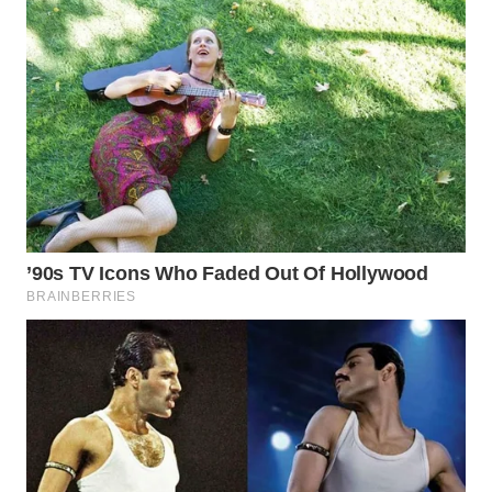
WN
PRIANGAN
TIMUR
WN
SEMARANG
WN
SOLO
WN
BOROBUDUR
WN
MADURA
WN
SURABAYA