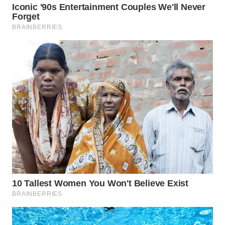
Wahana
Media
Group
WAHANA
NEWS
WAHANA
TANI
WAHANA
ADVOKAT
WAHANA
INFRASTRUKTUR
WAHANA
KONSUMEN