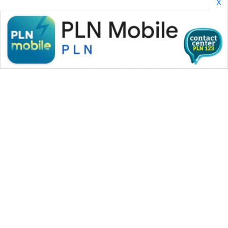
X
WAHANA MEDIA GROUP
|
|
|
WAHANA NEWS co
WAHANA TANI
WAHANA ADVOKAT
|
|
WAHANA INFRASTRUKTUR
WAHANA KONSUMEN
|
|
|
WAHANA LISTRIK
WAHANA TRAVEL
WAHANA TV