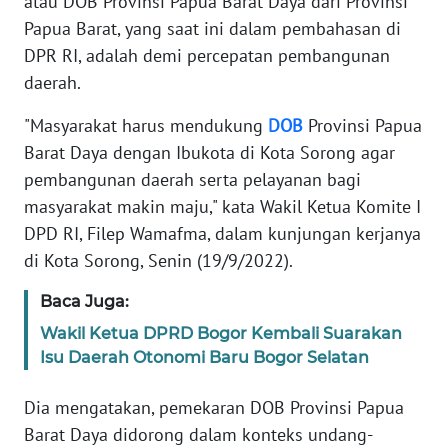
atau DOB Provinsi Papua Barat Daya dari Provinsi
Informasi
Papua Barat, yang saat ini dalam pembahasan di
INDEKS
DPR RI, adalah demi percepatan pembangunan
BERITA
daerah.
"Masyarakat harus mendukung
DOB
Provinsi Papua
KONTAK
KAMI
Barat Daya dengan Ibukota di Kota Sorong agar
pembangunan daerah serta pelayanan bagi
INFO
masyarakat makin maju," kata Wakil Ketua Komite I
IKLAN
DPD RI, Filep Wamafma, dalam kunjungan kerjanya
di Kota Sorong, Senin (19/9/2022).
TENTANG
KAMI
Baca Juga:
Wakil Ketua DPRD Bogor Kembali Suarakan
PEDOMAN
Isu Daerah Otonomi Baru Bogor Selatan
MEDIA
SIBER
Dia mengatakan, pemekaran DOB Provinsi Papua
Barat Daya didorong dalam konteks undang-
REDAKSI