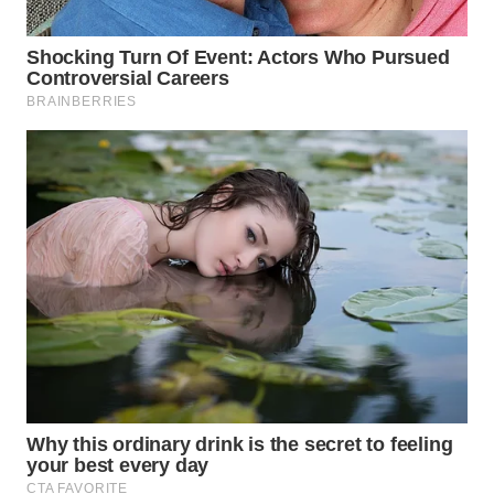
WN
TAPANULI
SELATAN
WN
TANJUNG
LESUNG
WN
KARO
WN
SIMALUNGUN
WN
LABUHANBATU
WN