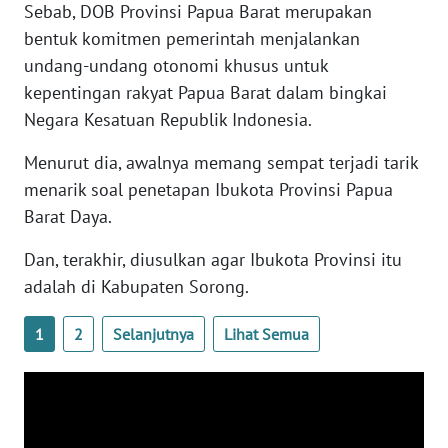
Sebab, DOB Provinsi Papua Barat merupakan
WN
bentuk komitmen pemerintah menjalankan
BANTEN
undang-undang otonomi khusus untuk
kepentingan rakyat Papua Barat dalam bingkai
WN
NTT
Negara Kesatuan Republik Indonesia.
Menurut dia, awalnya memang sempat terjadi tarik
WN
KEPRI
menarik soal penetapan Ibukota Provinsi Papua
Barat Daya.
WN
Dan, terakhir, diusulkan agar Ibukota Provinsi itu
PAPUA
adalah di Kabupaten Sorong.
WN
1
2
Selanjutnya
Lihat Semua
PAPUA
BARAT
WN
RIAU