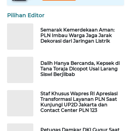
WAHANA
DESA
Pilihan Editor
WISATA
Semarak Kemerdekaan Aman:
LAPAK
PLN Imbau Warga Jaga Jarak
WAHANA
Dekorasi dari Jaringan Listrik
Wahana
Network
Dalih Hanya Bercanda, Kepsek di
Tana Toraja Dicopot Usai Larang
Siswi Berjilbab
KONSUMEN
LISTRIK
Staf Khusus Wapres RI Apresiasi
MASYARAKAT
Transformasi Layanan PLN Saat
KELISTRIKAN
Kunjungi UP2D Jakarta dan
Contact Center PLN 123
WALINKI
ID
Petugas Damkar DKI Gugur Saat