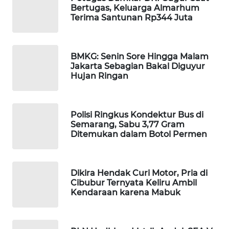
Bertugas, Keluarga Almarhum
Terima Santunan Rp344 Juta
MAWAKA
ID
MARTABAT
BMKG: Senin Sore Hingga Malam
Jakarta Sebagian Bakal Diguyur
NET
Hujan Ringan
PLN
WATCH
Polisi Ringkus Kondektur Bus di
Semarang, Sabu 3,77 Gram
MKLI
Ditemukan dalam Botol Permen
LPKKI
Dikira Hendak Curi Motor, Pria di
Cibubur Ternyata Keliru Ambil
LKKI
Kendaraan karena Mabuk
KOPEKLIN