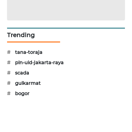
KARING
NEWS
JURNAL
MARITIM
Trending
HUMBANG
#
tana-toraja
NEWS
#
pln-uid-jakarta-raya
GARONGGANG
#
scada
NEWS
#
gulkarmat
FISUELRI
#
bogor
ID
ENERGI
NEWS