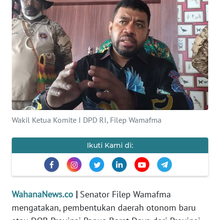
SAINS-TEKNO
KESEHATAN
INTERNASIONAL
SERBA-SERBI
PENDIDIKAN
Wakil Ketua Komite I DPD RI, Filep Wamafma
OLAHRAGA
Ikuti Kami di:
OPINI
WahanaNews.co
|
Senator Filep Wamafma
EDITORIAL
mengatakan, pembentukan daerah otonom baru