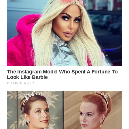
WN
KALTARA
WN
KALSEL
WN
KALTIM
WN
SULSEL
WN
GORONTALO
WN
SULUT