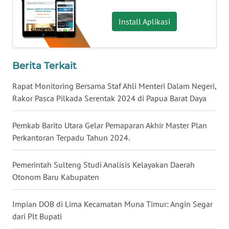
WN
Install Aplikasi
BABEL
WN
SUMBAR
Berita Terkait
Rapat Monitoring Bersama Staf Ahli Menteri Dalam Negeri,
WN
Rakor Pasca Pilkada Serentak 2024 di Papua Barat Daya
SUMSEL
Pemkab Barito Utara Gelar Pemaparan Akhir Master Plan
WN
Perkantoran Terpadu Tahun 2024.
BENGKULU
Pemerintah Sulteng Studi Analisis Kelayakan Daerah
WN
Otonom Baru Kabupaten
LAMPUNG
Impian DOB di Lima Kecamatan Muna Timur: Angin Segar
WN
JATENG
dari Plt Bupati