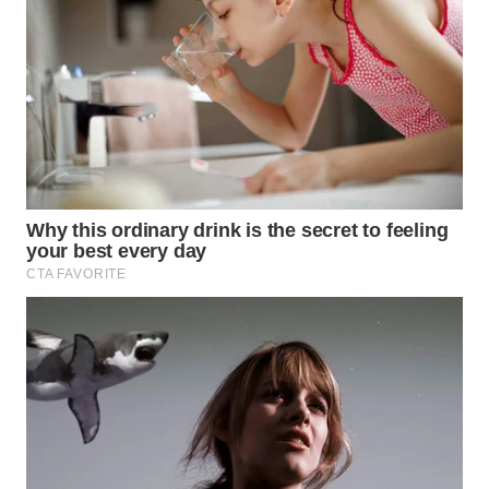
WN
BOGOR
WN
DEPOK
WN
TAPANULI
UTARA
WN
SAMOSIR
WN
PADANG
LAWAS