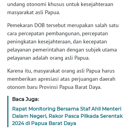
undang otonomi khusus untuk kesejahteraan
masyarakat asli Papua.
KARIR
Pemekaran DOB tersebut merupakan salah satu
DISCLAIMER
cara percepatan pembangunan, percepatan
peningkatan kesejahteraan, dan kecepatan
Wahana
pelayanan pemerintahan dengan subjek utama
News
pelayanan adalah orang asli Papua.
Regional
Karena itu, masyarakat orang asli Papua harus
WN
memberikan apresiasi atas perjuangan daerah
SUMUT
otonom baru Provinsi Papua Barat Daya.
WN
Baca Juga:
JAKARTA
Rapat Monitoring Bersama Staf Ahli Menteri
Dalam Negeri, Rakor Pasca Pilkada Serentak
WN
2024 di Papua Barat Daya
JABAR