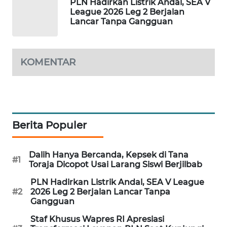
PLN Hadirkan Listrik Andal, SEA V
PORTAL
League 2026 Leg 2 Berjalan
KONSUMEN
Lancar Tanpa Gangguan
FORWAMKI
KOMENTAR
ALPERKLINAS
FORJASIDA
Berita Populer
TAMBANG
NEWS
Dalih Hanya Bercanda, Kepsek di Tana
#1
Toraja Dicopot Usai Larang Siswi Berjilbab
SITUNGIR
NEWS
PLN Hadirkan Listrik Andal, SEA V League
#2
2026 Leg 2 Berjalan Lancar Tanpa
Gangguan
SIDIKALANG
NEWS
Staf Khusus Wapres RI Apresiasi