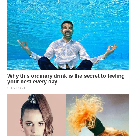
WAHANA
LISTRIK
WAHANA
TRAVEL
WAHANA
TV
WAHANANEWS
ID
WAHANANEWS
CO ID
WAHANANEWS
NET