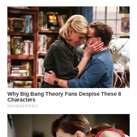
TAPANULI
TENGAH
WN DELI
SERDANG
WN
TEBING
TINGGI
WN
PAKPAK
WN
KARAWANG
WN
BEKASI