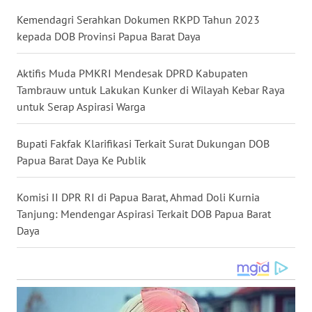
WN
Kemendagri Serahkan Dokumen RKPD Tahun 2023
NUSANTARA
kepada DOB Provinsi Papua Barat Daya
WN
Aktifis Muda PMKRI Mendesak DPRD Kabupaten
JOGJA
Tambrauw untuk Lakukan Kunker di Wilayah Kebar Raya
untuk Serap Aspirasi Warga
WN
JATIM
Bupati Fakfak Klarifikasi Terkait Surat Dukungan DOB
Papua Barat Daya Ke Publik
WN
BALI
Komisi II DPR RI di Papua Barat, Ahmad Doli Kurnia
Tanjung: Mendengar Aspirasi Terkait DOB Papua Barat
WN
Daya
KALBAR
WN
KALTENG