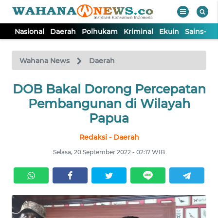
Nasional
Daerah
Polhukam
Kriminal
Ekuin
Sains-Te
WAHANA
Tutup
TV
Wahana News
Daerah
DOB Bakal Dorong Percepatan
NASIONAL
Pembangunan di Wilayah
DAERAH
Papua
Redaksi - Daerah
POLHUKAM
Selasa, 20 September 2022 - 02:17 WIB
KRIMINAL
EKUIN