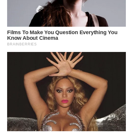
WN
SUMEDANG
WN
CIANJUR
WN
KEPULAUAN
SERIBU
WN
TANGERANG
WN
BINJAI
WN
CIREBON