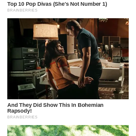
WN
INDRAMAYU
WN
KUNINGAN
WN
MAJALENGKA
WN
SUBANG
WN
SUKABUMI
WN
PURWAKARTA