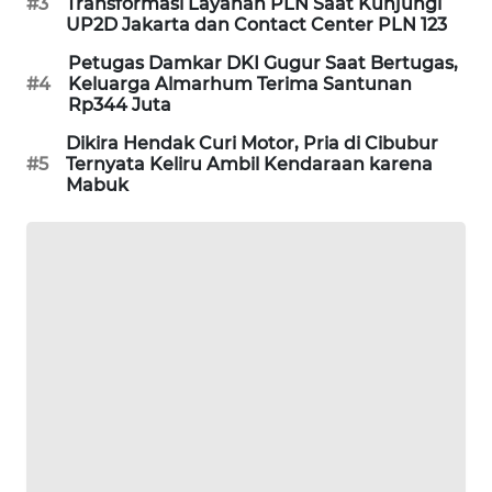
#3
Transformasi Layanan PLN Saat Kunjungi
UP2D Jakarta dan Contact Center PLN 123
SIBARAGAS
NEWS
Petugas Damkar DKI Gugur Saat Bertugas,
#4
Keluarga Almarhum Terima Santunan
Rp344 Juta
METRO
SIANTAR
Dikira Hendak Curi Motor, Pria di Cibubur
NEWS
#5
Ternyata Keliru Ambil Kendaraan karena
Mabuk
METRO
MEDAN
NEWS
METRO
JAKARTA
NEWS
KRT
NEWS