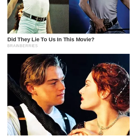
WN
NATUNA
WN
BINTAN
WN
MANDALIKA
WN
LIKUPANG
WN
LABUANBAJO
WN
BORNEO