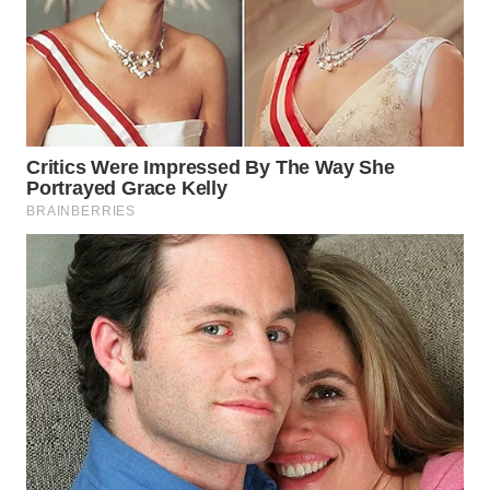
WN
MALUKU
WN
MALUT
WN
DAIRI
WN
DANAU
TOBA
WN
NIAS
WN
LANGKAT