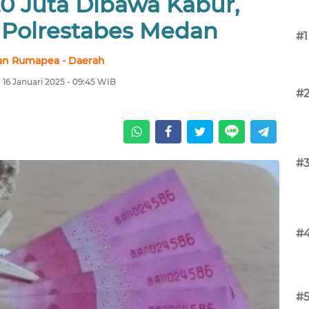
0 Juta Dibawa Kabur,
i Polrestabes Medan
#1
van Rumapea - Daerah
 16 Januari 2025 - 09:45 WIB
#
#
#
#