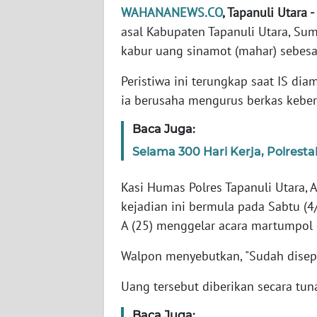
WAHANANEWS.CO
, Tapanuli Utara -
asal Kabupaten Tapanuli Utara, 
WN
kabur uang sinamot (mahar) sebesar
NTT
Peristiwa ini terungkap saat IS di
WN
ia berusaha mengurus berkas keber
KEPRI
Baca Juga:
WN
Selama 300 Hari Kerja, Polres
PAPUA
Kasi Humas Polres Tapanuli Utara,
WN
kejadian ini bermula pada Sabtu (4/
PAPUA
BARAT
A (25) menggelar acara martumpol 
Walpon menyebutkan, "Sudah dise
WN
RIAU
Uang tersebut diberikan secara tun
WN
Baca Juga: