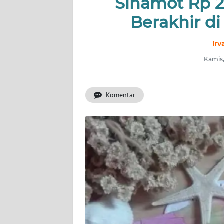
Sinamot Rp 2
INDEKS
BERITA
Berakhir d
KONTAK
Ir
KAMI
Kamis,
INFO
IKLAN
Komentar
TENTANG
KAMI
PEDOMAN
MEDIA
SIBER
REDAKSI