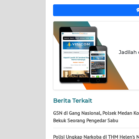
NUSANTARA
WN
JOGJA
WN
JATIM
Jadilah
WN
BALI
WN
KALBAR
Berita Terkait
WN
GSN di Gang Nasional, Polsek Medan Ko
KALTENG
Bekuk Seorang Pengedar Sabu
WN
Polisi Ungkap Narkoba di THM Helen's N