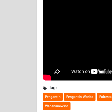
BABEL
WN
SUMBAR
WN
SUMSEL
WN
BENGKULU
WN
LAMPUNG
Tag:
WN
JATENG
Pengantin
Pengantin Wanita
Polrest
Wahananewsco
WN