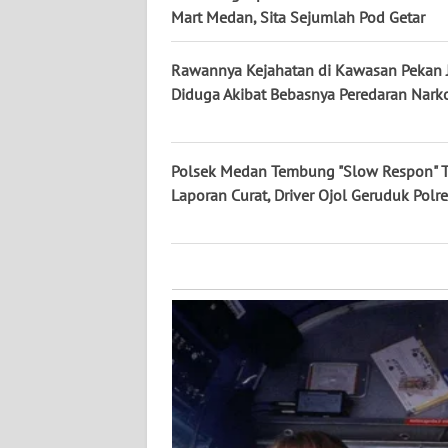
KALTARA
Mart Medan, Sita Sejumlah Pod Getar
WN
Rawannya Kejahatan di Kawasan Pekan 
KALSEL
Diduga Akibat Bebasnya Peredaran Nark
WN
KALTIM
Polsek Medan Tembung "Slow Respon" 
Laporan Curat, Driver Ojol Geruduk Polr
WN
SULSEL
WN
GORONTALO
WN
SULUT
WN
MALUKU