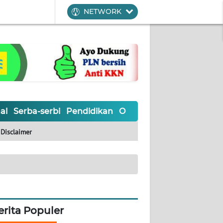
NETWORK
al
Serba-serbi
Pendidikan
Olahraga
Opini
Editoria
Disclaimer
erita Populer