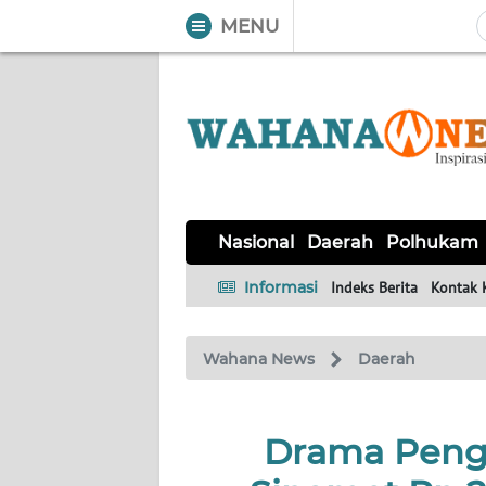
MENU
WAHANA
Tutup
TV
NASIONAL
DAERAH
POLHUKAM
KRIMINAL
EKUIN
SAINS-
KESEHATAN
INTERNASIONAL
Nasional
Daerah
Polhukam
TEKNO
Informasi
Indeks Berita
Kontak 
SERBA-
PENDIDIKAN
OLAHRAGA
OPINI
SERBI
Wahana News
Daerah
EDITORIAL
Drama Penga
Informasi