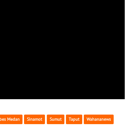
abes Medan
Sinamot
Sumut
Taput
Wahananews