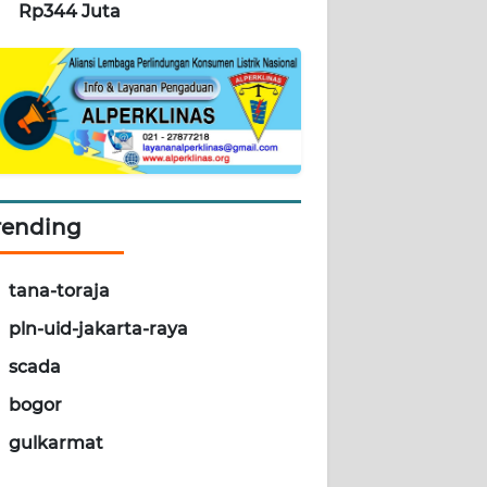
Rp344 Juta
rending
tana-toraja
pln-uid-jakarta-raya
scada
bogor
gulkarmat