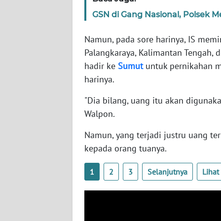
SERAMBI
GSN di Gang Nasional, Polsek
WN
Namun, pada sore harinya, IS memin
JAMBI
Palangkaraya, Kalimantan Tengah, 
hadir ke
Sumut
untuk pernikahan m
WN
harinya.
SULTRA
"Dia bilang, uang itu akan digunak
WN
Walpon.
NTB
Namun, yang terjadi justru uang ter
WN
kepada orang tuanya.
SULTENG
1
2
3
Selanjutnya
Liha
WN
SULBAR
WN