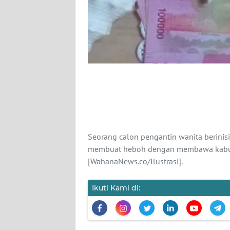
KARIR
DISCLAIMER
Wahana
News
Regional
WN
SUMUT
Seorang calon pengantin wanita berinisi
WN
membuat heboh dengan membawa kabur u
JAKARTA
[WahanaNews.co/Ilustrasi].
WN
Ikuti Kami di:
JABAR
WN
BANTEN