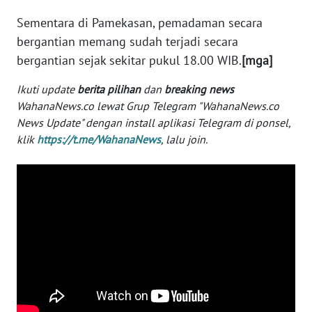
Sementara di Pamekasan, pemadaman secara
WN
SERAMBI
bergantian memang sudah terjadi secara
bergantian sejak sekitar pukul 18.00 WIB.
[mga]
WN
Ikuti update
berita pilihan
dan
breaking news
JAMBI
WahanaNews.co lewat Grup Telegram "WahanaNews.co
News Update" dengan install aplikasi Telegram di ponsel,
WN
klik
https://t.me/WahanaNews
, lalu join.
SULTRA
WN
NTB
WN
SULTENG
WN
SULBAR