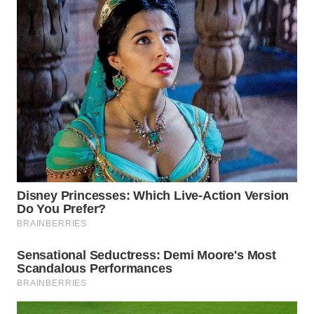
WN
TAPANULI
SELATAN
WN
TANJUNG
LESUNG
WN
KARO
WN
SIMALUNGUN
WN
LABUHANBATU
WN