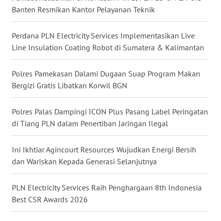
Banten Resmikan Kantor Pelayanan Teknik
WN
NUSANTARA
Perdana PLN Electricity Services Implementasikan Live
Line Insulation Coating Robot di Sumatera & Kalimantan
WN
JOGJA
Polres Pamekasan Dalami Dugaan Suap Program Makan
Bergizi Gratis Libatkan Korwil BGN
WN
JATIM
Polres Palas Dampingi ICON Plus Pasang Label Peringatan
WN
di Tiang PLN dalam Penertiban Jaringan Ilegal
BALI
Ini Ikhtiar Agincourt Resources Wujudkan Energi Bersih
WN
dan Wariskan Kepada Generasi Selanjutnya
KALBAR
PLN Electricity Services Raih Penghargaan 8th Indonesia
WN
Best CSR Awards 2026
KALTENG