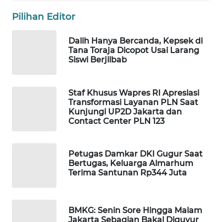
WAHANA
Pilihan Editor
DESA
WISATA
Dalih Hanya Bercanda, Kepsek di
Tana Toraja Dicopot Usai Larang
LAPAK
Siswi Berjilbab
WAHANA
Staf Khusus Wapres RI Apresiasi
Wahana
Transformasi Layanan PLN Saat
Network
Kunjungi UP2D Jakarta dan
Contact Center PLN 123
KONSUMEN
LISTRIK
Petugas Damkar DKI Gugur Saat
Bertugas, Keluarga Almarhum
MASYARAKAT
Terima Santunan Rp344 Juta
KELISTRIKAN
WALINKI
BMKG: Senin Sore Hingga Malam
ID
Jakarta Sebagian Bakal Diguyur