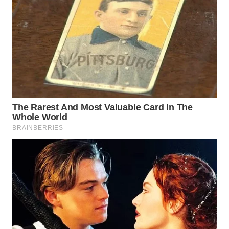
WN
PRIANGAN
TIMUR
WN
SEMARANG
WN
SOLO
WN
BOROBUDUR
WN
MADURA
WN
SURABAYA