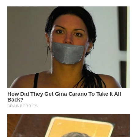
WN
INDRAMAYU
WN
KUNINGAN
WN
MAJALENGKA
WN
SUBANG
WN
SUKABUMI
WN
PURWAKARTA