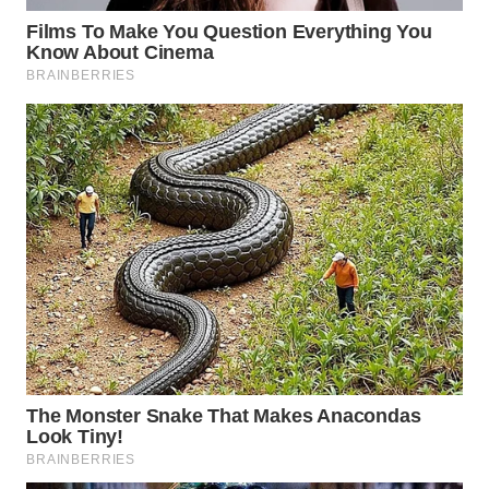
WN
MALUKU
WN
MALUT
WN
DAIRI
WN
DANAU
TOBA
WN
NIAS
WN
LANGKAT