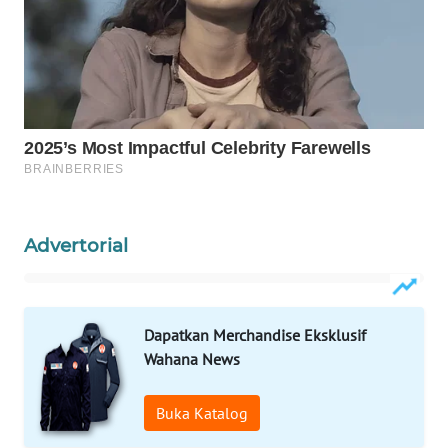
WAHANA
SPORT
WAHANA
UMKM
WAHANA
SELEB
Advertorial
WAHANA
PERSONA
WAHANA
Dapatkan Merchandise Eksklusif
OTOMOTIF
Wahana News
WAHANA
Buka Katalog
HEALTH