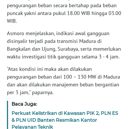
pengurangan beban secara bertahap pada beban
puncak yakni antara pukul 18.00 WIB hingga 03.00
KARIR
WIB.
DISCLAIMER
Asmoro menjelaskan, indikasi awal gangguan
disinyalir terjadi pada transmisi Madura di
Wahana
Bangkalan dan Ujung, Surabaya, serta memerlukan
News
Regional
waktu investigasi titik gangguan selama 3 - 4 jam.
"Atas kondisi ini maka akan dilakukan
WN
SUMUT
pengurangan beban dari 100 – 130 MW di Madura
dan akan dilakukan manajemen beban bergantian
WN
per 3 jam," paparnya.
JAKARTA
Baca Juga:
WN
Perkuat Kelistrikan di Kawasan PIK 2, PLN ES
JABAR
& PLN UID Banten Resmikan Kantor
Pelayanan Teknik