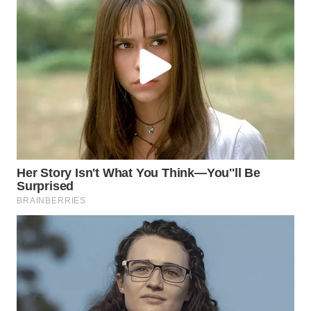
WAHANA
LISTRIK
WAHANA
TRAVEL
WAHANA
TV
WAHANANEWS
ID
WAHANANEWS
CO ID
WAHANANEWS
NET