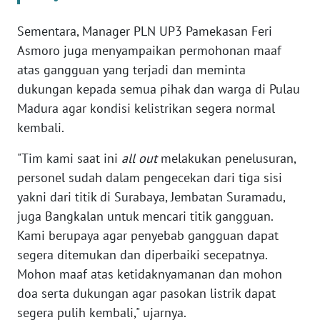
WN
BANTEN
Sementara, Manager PLN UP3 Pamekasan Feri
Asmoro juga menyampaikan permohonan maaf
WN
atas gangguan yang terjadi dan meminta
NTT
dukungan kepada semua pihak dan warga di Pulau
Madura agar kondisi kelistrikan segera normal
WN
kembali.
KEPRI
"Tim kami saat ini
all out
melakukan penelusuran,
WN
personel sudah dalam pengecekan dari tiga sisi
PAPUA
yakni dari titik di Surabaya, Jembatan Suramadu,
juga Bangkalan untuk mencari titik gangguan.
WN
Kami berupaya agar penyebab gangguan dapat
PAPUA
BARAT
segera ditemukan dan diperbaiki secepatnya.
Mohon maaf atas ketidaknyamanan dan mohon
WN
doa serta dukungan agar pasokan listrik dapat
RIAU
segera pulih kembali," ujarnya.