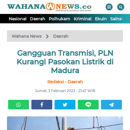
Nasional
Daerah
Polhukam
Kriminal
Ekuin
Sains-Te
WAHANA
Tutup
TV
Wahana News
Daerah
NASIONAL
Gangguan Transmisi, PLN
Kurangi Pasokan Listrik di
DAERAH
Madura
Redaksi - Daerah
POLHUKAM
Jumat, 3 Februari 2023 - 21:47 WIB
KRIMINAL
EKUIN