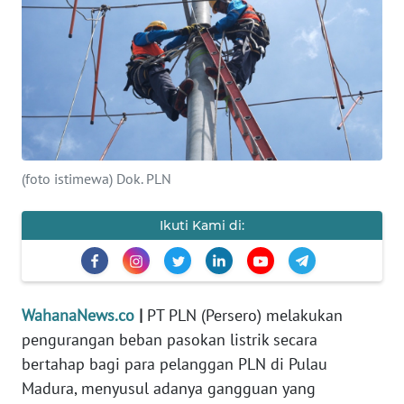
SAINS-TEKNO
KESEHATAN
INTERNASIONAL
SERBA-SERBI
(foto istimewa) Dok. PLN
PENDIDIKAN
Ikuti Kami di:
OLAHRAGA
OPINI
WahanaNews.co
|
PT PLN (Persero) melakukan
pengurangan beban pasokan listrik secara
EDITORIAL
bertahap bagi para pelanggan PLN di Pulau
Madura, menyusul adanya gangguan yang