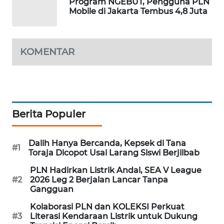
Program NGEBUT, Pengguna PLN
PORTAL
Mobile di Jakarta Tembus 4,8 Juta
KONSUMEN
FORWAMKI
KOMENTAR
ALPERKLINAS
FORJASIDA
Berita Populer
TAMBANG
NEWS
Dalih Hanya Bercanda, Kepsek di Tana
#1
Toraja Dicopot Usai Larang Siswi Berjilbab
SITUNGIR
PLN Hadirkan Listrik Andal, SEA V League
NEWS
#2
2026 Leg 2 Berjalan Lancar Tanpa
Gangguan
SIDIKALANG
Kolaborasi PLN dan KOLEKSI Perkuat
NEWS
#3
Literasi Kendaraan Listrik untuk Dukung