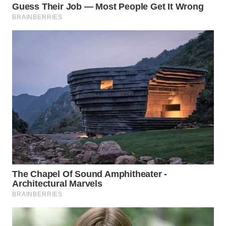
Wahana
Media
Group
WAHANA
NEWS
WAHANA
TANI
WAHANA
ADVOKAT
WAHANA
INFRASTRUKTUR
WAHANA
KONSUMEN