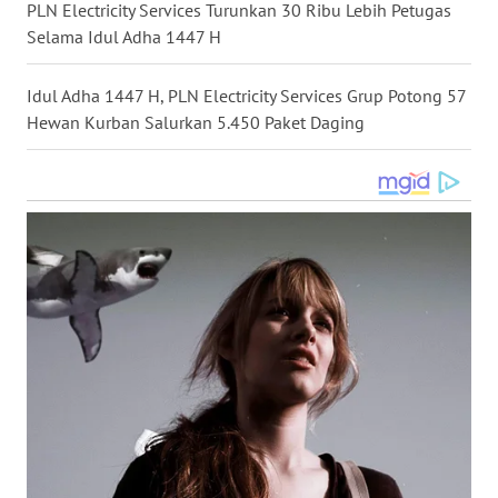
PLN Electricity Services Turunkan 30 Ribu Lebih Petugas
WN
Selama Idul Adha 1447 H
KALTARA
Idul Adha 1447 H, PLN Electricity Services Grup Potong 57
WN
Hewan Kurban Salurkan 5.450 Paket Daging
KALSEL
WN
KALTIM
WN
SULSEL
WN
GORONTALO
WN
SULUT