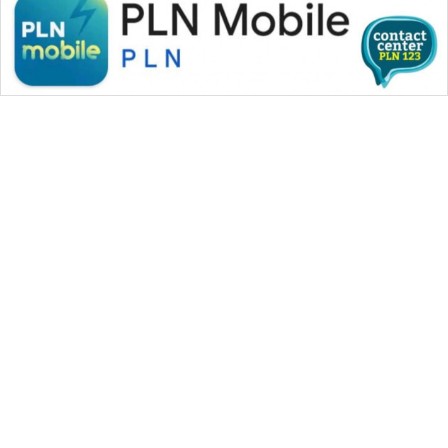
WAHANA MEDIA GROUP
|
|
|
WAHANA NEWS co
WAHANA TANI
WAHANA ADVOKAT
|
|
WAHANA INFRASTRUKTUR
WAHANA KONSUMEN
|
|
|
WAHANA LISTRIK
WAHANA TRAVEL
WAHANA TV
|
|
|
WAHANANEWS id
WAHANANEWS CO ID
WAHANANEWS NET