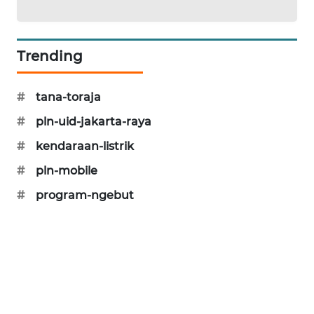
KARING
NEWS
Trending
JURNAL
MARITIM
#
tana-toraja
HUMBANG
#
pln-uid-jakarta-raya
NEWS
#
kendaraan-listrik
GARONGGANG
#
pln-mobile
NEWS
#
program-ngebut
FISUELRI
ID
ENERGI
NEWS