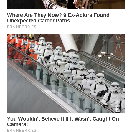
WN
SUMEDANG
WN
CIANJUR
WN
KEPULAUAN
SERIBU
WN
TANGERANG
WN
BINJAI
WN
CIREBON