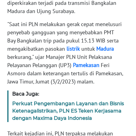
Informasi
diperkirakan terjadi pada transmisi Bangkalan
Madura dan Ujung Surabaya.
INDEKS
BERITA
"Saat ini PLN melakukan gerak cepat menelusuri
penyebab gangguan yang menyebabkan PMT
KONTAK
Bay Bangkalan trip pada pukul 15.13 WIB serta
KAMI
mengakibatkan pasokan
listrik
untuk
Madura
berkurang," ujar Manajer PLN Unit Pelaksana
INFO
Pelayanan Pelanggan (UP3)
Pamekasan
Feri
IKLAN
Asmoro dalam keterangan tertulis di Pamekasan,
Jawa Timur, Jumat (3/2/2023) malam.
TENTANG
KAMI
Baca Juga:
Perkuat Pengembangan Layanan dan Bisnis
PEDOMAN
Ketenagalistrikan, PLN ES Teken Kerjasama
MEDIA
SIBER
dengan Maxima Daya Indonesia
Terkait kejadian ini, PLN terpaksa melakukan
REDAKSI