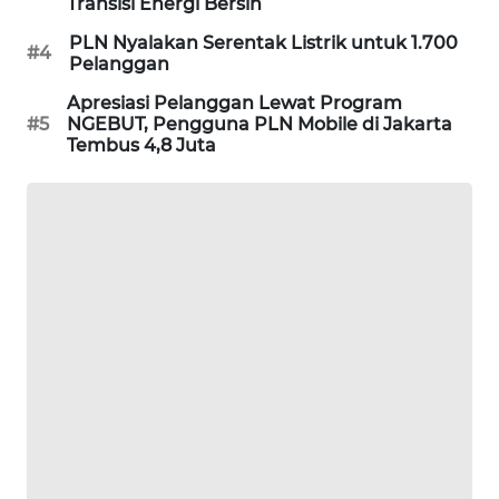
Transisi Energi Bersih
SIBARAGAS
PLN Nyalakan Serentak Listrik untuk 1.700
#4
NEWS
Pelanggan
Apresiasi Pelanggan Lewat Program
METRO
#5
NGEBUT, Pengguna PLN Mobile di Jakarta
SIANTAR
Tembus 4,8 Juta
NEWS
METRO
MEDAN
NEWS
METRO
JAKARTA
NEWS
KRT
NEWS