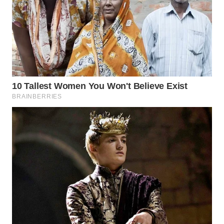
WN
BOGOR
WN
DEPOK
WN
TAPANULI
UTARA
WN
SAMOSIR
WN
PADANG
LAWAS