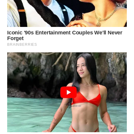
WN
NATUNA
WN
BINTAN
WN
MANDALIKA
WN
LIKUPANG
WN
LABUANBAJO
WN
BORNEO