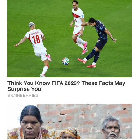
TAPANULI
TENGAH
WN DELI
SERDANG
WN
TEBING
TINGGI
WN
PAKPAK
WN
KARAWANG
WN
BEKASI