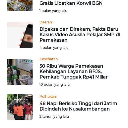
SAINS-TEKNO
Gratis Libatkan Korwil BGN
1 bulan yang lalu
KESEHATAN
Daerah
Dipaksa dan Direkam, Fakta Baru
Kasus Video Asusila Pelajar SMP di
INTERNASIONAL
Pamekasan
4 bulan yang lalu
SERBA-SERBI
Kesehatan
50 Ribu Warga Pamekasan
PENDIDIKAN
Kehilangan Layanan BPJS,
Pemkab Tunggak Rp41 Miliar
OLAHRAGA
10 bulan yang lalu
Polhukam
OPINI
48 Napi Berisiko Tinggi dari Jatim
Dipindah ke Nusakambangan
EDITORIAL
2 tahun yang lalu