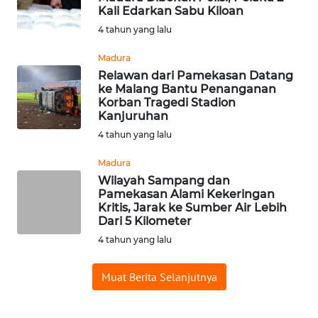
Kali Edarkan Sabu Kiloan
WN
4 tahun yang lalu
BABEL
Madura
WN
Relawan dari Pamekasan Datang
SUMBAR
ke Malang Bantu Penanganan
Korban Tragedi Stadion
Kanjuruhan
WN
4 tahun yang lalu
SUMSEL
Madura
WN
Wilayah Sampang dan
BENGKULU
Pamekasan Alami Kekeringan
Kritis, Jarak ke Sumber Air Lebih
Dari 5 Kilometer
WN
4 tahun yang lalu
LAMPUNG
Muat Berita Selanjutnya
WN
JATENG