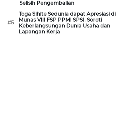
Selisih Pengembalian
WN
KALTARA
Toga Sihite Sedunia dapat Apresiasi di
Munas VIII FSP PPMI SPSI, Soroti
#5
Keberlangsungan Dunia Usaha dan
WN
Lapangan Kerja
KALSEL
WN
KALTIM
WN
SULSEL
WN
GORONTALO
WN
SULUT