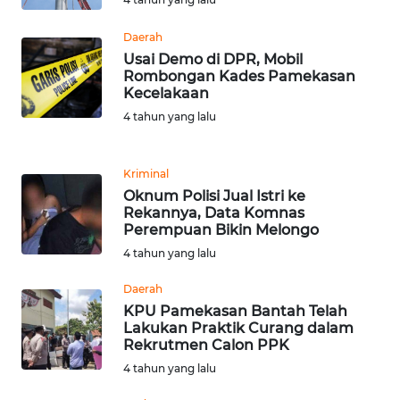
WN
BANTEN
Daerah
Usai Demo di DPR, Mobil
Rombongan Kades Pamekasan
WN
Kecelakaan
NTT
4 tahun yang lalu
WN
KEPRI
Kriminal
Oknum Polisi Jual Istri ke
Rekannya, Data Komnas
WN
Perempuan Bikin Melongo
PAPUA
4 tahun yang lalu
WN
Daerah
PAPUA
KPU Pamekasan Bantah Telah
BARAT
Lakukan Praktik Curang dalam
Rekrutmen Calon PPK
WN
4 tahun yang lalu
RIAU