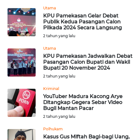
Informasi
Utama
KPU Pamekasan Gelar Debat
INDEKS
Publik Kedua Pasangan Calon
BERITA
Pilkada 2024 Secara Langsung
2 tahun yang lalu
KONTAK
KAMI
Utama
KPU Pamekasan Jadwalkan Debat
Pasangan Calon Bupati dan Wakil
INFO
Bupati 20 November 2024
IKLAN
2 tahun yang lalu
TENTANG
Kriminal
KAMI
YouTuber Madura Kacong Arye
Ditangkap Gegera Sebar Video
Bugil Mantan Pacar
PEDOMAN
MEDIA
2 tahun yang lalu
SIBER
Polhukam
Kasus Gus Miftah Bagi-bagi Uang,
REDAKSI