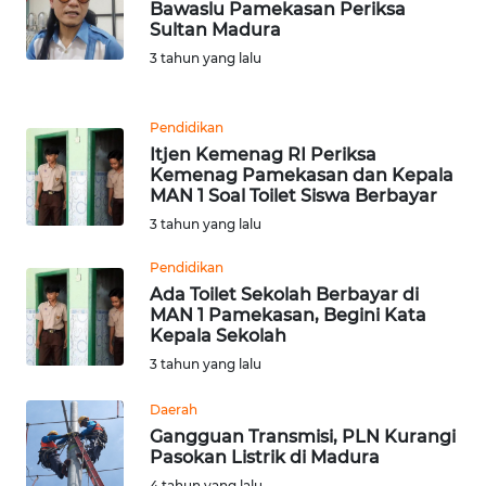
Bawaslu Pamekasan Periksa
Sultan Madura
KARIR
3 tahun yang lalu
DISCLAIMER
Pendidikan
Itjen Kemenag RI Periksa
Wahana
Kemenag Pamekasan dan Kepala
News
MAN 1 Soal Toilet Siswa Berbayar
Regional
3 tahun yang lalu
WN
Pendidikan
SUMUT
Ada Toilet Sekolah Berbayar di
MAN 1 Pamekasan, Begini Kata
Kepala Sekolah
WN
3 tahun yang lalu
JAKARTA
Daerah
WN
Gangguan Transmisi, PLN Kurangi
JABAR
Pasokan Listrik di Madura
4 tahun yang lalu