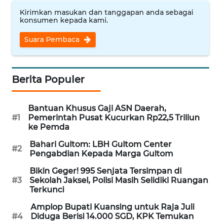
Kirimkan masukan dan tanggapan anda sebagai
WN
konsumen kepada kami.
NUSANTARA
Suara Pembaca
WN
JOGJA
Berita Populer
WN
JATIM
Bantuan Khusus Gaji ASN Daerah,
#1
Pemerintah Pusat Kucurkan Rp22,5 Triliun
WN
ke Pemda
BALI
Bahari Gultom: LBH Gultom Center
#2
Pengabdian Kepada Marga Gultom
WN
KALBAR
Bikin Geger! 995 Senjata Tersimpan di
#3
Sekolah Jaksel, Polisi Masih Selidiki Ruangan
Terkunci
WN
KALTENG
Amplop Bupati Kuansing untuk Raja Juli
#4
Diduga Berisi 14.000 SGD, KPK Temukan