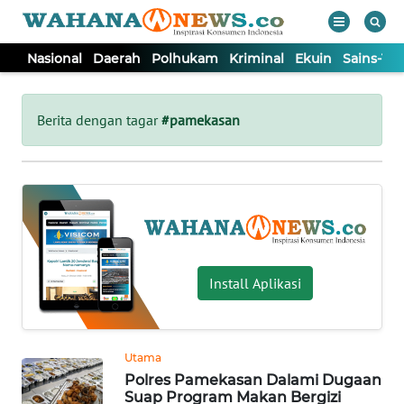
Nasional
Daerah
Polhukam
Kriminal
Ekuin
Sains-Te
WAHANA
Tutup
TV
Berita dengan tagar
#pamekasan
NASIONAL
DAERAH
POLHUKAM
Install Aplikasi
KRIMINAL
Utama
EKUIN
Polres Pamekasan Dalami Dugaan
Suap Program Makan Bergizi