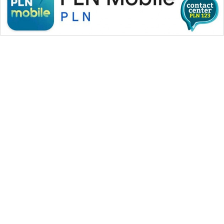
Komisi III DPR Tegaskan Tak Ada
WAHANA
Surpres Pergantian Kapolri,
Masyarakat Diminta Tak Percaya
LISTRIK
Isu
WAHANA
TRAVEL
DPR Minta Penanganan Kasus
Bryan Ebem Proporsional, Ruang
Digital Harus Tetap Sehat
WAHANA
TV
Anggota Komisi VIII DPR Ajak
WAHANANEWS
Masyarakat Pahami Pengelolaan
ID
Dana Haji agar Tak Mudah
Terpengaruh Isu
WAHANANEWS
CO ID
Mentan Amran Temukan Beras
Fortifikasi Abal-abal, Harganya
WAHANANEWS
Capai Rp 42.000/Kg
NET