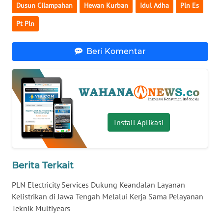
Dusun Cilampahan
Hewan Kurban
Idul Adha
Pln Es
WN
Pt Pln
BABEL
WN
Beri Komentar
SUMBAR
WN
SUMSEL
Install Aplikasi
WN
BENGKULU
WN
Berita Terkait
LAMPUNG
PLN Electricity Services Dukung Keandalan Layanan
Kelistrikan di Jawa Tengah Melalui Kerja Sama Pelayanan
WN
JATENG
Teknik Multiyears