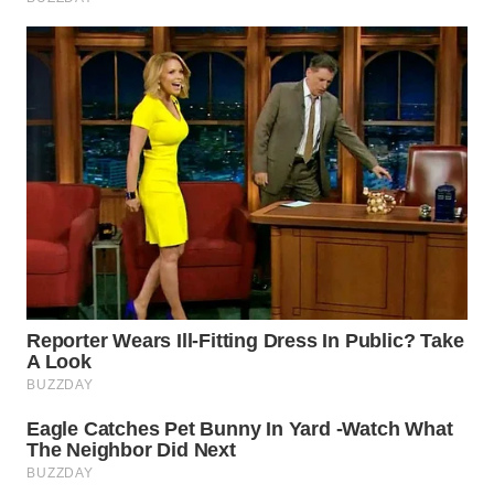
TAPANULI
TENGAH
WN DELI
SERDANG
WN
TEBING
TINGGI
WN
PAKPAK
WN
KARAWANG
WN
BEKASI