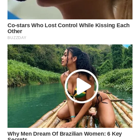
WN
INDRAMAYU
WN
KUNINGAN
WN
MAJALENGKA
WN
SUBANG
WN
SUKABUMI
WN
PURWAKARTA