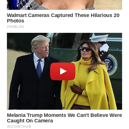
WN
NATUNA
WN
BINTAN
WN
MANDALIKA
WN
LIKUPANG
WN
LABUANBAJO
WN
BORNEO