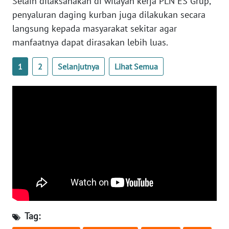
Selain dilaksanakan di wilayah kerja PLN ES Grup,
penyaluran daging kurban juga dilakukan secara
WN
langsung kepada masyarakat sekitar agar
SERAMBI
manfaatnya dapat dirasakan lebih luas.
WN
JAMBI
1
2
Selanjutnya
Lihat Semua
WN
SULTRA
WN
NTB
WN
SULTENG
WN
Tag:
SULBAR