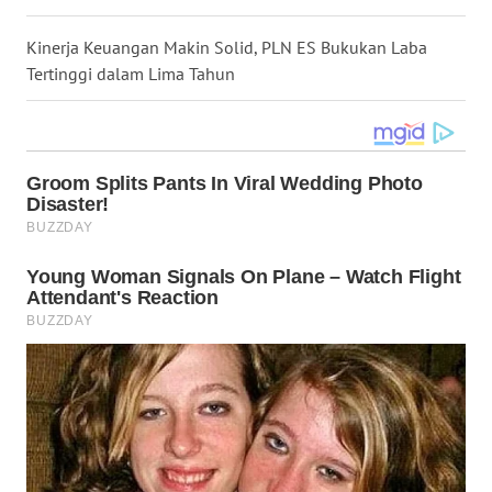
WN
Kinerja Keuangan Makin Solid, PLN ES Bukukan Laba
KALTARA
Tertinggi dalam Lima Tahun
WN
KALSEL
WN
KALTIM
WN
SULSEL
WN
GORONTALO
WN
SULUT