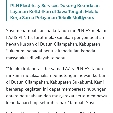
WN
PLN Electricity Services Dukung Keandalan
BANTEN
Layanan Kelistrikan di Jawa Tengah Melalui
Kerja Sama Pelayanan Teknik Multiyears
WN
NTT
Susi menambahkan, pada tahun ini PLN ES melalui
LAZIS PLN ES turut melaksanakan penyembelihan
WN
hewan kurban di Dusun Cilampahan, Kabupaten
KEPRI
Sukabumi sebagai bentuk kepedulian kepada
masyarakat di wilayah tersebut.
WN
PAPUA
“Melalui kolaborasi bersama LAZIS PLN ES, tahun
ini kami melaksanakan pemotongan hewan kurban
WN
di Dusun Cilampahan, Kabupaten Sukabumi. Kami
PAPUA
berharap kegiatan ini dapat mempererat hubungan
BARAT
antara perusahaan dan masyarakat serta membawa
keberkahan bagi seluruh pihak,” tambah Susi.
WN
RIAU