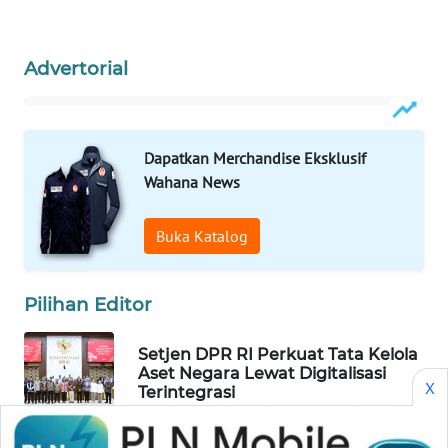
Wahana
Media
Group
Advertorial
WAHANA
NEWS
Dapatkan Merchandise Eksklusif
WAHANA
Wahana News
TANI
Buka Katalog
WAHANA
ADVOKAT
Pilihan Editor
WAHANA
INFRASTRUKTUR
Setjen DPR RI Perkuat Tata Kelola
Aset Negara Lewat Digitalisasi
X
Terintegrasi
WAHANA
KONSUMEN