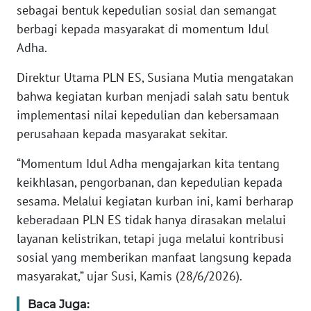
sebagai bentuk kepedulian sosial dan semangat
berbagi kepada masyarakat di momentum Idul
KARIR
Adha.
DISCLAIMER
Direktur Utama PLN ES, Susiana Mutia mengatakan
bahwa kegiatan kurban menjadi salah satu bentuk
Wahana
implementasi nilai kepedulian dan kebersamaan
News
Regional
perusahaan kepada masyarakat sekitar.
“Momentum Idul Adha mengajarkan kita tentang
WN
keikhlasan, pengorbanan, dan kepedulian kepada
SUMUT
sesama. Melalui kegiatan kurban ini, kami berharap
keberadaan PLN ES tidak hanya dirasakan melalui
WN
JAKARTA
layanan kelistrikan, tetapi juga melalui kontribusi
sosial yang memberikan manfaat langsung kepada
WN
masyarakat,” ujar Susi, Kamis (28/6/2026).
JABAR
Baca Juga: