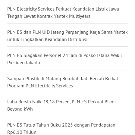
WN
PLN Electricity Services Perkuat Keandalan Listrik Jawa
NUSANTARA
Tengah Lewat Kontrak Yantek Multiyears
WN
PLN ES dan PLN UID Jateng Perpanjang Kerja Sama Yantek
JOGJA
untuk Tingkatkan Keandalan Distribusi
WN
PLN ES Siagakan Personel 24 Jam di Posko Istana Wakil
JATIM
Presiden Jakarta
WN
Sampah Plastik di Malang Berubah Jadi Berkah Berkat
BALI
Program PLN Electricity Services
WN
Laba Bersih Naik 38,18 Persen, PLN ES Perkuat Bisnis
KALBAR
Beyond kWh
WN
PLN ES Tutup Tahun Buku 2025 dengan Pendapatan
KALTENG
Rp6,10 Triliun