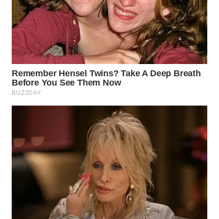
WN
MALUKU
WN
MALUT
WN
DAIRI
WN
DANAU
TOBA
WN
NIAS
WN
LANGKAT