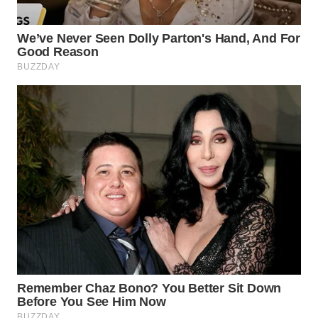
WN
TAPANULI
SELATAN
WN
TANJUNG
LESUNG
WN
KARO
WN
SIMALUNGUN
WN
LABUHANBATU
WN