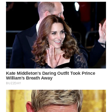
WN
BOGOR
WN
DEPOK
WN
TAPANULI
UTARA
WN
SAMOSIR
WN
PADANG
LAWAS