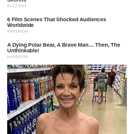
WN
PRIANGAN
TIMUR
WN
SEMARANG
WN
SOLO
WN
BOROBUDUR
WN
MADURA
WN
SURABAYA