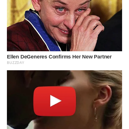
WN
SUMEDANG
WN
CIANJUR
WN
KEPULAUAN
SERIBU
WN
TANGERANG
WN
BINJAI
WN
CIREBON