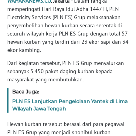
WAHANANEWS.CO
, Jakarta -
Dalam rangka
Informasi
memperingati Hari Raya Idul Adha 1447 H, PLN
INDEKS
Electricity Services (PLN ES) Grup melaksanakan
BERITA
penyembelihan hewan kurban secara serentak di
seluruh wilayah kerja PLN ES Grup dengan total 57
KONTAK
hewan kurban yang terdiri dari 23 ekor sapi dan 34
KAMI
ekor kambing.
INFO
Dari kegiatan tersebut, PLN ES Grup menyalurkan
IKLAN
sebanyak 5.450 paket daging kurban kepada
masyarakat yang membutuhkan.
TENTANG
KAMI
Baca Juga:
PLN ES Lanjutkan Pengelolaan Yantek di Lima
PEDOMAN
Wilayah Jawa Tengah
MEDIA
SIBER
Hewan kurban tersebut berasal dari para pegawai
PLN ES Grup yang menjadi shohibul kurban
REDAKSI