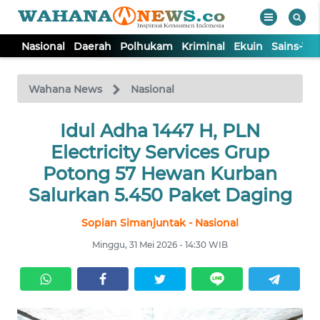
Nasional
Daerah
Polhukam
Kriminal
Ekuin
Sains-Te
WAHANA
Tutup
TV
Wahana News
Nasional
NASIONAL
Idul Adha 1447 H, PLN
Electricity Services Grup
DAERAH
Potong 57 Hewan Kurban
Salurkan 5.450 Paket Daging
POLHUKAM
Sopian Simanjuntak - Nasional
Minggu, 31 Mei 2026 - 14:30 WIB
KRIMINAL
EKUIN