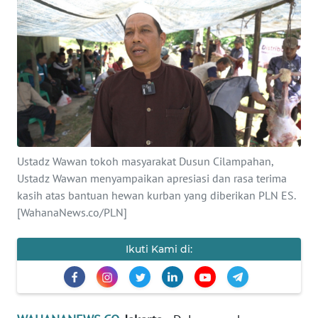
SAINS-TEKNO
KESEHATAN
INTERNASIONAL
SERBA-SERBI
Ustadz Wawan tokoh masyarakat Dusun Cilampahan,
PENDIDIKAN
Ustadz Wawan menyampaikan apresiasi dan rasa terima
kasih atas bantuan hewan kurban yang diberikan PLN ES.
OLAHRAGA
[WahanaNews.co/PLN]
OPINI
Ikuti Kami di:
EDITORIAL