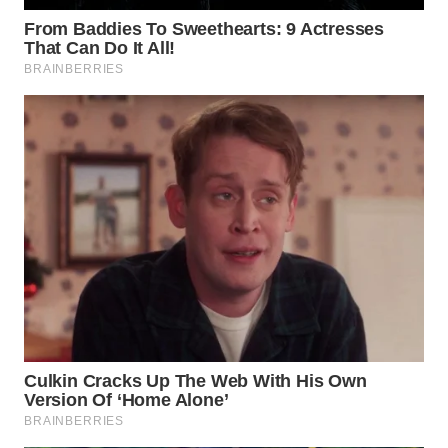
TAPANULI
TENGAH
WN DELI
SERDANG
WN
TEBING
TINGGI
WN
PAKPAK
WN
KARAWANG
WN
BEKASI