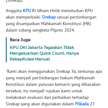
(Sirekap).
Informasi
Anggota
KPU
RI Idham Holik menuturkan KPU
INDEKS
akan memperbaiki
Sirekap
sesuai pertimbangan
BERITA
yang disampaikan Mahkamah Konstitusi (MK)
dalam sidang sengketa Pilpres 2024.
KONTAK
KAMI
Baca Juga:
KPU DKI Jakarta Tegaskan Tidak
INFO
IKLAN
Mengeluarkan Quick Count, Hanya
Rekapitulasi Manual
TENTANG
"Kami akan menggunakan Sirekap. Ya, tentunya apa
KAMI
yang menjadi pertimbangan hukum Mahkamah
PEDOMAN
Konstitusi dalam putusan kemarin yang dibacakan
MEDIA
tersebut, itu menjadi rujukan kami untuk
SIBER
melakukan evaluasi dan perbaikan terhadap
Sirekap yang akan digunakan dalam
Pilkada
27
REDAKSI