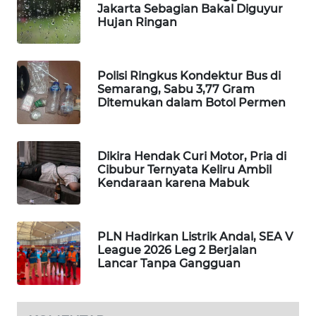
Jakarta Sebagian Bakal Diguyur
Hujan Ringan
MAWAKA
ID
Polisi Ringkus Kondektur Bus di
MARTABAT
Semarang, Sabu 3,77 Gram
NET
Ditemukan dalam Botol Permen
PLN
WATCH
Dikira Hendak Curi Motor, Pria di
Cibubur Ternyata Keliru Ambil
MKLI
Kendaraan karena Mabuk
LPKKI
PLN Hadirkan Listrik Andal, SEA V
League 2026 Leg 2 Berjalan
LKKI
Lancar Tanpa Gangguan
KOPEKLIN