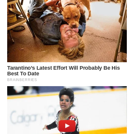
WN
MALUKU
WN
MALUT
WN
DAIRI
WN
DANAU
TOBA
WN
NIAS
WN
LANGKAT