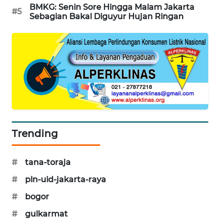
BMKG: Senin Sore Hingga Malam Jakarta
#5
SIBARAGAS
Sebagian Bakal Diguyur Hujan Ringan
NEWS
METRO
SIANTAR
NEWS
METRO
MEDAN
NEWS
Trending
METRO
JAKARTA
#
tana-toraja
NEWS
#
pln-uid-jakarta-raya
KRT
#
bogor
NEWS
#
gulkarmat