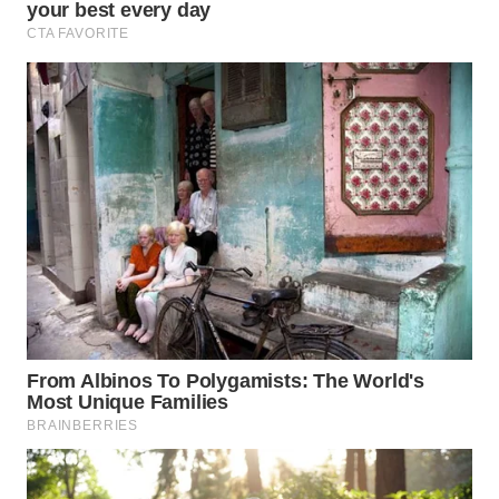
WN
PRIANGAN
TIMUR
WN
SEMARANG
WN
SOLO
WN
BOROBUDUR
WN
MADURA
WN
SURABAYA