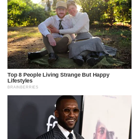
WN
NATUNA
WN
BINTAN
WN
MANDALIKA
WN
LIKUPANG
WN
LABUANBAJO
WN
BORNEO