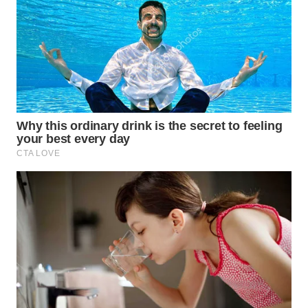
WN
SUMEDANG
WN
CIANJUR
WN
KEPULAUAN
SERIBU
WN
TANGERANG
WN
BINJAI
WN
CIREBON