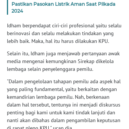
Pastikan Pasokan Listrik Aman Saat Pilkada
WN
BANTEN
2024
Idham berpendapat ciri-ciri profesional yaitu selalu
WN
NTT
berinovasi dan selalu melakukan tindakan yang
lebih baik. Maka, hal itu harus dilakukan KPU.
WN
Selain itu, Idham juga menjawab pertanyaan awak
KEPRI
media mengenai kemungkinan Sirekap dikelola
lembaga selain penyelenggara pemilu.
WN
PAPUA
"Dalam pengelolaan tahapan pemilu ada aspek hal
yang paling fundamental, yaitu berkaitan dengan
WN
PAPUA
kemandirian lembaga pemilu. Nah, berkenaan
BARAT
dalam hal tersebut, tentunya ini menjadi diskursus
penting bagi kami untuk kami tindak lanjuti dan
WN
nanti akan dibahas dalam pengambilan keputusan
RIAU
di rapat pleno KPU," ucap dia.