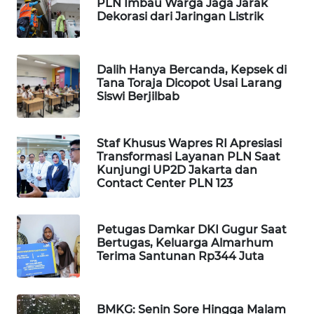
PLN Imbau Warga Jaga Jarak
WAHANA
Dekorasi dari Jaringan Listrik
DESA
WISATA
Dalih Hanya Bercanda, Kepsek di
LAPAK
Tana Toraja Dicopot Usai Larang
WAHANA
Siswi Berjilbab
Wahana
Staf Khusus Wapres RI Apresiasi
Network
Transformasi Layanan PLN Saat
Kunjungi UP2D Jakarta dan
KONSUMEN
Contact Center PLN 123
LISTRIK
Petugas Damkar DKI Gugur Saat
MASYARAKAT
Bertugas, Keluarga Almarhum
KELISTRIKAN
Terima Santunan Rp344 Juta
WALINKI
ID
BMKG: Senin Sore Hingga Malam