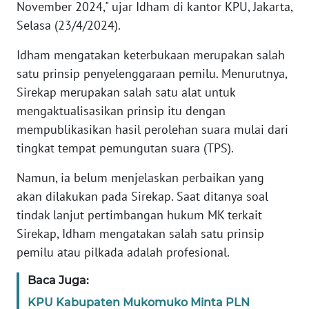
November 2024," ujar Idham di kantor KPU, Jakarta,
Selasa (23/4/2024).
KARIR
Idham mengatakan keterbukaan merupakan salah
DISCLAIMER
satu prinsip penyelenggaraan pemilu. Menurutnya,
Sirekap merupakan salah satu alat untuk
Wahana
mengaktualisasikan prinsip itu dengan
News
mempublikasikan hasil perolehan suara mulai dari
Regional
tingkat tempat pemungutan suara (TPS).
WN
Namun, ia belum menjelaskan perbaikan yang
SUMUT
akan dilakukan pada Sirekap. Saat ditanya soal
tindak lanjut pertimbangan hukum MK terkait
WN
Sirekap, Idham mengatakan salah satu prinsip
JAKARTA
pemilu atau pilkada adalah profesional.
WN
Baca Juga:
JABAR
KPU Kabupaten Mukomuko Minta PLN