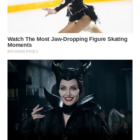
WN
TAPANULI
SELATAN
WN
TANJUNG
LESUNG
WN
KARO
WN
SIMALUNGUN
WN
LABUHANBATU
WN