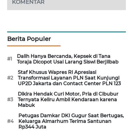
KOMENTAR
PORTAL
KONSUMEN
FORWAMKI
Berita Populer
ALPERKLINAS
Dalih Hanya Bercanda, Kepsek di Tana
#1
FORJASIDA
Toraja Dicopot Usai Larang Siswi Berjilbab
Staf Khusus Wapres RI Apresiasi
TAMBANG
#2
Transformasi Layanan PLN Saat Kunjungi
NEWS
UP2D Jakarta dan Contact Center PLN 123
Dikira Hendak Curi Motor, Pria di Cibubur
SITUNGIR
#3
Ternyata Keliru Ambil Kendaraan karena
NEWS
Mabuk
Petugas Damkar DKI Gugur Saat Bertugas,
SIDIKALANG
#4
Keluarga Almarhum Terima Santunan
NEWS
Rp344 Juta