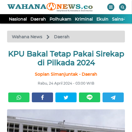
Nasional
Daerah
Polhukam
Kriminal
Ekuin
Sains-Te
WAHANA
Tutup
TV
Wahana News
Daerah
KPU Bakal Tetap Pakai Sirekap
NASIONAL
di Pilkada 2024
DAERAH
Sopian Simanjuntak - Daerah
Rabu, 24 April 2024 - 03:00 WIB
POLHUKAM
KRIMINAL
EKUIN