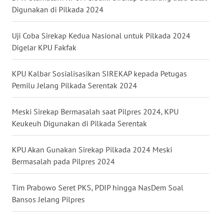
Digunakan di Pilkada 2024
WN
NUSANTARA
Uji Coba Sirekap Kedua Nasional untuk Pilkada 2024
Digelar KPU Fakfak
WN
JOGJA
KPU Kalbar Sosialisasikan SIREKAP kepada Petugas
Pemilu Jelang Pilkada Serentak 2024
WN
JATIM
Meski Sirekap Bermasalah saat Pilpres 2024, KPU
WN
Keukeuh Digunakan di Pilkada Serentak
BALI
KPU Akan Gunakan Sirekap Pilkada 2024 Meski
WN
Bermasalah pada Pilpres 2024
KALBAR
Tim Prabowo Seret PKS, PDIP hingga NasDem Soal
WN
Bansos Jelang Pilpres
KALTENG