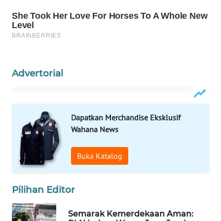
WAHANA
SPORT
WAHANA
UMKM
Advertorial
WAHANA
SELEB
Dapatkan Merchandise Eksklusif
WAHANA
Wahana News
PERSONA
Buka Katalog
WAHANA
OTOMOTIF
Pilihan Editor
WAHANA
HEALTH
Semarak Kemerdekaan Aman: