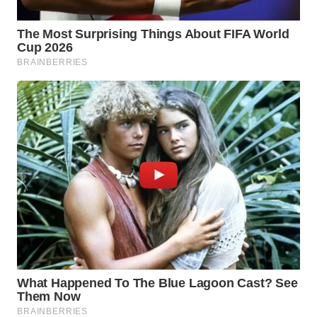
WAHANA
LISTRIK
WAHANA
TRAVEL
WAHANA
TV
WAHANANEWS
ID
WAHANANEWS
CO ID
WAHANANEWS
NET