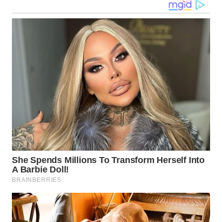
WN
KALTARA
WN
KALSEL
WN
KALTIM
WN
SULSEL
WN
GORONTALO
WN
SULUT