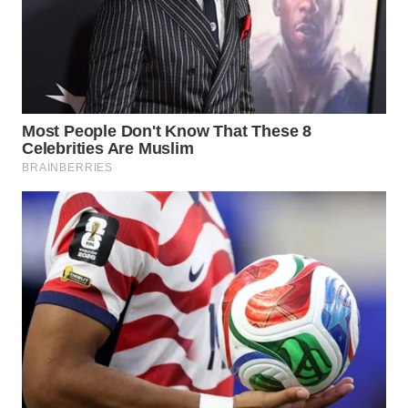
Wahana
Media
Group
WAHANA
NEWS
WAHANA
TANI
WAHANA
ADVOKAT
WAHANA
INFRASTRUKTUR
WAHANA
KONSUMEN