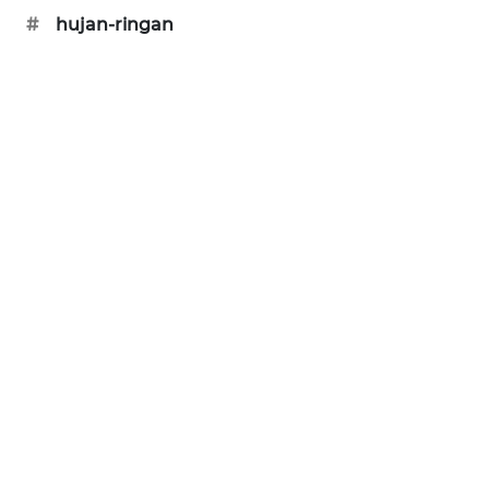
KARING
#
hujan-ringan
NEWS
JURNAL
MARITIM
HUMBANG
NEWS
GARONGGANG
NEWS
FISUELRI
ID
ENERGI
NEWS