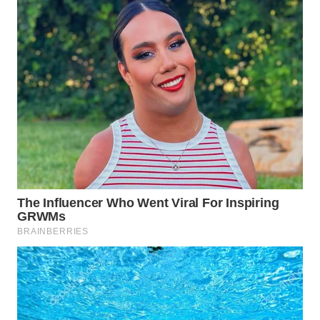
WN
BOGOR
WN
DEPOK
WN
TAPANULI
UTARA
WN
SAMOSIR
WN
PADANG
LAWAS