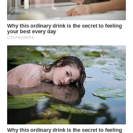
WN
INDRAMAYU
WN
KUNINGAN
WN
MAJALENGKA
WN
SUBANG
WN
SUKABUMI
WN
PURWAKARTA