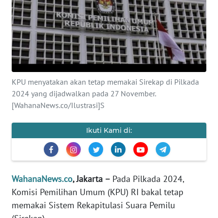
SAINS-TEKNO
KESEHATAN
INTERNASIONAL
KPU menyatakan akan tetap memakai Sirekap di Pilkada
SERBA-SERBI
2024 yang dijadwalkan pada 27 November.
[WahanaNews.co/Ilustrasi]S
PENDIDIKAN
Ikuti Kami di:
OLAHRAGA
OPINI
WahanaNews.co
, Jakarta –
Pada Pilkada 2024,
Komisi Pemilihan Umum (KPU) RI bakal tetap
EDITORIAL
memakai Sistem Rekapitulasi Suara Pemilu