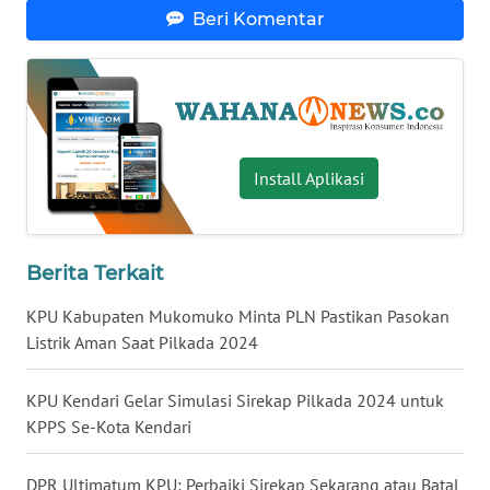
Beri Komentar
WN
BABEL
WN
SUMBAR
Install Aplikasi
WN
SUMSEL
Berita Terkait
WN
BENGKULU
KPU Kabupaten Mukomuko Minta PLN Pastikan Pasokan
Listrik Aman Saat Pilkada 2024
WN
LAMPUNG
KPU Kendari Gelar Simulasi Sirekap Pilkada 2024 untuk
KPPS Se-Kota Kendari
WN
JATENG
DPR Ultimatum KPU: Perbaiki Sirekap Sekarang atau Batal