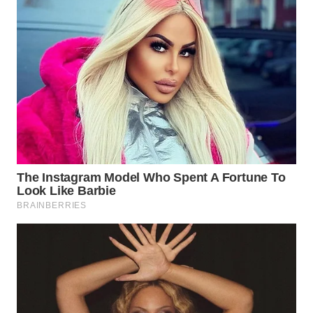
WN
PRIANGAN
TIMUR
WN
SEMARANG
WN
SOLO
WN
BOROBUDUR
WN
MADURA
WN
SURABAYA