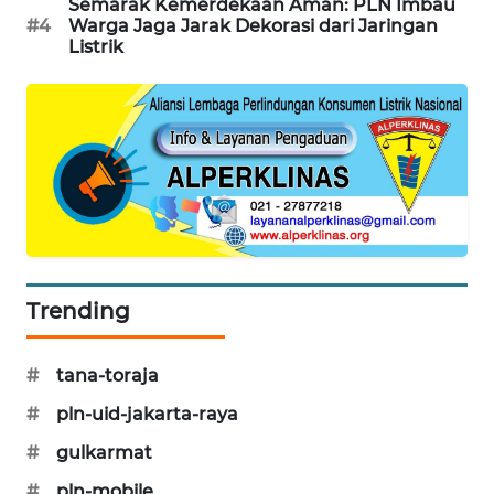
Semarak Kemerdekaan Aman: PLN Imbau
KARING
#4
Warga Jaga Jarak Dekorasi dari Jaringan
NEWS
Listrik
JURNAL
MARITIM
HUMBANG
NEWS
GARONGGANG
NEWS
Trending
FISUELRI
ID
#
tana-toraja
#
pln-uid-jakarta-raya
ENERGI
NEWS
#
gulkarmat
#
pln-mobile