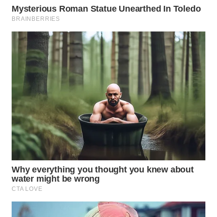
WN
INDRAMAYU
WN
KUNINGAN
WN
MAJALENGKA
WN
SUBANG
WN
SUKABUMI
WN
PURWAKARTA