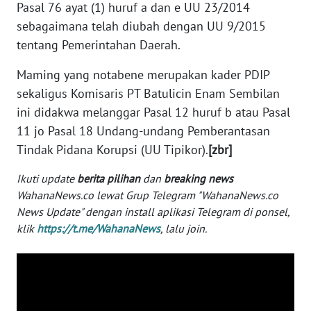
Pasal 76 ayat (1) huruf a dan e UU 23/2014
WN
sebagaimana telah diubah dengan UU 9/2015
SERAMBI
tentang Pemerintahan Daerah.
Maming yang notabene merupakan kader PDIP
WN
JAMBI
sekaligus Komisaris PT Batulicin Enam Sembilan
ini didakwa melanggar Pasal 12 huruf b atau Pasal
WN
11 jo Pasal 18 Undang-undang Pemberantasan
SULTRA
Tindak Pidana Korupsi (UU Tipikor).
[zbr]
WN
Ikuti update
berita pilihan
dan
breaking news
NTB
WahanaNews.co lewat Grup Telegram "WahanaNews.co
News Update" dengan install aplikasi Telegram di ponsel,
klik
https://t.me/WahanaNews
, lalu join.
WN
SULTENG
WN
SULBAR