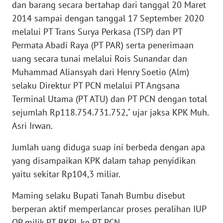
dan barang secara bertahap dari tanggal 20 Maret
2014 sampai dengan tanggal 17 September 2020
KARIR
melalui PT Trans Surya Perkasa (TSP) dan PT
Permata Abadi Raya (PT PAR) serta penerimaan
DISCLAIMER
uang secara tunai melalui Rois Sunandar dan
Muhammad Aliansyah dari Henry Soetio (Alm)
Wahana
selaku Direktur PT PCN melalui PT Angsana
News
Regional
Terminal Utama (PT ATU) dan PT PCN dengan total
sejumlah Rp118.754.731.752," ujar jaksa KPK Muh.
WN
Asri Irwan.
SUMUT
Jumlah uang diduga suap ini berbeda dengan apa
WN
yang disampaikan KPK dalam tahap penyidikan
JAKARTA
yaitu sekitar Rp104,3 miliar.
WN
Maming selaku Bupati Tanah Bumbu disebut
JABAR
berperan aktif memperlancar proses peralihan IUP
OP milik PT BKPL ke PT PCN.