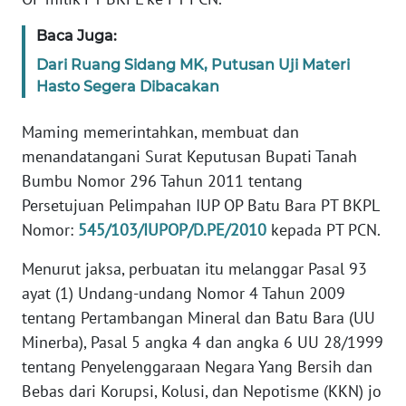
WN
BANTEN
Baca Juga:
Dari Ruang Sidang MK, Putusan Uji Materi
WN
Hasto Segera Dibacakan
NTT
Maming memerintahkan, membuat dan
WN
menandatangani Surat Keputusan Bupati Tanah
KEPRI
Bumbu Nomor 296 Tahun 2011 tentang
Persetujuan Pelimpahan IUP OP Batu Bara PT BKPL
WN
Nomor:
545/103/IUPOP/D.PE/2010
kepada PT PCN.
PAPUA
Menurut jaksa, perbuatan itu melanggar Pasal 93
WN
ayat (1) Undang-undang Nomor 4 Tahun 2009
PAPUA
tentang Pertambangan Mineral dan Batu Bara (UU
BARAT
Minerba), Pasal 5 angka 4 dan angka 6 UU 28/1999
tentang Penyelenggaraan Negara Yang Bersih dan
WN
RIAU
Bebas dari Korupsi, Kolusi, dan Nepotisme (KKN) jo