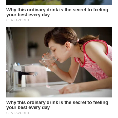
Wahana
Media
Group
WAHANA
NEWS
WAHANA
TANI
WAHANA
ADVOKAT
WAHANA
INFRASTRUKTUR
WAHANA
KONSUMEN