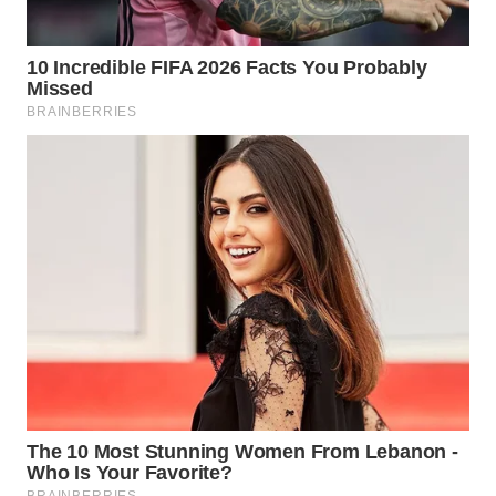
WN
TAPANULI
SELATAN
WN
TANJUNG
LESUNG
WN
KARO
WN
SIMALUNGUN
WN
LABUHANBATU
WN