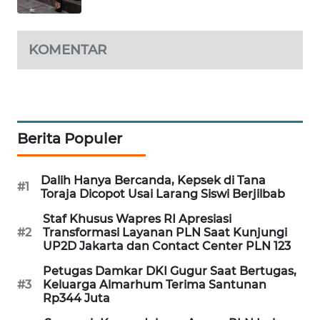
SIBARAGAS
NEWS
KOMENTAR
METRO
SIANTAR
NEWS
Berita Populer
METRO
MEDAN
NEWS
Dalih Hanya Bercanda, Kepsek di Tana
#1
Toraja Dicopot Usai Larang Siswi Berjilbab
METRO
Staf Khusus Wapres RI Apresiasi
JAKARTA
#2
Transformasi Layanan PLN Saat Kunjungi
NEWS
UP2D Jakarta dan Contact Center PLN 123
Petugas Damkar DKI Gugur Saat Bertugas,
KRT
#3
Keluarga Almarhum Terima Santunan
NEWS
Rp344 Juta