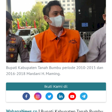
SAINS-TEKNO
KESEHATAN
INTERNASIONAL
SERBA-SERBI
PENDIDIKAN
Bupati Kabupaten Tanah Bumbu periode 2010-2015 dan
OLAHRAGA
2016-2018 Mardani H. Maming.
OPINI
Ikuti Kami di:
EDITORIAL
WahanaNews.co
|
Bupati Kabupaten Tanah Bumbu