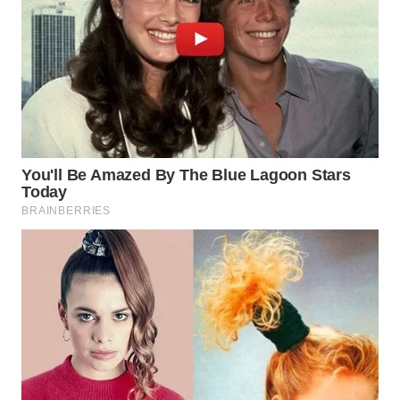
WAHANA
SPORT
WAHANA
UMKM
WAHANA
SELEB
WAHANA
PERSONA
WAHANA
OTOMOTIF
WAHANA
HEALTH