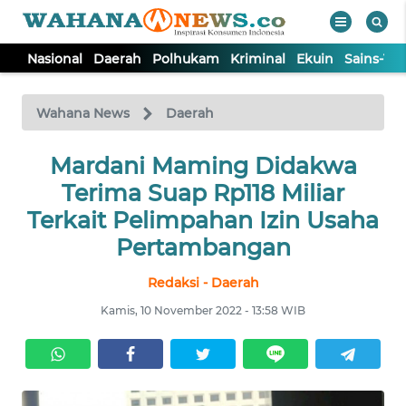
Nasional
Daerah
Polhukam
Kriminal
Ekuin
Sains-Te
WAHANA
Tutup
TV
Wahana News
Daerah
NASIONAL
Mardani Maming Didakwa
Terima Suap Rp118 Miliar
DAERAH
Terkait Pelimpahan Izin Usaha
Pertambangan
POLHUKAM
Redaksi - Daerah
Kamis, 10 November 2022 - 13:58 WIB
KRIMINAL
EKUIN