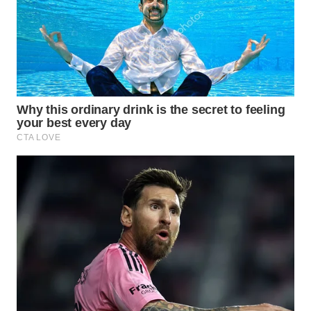
WN
MALUKU
WN
MALUT
WN
DAIRI
WN
DANAU
TOBA
WN
NIAS
WN
LANGKAT