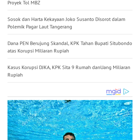
Proyek Tol MBZ
WN
KALTARA
Sosok dan Harta Kekayaan Joko Susanto Disorot dalam
Polemik Pagar Laut Tangerang
WN
KALSEL
Dana PEN Berujung Skandal, KPK Tahan Bupati Situbondo
atas Korupsi Miliaran Rupiah
WN
KALTIM
Kasus Korupsi DJKA, KPK Sita 9 Rumah danUang Miliaran
Rupiah
WN
SULSEL
WN
GORONTALO
WN
SULUT