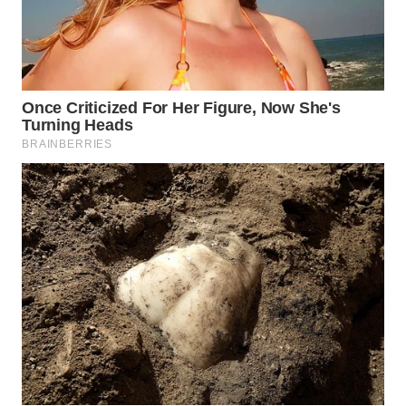
WN
SUMEDANG
WN
CIANJUR
WN
KEPULAUAN
SERIBU
WN
TANGERANG
WN
BINJAI
WN
CIREBON