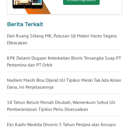
WN
NUSANTARA
Berita Terkait
WN
JOGJA
Dari Ruang Sidang MK, Putusan Uji Materi Hasto Segera
Dibacakan
WN
JATIM
KPK Dalami Dugaan Keterkaitan Bisnis Tersangka Suap PT
Pertamina dan PT Orbit
WN
BALI
Nadiem Masih Bisa Dijerat UU Tipikor Meski Tak Ada Aliran
Dana, Ini Penjelasannya
WN
KALBAR
18 Tahun Belum Pernah Dirubah, Wamenkum Sebut UU
Pemberantasan Tipikor Perlu Disesuaikan
WN
KALTENG
Eks Kadiv Waskita Divonis 5 Tahun Penjara atas Korupsi