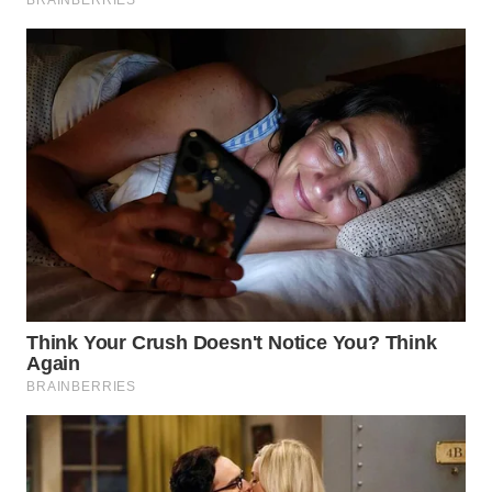
TAPANULI
TENGAH
WN DELI
SERDANG
WN
TEBING
TINGGI
WN
PAKPAK
WN
KARAWANG
WN
BEKASI