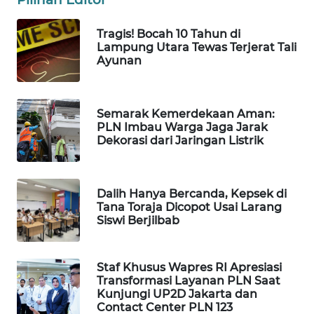
MAWAKA
Tragis! Bocah 10 Tahun di
ID
Lampung Utara Tewas Terjerat Tali
Ayunan
MARTABAT
NET
Semarak Kemerdekaan Aman:
PLN Imbau Warga Jaga Jarak
PLN
Dekorasi dari Jaringan Listrik
WATCH
MKLI
Dalih Hanya Bercanda, Kepsek di
Tana Toraja Dicopot Usai Larang
LPKKI
Siswi Berjilbab
LKKI
Staf Khusus Wapres RI Apresiasi
Transformasi Layanan PLN Saat
KOPEKLIN
Kunjungi UP2D Jakarta dan
Contact Center PLN 123