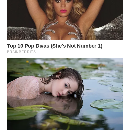
WN
NATUNA
WN
BINTAN
WN
MANDALIKA
WN
LIKUPANG
WN
LABUANBAJO
WN
BORNEO