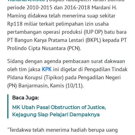
Informasi
periode 2010-2015 dan 2016-2018 Mardani H.
Maming didakwa telah menerima suap sekitar
INDEKS
BERITA
Rp118 miliar terkait pelimpahan izin usaha
pertambangan operasi produksi (IUP OP) batu bara
KONTAK
PT Bangun Karya Pratama Lestari (BKPL) kepada PT
KAMI
Prolindo Cipta Nusantara (PCN).
INFO
Sidang dengan agenda pembacaan surat dakwaan
IKLAN
oleh tim jaksa
KPK
ini digelar di Pengadilan Tindak
Pidana Korupsi (Tipikor) pada Pengadilan Negeri
TENTANG
(PN) Banjarmasin, Kamis (10/11).
KAMI
Baca Juga:
PEDOMAN
MK Ubah Pasal Obstruction of Justice,
MEDIA
Kejagung Siap Pelajari Dampaknya
SIBER
"Terdakwa telah menerima hadiah berupa uang
REDAKSI