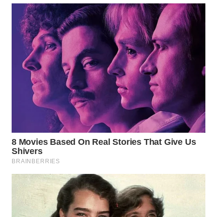
WAHANA
LISTRIK
WAHANA
TRAVEL
WAHANA
TV
WAHANANEWS
ID
WAHANANEWS
CO ID
WAHANANEWS
NET