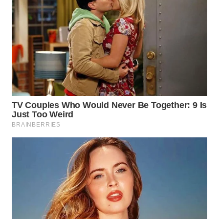
WN
BOGOR
WN
DEPOK
WN
TAPANULI
UTARA
WN
SAMOSIR
WN
PADANG
LAWAS