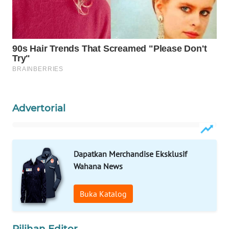
WAHANA
DESA
WISATA
LAPAK
WAHANA
Wahana
Network
Advertorial
KONSUMEN
LISTRIK
Dapatkan Merchandise Eksklusif
Wahana News
MASYARAKAT
KELISTRIKAN
Buka Katalog
WALINKI
ID
Pilihan Editor