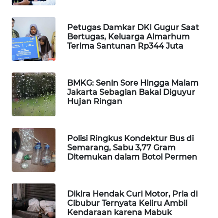
PORTAL
KONSUMEN
Petugas Damkar DKI Gugur Saat
Bertugas, Keluarga Almarhum
FORWAMKI
Terima Santunan Rp344 Juta
ALPERKLINAS
BMKG: Senin Sore Hingga Malam
Jakarta Sebagian Bakal Diguyur
FORJASIDA
Hujan Ringan
TAMBANG
NEWS
Polisi Ringkus Kondektur Bus di
Semarang, Sabu 3,77 Gram
Ditemukan dalam Botol Permen
SITUNGIR
NEWS
Dikira Hendak Curi Motor, Pria di
SIDIKALANG
Cibubur Ternyata Keliru Ambil
NEWS
Kendaraan karena Mabuk