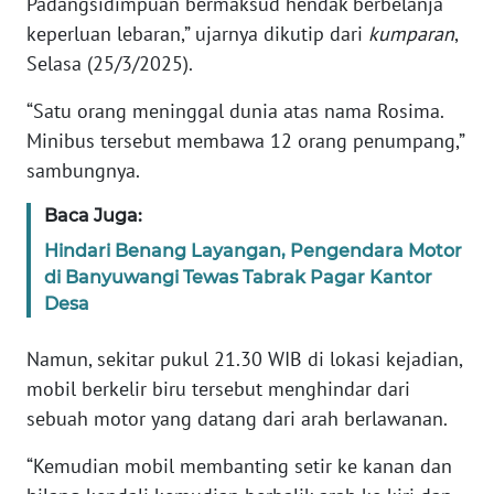
Padangsidimpuan bermaksud hendak berbelanja
keperluan lebaran,” ujarnya dikutip dari
kumparan
,
KARIR
Selasa (25/3/2025).
“Satu orang meninggal dunia atas nama Rosima.
DISCLAIMER
Minibus tersebut membawa 12 orang penumpang,”
Wahana
sambungnya.
News
Regional
Baca Juga:
Hindari Benang Layangan, Pengendara Motor
WN
di Banyuwangi Tewas Tabrak Pagar Kantor
SUMUT
Desa
WN
Namun, sekitar pukul 21.30 WIB di lokasi kejadian,
JAKARTA
mobil berkelir biru tersebut menghindar dari
sebuah motor yang datang dari arah berlawanan.
WN
JABAR
“Kemudian mobil membanting setir ke kanan dan