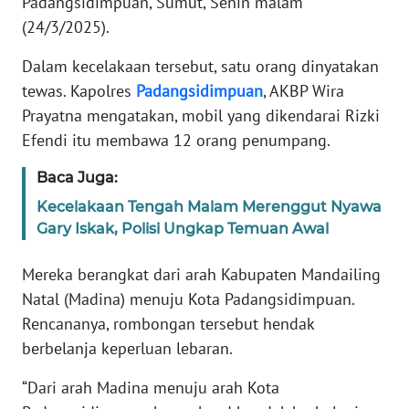
Padangsidimpuan, Sumut, Senin malam
Informasi
(24/3/2025).
INDEKS
Dalam kecelakaan tersebut, satu orang dinyatakan
BERITA
tewas. Kapolres
Padangsidimpuan
, AKBP Wira
Prayatna mengatakan, mobil yang dikendarai Rizki
KONTAK
KAMI
Efendi itu membawa 12 orang penumpang.
Baca Juga:
INFO
IKLAN
Kecelakaan Tengah Malam Merenggut Nyawa
Gary Iskak, Polisi Ungkap Temuan Awal
TENTANG
KAMI
Mereka berangkat dari arah Kabupaten Mandailing
Natal (Madina) menuju Kota Padangsidimpuan.
PEDOMAN
Rencananya, rombongan tersebut hendak
MEDIA
berbelanja keperluan lebaran.
SIBER
“Dari arah Madina menuju arah Kota
REDAKSI