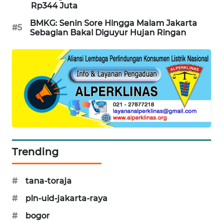
Rp344 Juta
MAWAKA
BMKG: Senin Sore Hingga Malam Jakarta
ID
#5
Sebagian Bakal Diguyur Hujan Ringan
MARTABAT
NET
PLN
WATCH
MKLI
Trending
LPKKI
LKKI
#
tana-toraja
#
pln-uid-jakarta-raya
KOPEKLIN
#
bogor