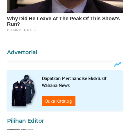
Wahana
Media
Group
WAHANA
NEWS
Advertorial
WAHANA
TANI
WAHANA
Dapatkan Merchandise Eksklusif
ADVOKAT
Wahana News
WAHANA
Buka Katalog
INFRASTRUKTUR
WAHANA
Pilihan Editor
KONSUMEN