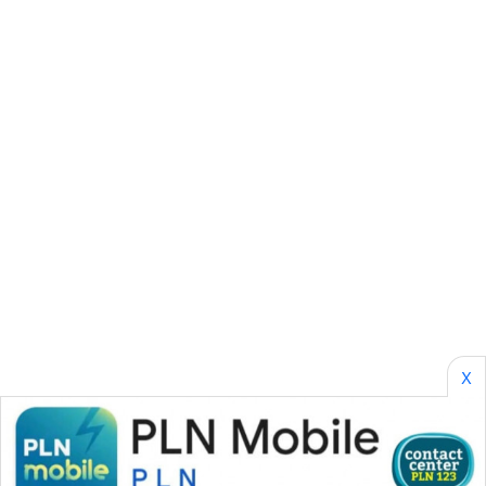
SONYA
ASA
NEWS
X