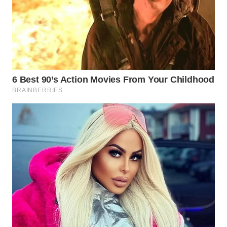
WN
BOGOR
WN
DEPOK
WN
TAPANULI
UTARA
WN
SAMOSIR
WN
PADANG
LAWAS