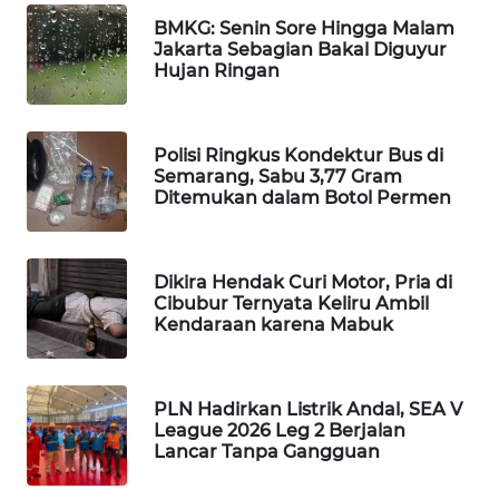
WAHANA
BMKG: Senin Sore Hingga Malam
Jakarta Sebagian Bakal Diguyur
SPORT
Hujan Ringan
WAHANA
UMKM
Polisi Ringkus Kondektur Bus di
Semarang, Sabu 3,77 Gram
WAHANA
Ditemukan dalam Botol Permen
SELEB
WAHANA
Dikira Hendak Curi Motor, Pria di
PERSONA
Cibubur Ternyata Keliru Ambil
Kendaraan karena Mabuk
WAHANA
OTOMOTIF
PLN Hadirkan Listrik Andal, SEA V
League 2026 Leg 2 Berjalan
WAHANA
Lancar Tanpa Gangguan
HEALTH