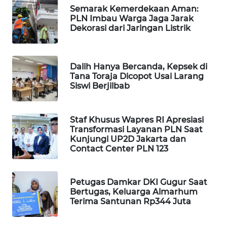
Semarak Kemerdekaan Aman:
WAHANA
PLN Imbau Warga Jaga Jarak
LISTRIK
Dekorasi dari Jaringan Listrik
WAHANA
TRAVEL
Dalih Hanya Bercanda, Kepsek di
Tana Toraja Dicopot Usai Larang
Siswi Berjilbab
WAHANA
TV
Staf Khusus Wapres RI Apresiasi
WAHANANEWS
Transformasi Layanan PLN Saat
ID
Kunjungi UP2D Jakarta dan
Contact Center PLN 123
WAHANANEWS
CO ID
Petugas Damkar DKI Gugur Saat
Bertugas, Keluarga Almarhum
Terima Santunan Rp344 Juta
WAHANANEWS
NET