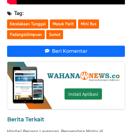
WN
Tag:
SERAMBI
Kecelakaan Tunggal
Masuk Parit
Mini Bus
WN
Padangsidimpuan
Sumut
JAMBI
Beri Komentar
WN
SULTRA
WN
NTB
Install Aplikasi
WN
SULTENG
Berita Terkait
WN
SULBAR
Hindari Benang Layangan, Pengendara Motor di