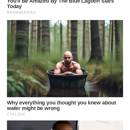
WN
TAPANULI
SELATAN
WN
TANJUNG
LESUNG
WN
KARO
WN
SIMALUNGUN
WN
LABUHANBATU
WN