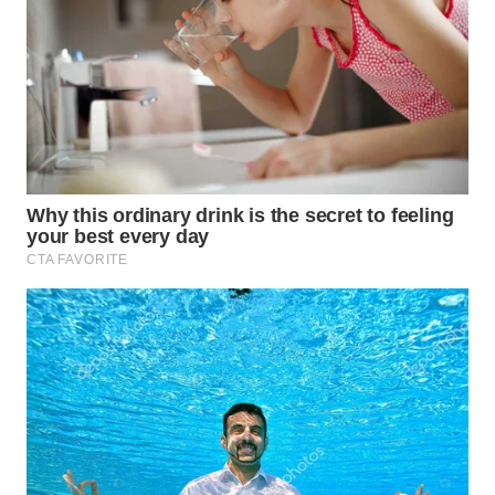
WN
PRIANGAN
TIMUR
WN
SEMARANG
WN
SOLO
WN
BOROBUDUR
WN
MADURA
WN
SURABAYA