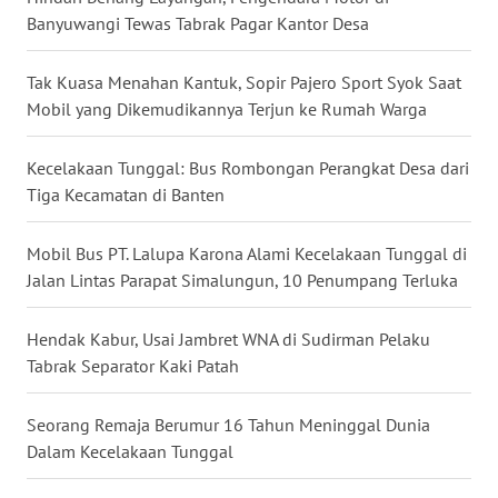
Banyuwangi Tewas Tabrak Pagar Kantor Desa
WN
BABEL
Tak Kuasa Menahan Kantuk, Sopir Pajero Sport Syok Saat
Mobil yang Dikemudikannya Terjun ke Rumah Warga
WN
SUMBAR
Kecelakaan Tunggal: Bus Rombongan Perangkat Desa dari
Tiga Kecamatan di Banten
WN
SUMSEL
Mobil Bus PT. Lalupa Karona Alami Kecelakaan Tunggal di
Jalan Lintas Parapat Simalungun, 10 Penumpang Terluka
WN
BENGKULU
Hendak Kabur, Usai Jambret WNA di Sudirman Pelaku
WN
Tabrak Separator Kaki Patah
LAMPUNG
Seorang Remaja Berumur 16 Tahun Meninggal Dunia
WN
Dalam Kecelakaan Tunggal
JATENG