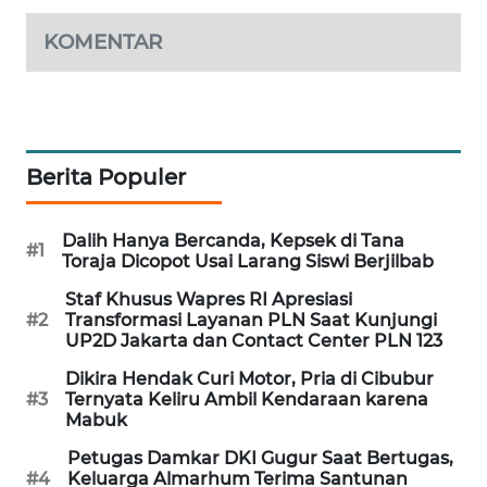
WAHANA
KOMENTAR
DESA
WISATA
LAPAK
WAHANA
Berita Populer
Wahana
Network
Dalih Hanya Bercanda, Kepsek di Tana
#1
Toraja Dicopot Usai Larang Siswi Berjilbab
KONSUMEN
Staf Khusus Wapres RI Apresiasi
LISTRIK
#2
Transformasi Layanan PLN Saat Kunjungi
UP2D Jakarta dan Contact Center PLN 123
MASYARAKAT
Dikira Hendak Curi Motor, Pria di Cibubur
KELISTRIKAN
#3
Ternyata Keliru Ambil Kendaraan karena
Mabuk
WALINKI
Petugas Damkar DKI Gugur Saat Bertugas,
ID
#4
Keluarga Almarhum Terima Santunan