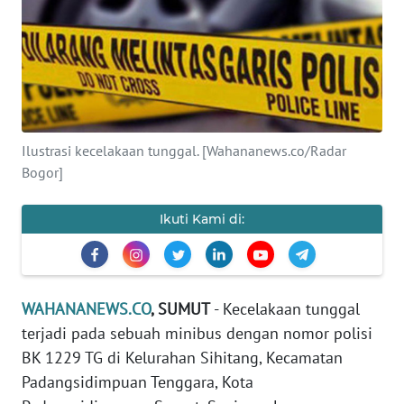
SAINS-TEKNO
KESEHATAN
INTERNASIONAL
Ilustrasi kecelakaan tunggal. [Wahananews.co/Radar
SERBA-SERBI
Bogor]
PENDIDIKAN
Ikuti Kami di:
OLAHRAGA
WAHANANEWS.CO
, SUMUT
- Kecelakaan tunggal
OPINI
terjadi pada sebuah minibus dengan nomor polisi
BK 1229 TG di Kelurahan Sihitang, Kecamatan
EDITORIAL
Padangsidimpuan Tenggara, Kota