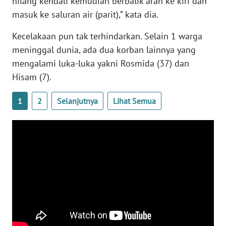
hilang kendali kemudian berbalik arah ke kiri dan
WN
masuk ke saluran air (parit),” kata dia.
BANTEN
Kecelakaan pun tak terhindarkan. Selain 1 warga
WN
meninggal dunia, ada dua korban lainnya yang
NTT
mengalami luka-luka yakni Rosmida (37) dan
Hisam (7).
WN
KEPRI
1
2
Selanjutnya
Lihat Semua
WN
PAPUA
WN
PAPUA
BARAT
WN
RIAU