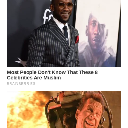
TAPANULI
TENGAH
WN DELI
SERDANG
WN
TEBING
TINGGI
WN
PAKPAK
WN
KARAWANG
WN
BEKASI