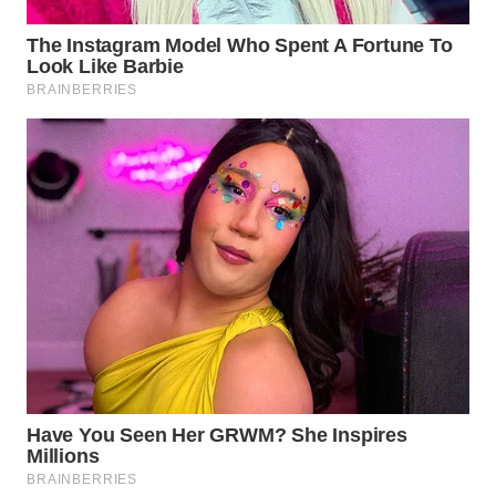
WN
SUMEDANG
WN
CIANJUR
WN
KEPULAUAN
SERIBU
WN
TANGERANG
WN
BINJAI
WN
CIREBON