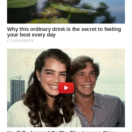
WN
MALUKU
WN
MALUT
WN
DAIRI
WN
DANAU
TOBA
WN
NIAS
WN
LANGKAT