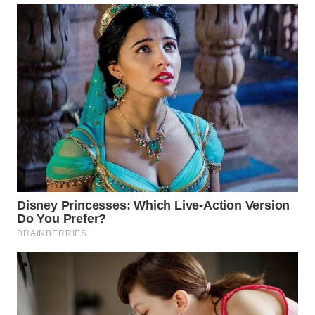
WN
INDRAMAYU
WN
KUNINGAN
WN
MAJALENGKA
WN
SUBANG
WN
SUKABUMI
WN
PURWAKARTA