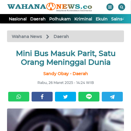
Nasional
Daerah
Polhukam
Kriminal
Ekuin
Sains-Te
WAHANA
Tutup
TV
Wahana News
Daerah
NASIONAL
Mini Bus Masuk Parit, Satu
Orang Meninggal Dunia
DAERAH
Sandy Obay - Daerah
Rabu, 26 Maret 2025 - 14:24 WIB
POLHUKAM
KRIMINAL
EKUIN