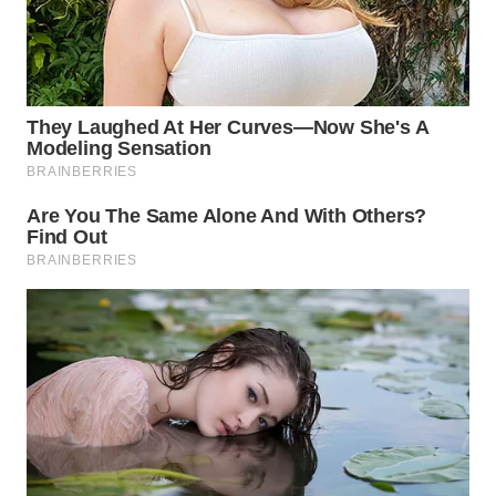
WN
KALTARA
WN
KALSEL
WN
KALTIM
WN
SULSEL
WN
GORONTALO
WN
SULUT