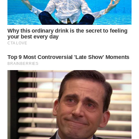
WN
NATUNA
WN
BINTAN
WN
MANDALIKA
WN
LIKUPANG
WN
LABUANBAJO
WN
BORNEO