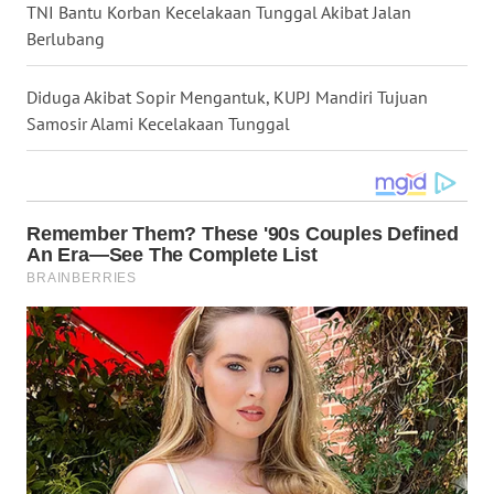
TNI Bantu Korban Kecelakaan Tunggal Akibat Jalan
WN
Berlubang
NUSANTARA
Diduga Akibat Sopir Mengantuk, KUPJ Mandiri Tujuan
WN
Samosir Alami Kecelakaan Tunggal
JOGJA
WN
JATIM
WN
BALI
WN
KALBAR
WN
KALTENG