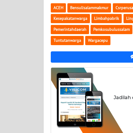
KALTARA
ACEH
Bensulisalammakmur
Csrperus
WN
Kesepakatanwarga
Limbahpabrik
Lin
KALSEL
Pemerintahdaerah
Pemkosubulussalam
WN
Tuntutanwarga
Wargacepu
KALTIM
WN
SULSEL
WN
GORONTALO
Jadilah
WN
SULUT
WN
MALUKU