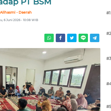
adap PT BSM
Alihasmi - Daerah
#1
u, 6 Juni 2026 - 10:08 WIB
#
#
#
#