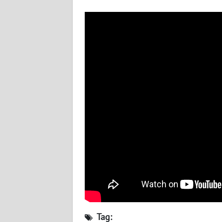
NUSANTARA
WN
JOGJA
WN
JATIM
WN
BALI
WN
KALBAR
WN
KALTENG
WN
Tag: