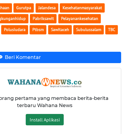
ahaan
Gurutpa
Jalandesa
Kesehatanmasyarakat
gkunganhidup
Pabriksawit
Pelayanankesehatan
Polusiudara
Ptbsm
Sawitaceh
Subulussalam
TBC
Beri Komentar
 orang pertama yang membaca berita-berita
terbaru Wahana News
Install Aplikasi