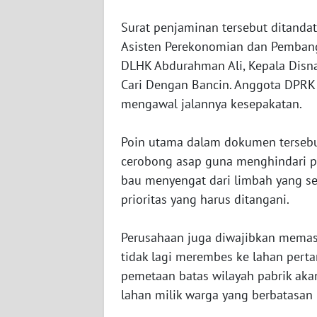
‎Surat penjaminan tersebut ditandat
WN
Asisten Perekonomian dan Pembangu
NTT
DLHK Abdurahman Ali, Kepala Disna
Cari Dengan Bancin. Anggota DPRK 
WN
mengawal jalannya kesepakatan.
KEPRI
WN
‎Poin utama dalam dokumen terseb
PAPUA
cerobong asap guna menghindari po
bau menyengat dari limbah yang se
WN
prioritas yang harus ditangani.
PAPUA
BARAT
‎Perusahaan juga diwajibkan memas
tidak lagi merembes ke lahan perta
WN
pemetaan batas wilayah pabrik aka
RIAU
lahan milik warga yang berbatasan
WN