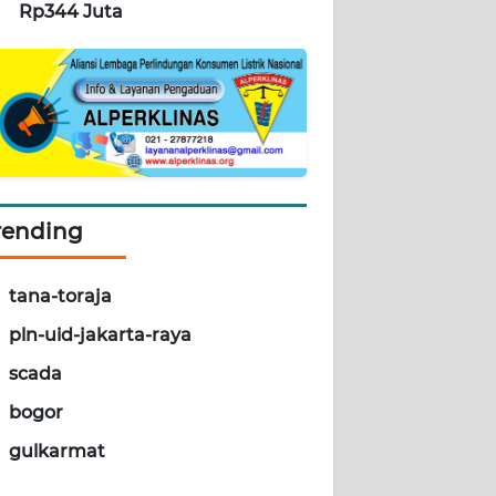
Rp344 Juta
rending
tana-toraja
pln-uid-jakarta-raya
scada
bogor
gulkarmat