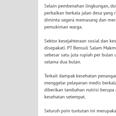
SERAMBI
‎Selain pembenahan lingkungan, do
perbaikan berkala jalan desa yang 
WN
diminta segera memasang dan meraw
JAMBI
pemukiman warga.
WN
‎Sektor kesejahteraan sosial dan k
SULTRA
disepakati. PT Bensuli Salam Makm
sebesar satu juta rupiah per bulan
WN
NTB
selama dua bulan.
WN
‎Terkait dampak kesehatan penanga
SULTENG
menggelar pelayanan medis berkala 
diberikan tambahan nutrisi berupa
WN
kesehatan setempat.
SULBAR
‎Seluruh poin tuntutan ini merupaka
WN