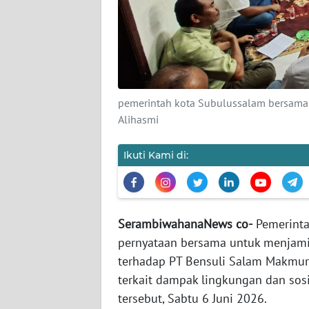
KARIR
DISCLAIMER
Wahana
News
pemerintah kota Subulussalam bersama 
Regional
Alihasmi
WN
SUMUT
Ikuti Kami di:
WN
JAKARTA
‎SerambiwahanaNews co-
‎Pemerint
pernyataan bersama untuk menjami
WN
JABAR
terhadap PT Bensuli Salam Makmur
terkait dampak lingkungan dan sosi
WN
tersebut, Sabtu 6 Juni 2026.
BANTEN