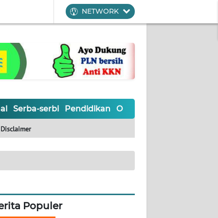
NETWORK
al
Serba-serbi
Pendidikan
Olahraga
Opini
Editoria
Disclaimer
erita Populer