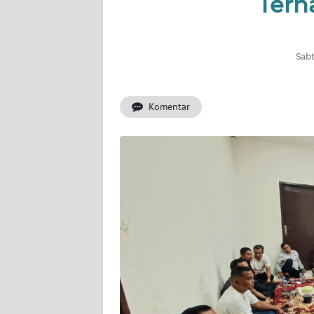
Terh
INDEKS
BERITA
Sabt
KONTAK
KAMI
Komentar
INFO
IKLAN
TENTANG
KAMI
PEDOMAN
MEDIA
SIBER
REDAKSI