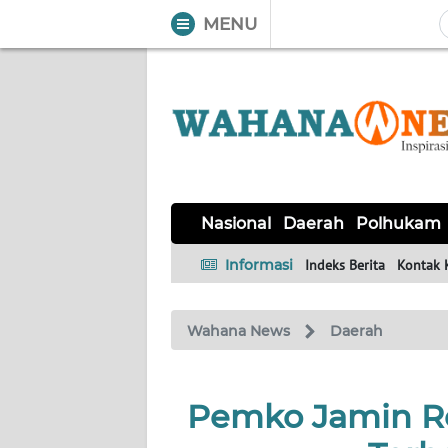
MENU
WAHANA
Tutup
TV
NASIONAL
DAERAH
POLHUKAM
KRIMINAL
EKUIN
SAINS-
KESEHATAN
INTERNASIONAL
Nasional
Daerah
Polhukam
TEKNO
Informasi
Indeks Berita
Kontak 
SERBA-
PENDIDIKAN
OLAHRAGA
OPINI
SERBI
Wahana News
Daerah
EDITORIAL
Pemko Jamin Re
Informasi