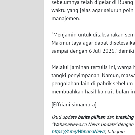
sebelumnya telah digelar di Ruang
BABEL
waktu yang jelas agar seluruh poin
manajemen.
WN
SUMBAR
‎“Menjamin untuk dilaksanakan sem
WN
Makmur Jaya agar dapat diselesaik
SUMSEL
sampai dengan 6 Juli 2026,” demiki
WN
‎Melalui jaminan tertulis ini, war
BENGKULU
tangki penyimpanan. Namun, masyar
pengolahan lain di pabrik sebelum
WN
membuahkan hasil konkrit bulan in
LAMPUNG
[Effriani simamora]
WN
JATENG
Ikuti update
berita pilihan
dan
breaking
"WahanaNews.co News Update" dengan ins
WN
https://t.me/WahanaNews
, lalu join.