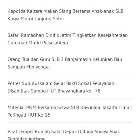
WN
Kapolda Kaltara Makan Siang Bersama Anak-anak SLB
KALTARA
Karya Murni Tanjung Selor
WN
Safari Ramadhan Dindik Jatim Tingkatkan Kesejahteraan
KALSEL
Guru dan Murid Prasejahtera
WN
Orang Tua dan Guru SLB 2 Banjarmasin Keluhkan Bau
KALTIM
Sampah Menyengat
WN
SULSEL
Polres Subulussalam Gelar Bakti Sosial Pelayanan
Disabilitas Sambu HUT Bhayangkara ke - 78
WN
GORONTALO
Milenial PNM Bersama Siswa SLB Rawinala, Jakarta Timur,
Peringati HUT Ke-25
WN
SULUT
Viral Terapis Rumah Sakit Depok Diduga Aniaya Anak
Pengidap Autisme