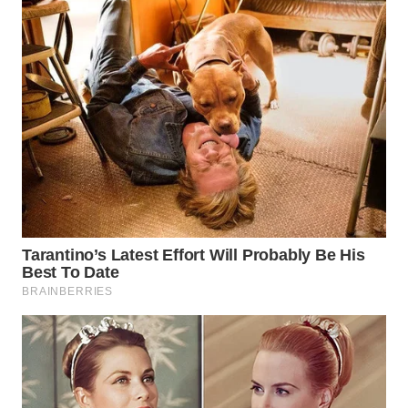
WN
INDRAMAYU
WN
KUNINGAN
WN
MAJALENGKA
WN
SUBANG
WN
SUKABUMI
WN
PURWAKARTA