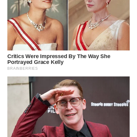
WN
PRIANGAN
TIMUR
WN
SEMARANG
WN
SOLO
WN
BOROBUDUR
WN
MADURA
WN
SURABAYA