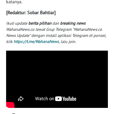
katanya.
WN
[Redaktur: Sobar Bahtiar]
BABEL
Ikuti update
berita pilihan
dan
breaking news
WN
WahanaNews.co lewat Grup Telegram "WahanaNews.co
SUMBAR
News Update" dengan install aplikasi Telegram di ponsel,
klik
https://t.me/WahanaNews
, lalu join.
WN
SUMSEL
WN
BENGKULU
WN
LAMPUNG
WN
JATENG