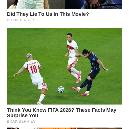
WN
SUMEDANG
WN
CIANJUR
WN
KEPULAUAN
SERIBU
WN
TANGERANG
WN
BINJAI
WN
CIREBON