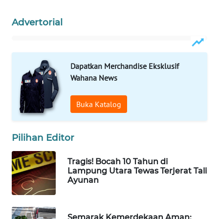
MAWAKA
Advertorial
ID
MARTABAT
NET
Dapatkan Merchandise Eksklusif
Wahana News
PLN
WATCH
Buka Katalog
MKLI
Pilihan Editor
LPKKI
Tragis! Bocah 10 Tahun di
Lampung Utara Tewas Terjerat Tali
LKKI
Ayunan
KOPEKLIN
Semarak Kemerdekaan Aman: