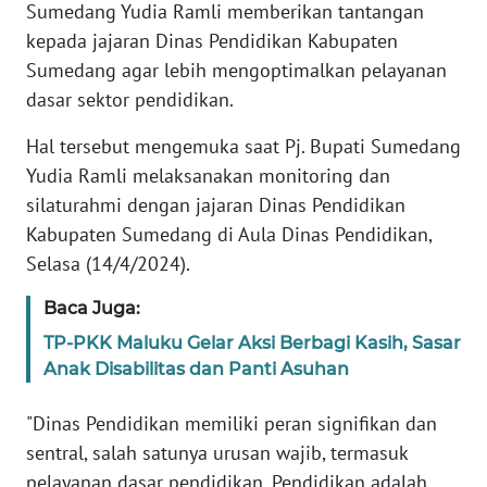
Informasi
Sumedang Yudia Ramli memberikan tantangan
kepada jajaran Dinas Pendidikan Kabupaten
INDEKS
Sumedang agar lebih mengoptimalkan pelayanan
BERITA
dasar sektor pendidikan.
KONTAK
Hal tersebut mengemuka saat Pj. Bupati Sumedang
KAMI
Yudia Ramli melaksanakan monitoring dan
silaturahmi dengan jajaran Dinas Pendidikan
INFO
Kabupaten Sumedang di Aula Dinas Pendidikan,
IKLAN
Selasa (14/4/2024).
TENTANG
Baca Juga:
KAMI
TP-PKK Maluku Gelar Aksi Berbagi Kasih, Sasar
Anak Disabilitas dan Panti Asuhan
PEDOMAN
MEDIA
"Dinas Pendidikan memiliki peran signifikan dan
SIBER
sentral, salah satunya urusan wajib, termasuk
pelayanan dasar pendidikan. Pendidikan adalah
REDAKSI