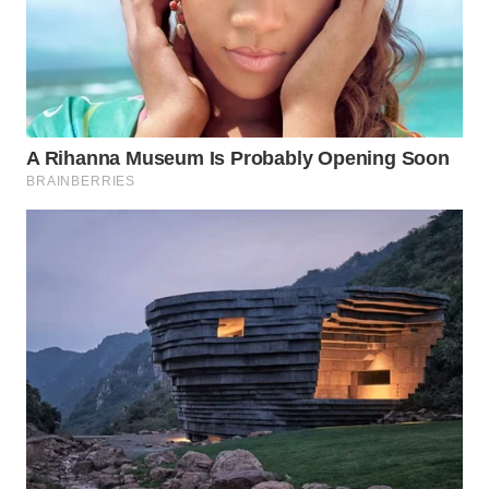
WAHANA
SPORT
WAHANA
UMKM
WAHANA
SELEB
WAHANA
PERSONA
WAHANA
OTOMOTIF
WAHANA
HEALTH