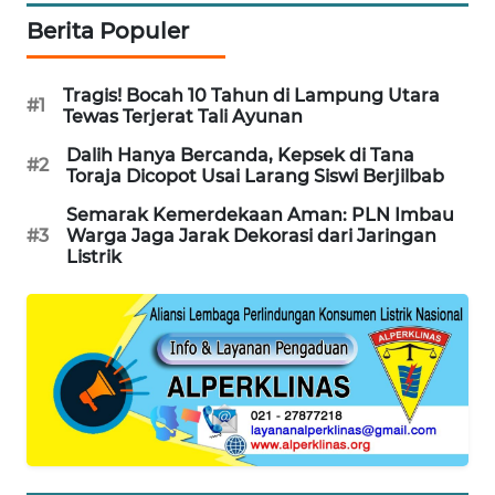
KARING
Berita Populer
NEWS
Tragis! Bocah 10 Tahun di Lampung Utara
JURNAL
#1
Tewas Terjerat Tali Ayunan
MARITIM
Dalih Hanya Bercanda, Kepsek di Tana
#2
Toraja Dicopot Usai Larang Siswi Berjilbab
HUMBANG
NEWS
Semarak Kemerdekaan Aman: PLN Imbau
#3
Warga Jaga Jarak Dekorasi dari Jaringan
Listrik
GARONGGANG
NEWS
FISUELRI
ID
ENERGI
NEWS