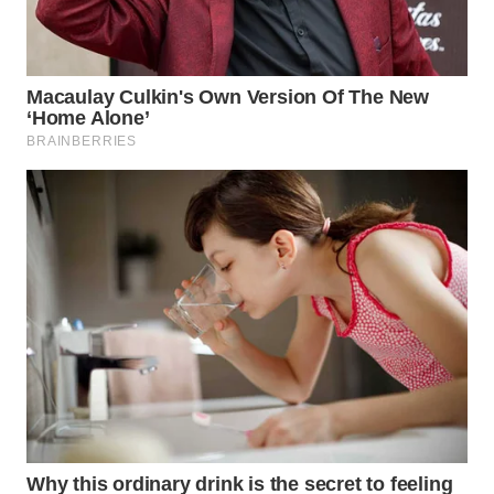
WN
NATUNA
WN
BINTAN
WN
MANDALIKA
WN
LIKUPANG
WN
LABUANBAJO
WN
BORNEO