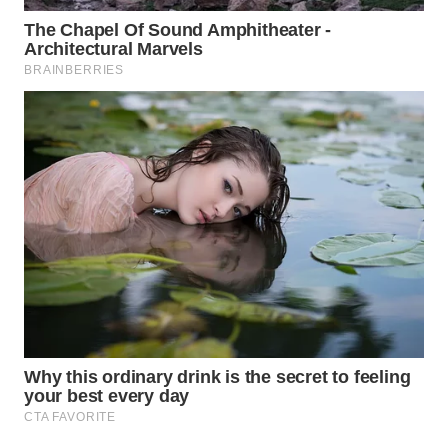
WAHANA
DESA
WISATA
LAPAK
WAHANA
Wahana
Network
KONSUMEN
LISTRIK
MASYARAKAT
KELISTRIKAN
WALINKI
ID