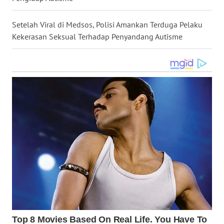
WN
MALUKU
Setelah Viral di Medsos, Polisi Amankan Terduga Pelaku
Kekerasan Seksual Terhadap Penyandang Autisme
WN
MALUT
WN
DAIRI
WN
DANAU
TOBA
WN
NIAS
WN
LANGKAT