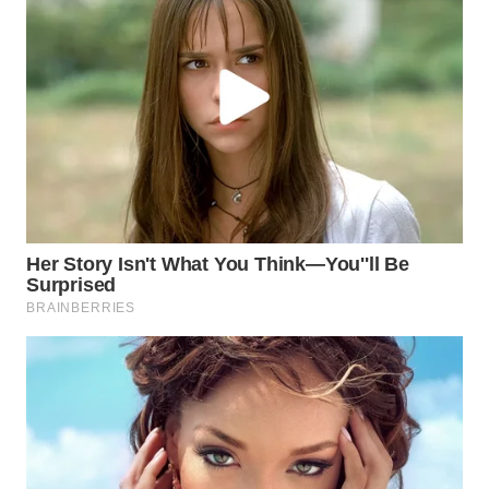
WAHANA
LISTRIK
WAHANA
TRAVEL
WAHANA
TV
WAHANANEWS
ID
WAHANANEWS
CO ID
WAHANANEWS
NET