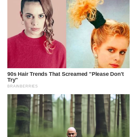
TAPANULI
TENGAH
WN DELI
SERDANG
WN
TEBING
TINGGI
WN
PAKPAK
WN
KARAWANG
WN
BEKASI