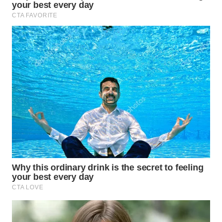
Wahana
Media
Group
WAHANA
NEWS
WAHANA
TANI
WAHANA
ADVOKAT
WAHANA
INFRASTRUKTUR
WAHANA
KONSUMEN