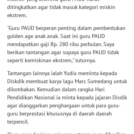
WN
ditingkatkan agar tidak masuk kategori miskin
BANTEN
ekstrem.
WN
"Guru PAUD berperan penting dalam pembentukan
NTT
golden age anak anak. Saat ini guru PAUD
mendapatkan gaji Rp. 280 ribu perbulan. Saya
WN
berikan tantangan agar supaya guru PAUD tidak
KEPRI
seperti kemiskinan ekstrem," tuturnya.
WN
Tantangan lainnya ialah Yudia meminta kepada
PAPUA
Diskdik membuat karya lagu Mars Sumedang untuk
dilombakan. Kemudian dalam rangka Hari
WN
Pendidikan Nasional ia minta kepada jajaran Disdik
PAPUA
agar dianggarkan penghargaan untuk para guru-
BARAT
guru berprestasi khususnya di daerah daerah
terpencil.
WN
RIAU