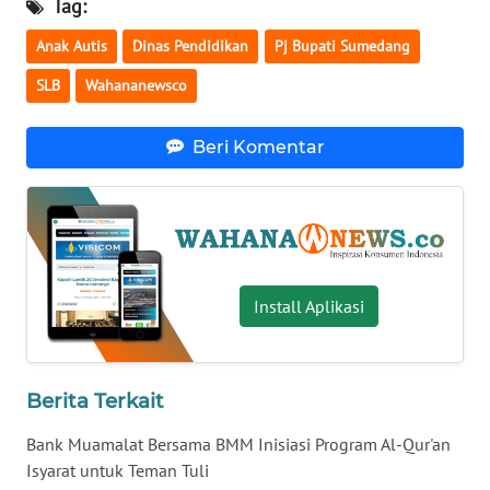
Tag:
WN
Anak Autis
Dinas Pendidikan
Pj Bupati Sumedang
NUSANTARA
SLB
Wahananewsco
WN
JOGJA
Beri Komentar
WN
JATIM
WN
BALI
Install Aplikasi
WN
KALBAR
Berita Terkait
WN
Bank Muamalat Bersama BMM Inisiasi Program Al-Qur'an
KALTENG
Isyarat untuk Teman Tuli