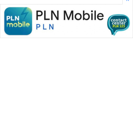
WAHANA MEDIA GROUP
|
|
|
WAHANA NEWS co
WAHANA TANI
WAHANA ADVOKAT
|
|
WAHANA INFRASTRUKTUR
WAHANA KONSUMEN
|
|
|
WAHANA LISTRIK
WAHANA TRAVEL
WAHANA TV