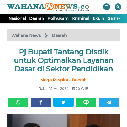
Nasional
Daerah
Polhukam
Kriminal
Ekuin
Sains-Te
WAHANA
Tutup
TV
Wahana News
Daerah
NASIONAL
Pj Bupati Tantang Disdik
untuk Optimalkan Layanan
DAERAH
Dasar di Sektor Pendidikan
Mega Puspita - Daerah
POLHUKAM
Rabu, 15 Mei 2024 - 13:20 WIB
KRIMINAL
EKUIN