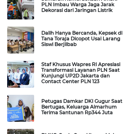
PLN Imbau Warga Jaga Jarak
PORTAL
Dekorasi dari Jaringan Listrik
KONSUMEN
FORWAMKI
Dalih Hanya Bercanda, Kepsek di
Tana Toraja Dicopot Usai Larang
ALPERKLINAS
Siswi Berjilbab
FORJASIDA
Staf Khusus Wapres RI Apresiasi
Transformasi Layanan PLN Saat
Kunjungi UP2D Jakarta dan
TAMBANG
Contact Center PLN 123
NEWS
SITUNGIR
Petugas Damkar DKI Gugur Saat
NEWS
Bertugas, Keluarga Almarhum
Terima Santunan Rp344 Juta
SIDIKALANG
NEWS