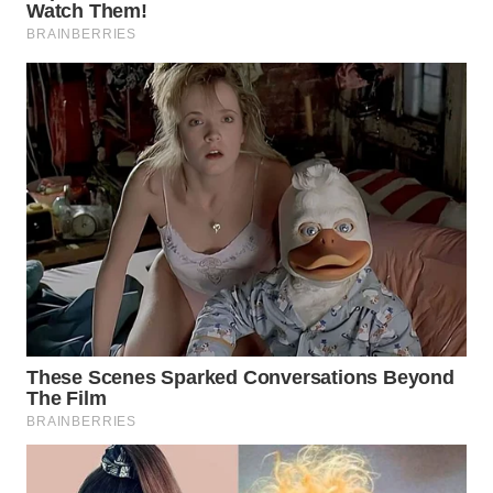
WN
TAPANULI
SELATAN
WN
TANJUNG
LESUNG
WN
KARO
WN
SIMALUNGUN
WN
LABUHANBATU
WN