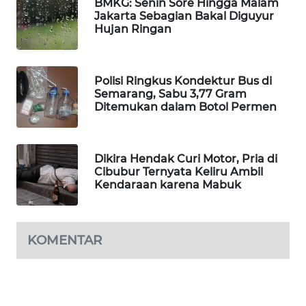
BMKG: Senin Sore Hingga Malam
Jakarta Sebagian Bakal Diguyur
SIBARAGAS
Hujan Ringan
NEWS
METRO
Polisi Ringkus Kondektur Bus di
SIANTAR
Semarang, Sabu 3,77 Gram
NEWS
Ditemukan dalam Botol Permen
METRO
MEDAN
Dikira Hendak Curi Motor, Pria di
NEWS
Cibubur Ternyata Keliru Ambil
Kendaraan karena Mabuk
METRO
JAKARTA
NEWS
KOMENTAR
KRT
NEWS