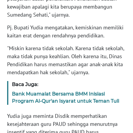
kewajiban apalagi kita berupaya membangun
Sumedang Sehati," ujarnya.
KARIR
Pj. Bupati Yudia mengatakan, kemiskinan memiliki
DISCLAIMER
kaitan erat dengan rendahnya pendidikan.
Wahana
"Miskin karena tidak sekolah. Karena tidak sekolah,
News
maka tidak punya keahlian. Oleh karena itu, Dinas
Regional
Pendidikan harus memastikan agar anak-anak kita
mendapatkan hak sekolah," ujarnya.
WN
SUMUT
Baca Juga:
Bank Muamalat Bersama BMM Inisiasi
WN
JAKARTA
Program Al-Qur'an Isyarat untuk Teman Tuli
Yudia juga meminta Disdik memperhatikan
WN
JABAR
kesejahteraan guru PAUD sehingga menurutnya
insentif yang diterima guru PAUD harus