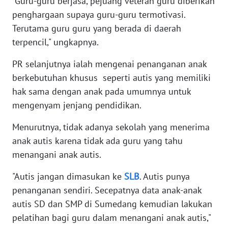
"Guru-guru berjasa, pejuang veteran guru diberikan
penghargaan supaya guru-guru termotivasi.
WN
Terutama guru guru yang berada di daerah
SERAMBI
terpencil," ungkapnya.
WN
PR selanjutnya ialah mengenai penanganan anak
JAMBI
berkebutuhan khusus seperti autis yang memiliki
hak sama dengan anak pada umumnya untuk
WN
SULTRA
mengenyam jenjang pendidikan.
Menurutnya, tidak adanya sekolah yang menerima
WN
anak autis karena tidak ada guru yang tahu
NTB
menangani anak autis.
WN
"Autis jangan dimasukan ke
SLB
. Autis punya
SULTENG
penanganan sendiri. Secepatnya data anak-anak
autis SD dan SMP di Sumedang kemudian lakukan
WN
SULBAR
pelatihan bagi guru dalam menangani anak autis,"