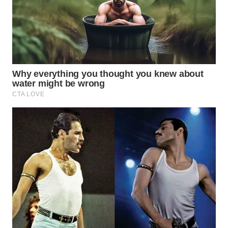
WN
BOGOR
WN
DEPOK
WN
TAPANULI
UTARA
WN
SAMOSIR
WN
PADANG
LAWAS