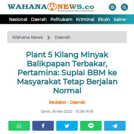
Nasional
Daerah
Polhukam
Kriminal
Ekuin
Sains-Te
WAHANA
Tutup
TV
Wahana News
Daerah
NASIONAL
Plant 5 Kilang Minyak
Balikpapan Terbakar,
DAERAH
Pertamina: Suplai BBM ke
Masyarakat Tetap Berjalan
POLHUKAM
Normal
Redaksi - Daerah
KRIMINAL
Senin, 16 Mei 2022 - 15:58 WIB
EKUIN