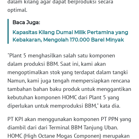
dalam kilang agar dapat berproduksi secara
WN
optimal.
BANTEN
Baca Juga:
WN
Kapasitas Kilang Dumai Milik Pertamina yang
NTT
Kebakaran, Mengolah 170.000 Barel Minyak
WN
"Plant 5 menghasilkan salah satu komponen
KEPRI
dalam produksi BBM. Saat ini, kami akan
mengoptimalkan stok yang terdapat dalam tangki
WN
Namun, kami juga tengah mempersiapkan rencana
PAPUA
tambahan bahan baku produk untuk menggantikan
kebutuhan komponen HOMC dari Plant 5 yang
WN
PAPUA
diperlukan untuk memproduksi BBM," kata dia.
BARAT
PT KPI akan menggunakan komponen PT PPN yang
WN
diambil dari dari Terminal BBM Tanjung Uban.
RIAU
HOMC (High Octane Mogas Componen) merupakan