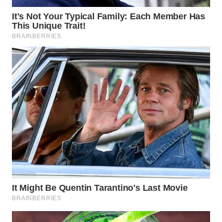
WN
NATUNA
WN
BINTAN
WN
MANDALIKA
WN
LIKUPANG
WN
LABUANBAJO
WN
BORNEO