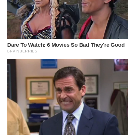
WAHANA
LISTRIK
WAHANA
TRAVEL
WAHANA
TV
WAHANANEWS
ID
WAHANANEWS
CO ID
WAHANANEWS
NET