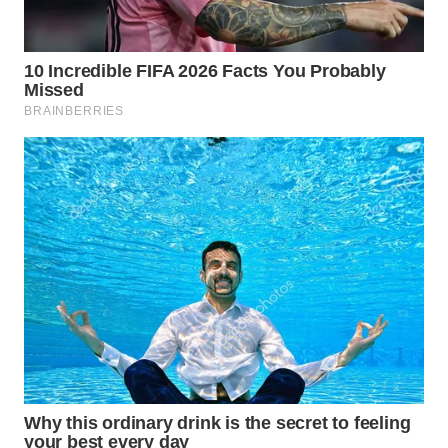
WN
BOGOR
WN
DEPOK
WN
TAPANULI
UTARA
WN
SAMOSIR
WN
PADANG
LAWAS