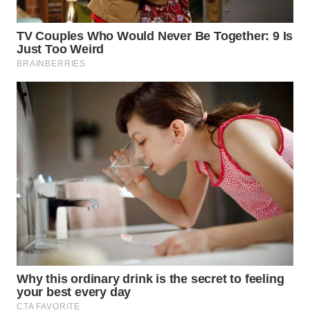
WN
MALUKU
WN
MALUT
WN
DAIRI
WN
DANAU
TOBA
WN
NIAS
WN
LANGKAT