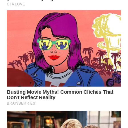
WN
SUMEDANG
WN
CIANJUR
WN
KEPULAUAN
SERIBU
WN
TANGERANG
WN
BINJAI
WN
CIREBON