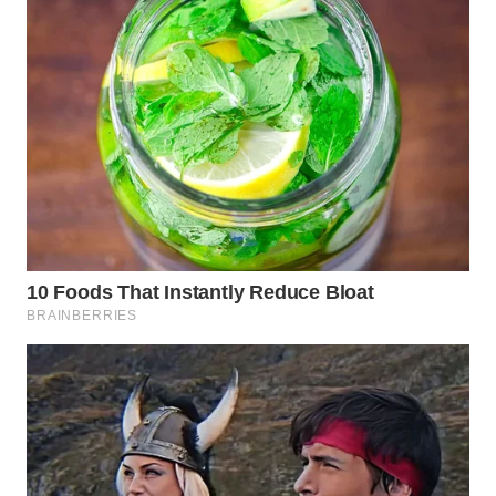
Wahana
Media
Group
WAHANA
NEWS
WAHANA
TANI
WAHANA
ADVOKAT
WAHANA
INFRASTRUKTUR
WAHANA
KONSUMEN