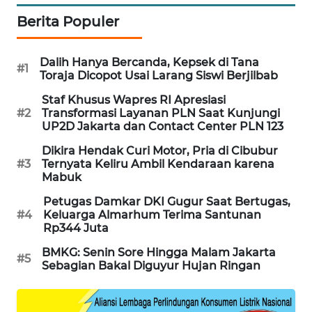
SIBARAGAS
Berita Populer
NEWS
Dalih Hanya Bercanda, Kepsek di Tana
#1
METRO
Toraja Dicopot Usai Larang Siswi Berjilbab
SIANTAR
Staf Khusus Wapres RI Apresiasi
NEWS
#2
Transformasi Layanan PLN Saat Kunjungi
UP2D Jakarta dan Contact Center PLN 123
METRO
Dikira Hendak Curi Motor, Pria di Cibubur
MEDAN
#3
Ternyata Keliru Ambil Kendaraan karena
NEWS
Mabuk
Petugas Damkar DKI Gugur Saat Bertugas,
METRO
#4
Keluarga Almarhum Terima Santunan
JAKARTA
Rp344 Juta
NEWS
BMKG: Senin Sore Hingga Malam Jakarta
#5
Sebagian Bakal Diguyur Hujan Ringan
KRT
NEWS