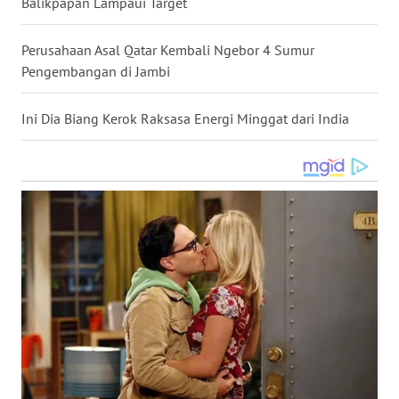
Balikpapan Lampaui Target
WN
KALTARA
Perusahaan Asal Qatar Kembali Ngebor 4 Sumur
Pengembangan di Jambi
WN
KALSEL
Ini Dia Biang Kerok Raksasa Energi Minggat dari India
WN
KALTIM
WN
SULSEL
WN
GORONTALO
WN
SULUT