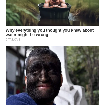
WN
PRIANGAN
TIMUR
WN
SEMARANG
WN
SOLO
WN
BOROBUDUR
WN
MADURA
WN
SURABAYA