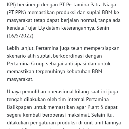
KPI) bersinergi dengan PT Pertamina Patra Niaga
(PT PPN) memastikan produksi dan suplai BBM ke
KARIR
masyarakat tetap dapat berjalan normal, tanpa ada
kendala," ujar Ely dalam keterangannya, Senin
DISCLAIMER
(16/5/2022).
Wahana
Lebih lanjut, Pertamina juga telah mempersiapkan
News
Regional
skenario alih suplai, berkoordinasi dengan
Pertamina Group sebagai antisipasi dan untuk
WN
memastikan terpenuhinya kebutuhan BBM
SUMUT
masyarakat.
Upaya pemulihan operasional kilang saat ini juga
WN
JAKARTA
tengah dilakukan oleh tim internal Pertamina
Balikpapan untuk memastikan agar Plant 5 dapat
WN
segera kembali beroperasi maksimal. Selain itu,
JABAR
dilakukan pengaturan produksi di unit-unit lainnya