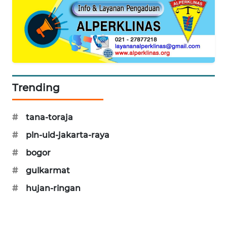
KARING
NEWS
JURNAL
MARITIM
HUMBANG
Trending
NEWS
#
tana-toraja
GARONGGANG
NEWS
#
pln-uid-jakarta-raya
#
bogor
FISUELRI
ID
#
gulkarmat
#
hujan-ringan
ENERGI
NEWS