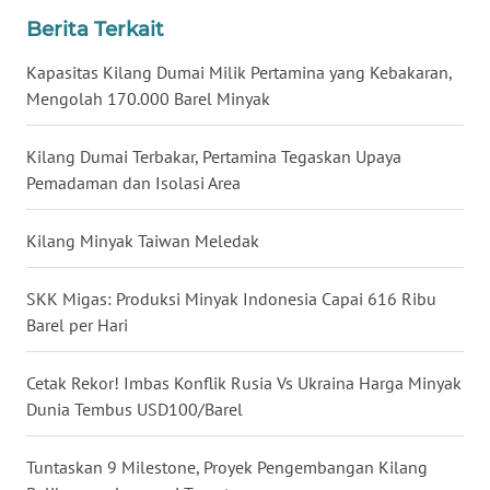
Berita Terkait
WN
NUSANTARA
Kapasitas Kilang Dumai Milik Pertamina yang Kebakaran,
Mengolah 170.000 Barel Minyak
WN
JOGJA
Kilang Dumai Terbakar, Pertamina Tegaskan Upaya
Pemadaman dan Isolasi Area
WN
JATIM
Kilang Minyak Taiwan Meledak
WN
BALI
SKK Migas: Produksi Minyak Indonesia Capai 616 Ribu
Barel per Hari
WN
KALBAR
Cetak Rekor! Imbas Konflik Rusia Vs Ukraina Harga Minyak
Dunia Tembus USD100/Barel
WN
KALTENG
Tuntaskan 9 Milestone, Proyek Pengembangan Kilang