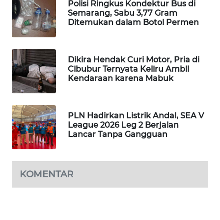
Polisi Ringkus Kondektur Bus di
PORTAL
Semarang, Sabu 3,77 Gram
KONSUMEN
Ditemukan dalam Botol Permen
FORWAMKI
Dikira Hendak Curi Motor, Pria di
Cibubur Ternyata Keliru Ambil
ALPERKLINAS
Kendaraan karena Mabuk
FORJASIDA
PLN Hadirkan Listrik Andal, SEA V
TAMBANG
League 2026 Leg 2 Berjalan
Lancar Tanpa Gangguan
NEWS
SITUNGIR
NEWS
KOMENTAR
SIDIKALANG
NEWS