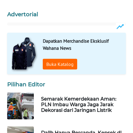
WAHANA
DESA
Advertorial
WISATA
LAPAK
Dapatkan Merchandise Eksklusif
WAHANA
Wahana News
Wahana
Network
Buka Katalog
KONSUMEN
LISTRIK
Pilihan Editor
Semarak Kemerdekaan Aman:
MASYARAKAT
PLN Imbau Warga Jaga Jarak
KELISTRIKAN
Dekorasi dari Jaringan Listrik
WALINKI
ID
Dalih Hanya Bercanda, Kepsek di