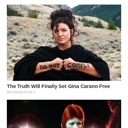
WN
TAPANULI
SELATAN
WN
TANJUNG
LESUNG
WN
KARO
WN
SIMALUNGUN
WN
LABUHANBATU
WN