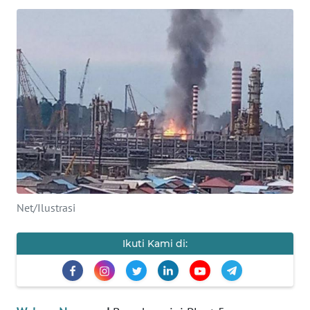
SAINS-TEKNO
KESEHATAN
INTERNASIONAL
SERBA-SERBI
PENDIDIKAN
OLAHRAGA
Net/Ilustrasi
OPINI
Ikuti Kami di:
EDITORIAL