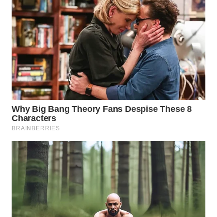
WN
INDRAMAYU
WN
KUNINGAN
WN
MAJALENGKA
WN
SUBANG
WN
SUKABUMI
WN
PURWAKARTA