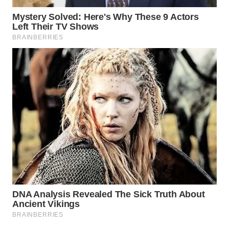
WAHANA
SPORT
WAHANA
UMKM
WAHANA
SELEB
WAHANA
PERSONA
WAHANA
OTOMOTIF
WAHANA
HEALTH