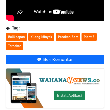
WN
BABEL
WN
Tag:
SUMBAR
Balikpapan
Kilang Minyak
Pasokan Bbm
Plant 5
WN
Terbakar
SUMSEL
Beri Komentar
WN
BENGKULU
WN
LAMPUNG
Install Aplikasi
WN
JATENG