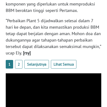
komponen yang diperlukan untuk memproduksi
WN
BBM beroktan tinggi seperti Pertamax.
SERAMBI
“Perbaikan Plant 5 dijadwalkan selesai dalam 7
WN
hari ke depan, dan kita memastikan produksi BBM
JAMBI
tetap dapat berjalan dengan aman. Mohon doa dan
dukungannya agar tahapan-tahapan perbaikan
WN
tersebut dapat dilaksanakan semaksimal mungkin,”
SULTRA
ucap Ely.
[rsy]
WN
1
2
Selanjutnya
Lihat Semua
NTB
WN
SULTENG
WN
SULBAR