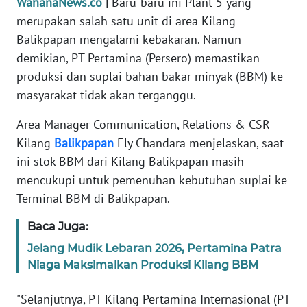
WahanaNews.co
|
Baru-baru ini Plant 5 yang
Informasi
merupakan salah satu unit di area Kilang
INDEKS
Balikpapan mengalami kebakaran. Namun
BERITA
demikian, PT Pertamina (Persero) memastikan
produksi dan suplai bahan bakar minyak (BBM) ke
KONTAK
masyarakat tidak akan terganggu.
KAMI
Area Manager Communication, Relations & CSR
INFO
Kilang
Balikpapan
Ely Chandara menjelaskan, saat
IKLAN
ini stok BBM dari Kilang Balikpapan masih
mencukupi untuk pemenuhan kebutuhan suplai ke
TENTANG
Terminal BBM di Balikpapan.
KAMI
Baca Juga:
PEDOMAN
Jelang Mudik Lebaran 2026, Pertamina Patra
MEDIA
Niaga Maksimalkan Produksi Kilang BBM
SIBER
"Selanjutnya, PT Kilang Pertamina Internasional (PT
REDAKSI