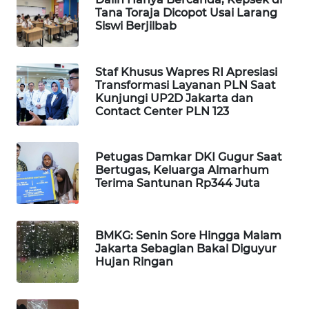
Tana Toraja Dicopot Usai Larang
MAWAKA
Siswi Berjilbab
ID
Staf Khusus Wapres RI Apresiasi
MARTABAT
Transformasi Layanan PLN Saat
NET
Kunjungi UP2D Jakarta dan
Contact Center PLN 123
PLN
WATCH
Petugas Damkar DKI Gugur Saat
Bertugas, Keluarga Almarhum
MKLI
Terima Santunan Rp344 Juta
LPKKI
BMKG: Senin Sore Hingga Malam
Jakarta Sebagian Bakal Diguyur
LKKI
Hujan Ringan
KOPEKLIN