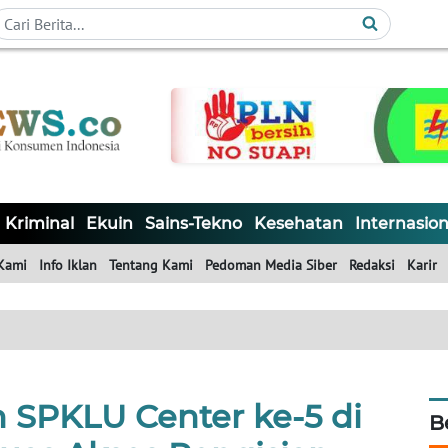
Kriminal
Ekuin
Sains-Tekno
Kesehatan
Internasion
Kami
Info Iklan
Tentang Kami
Pedoman Media Siber
Redaksi
Karir
 SPKLU Center ke-5 di
B