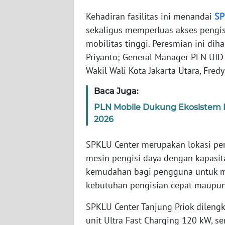
Kehadiran fasilitas ini menandai
SP
WN
sekaligus memperluas akses pengisi
NTT
mobilitas tinggi. Peresmian ini diha
Priyanto; General Manager PLN UID 
WN
Wakil Wali Kota Jakarta Utara, Fred
KEPRI
Baca Juga:
WN
PLN Mobile Dukung Ekosistem K
PAPUA
2026
WN
SPKLU Center merupakan lokasi pen
PAPUA
mesin pengisi daya dengan kapasit
BARAT
kemudahan bagi pengguna untuk mem
kebutuhan pengisian cepat maupun 
WN
RIAU
SPKLU Center Tanjung Priok dilengk
unit Ultra Fast Charging 120 kW, s
WN