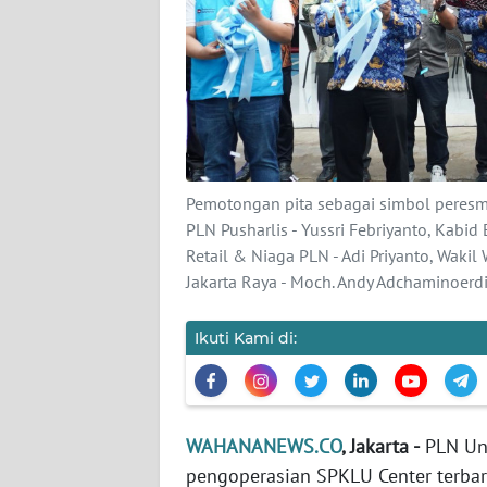
KARIR
DISCLAIMER
Wahana
News
Regional
Pemotongan pita sebagai simbol peresmi
WN
PLN Pusharlis - Yussri Febriyanto, Kabid 
SUMUT
Retail & Niaga PLN - Adi Priyanto, Wakil
Jakarta Raya - Moch. Andy Adchaminoer
WN
JAKARTA
Ikuti Kami di:
WN
JABAR
WAHANANEWS.CO
, Jakarta -
PLN Uni
WN
pengoperasian SPKLU Center terbaru
BANTEN