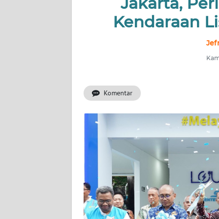
Jakarta, Per
INDEKS
BERITA
Kendaraan Lis
KONTAK
Jef
KAMI
Kami
INFO
IKLAN
Komentar
TENTANG
KAMI
PEDOMAN
MEDIA
SIBER
REDAKSI