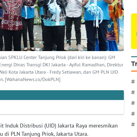
an SPKLU Center Tanjung Priok (dari kiri ke kanan): GM
T
Energi Dinas Transgi DKI Jakarta - Ayiful Ramadhan, Direktur
 Wali Kota Jakarta Utara - Fredy Setiawan, dan GM PLN UID
din. [WahanaNews.co/DokPLN]
#
#
#
#
#
t Induk Distribusi (UID) Jakarta Raya meresmikan
 di PLN Tanjung Priok, Jakarta Utara.