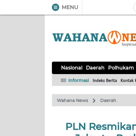
MENU
WAHANA
Tutup
TV
NASIONAL
DAERAH
POLHUKAM
KRIMINAL
EKUIN
SAINS-
KESEHATAN
INTERNASIONAL
Nasional
Daerah
Polhukam
TEKNO
Informasi
Indeks Berita
Kontak 
SERBA-
PENDIDIKAN
OLAHRAGA
OPINI
SERBI
Wahana News
Daerah
EDITORIAL
PLN Resmikan
Informasi