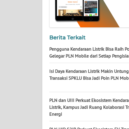
KALTARA
WN
KALSEL
Berita Terkait
WN
KALTIM
Pengguna Kendaraan Listrik Bisa Raih P
Gelegar PLN Mobile dari Setiap Pengisi
WN
SULSEL
Isi Daya Kendaraan Listrik Makin Untung
Transaksi SPKLU Bisa Jadi Poin PLN Mob
WN
GORONTALO
PLN dan UIII Perkuat Ekosistem Kendar
WN
Listrik, Kampus Jadi Ruang Kolaborasi Tr
SULUT
Energi
WN
MALUKU