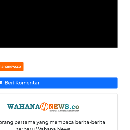
hananewsco
Beri Komentar
 orang pertama yang membaca berita-berita
terbaru Wahana News