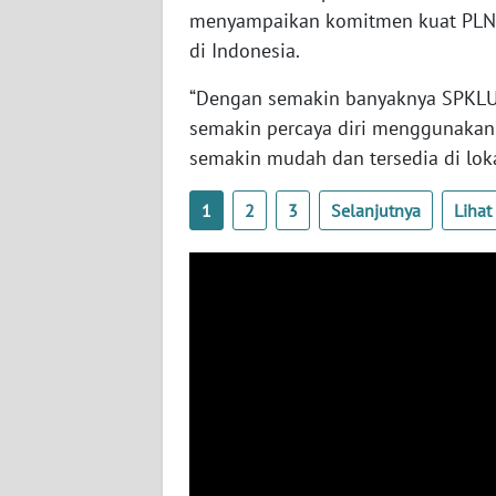
BABEL
menyampaikan komitmen kuat PLN 
di Indonesia.
WN
SUMBAR
“Dengan semakin banyaknya SPKLU 
semakin percaya diri menggunakan k
WN
semakin mudah dan tersedia di lokasi
SUMSEL
1
2
3
Selanjutnya
Liha
WN
BENGKULU
WN
LAMPUNG
WN
JATENG
WN