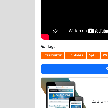
NUSANTARA
WN
JOGJA
WN
JATIM
Tag:
WN
BALI
Infrastruktur
Pln Mobile
Spklu
Wa
WN
KALBAR
WN
KALTENG
Jadilah
WN