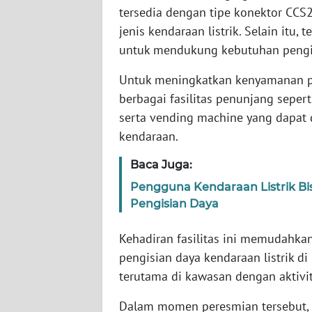
SERAMBI
tersedia dengan tipe konektor CCS
jenis kendaraan listrik. Selain itu,
WN
untuk mendukung kebutuhan pengisi
JAMBI
Untuk meningkatkan kenyamanan pe
berbagai fasilitas penunjang seperti
WN
SULTRA
serta vending machine yang dapat
kendaraan.
WN
Baca Juga:
NTB
Pengguna Kendaraan Listrik Bis
WN
Pengisian Daya
SULTENG
Kehadiran fasilitas ini memudahka
WN
pengisian daya kendaraan listrik di
SULBAR
terutama di kawasan dengan aktivita
Dalam momen peresmian tersebut, Di
WN