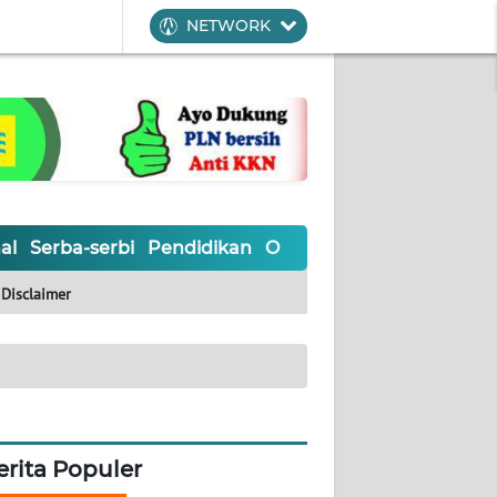
NETWORK
al
Serba-serbi
Pendidikan
Olahraga
Opini
Editoria
Disclaimer
erita Populer