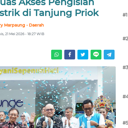
luas Akses Pengisian
trik di Tanjung Priok
#1
ry Marpaung - Daerah
s, 21 Mei 2026 - 18:27 WIB
#
#
#
#