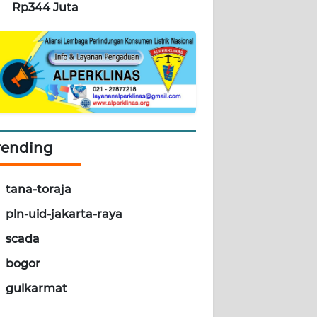
Rp344 Juta
rending
tana-toraja
pln-uid-jakarta-raya
scada
bogor
gulkarmat