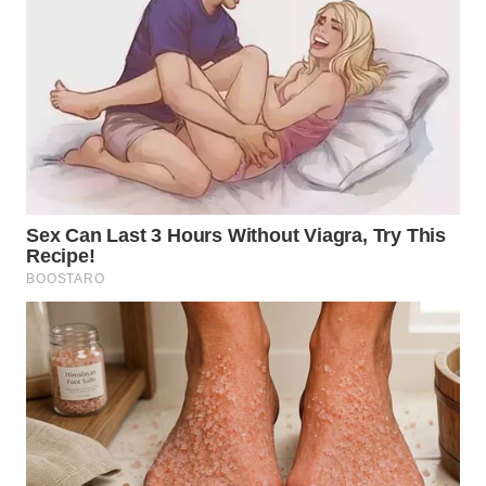
WN
MALUKU
WN
MALUT
WN
DAIRI
WN
DANAU
TOBA
WN
NIAS
WN
LANGKAT