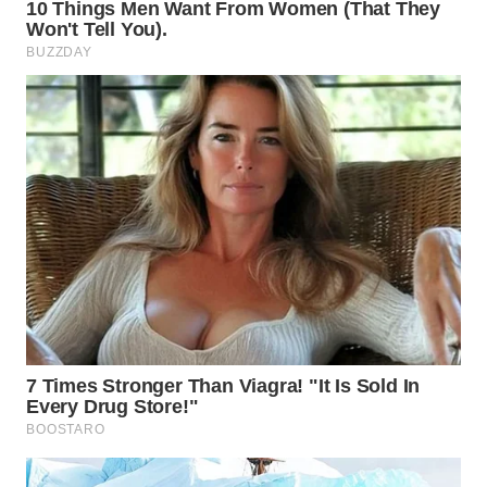
WN
BOGOR
WN
DEPOK
WN
TAPANULI
UTARA
WN
SAMOSIR
WN
PADANG
LAWAS