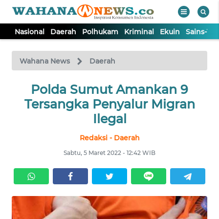
Nasional
Daerah
Polhukam
Kriminal
Ekuin
Sains-Te
WAHANA
Tutup
TV
Wahana News
Daerah
NASIONAL
Polda Sumut Amankan 9
Tersangka Penyalur Migran
DAERAH
Ilegal
Redaksi - Daerah
POLHUKAM
Sabtu, 5 Maret 2022 - 12:42 WIB
KRIMINAL
EKUIN