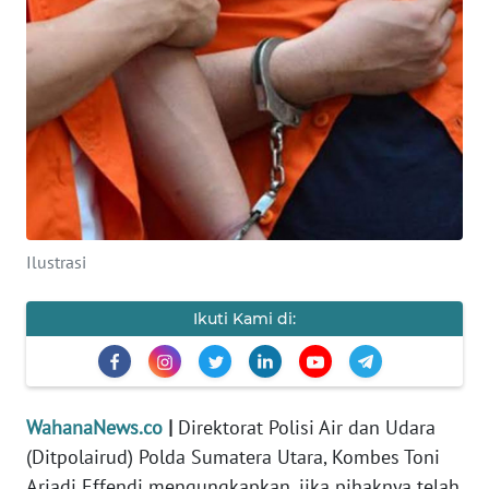
SAINS-TEKNO
KESEHATAN
INTERNASIONAL
SERBA-SERBI
PENDIDIKAN
Ilustrasi
OLAHRAGA
Ikuti Kami di:
OPINI
WahanaNews.co
|
Direktorat Polisi Air dan Udara
EDITORIAL
(Ditpolairud) Polda Sumatera Utara, Kombes Toni
Ariadi Effendi mengungkapkan, jika pihaknya telah