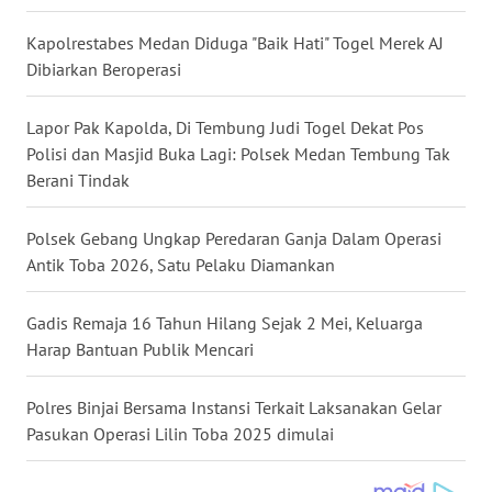
WN
Kapolrestabes Medan Diduga "Baik Hati" Togel Merek AJ
NUSANTARA
Dibiarkan Beroperasi
WN
Lapor Pak Kapolda, Di Tembung Judi Togel Dekat Pos
JOGJA
Polisi dan Masjid Buka Lagi: Polsek Medan Tembung Tak
Berani Tindak
WN
JATIM
Polsek Gebang Ungkap Peredaran Ganja Dalam Operasi
Antik Toba 2026, Satu Pelaku Diamankan
WN
BALI
Gadis Remaja 16 Tahun Hilang Sejak 2 Mei, Keluarga
Harap Bantuan Publik Mencari
WN
KALBAR
Polres Binjai Bersama Instansi Terkait Laksanakan Gelar
Pasukan Operasi Lilin Toba 2025 dimulai
WN
KALTENG