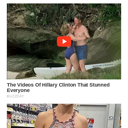
WN
NATUNA
WN
BINTAN
WN
MANDALIKA
WN
LIKUPANG
WN
LABUANBAJO
WN
BORNEO