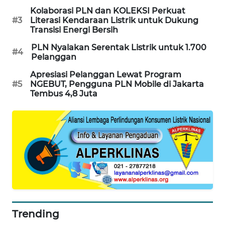
PORTAL
Kolaborasi PLN dan KOLEKSI Perkuat
#3
Literasi Kendaraan Listrik untuk Dukung
KONSUMEN
Transisi Energi Bersih
PLN Nyalakan Serentak Listrik untuk 1.700
FORWAMKI
#4
Pelanggan
ALPERKLINAS
Apresiasi Pelanggan Lewat Program
#5
NGEBUT, Pengguna PLN Mobile di Jakarta
Tembus 4,8 Juta
FORJASIDA
TAMBANG
NEWS
SITUNGIR
NEWS
SIDIKALANG
NEWS
Trending