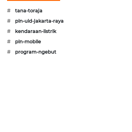
SIBARAGAS
#
tana-toraja
NEWS
#
pln-uid-jakarta-raya
METRO
#
kendaraan-listrik
SIANTAR
#
pln-mobile
NEWS
#
program-ngebut
METRO
MEDAN
NEWS
METRO
JAKARTA
NEWS
KRT
NEWS