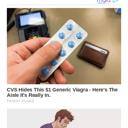
WN
KALTARA
WN
KALSEL
WN
KALTIM
WN
SULSEL
WN
GORONTALO
WN
SULUT