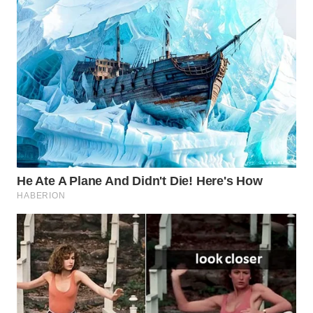
WN
SUMEDANG
WN
CIANJUR
WN
KEPULAUAN
SERIBU
WN
TANGERANG
WN
BINJAI
WN
CIREBON