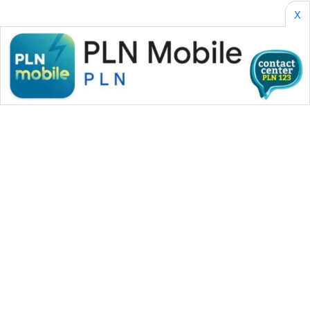
X
WAHANA MEDIA GROUP
|
|
|
WAHANA NEWS co
WAHANA TANI
WAHANA ADVOKAT
|
|
WAHANA INFRASTRUKTUR
WAHANA KONSUMEN