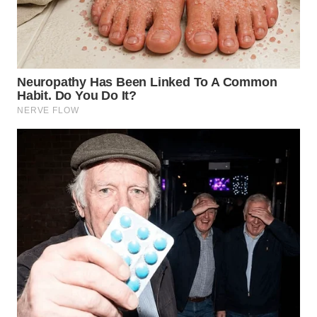
WN
TAPANULI
SELATAN
WN
TANJUNG
LESUNG
WN
KARO
WN
SIMALUNGUN
WN
LABUHANBATU
WN