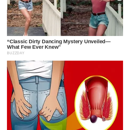
WN
INDRAMAYU
WN
KUNINGAN
WN
MAJALENGKA
WN
SUBANG
WN
SUKABUMI
WN
PURWAKARTA