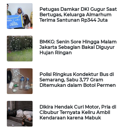
WAHANA
Petugas Damkar DKI Gugur Saat
DESA
Bertugas, Keluarga Almarhum
WISATA
Terima Santunan Rp344 Juta
LAPAK
WAHANA
BMKG: Senin Sore Hingga Malam
Jakarta Sebagian Bakal Diguyur
Hujan Ringan
Wahana
Network
KONSUMEN
Polisi Ringkus Kondektur Bus di
Semarang, Sabu 3,77 Gram
LISTRIK
Ditemukan dalam Botol Permen
MASYARAKAT
KELISTRIKAN
Dikira Hendak Curi Motor, Pria di
Cibubur Ternyata Keliru Ambil
WALINKI
Kendaraan karena Mabuk
ID