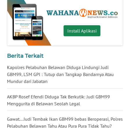
WN
BABEL
WN
Install Aplikasi
SUMBAR
WN
Berita Terkait
SUMSEL
Kapolres Pelabuhan Belawan Diduga Lindungi Judi
WN
GBM99, LSM GPI : Tutup dan Tangkap Bandarnya Atau
BENGKULU
Mundur dari Jabatan
WN
AKBP Rosef Efendi Diduga Tak Berkutik: Judi GBM99
LAMPUNG
Menggurita di Belawan Seolah Legal
WN
Gawat... Judi Tembak Ikan GBM99 bebas Beroperasi, Polres
JATENG
Pelabuhan Belawan Tahu Atau Pura Pura Tidak Tahu?