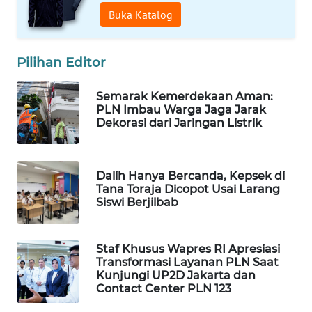
Buka Katalog
WAHANA
SPORT
Pilihan Editor
WAHANA
UMKM
Semarak Kemerdekaan Aman:
PLN Imbau Warga Jaga Jarak
WAHANA
Dekorasi dari Jaringan Listrik
SELEB
WAHANA
Dalih Hanya Bercanda, Kepsek di
PERSONA
Tana Toraja Dicopot Usai Larang
Siswi Berjilbab
WAHANA
OTOMOTIF
Staf Khusus Wapres RI Apresiasi
Transformasi Layanan PLN Saat
Kunjungi UP2D Jakarta dan
WAHANA
Contact Center PLN 123
HEALTH