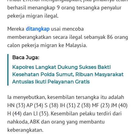
Informasi
berhasil menangkap 9 orang tersangka penyalur
pekerja migran ilegal.
INDEKS
BERITA
Mereka
ditangkap
usai mencoba
memberangkatkan secara ilegal sebanyak 86 orang
KONTAK
KAMI
calon pekerja migran ke Malaysia.
Baca Juga:
INFO
IKLAN
Kapolres Langkat Dukung Sukses Bakti
Kesehatan Polda Sumut, Ribuan Masyarakat
Antusias Ikuti Pelayanan Gratis
TENTANG
KAMI
Ia menyebutkan, kesembilan tersangka itu adalah
HN (33) AP (34) S (38) IH (31) Z (38) MF (23) JM (40)
PEDOMAN
MEDIA
H (44) dan LI (35). Kesembilan pelaku terdiri dari
SIBER
nahkoda, ABK dan orang yang membantu
keberangkatan.
REDAKSI