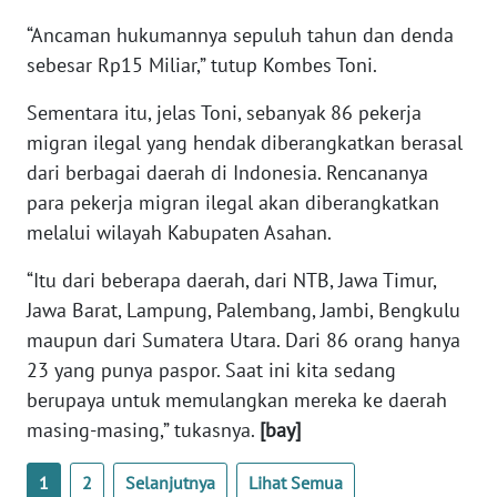
WN
“Ancaman hukumannya sepuluh tahun dan denda
BANTEN
sebesar Rp15 Miliar,” tutup Kombes Toni.
WN
Sementara itu, jelas Toni, sebanyak 86 pekerja
NTT
migran ilegal yang hendak diberangkatkan berasal
dari berbagai daerah di Indonesia. Rencananya
WN
para pekerja migran ilegal akan diberangkatkan
KEPRI
melalui wilayah Kabupaten Asahan.
WN
“Itu dari beberapa daerah, dari NTB, Jawa Timur,
PAPUA
Jawa Barat, Lampung, Palembang, Jambi, Bengkulu
maupun dari Sumatera Utara. Dari 86 orang hanya
WN
23 yang punya paspor. Saat ini kita sedang
PAPUA
BARAT
berupaya untuk memulangkan mereka ke daerah
masing-masing,” tukasnya.
[bay]
WN
RIAU
1
2
Selanjutnya
Lihat Semua