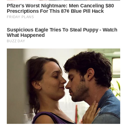
TAPANULI
TENGAH
WN DELI
SERDANG
WN
TEBING
TINGGI
WN
PAKPAK
WN
KARAWANG
WN
BEKASI