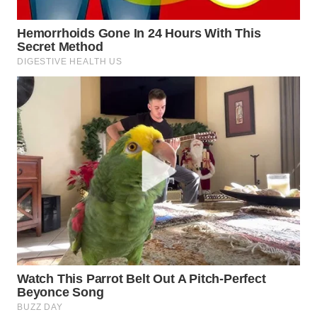
WN
PRIANGAN
TIMUR
WN
SEMARANG
WN
SOLO
WN
BOROBUDUR
WN
MADURA
WN
SURABAYA