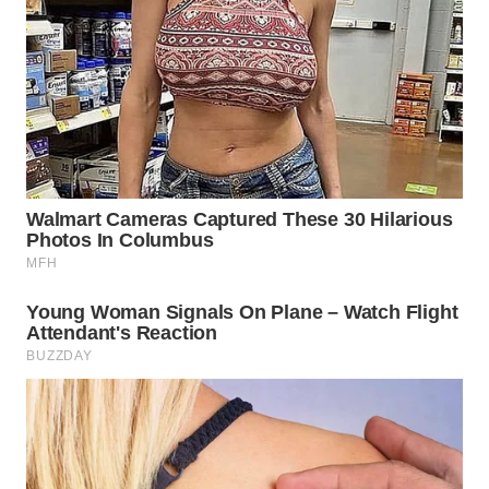
Wahana
Media
Group
WAHANA
NEWS
WAHANA
TANI
WAHANA
ADVOKAT
WAHANA
INFRASTRUKTUR
WAHANA
KONSUMEN