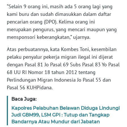
“Selain 9 orang ini, masih ada 5 orang lagi yang
KARIR
kami buru dan sudah dimasukkan dalam daftar
pencarian orang (DPO). Kelima orang ini
DISCLAIMER
merupakan pengurus, yang mencari maupun yang
mensponsori keberangkatan,” ujarnya.
Wahana
News
Atas perbuatannya, kata Kombes Toni, kesembilan
Regional
pelaku penyalur pekerja migran ilegal ini dijerat
dengan Pasal 81 Jo Pasal 69 Subs Pasal 83 Yo Pasal
WN
68 UU RI Nomor 18 tahun 2012 tentang
SUMUT
Perlindungan Migran Indonesia Jo Pasal 55 dan
Pasal 56 KUHPidana.
WN
JAKARTA
Baca Juga:
Kapolres Pelabuhan Belawan Diduga Lindungi
WN
Judi GBM99, LSM GPI : Tutup dan Tangkap
JABAR
Bandarnya Atau Mundur dari Jabatan