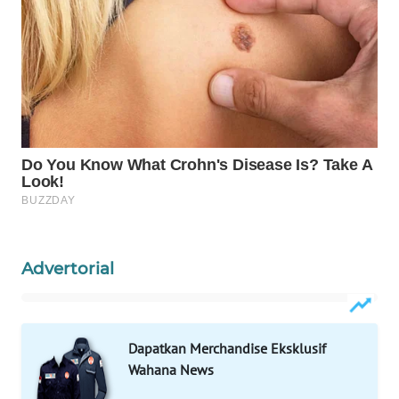
WAHANA
LISTRIK
WAHANA
TRAVEL
WAHANA
TV
WAHANANEWS
ID
Advertorial
WAHANANEWS
CO ID
Dapatkan Merchandise Eksklusif
WAHANANEWS
Wahana News
NET