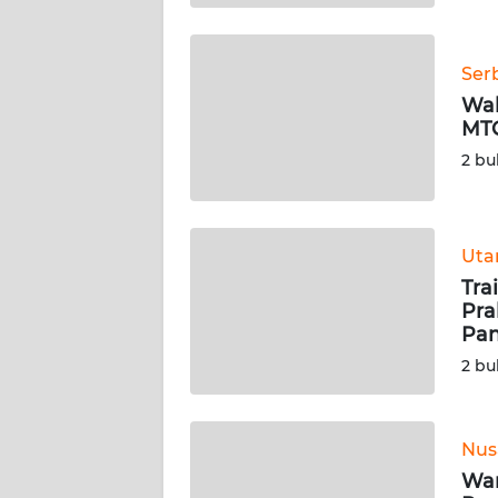
BABEL
WN
Ser
SUMBAR
Wab
MTQ
WN
2 bu
SUMSEL
WN
Ut
BENGKULU
Tra
Pra
WN
Pa
LAMPUNG
2 bu
WN
JATENG
Nus
Wam
WN