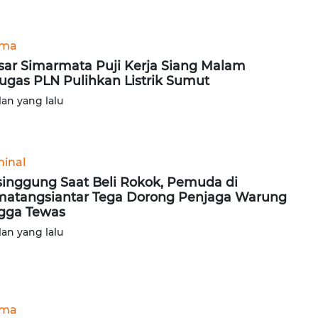
ama
sar Simarmata Puji Kerja Siang Malam
ugas PLN Pulihkan Listrik Sumut
lan yang lalu
minal
singgung Saat Beli Rokok, Pemuda di
atangsiantar Tega Dorong Penjaga Warung
gga Tewas
lan yang lalu
ama