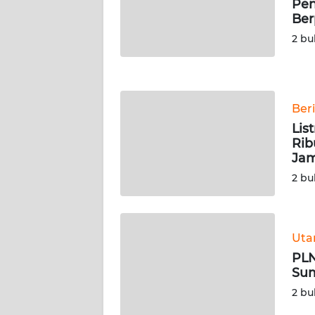
Pen
NUSANTARA
Ber
2 bu
WN
JOGJA
WN
Ber
JATIM
Lis
Rib
WN
Ja
BALI
2 bu
WN
KALBAR
Ut
WN
PLN
KALTENG
Sum
2 bu
WN