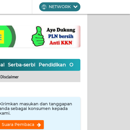
NETWORK
al
Serba-serbi
Pendidikan
Olahraga
Opini
Editoria
Disclaimer
Kirimkan masukan dan tanggapan
anda sebagai konsumen kepada
kami.
Suara Pembaca