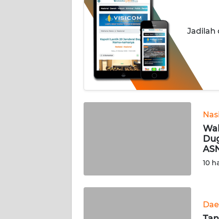
INDEKS
BERITA
Jadilah
KONTAK
KAMI
INFO
IKLAN
TENTANG
Nas
KAMI
Wak
Dug
ASN
PEDOMAN
MEDIA
10 h
SIBER
REDAKSI
Dae
Tan