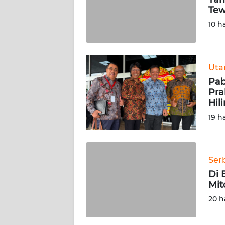
KARIR
Tew
10 h
DISCLAIMER
Wahana
News
Ut
Regional
Pab
Pra
WN
Hili
SUMUT
19 h
WN
JAKARTA
Ser
Di 
WN
Mit
JABAR
20 h
WN
BANTEN