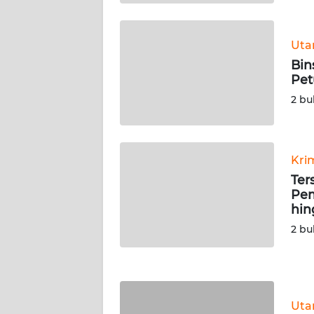
KALTARA
WN
Ut
KALSEL
Bin
Pet
WN
2 bu
KALTIM
WN
SULSEL
Kri
Ter
Pem
WN
hin
GORONTALO
2 bu
WN
SULUT
WN
Ut
MALUKU