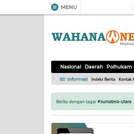
MENU
WAHANA
Tutup
TV
NASIONAL
DAERAH
POLHUKAM
KRIMINAL
EKUIN
SAINS-
KESEHATAN
INTERNASIONAL
Nasional
Daerah
Polhukam
TEKNO
Informasi
Indeks Berita
Kontak 
SERBA-
PENDIDIKAN
OLAHRAGA
OPINI
SERBI
Berita dengan tagar
#sumatera-utara
EDITORIAL
Informasi