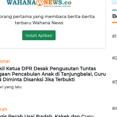
B
 orang pertama yang membaca berita-berita
terbaru Wahana News
Install Aplikasi
#1
#
ional
il Ketua DPR Desak Pengusutan Tuntas
aan Pencabulan Anak di Tanjungbalai, Guru
 Diminta Disanksi Jika Terbukti
#
ari yang lalu
#
rah
gis Pecah Usai Ibadah, Kakek dan Cucu