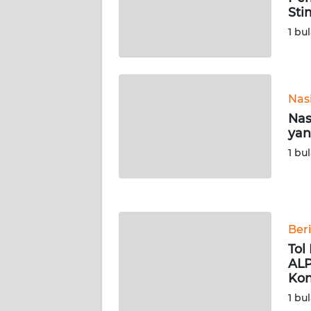
SERAMBI
Sti
1 bu
WN
JAMBI
WN
Nas
SULTRA
Nas
yan
WN
1 bu
NTB
WN
SULTENG
Ber
Tol
WN
ALP
SULBAR
Ko
1 bu
WN