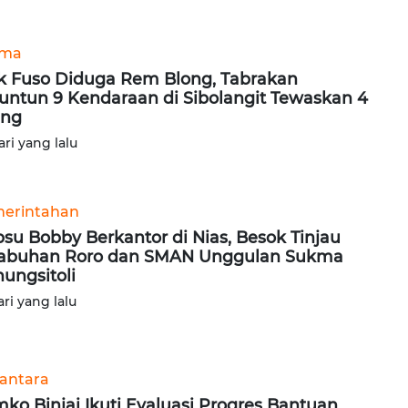
ama
k Fuso Diduga Rem Blong, Tabrakan
untun 9 Kendaraan di Sibolangit Tewaskan 4
ang
ari yang lalu
erintahan
su Bobby Berkantor di Nias, Besok Tinjau
abuhan Roro dan SMAN Unggulan Sukma
ungsitoli
ari yang lalu
antara
ko Binjai Ikuti Evaluasi Progres Bantuan