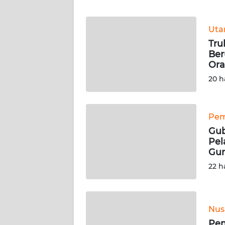
WN
Ut
NTT
Tru
Ber
WN
Or
KEPRI
20 h
WN
PAPUA
Pem
Gub
WN
Pel
PAPUA
Gun
BARAT
22 h
WN
RIAU
Nus
WN
Pem