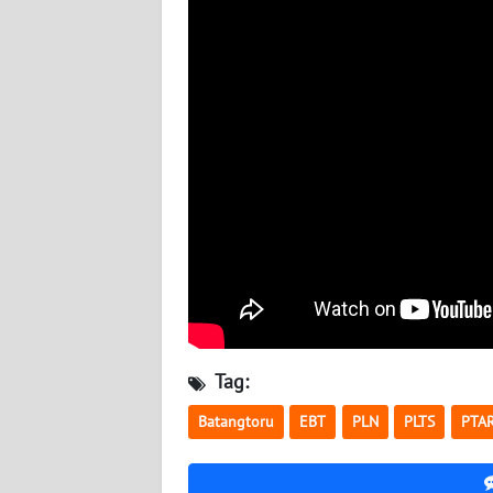
NUSANTARA
WN
JOGJA
WN
JATIM
WN
BALI
WN
KALBAR
Tag:
WN
KALTENG
Batangtoru
EBT
PLN
PLTS
PTA
WN