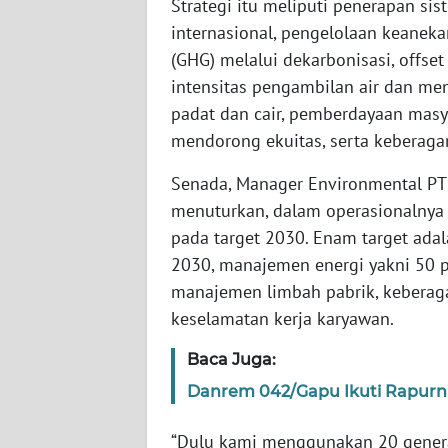
Strategi itu meliputi penerapan s
SERAMBI
internasional, pengelolaan keanek
(GHG) melalui dekarbonisasi, offse
WN
intensitas pengambilan air dan men
JAMBI
padat dan cair, pemberdayaan masy
mendorong ekuitas, serta keberaga
WN
SULTRA
Senada, Manager Environmental PT
menuturkan, dalam operasionalny
WN
pada target 2030. Enam target ad
NTB
2030, manajemen energi yakni 50 
WN
manajemen limbah pabrik, keberaga
SULTENG
keselamatan kerja karyawan.
Baca Juga:
WN
SULBAR
Danrem 042/Gapu Ikuti Rapurna
WN
“Dulu kami menggunakan 20 genera