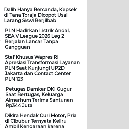
Dalih Hanya Bercanda, Kepsek
di Tana Toraja Dicopot Usai
Larang Siswi Berjilbab
PLN Hadirkan Listrik Andal,
SEA V League 2026 Leg 2
2
Berjalan Lancar Tanpa
Gangguan
Staf Khusus Wapres RI
Apresiasi Transformasi Layanan
3
PLN Saat Kunjungi UP2D
Jakarta dan Contact Center
PLN 123
Petugas Damkar DKI Gugur
Saat Bertugas, Keluarga
4
Almarhum Terima Santunan
Rp344 Juta
Dikira Hendak Curi Motor, Pria
di Cibubur Ternyata Keliru
5
Ambil Kendaraan karena