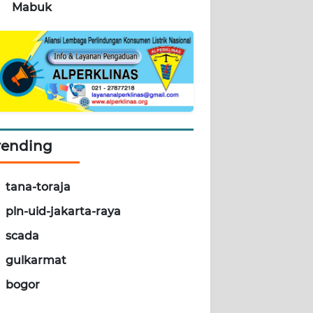
Mabuk
rending
tana-toraja
pln-uid-jakarta-raya
scada
gulkarmat
bogor