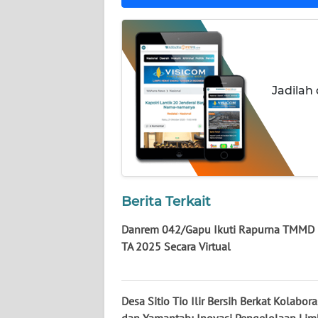
KALTARA
WN
KALSEL
Jadilah
WN
KALTIM
WN
SULSEL
WN
Berita Terkait
GORONTALO
Danrem 042/Gapu Ikuti Rapurna TMMD 
TA 2025 Secara Virtual
WN
SULUT
Desa Sitio Tio Ilir Bersih Berkat Kolabor
WN
MALUKU