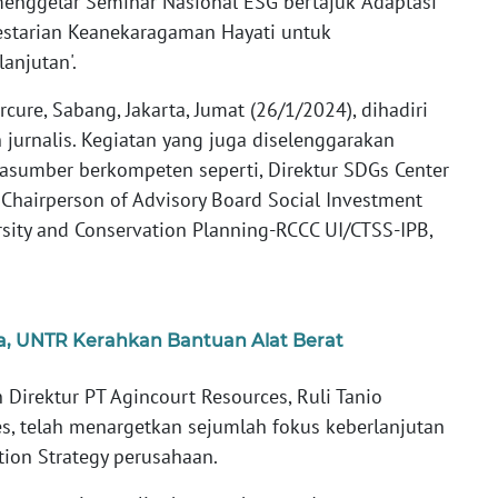
menggelar Seminar Nasional ESG bertajuk 'Adaptasi
estarian Keanekaragaman Hayati untuk
njutan'.
ure, Sabang, Jakarta, Jumat (26/1/2024), dihadiri
jurnalis. Kegiatan yang juga diselenggarakan
rasumber berkompeten seperti, Direktur SDGs Center
, Chairperson of Advisory Board Social Investment
ersity and Conservation Planning-RCCC UI/CTSS-IPB,
a, UNTR Kerahkan Bantuan Alat Berat
Direktur PT Agincourt Resources, Ruli Tanio
s, telah menargetkan sejumlah fokus keberlanjutan
tion Strategy perusahaan.