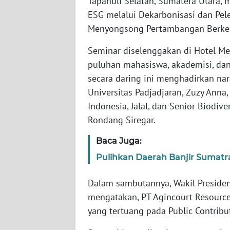
Tapanuli Selatan, Sumatera Utara, 
ESG melalui Dekarbonisasi dan Pel
WN
Menyongsong Pertambangan Berkela
NTT
Seminar diselenggakan di Hotel Merc
puluhan mahasiswa, akademisi, dan 
WN
KEPRI
secara daring ini menghadirkan na
Universitas Padjadjaran, Zuzy Anna
WN
Indonesia, Jalal, dan Senior Biodiv
PAPUA
Rondang Siregar.
WN
Baca Juga:
PAPUA
Pulihkan Daerah Banjir Sumatr
BARAT
Dalam sambutannya, Wakil Presiden 
WN
mengatakan, PT Agincourt Resource
RIAU
yang tertuang pada Public Contribu
WN