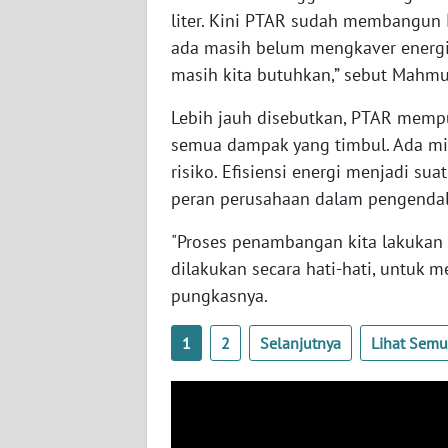
BABEL
liter. Kini PTAR sudah membangun
ada masih belum mengkaver energi
WN
masih kita butuhkan,” sebut Mahm
SUMBAR
Lebih jauh disebutkan, PTAR memp
WN
semua dampak yang timbul. Ada mit
SUMSEL
risiko. Efisiensi energi menjadi s
peran perusahaan dalam pengendali
WN
BENGKULU
"Proses penambangan kita lakukan
dilakukan secara hati-hati, untuk
WN
pungkasnya.
LAMPUNG
1
2
Selanjutnya
Lihat Sem
WN
JATENG
WN