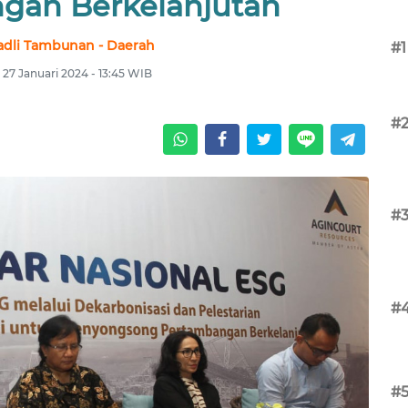
gan Berkelanjutan
adli Tambunan - Daerah
#1
 27 Januari 2024 - 13:45 WIB
#
#
#
#