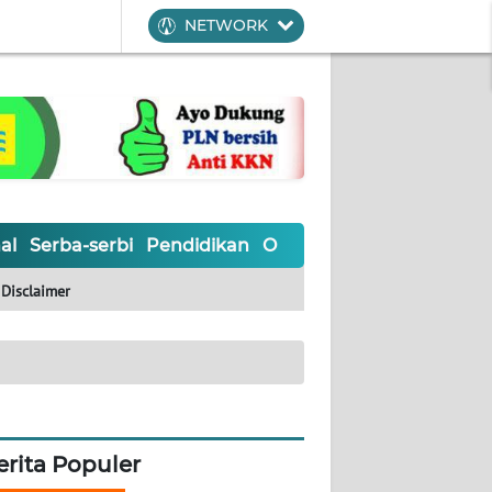
NETWORK
al
Serba-serbi
Pendidikan
Olahraga
Opini
Editoria
Disclaimer
erita Populer