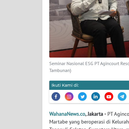
KARIR
DISCLAIMER
Wahana
News
Regional
WN
Seminar Nasional ESG PT Agincourt Reso
SUMUT
Tambunan)
WN
Ikuti Kami di:
JAKARTA
WN
JABAR
WahanaNews.co
, Jakarta -
PT Aginco
Martabe yang beroperasi di Kelura
WN
BANTEN