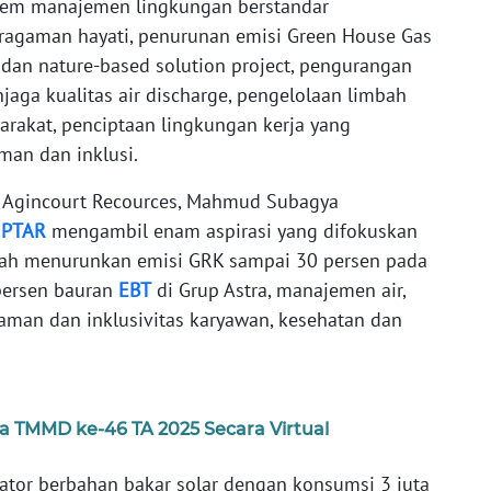
istem manajemen lingkungan berstandar
aragaman hayati, penurunan emisi Green House Gas
t dan nature-based solution project, pengurangan
jaga kualitas air discharge, pengelolaan limbah
arakat, penciptaan lingkungan kerja yang
man dan inklusi.
 Agincourt Recources, Mahmud Subagya
a
PTAR
mengambil enam aspirasi yang difokuskan
alah menurunkan emisi GRK sampai 30 persen pada
persen bauran
EBT
di Grup Astra, manajemen air,
man dan inklusivitas karyawan, kesehatan dan
 TMMD ke-46 TA 2025 Secara Virtual
tor berbahan bakar solar dengan konsumsi 3 juta