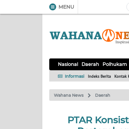
MENU
WAHANA
Tutup
TV
NASIONAL
DAERAH
POLHUKAM
KRIMINAL
EKUIN
SAINS-
KESEHATAN
INTERNASIONAL
Nasional
Daerah
Polhukam
TEKNO
Informasi
Indeks Berita
Kontak 
SERBA-
PENDIDIKAN
OLAHRAGA
OPINI
SERBI
Wahana News
Daerah
EDITORIAL
PTAR Konsist
Informasi