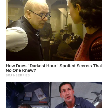
WN
PRIANGAN
TIMUR
WN
SEMARANG
WN
SOLO
WN
BOROBUDUR
WN
MADURA
WN
SURABAYA