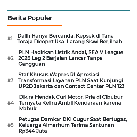
MAWAKA
ID
Berita Populer
MARTABAT
Dalih Hanya Bercanda, Kepsek di Tana
#1
NET
Toraja Dicopot Usai Larang Siswi Berjilbab
PLN Hadirkan Listrik Andal, SEA V League
PLN
#2
2026 Leg 2 Berjalan Lancar Tanpa
WATCH
Gangguan
Staf Khusus Wapres RI Apresiasi
MKLI
#3
Transformasi Layanan PLN Saat Kunjungi
UP2D Jakarta dan Contact Center PLN 123
LPKKI
Dikira Hendak Curi Motor, Pria di Cibubur
#4
Ternyata Keliru Ambil Kendaraan karena
Mabuk
LKKI
Petugas Damkar DKI Gugur Saat Bertugas,
#5
Keluarga Almarhum Terima Santunan
KOPEKLIN
Rp344 Juta