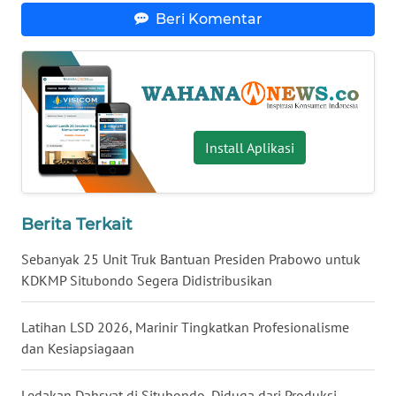
Beri Komentar
WN
SERAMBI
WN
JAMBI
Install Aplikasi
WN
SULTRA
Berita Terkait
WN
NTB
Sebanyak 25 Unit Truk Bantuan Presiden Prabowo untuk
KDKMP Situbondo Segera Didistribusikan
WN
SULTENG
Latihan LSD 2026, Marinir Tingkatkan Profesionalisme
dan Kesiapsiagaan
WN
SULBAR
Ledakan Dahsyat di Situbondo, Diduga dari Produksi