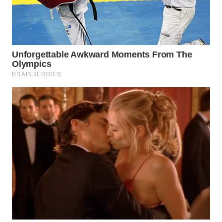
WN
MALUKU
WN
MALUT
WN
DAIRI
WN
DANAU
TOBA
WN
NIAS
WN
LANGKAT