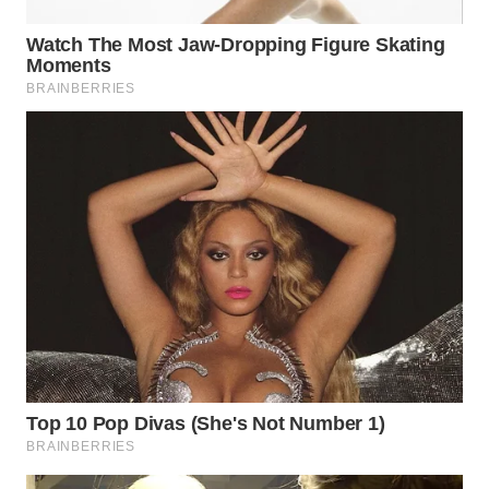
WN
INDRAMAYU
WN
KUNINGAN
WN
MAJALENGKA
WN
SUBANG
WN
SUKABUMI
WN
PURWAKARTA