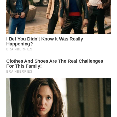
WN
BOGOR
WN
DEPOK
WN
TAPANULI
UTARA
WN
SAMOSIR
WN
PADANG
LAWAS