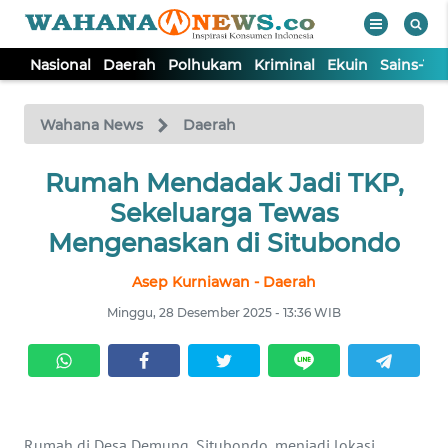
Nasional
Daerah
Polhukam
Kriminal
Ekuin
Sains-Te
WAHANA
Tutup
TV
Wahana News
Daerah
NASIONAL
Rumah Mendadak Jadi TKP,
Sekeluarga Tewas
DAERAH
Mengenaskan di Situbondo
Asep Kurniawan - Daerah
POLHUKAM
Minggu, 28 Desember 2025 - 13:36 WIB
KRIMINAL
EKUIN
Rumah di Desa Demung, Situbondo, menjadi lokasi