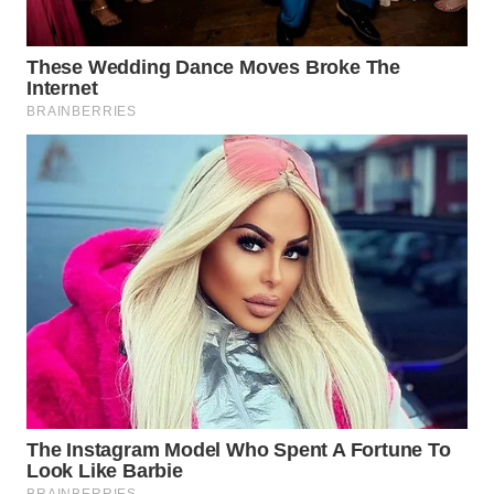
Wahana
Media
Group
WAHANA
NEWS
WAHANA
TANI
WAHANA
ADVOKAT
WAHANA
INFRASTRUKTUR
WAHANA
KONSUMEN