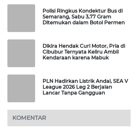
WAHANA
Polisi Ringkus Kondektur Bus di
DESA
Semarang, Sabu 3,77 Gram
WISATA
Ditemukan dalam Botol Permen
LAPAK
WAHANA
Dikira Hendak Curi Motor, Pria di
Cibubur Ternyata Keliru Ambil
Kendaraan karena Mabuk
Wahana
Network
KONSUMEN
PLN Hadirkan Listrik Andal, SEA V
LISTRIK
League 2026 Leg 2 Berjalan
Lancar Tanpa Gangguan
MASYARAKAT
KELISTRIKAN
KOMENTAR
WALINKI
ID