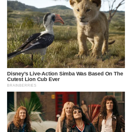
TAPANULI
TENGAH
WN DELI
SERDANG
WN
TEBING
TINGGI
WN
PAKPAK
WN
KARAWANG
WN
BEKASI