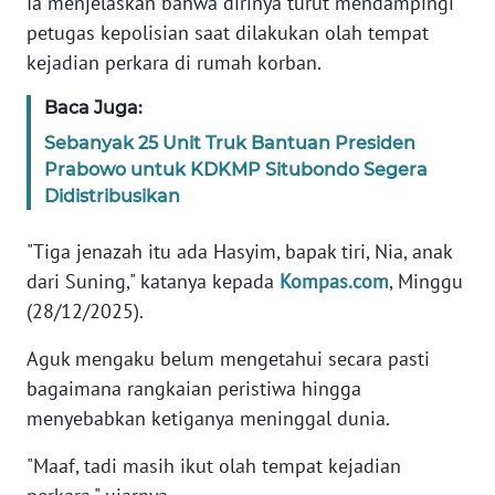
Ia menjelaskan bahwa dirinya turut mendampingi
petugas kepolisian saat dilakukan olah tempat
KARIR
kejadian perkara di rumah korban.
Baca Juga:
DISCLAIMER
Sebanyak 25 Unit Truk Bantuan Presiden
Wahana
Prabowo untuk KDKMP Situbondo Segera
News
Didistribusikan
Regional
"Tiga jenazah itu ada Hasyim, bapak tiri, Nia, anak
WN
dari Suning," katanya kepada
Kompas.com
, Minggu
SUMUT
(28/12/2025).
WN
Aguk mengaku belum mengetahui secara pasti
JAKARTA
bagaimana rangkaian peristiwa hingga
menyebabkan ketiganya meninggal dunia.
WN
JABAR
"Maaf, tadi masih ikut olah tempat kejadian