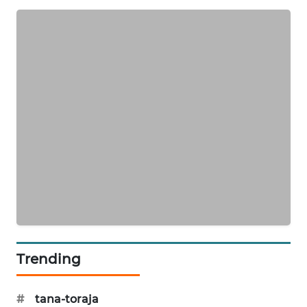
PORTAL
KONSUMEN
FORWAMKI
ALPERKLINAS
FORJASIDA
TAMBANG
NEWS
SITUNGIR
NEWS
Trending
SIDIKALANG
NEWS
#
tana-toraja