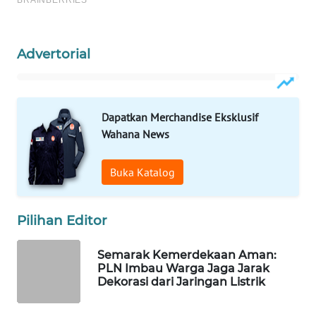
WAHANA
LISTRIK
Advertorial
WAHANA
TRAVEL
Dapatkan Merchandise Eksklusif
WAHANA
Wahana News
TV
Buka Katalog
WAHANANEWS
ID
Pilihan Editor
WAHANANEWS
CO ID
Semarak Kemerdekaan Aman:
PLN Imbau Warga Jaga Jarak
WAHANANEWS
Dekorasi dari Jaringan Listrik
NET