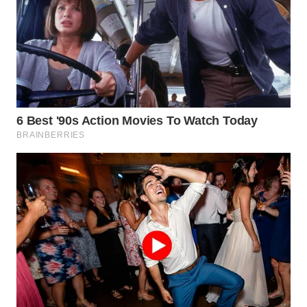
WN
NATUNA
WN
BINTAN
WN
MANDALIKA
WN
LIKUPANG
WN
LABUANBAJO
WN
BORNEO