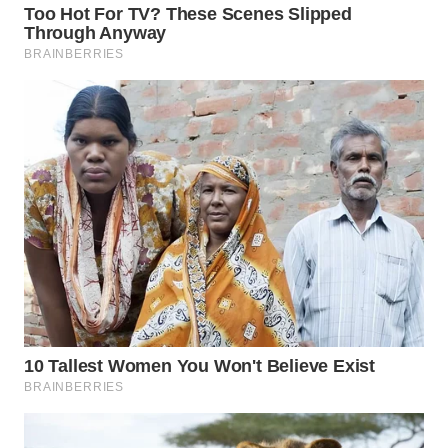
WN
TAPANULI
SELATAN
WN
TANJUNG
LESUNG
WN
KARO
WN
SIMALUNGUN
WN
LABUHANBATU
WN