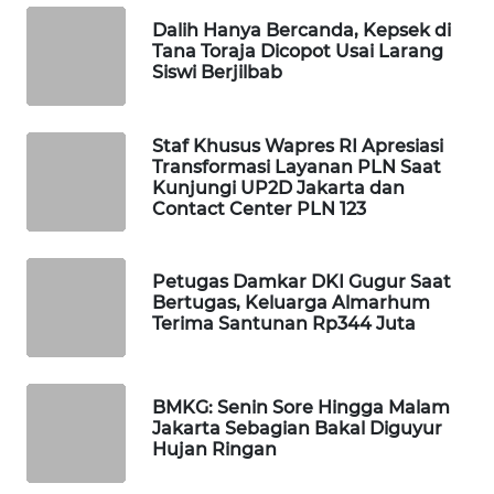
WAHANA
Dalih Hanya Bercanda, Kepsek di
SPORT
Tana Toraja Dicopot Usai Larang
Siswi Berjilbab
WAHANA
UMKM
Staf Khusus Wapres RI Apresiasi
Transformasi Layanan PLN Saat
Kunjungi UP2D Jakarta dan
WAHANA
Contact Center PLN 123
SELEB
WAHANA
Petugas Damkar DKI Gugur Saat
PERSONA
Bertugas, Keluarga Almarhum
Terima Santunan Rp344 Juta
WAHANA
OTOMOTIF
BMKG: Senin Sore Hingga Malam
Jakarta Sebagian Bakal Diguyur
WAHANA
Hujan Ringan
HEALTH