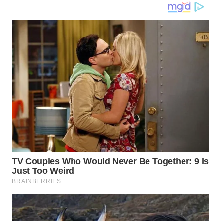
WN
NUSANTARA
WN
JOGJA
WN
JATIM
WN
BALI
WN
KALBAR
WN
KALTENG