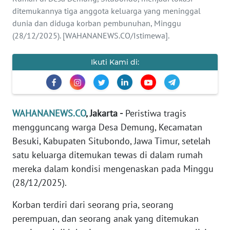
SAINS-TEKNO
ditemukannya tiga anggota keluarga yang meninggal
dunia dan diduga korban pembunuhan, Minggu
KESEHATAN
(28/12/2025). [WAHANANEWS.CO/Istimewa].
INTERNASIONAL
Ikuti Kami di:
SERBA-SERBI
WAHANANEWS.CO
, Jakarta -
Peristiwa tragis
PENDIDIKAN
mengguncang warga Desa Demung, Kecamatan
Besuki, Kabupaten Situbondo, Jawa Timur, setelah
OLAHRAGA
satu keluarga ditemukan tewas di dalam rumah
mereka dalam kondisi mengenaskan pada Minggu
OPINI
(28/12/2025).
Korban terdiri dari seorang pria, seorang
EDITORIAL
perempuan, dan seorang anak yang ditemukan