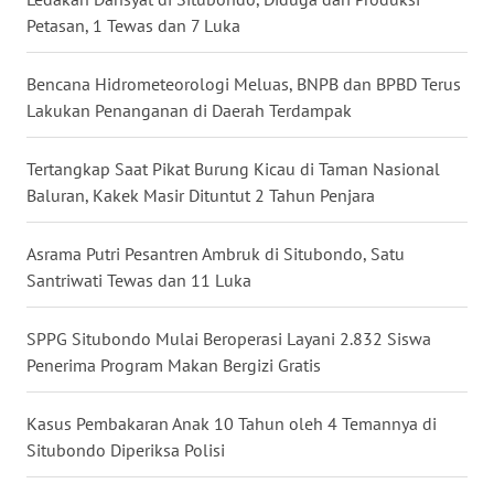
Petasan, 1 Tewas dan 7 Luka
WN
BABEL
Bencana Hidrometeorologi Meluas, BNPB dan BPBD Terus
Lakukan Penanganan di Daerah Terdampak
WN
SUMBAR
Tertangkap Saat Pikat Burung Kicau di Taman Nasional
Baluran, Kakek Masir Dituntut 2 Tahun Penjara
WN
SUMSEL
Asrama Putri Pesantren Ambruk di Situbondo, Satu
WN
Santriwati Tewas dan 11 Luka
BENGKULU
SPPG Situbondo Mulai Beroperasi Layani 2.832 Siswa
WN
Penerima Program Makan Bergizi Gratis
LAMPUNG
Kasus Pembakaran Anak 10 Tahun oleh 4 Temannya di
WN
Situbondo Diperiksa Polisi
JATENG