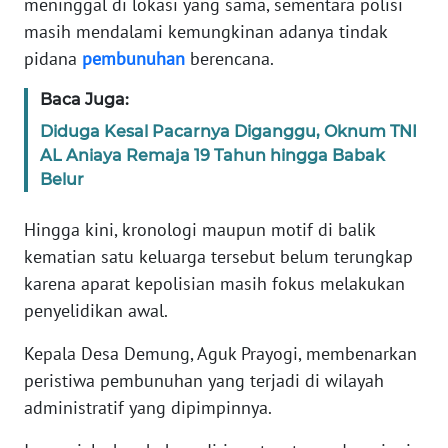
meninggal di lokasi yang sama, sementara polisi
Informasi
masih mendalami kemungkinan adanya tindak
INDEKS
pidana
pembunuhan
berencana.
BERITA
Baca Juga:
KONTAK
Diduga Kesal Pacarnya Diganggu, Oknum TNI
KAMI
AL Aniaya Remaja 19 Tahun hingga Babak
Belur
INFO
IKLAN
Hingga kini, kronologi maupun motif di balik
kematian satu keluarga tersebut belum terungkap
TENTANG
karena aparat kepolisian masih fokus melakukan
KAMI
penyelidikan awal.
PEDOMAN
Kepala Desa Demung, Aguk Prayogi, membenarkan
MEDIA
peristiwa pembunuhan yang terjadi di wilayah
SIBER
administratif yang dipimpinnya.
REDAKSI