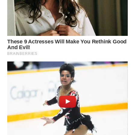
WN
SUMEDANG
WN
CIANJUR
WN
KEPULAUAN
SERIBU
WN
TANGERANG
WN
BINJAI
WN
CIREBON