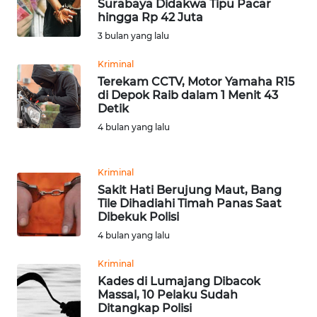
Surabaya Didakwa Tipu Pacar
WN
hingga Rp 42 Juta
BANTEN
3 bulan yang lalu
WN
Kriminal
NTT
Terekam CCTV, Motor Yamaha R15
di Depok Raib dalam 1 Menit 43
Detik
WN
4 bulan yang lalu
KEPRI
WN
Kriminal
PAPUA
Sakit Hati Berujung Maut, Bang
Tile Dihadiahi Timah Panas Saat
Dibekuk Polisi
WN
PAPUA
4 bulan yang lalu
BARAT
Kriminal
Kades di Lumajang Dibacok
WN
Massal, 10 Pelaku Sudah
RIAU
Ditangkap Polisi