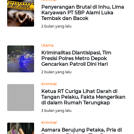
Penyerangan Brutal di Inhu, Lima
Karyawan PT SBP Alami Luka
KARIR
Tembak dan Bacok
2 bulan yang lalu
DISCLAIMER
Wahana
Utama
News
Kriminalitas Diantisipasi, Tim
Regional
Presisi Polres Metro Depok
Gencarkan Patroli Dini Hari
2 bulan yang lalu
WN
SUMUT
Kriminal
Ketua RT Curiga Lihat Darah di
WN
Tangan Pelaku, Fakta Mengerikan
JAKARTA
di dalam Rumah Terungkap
3 bulan yang lalu
WN
Kriminal
JABAR
Asmara Berujung Petaka, Pria di