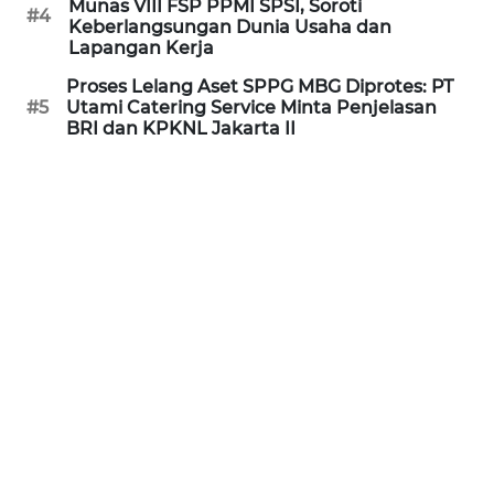
Munas VIII FSP PPMI SPSI, Soroti
#4
WN
Keberlangsungan Dunia Usaha dan
KALTARA
Lapangan Kerja
Proses Lelang Aset SPPG MBG Diprotes: PT
WN
#5
Utami Catering Service Minta Penjelasan
BRI dan KPKNL Jakarta II
KALSEL
WN
KALTIM
WN
SULSEL
WN
GORONTALO
WN
SULUT