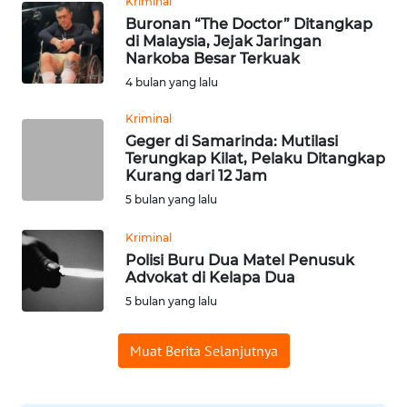
Kriminal
Buronan “The Doctor” Ditangkap
WN
di Malaysia, Jejak Jaringan
BABEL
Narkoba Besar Terkuak
4 bulan yang lalu
WN
SUMBAR
Kriminal
Geger di Samarinda: Mutilasi
Terungkap Kilat, Pelaku Ditangkap
WN
Kurang dari 12 Jam
SUMSEL
5 bulan yang lalu
WN
Kriminal
BENGKULU
Polisi Buru Dua Matel Penusuk
Advokat di Kelapa Dua
WN
5 bulan yang lalu
LAMPUNG
Muat Berita Selanjutnya
WN
JATENG