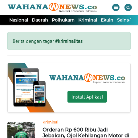
Nasional
Daerah
Polhukam
Kriminal
Ekuin
Sains-Te
WAHANA
Tutup
TV
Berita dengan tagar
#kriminalitas
NASIONAL
DAERAH
POLHUKAM
Install Aplikasi
KRIMINAL
Kriminal
EKUIN
Orderan Rp 600 Ribu Jadi
Jebakan, Ojol Kehilangan Motor di