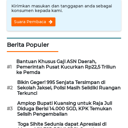
Kirimkan masukan dan tanggapan anda sebagai
WN
konsumen kepada kami.
NUSANTARA
Suara Pembaca
WN
JOGJA
Berita Populer
WN
JATIM
Bantuan Khusus Gaji ASN Daerah,
#1
Pemerintah Pusat Kucurkan Rp22,5 Triliun
WN
ke Pemda
BALI
Bikin Geger! 995 Senjata Tersimpan di
#2
Sekolah Jaksel, Polisi Masih Selidiki Ruangan
WN
Terkunci
KALBAR
Amplop Bupati Kuansing untuk Raja Juli
#3
Diduga Berisi 14.000 SGD, KPK Temukan
WN
Selisih Pengembalian
KALTENG
Toga Sihite Sedunia dapat Apresiasi di