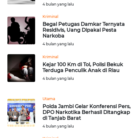
4 bulan yang lalu
WN
SERAMBI
Kriminal
Begal Petugas Damkar Ternyata
Residivis, Uang Dipakai Pesta
WN
Narkoba
JAMBI
4 bulan yang lalu
WN
Kriminal
SULTRA
Kejar 100 Km di Tol, Polisi Bekuk
Terduga Penculik Anak di Riau
WN
4 bulan yang lalu
NTB
Utama
WN
Polda Jambi Gelar Konferensi Pers,
SULTENG
DPO Narkotika Berhasil Ditangkap
di Tanjab Barat
WN
4 bulan yang lalu
SULBAR