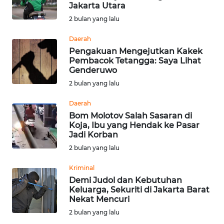
SAINS-TEKNO
Jakarta Utara
2 bulan yang lalu
KESEHATAN
Daerah
Pengakuan Mengejutkan Kakek
Pembacok Tetangga: Saya Lihat
INTERNASIONAL
Genderuwo
2 bulan yang lalu
SERBA-SERBI
Daerah
Bom Molotov Salah Sasaran di
PENDIDIKAN
Koja, Ibu yang Hendak ke Pasar
Jadi Korban
OLAHRAGA
2 bulan yang lalu
Kriminal
OPINI
Demi Judol dan Kebutuhan
Keluarga, Sekuriti di Jakarta Barat
Nekat Mencuri
EDITORIAL
2 bulan yang lalu