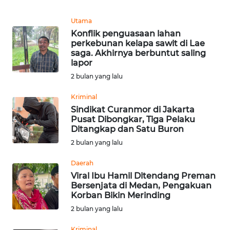
Informasi
Utama
INDEKS
Konflik penguasaan lahan
BERITA
perkebunan kelapa sawit di Lae
saga. Akhirnya berbuntut saling
lapor
KONTAK
KAMI
2 bulan yang lalu
Kriminal
INFO
Sindikat Curanmor di Jakarta
IKLAN
Pusat Dibongkar, Tiga Pelaku
Ditangkap dan Satu Buron
TENTANG
2 bulan yang lalu
KAMI
Daerah
Viral Ibu Hamil Ditendang Preman
PEDOMAN
Bersenjata di Medan, Pengakuan
MEDIA
Korban Bikin Merinding
SIBER
2 bulan yang lalu
REDAKSI
Kriminal