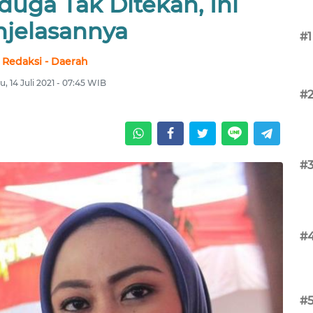
uga Tak Ditekan, Ini
njelasannya
#1
Redaksi - Daerah
, 14 Juli 2021 - 07:45 WIB
#
#
#
#