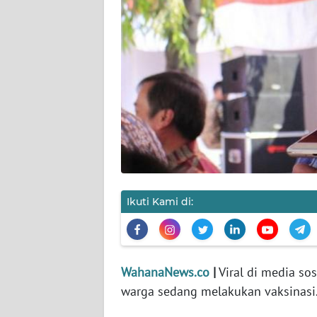
KARIR
DISCLAIMER
Wahana
News
Regional
WN
SUMUT
WN
Ikuti Kami di:
JAKARTA
WN
JABAR
WahanaNews.co
|
Viral di media so
warga sedang melakukan vaksinasi
WN
BANTEN