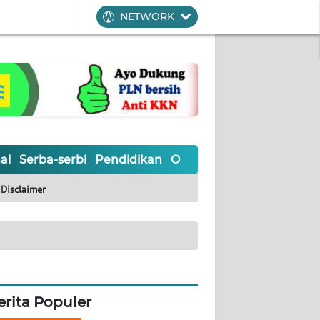
NETWORK
al
Serba-serbi
Pendidikan
Olahraga
Opini
Editoria
Disclaimer
erita Populer