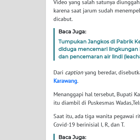
Video yang salah satunya diungga
karena saat jarum sudah menempel 
WN
dicabut.
NTT
Baca Juga:
WN
Tumpukan Jangkos di Pabrik Ke
KEPRI
diduga mencemari lingkungan h
dan pencemaran air lindi (leach
WN
PAPUA
Dari
caption
yang beredar, disebutk
Karawang
.
WN
PAPUA
Menanggapi hal tersebut, Bupati Ka
BARAT
itu diambil di Puskesmas Wadas,Te
WN
Saat itu, ada tiga wanita pegawai 
RIAU
Covid-19 berinisial I, R, dan T.
Baca Juga:
WN