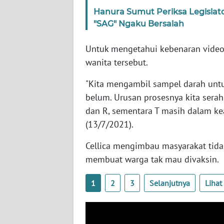
SERAMBI
Hanura Sumut Periksa Legislator
"SAG" Ngaku Bersalah
WN
JAMBI
Untuk mengetahui kebenaran video
wanita tersebut.
WN
SULTRA
"Kita mengambil sampel darah unt
belum. Urusan prosesnya kita serah
WN
dan R, sementara T masih dalam ke
NTB
(13/7/2021).
Cellica mengimbau masyarakat tid
WN
SULTENG
membuat warga tak mau divaksin.
WN
1
2
3
Selanjutnya
Liha
SULBAR
WN