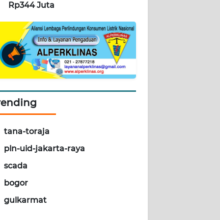
Rp344 Juta
rending
tana-toraja
pln-uid-jakarta-raya
scada
bogor
gulkarmat