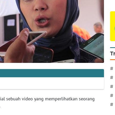
T
#
#
#
#
sial sebuah video yang memperlihatkan seorang
#
.