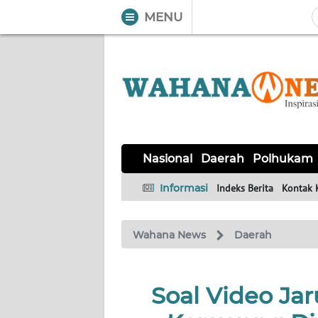
MENU
WAHANA
Tutup
TV
NASIONAL
DAERAH
POLHUKAM
KRIMINAL
EKUIN
SAINS-
KESEHATAN
INTERNASIONAL
Nasional
Daerah
Polhukam
TEKNO
Informasi
Indeks Berita
Kontak 
SERBA-
PENDIDIKAN
OLAHRAGA
OPINI
SERBI
Wahana News
Daerah
EDITORIAL
Soal Video Jar
Informasi