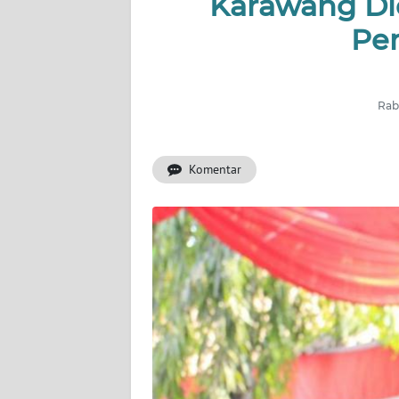
Karawang Did
INDEKS
BERITA
Pe
KONTAK
KAMI
Rabu
INFO
IKLAN
Komentar
TENTANG
KAMI
PEDOMAN
MEDIA
SIBER
REDAKSI