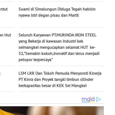
untut
Suami di Simalungun Diduga Tegah habisin
nyawa istri degan pisau dan Martil
an Hut
Seluruh Karyawan PT.MURINDA IRON STEEL
yang Bekerja di kawasan industri kek
seimangkei mengucapkan selamat HUT ke-
52,"Semakin kokoh,inovatif dan terus menjadi
pelopor terpercaya"
t
LSM LRR Dan Tokoh Pemuda Menyoroti Kinerja
PT Kinra dan Proyek tangki timbun silinder
berkapasitas besar di KEK Sei Mangkei