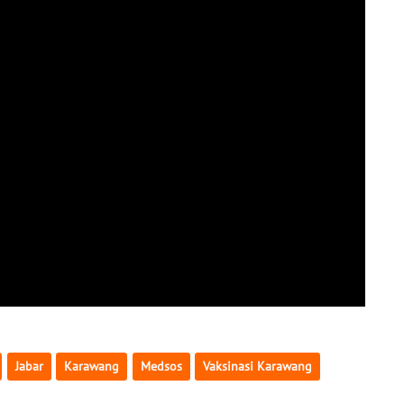
Jabar
Karawang
Medsos
Vaksinasi Karawang