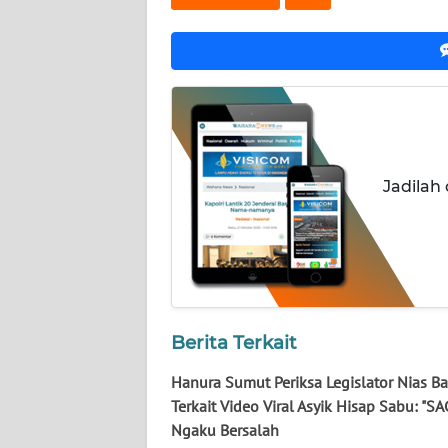
NUSANTARA
WN
JOGJA
WN
JATIM
Jadilah
WN
BALI
WN
KALBAR
Berita Terkait
WN
KALTENG
Hanura Sumut Periksa Legislator Nias Ba
Terkait Video Viral Asyik Hisap Sabu: "SA
WN
Ngaku Bersalah