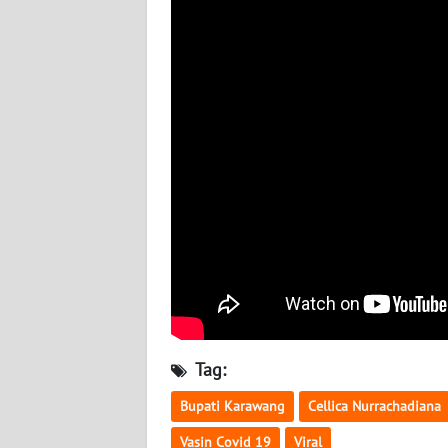
BABEL
WN
SUMBAR
WN
SUMSEL
WN
BENGKULU
WN
LAMPUNG
WN
Tag:
JATENG
Bupati Karawang
Cellica Nurrachadiana
WN
Vasin Covid 19
Viral