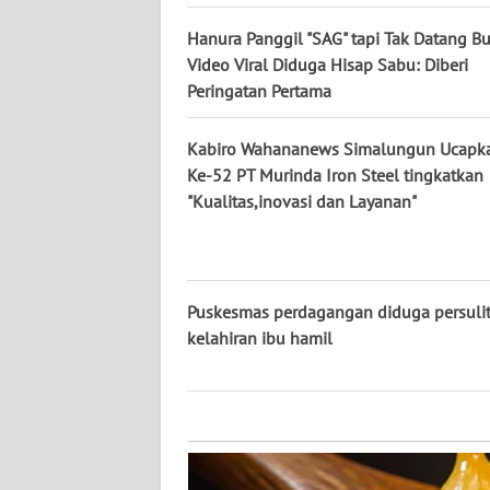
KALTARA
Hanura Panggil "SAG" tapi Tak Datang B
WN
Video Viral Diduga Hisap Sabu: Diberi
KALSEL
Peringatan Pertama
WN
Kabiro Wahananews Simalungun Ucapk
KALTIM
Ke-52 PT Murinda Iron Steel tingkatkan
"Kualitas,inovasi dan Layanan"
WN
SULSEL
WN
Puskesmas perdagangan diduga persuli
GORONTALO
kelahiran ibu hamil
WN
SULUT
WN
MALUKU