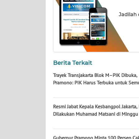
KALTARA
Jadilah
WN
KALSEL
WN
KALTIM
Berita Terkait
WN
SULSEL
Trayek Transjakarta Blok M–PIK Dibuka,
Pramono: PIK Harus Terbuka untuk Sem
WN
GORONTALO
Resmi Jabat Kepala Kesbangpol Jakarta, 
WN
Dilakukan Muhamad Matsani di Minggu
SULUT
WN
Gubernur Pramono Minta 100 Persen C
MALUKU