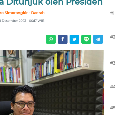
a Ditunjuk oleh Presiden
no Simorangkir - Daerah
#1
 9 Desember 2023 - 00:17 WIB
#
#
#
#