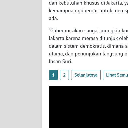
dan kebutuhan khusus di Jakarta, 
BABEL
kemampuan gubernur untuk merespo
ada.
WN
SUMBAR
"Gubernur akan sangat mungkin ku
Jakarta karena merasa ditunjuk ole
WN
SUMSEL
dalam sistem demokratis, dimana a
utama, dan penunjukan langsung ole
WN
Ihsan Suri.
BENGKULU
1
2
Selanjutnya
Lihat Sem
WN
LAMPUNG
WN
JATENG
WN