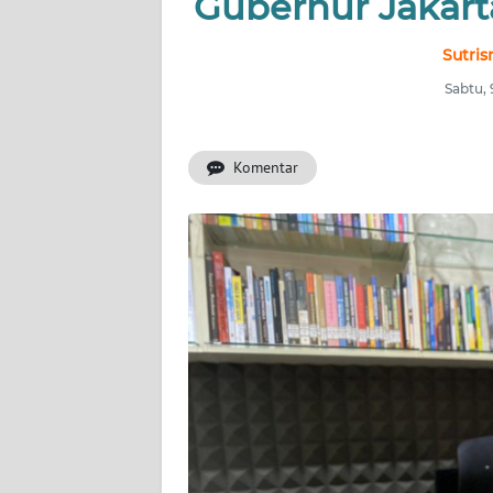
Gubernur Jakart
INDEKS
BERITA
Sutris
Sabtu,
KONTAK
KAMI
Komentar
INFO
IKLAN
TENTANG
KAMI
PEDOMAN
MEDIA
SIBER
REDAKSI