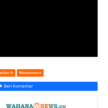
esiden Ri
Wahananewsco
Beri Komentar