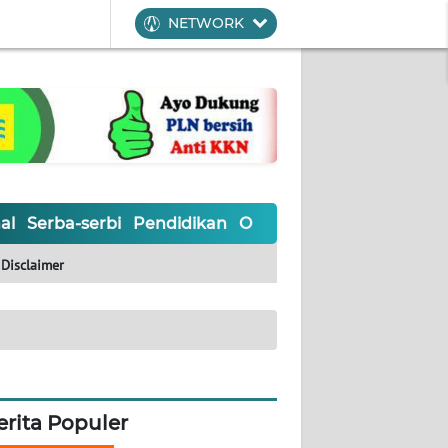
NETWORK
al
Serba-serbi
Pendidikan
Olahraga
Opini
Editoria
Disclaimer
erita Populer