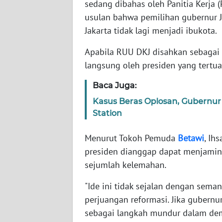
sedang dibahas oleh Panitia Kerja 
usulan bahwa pemilihan gubernur J
WN
Jakarta tidak lagi menjadi ibukota.
NTT
Apabila RUU DKJ disahkan sebagai
WN
langsung oleh presiden yang tertua
KEPRI
Baca Juga:
WN
Kasus Beras Oplosan, Gubernur 
PAPUA
Station
WN
Menurut Tokoh Pemuda
Betawi
, Ih
PAPUA
presiden dianggap dapat menjamin 
BARAT
sejumlah kelemahan.
WN
"Ide ini tidak sejalan dengan seman
RIAU
perjuangan reformasi. Jika gubernur
sebagai langkah mundur dalam demo
WN