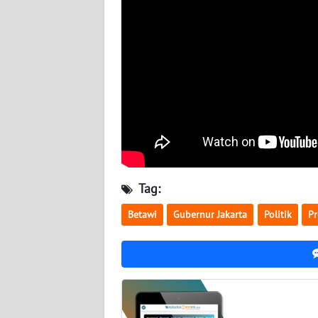
NUSANTARA
WN
JOGJA
WN
JATIM
WN
BALI
Tag:
WN
Betawi
Gubernur Jakarta
Politik
Pr
KALBAR
WN
KALTENG
WN