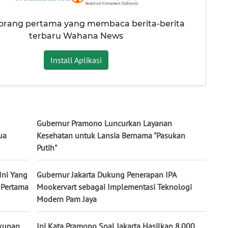
 orang pertama yang membaca berita-berita
terbaru Wahana News
Install Aplikasi
Gubernur Pramono Luncurkan Layanan
ua
Kesehatan untuk Lansia Bernama "Pasukan
Putih"
Ini Yang
Gubernur Jakarta Dukung Penerapan IPA
 Pertama
Mookervart sebagai Implementasi Teknologi
Modern Pam Jaya
akupan
Ini Kata Pramono Soal Jakarta Hasilkan 8.000