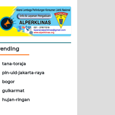
rending
tana-toraja
pln-uid-jakarta-raya
bogor
gulkarmat
hujan-ringan