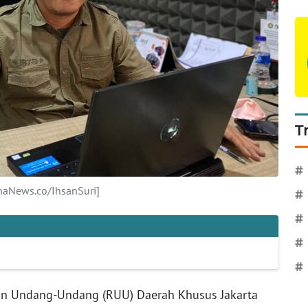
T
#
naNews.co/IhsanSuri]
#
#
#
#
n Undang-Undang (RUU) Daerah Khusus Jakarta