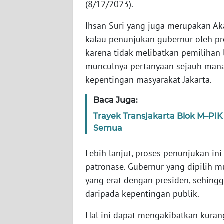
(8/12/2023).
SERAMBI
Ihsan Suri yang juga merupakan Aka
WN
kalau penunjukan gubernur oleh pr
JAMBI
karena tidak melibatkan pemilihan
munculnya pertanyaan sejauh mana 
WN
kepentingan masyarakat Jakarta.
SULTRA
Baca Juga:
WN
Trayek Transjakarta Blok M–PI
NTB
Semua
WN
Lebih lanjut, proses penunjukan i
SULTENG
patronase. Gubernur yang dipilih 
yang erat dengan presiden, sehing
WN
SULBAR
daripada kepentingan publik.
Hal ini dapat mengakibatkan kura
WN