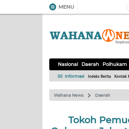
MENU
WAHANA
Tutup
TV
NASIONAL
DAERAH
POLHUKAM
KRIMINAL
EKUIN
SAINS-
KESEHATAN
INTERNASIONAL
Nasional
Daerah
Polhukam
TEKNO
Informasi
Indeks Berita
Kontak 
SERBA-
PENDIDIKAN
OLAHRAGA
OPINI
SERBI
Wahana News
Daerah
EDITORIAL
Tokoh Pemud
Informasi