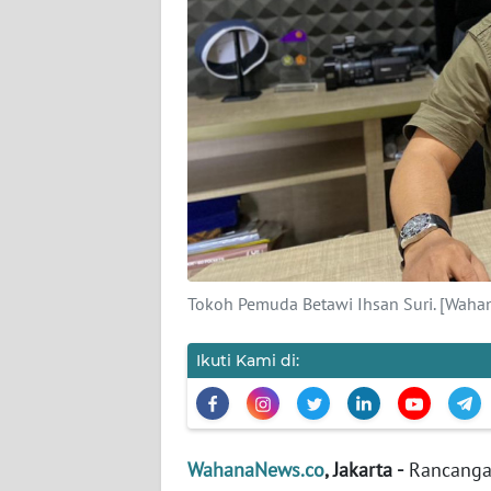
KARIR
DISCLAIMER
Wahana
News
Regional
WN
SUMUT
WN
Tokoh Pemuda Betawi Ihsan Suri. [Waha
JAKARTA
Ikuti Kami di:
WN
JABAR
WN
WahanaNews.co
, Jakarta -
Rancanga
BANTEN