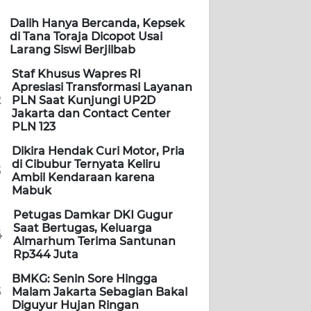
Dalih Hanya Bercanda, Kepsek
di Tana Toraja Dicopot Usai
Larang Siswi Berjilbab
Staf Khusus Wapres RI
Apresiasi Transformasi Layanan
2
PLN Saat Kunjungi UP2D
Jakarta dan Contact Center
PLN 123
Dikira Hendak Curi Motor, Pria
di Cibubur Ternyata Keliru
3
Ambil Kendaraan karena
Mabuk
Petugas Damkar DKI Gugur
Saat Bertugas, Keluarga
4
Almarhum Terima Santunan
Rp344 Juta
BMKG: Senin Sore Hingga
5
Malam Jakarta Sebagian Bakal
Diguyur Hujan Ringan