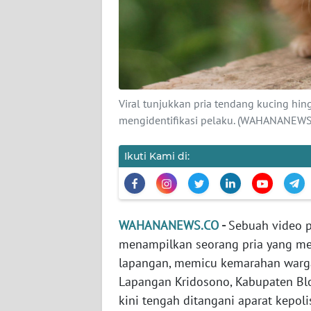
KARIR
DISCLAIMER
Wahana
News
Viral tunjukkan pria tendang kucing hin
Regional
mengidentifikasi pelaku. (WAHANANEWS.
WN
SUMUT
Ikuti Kami di:
WN
JAKARTA
WAHANANEWS.CO
-
Sebuah video p
menampilkan seorang pria yang men
WN
JABAR
lapangan, memicu kemarahan wargane
Lapangan Kridosono, Kabupaten Blo
WN
kini tengah ditangani aparat kepol
BANTEN