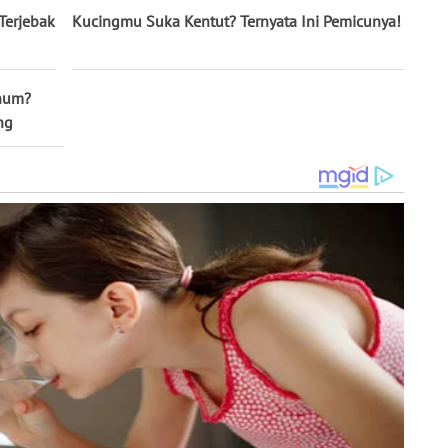
Terjebak
Kucingmu Suka Kentut? Ternyata Ini Pemicunya!
inum?
ng