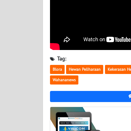
BABEL
WN
SUMBAR
WN
SUMSEL
Tag:
WN
BENGKULU
Blora
Hewan Peliharaan
Kekerasan H
Wahananews
WN
LAMPUNG
WN
JATENG
WN