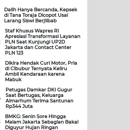
Dalih Hanya Bercanda, Kepsek
di Tana Toraja Dicopot Usai
Larang Siswi Berjilbab
Staf Khusus Wapres RI
Apresiasi Transformasi Layanan
2
PLN Saat Kunjungi UP2D
Jakarta dan Contact Center
PLN 123
Dikira Hendak Curi Motor, Pria
di Cibubur Ternyata Keliru
3
Ambil Kendaraan karena
Mabuk
Petugas Damkar DKI Gugur
Saat Bertugas, Keluarga
4
Almarhum Terima Santunan
Rp344 Juta
BMKG: Senin Sore Hingga
5
Malam Jakarta Sebagian Bakal
Diguyur Hujan Ringan