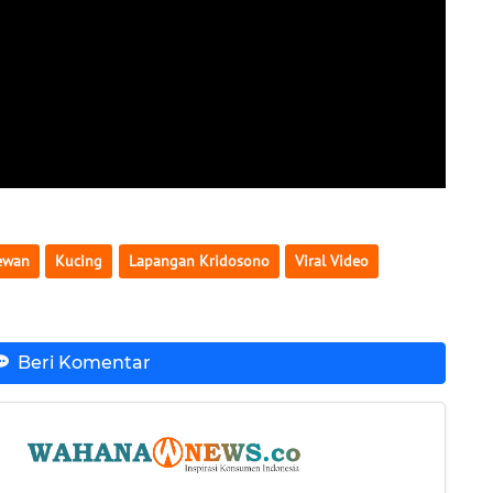
ewan
Kucing
Lapangan Kridosono
Viral Video
Beri Komentar