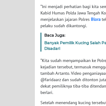
“Ini menjadi perhatian bagi kita s
WN
Kabid Humas Polda Jawa Tengah Kom
NTT
menjelaskan jajaran Polres
Blora
te
pelaku sudah dikantongi.
WN
KEPRI
Baca Juga:
Banyak Pemilik Kucing Salah Pa
WN
Disadari
PAPUA
“Kita sudah menyampaikan ke Polre
WN
kejadian tersebut, termasuk menggal
PAPUA
tambah Artanto. Video penganiayaa
BARAT
@faridaarz dan sudah ditonton jut
dekat pemiliknya tiba-tiba ditenda
WN
RIAU
berlari.
Setelah menendang kucing tersebut
WN