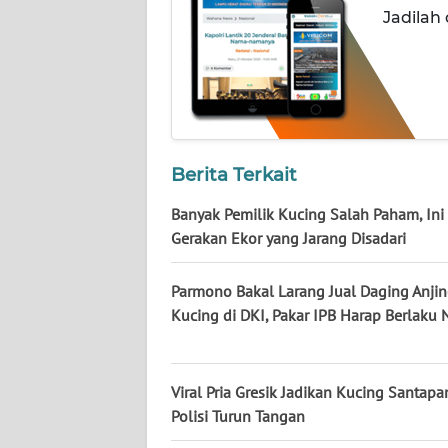
NUSANTARA
Jadilah
WN
JOGJA
WN
JATIM
Berita Terkait
WN
Banyak Pemilik Kucing Salah Paham, Ini 
BALI
Gerakan Ekor yang Jarang Disadari
WN
Parmono Bakal Larang Jual Daging Anji
KALBAR
Kucing di DKI, Pakar IPB Harap Berlaku 
WN
KALTENG
Viral Pria Gresik Jadikan Kucing Santapan
Polisi Turun Tangan
WN