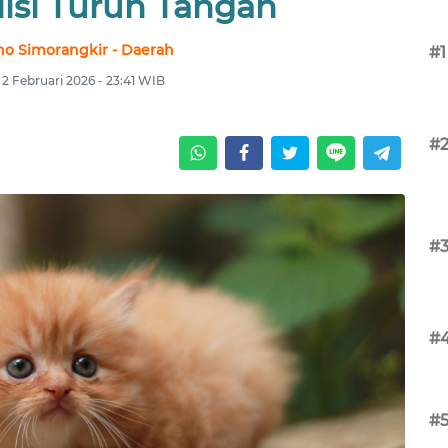
lisi Turun Tangan
no Simorangkir - Daerah
#1
 2 Februari 2026 - 23:41 WIB
#
#
#
#