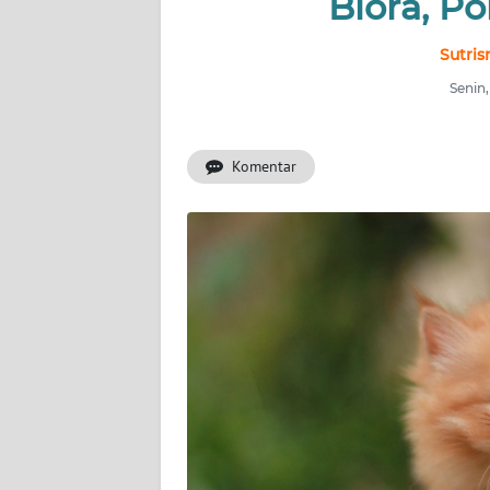
Blora, Po
INDEKS
BERITA
Sutris
Senin,
KONTAK
KAMI
Komentar
INFO
IKLAN
TENTANG
KAMI
PEDOMAN
MEDIA
SIBER
REDAKSI