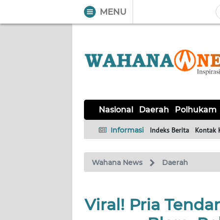
MENU
WAHANA
Tutup
TV
NASIONAL
DAERAH
POLHUKAM
KRIMINAL
EKUIN
SAINS-
KESEHATAN
INTERNASIONAL
Nasional
Daerah
Polhukam
TEKNO
Informasi
Indeks Berita
Kontak 
SERBA-
PENDIDIKAN
OLAHRAGA
OPINI
SERBI
Wahana News
Daerah
EDITORIAL
Viral! Pria Tend
Informasi