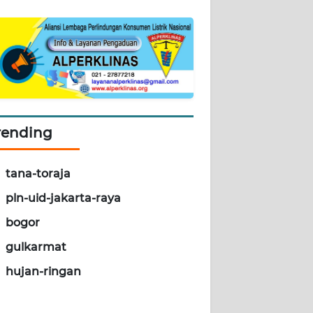
rending
tana-toraja
pln-uid-jakarta-raya
bogor
gulkarmat
hujan-ringan