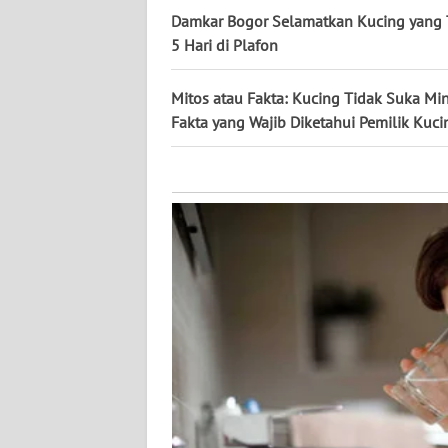
KALTARA
Damkar Bogor Selamatkan Kucing yang 
5 Hari di Plafon
WN
KALSEL
Mitos atau Fakta: Kucing Tidak Suka M
Fakta yang Wajib Diketahui Pemilik Kuci
WN
KALTIM
WN
SULSEL
WN
GORONTALO
WN
SULUT
WN
MALUKU