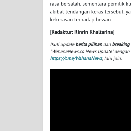
rasa bersalah, sementara pemilik 
SERAMBI
akibat tendangan keras tersebut,
kekerasan terhadap hewan.
WN
JAMBI
[Redaktur: Rinrin Khaltarina]
WN
Ikuti update
berita pilihan
dan
breaking
SULTRA
"WahanaNews.co News Update" dengan ins
https://t.me/WahanaNews
, lalu join.
WN
NTB
WN
SULTENG
WN
SULBAR
WN