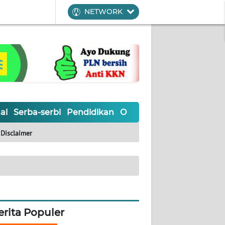
NETWORK
al
Serba-serbi
Pendidikan
Olahraga
Opini
Editoria
Disclaimer
erita Populer