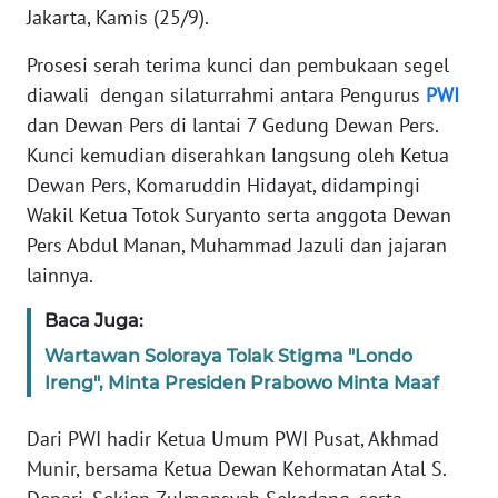
Informasi
Jakarta, Kamis (25/9).
INDEKS
Prosesi serah terima kunci dan pembukaan segel
BERITA
diawali dengan silaturrahmi antara Pengurus
PWI
dan Dewan Pers di lantai 7 Gedung Dewan Pers.
KONTAK
Kunci kemudian diserahkan langsung oleh Ketua
KAMI
Dewan Pers, Komaruddin Hidayat, didampingi
Wakil Ketua Totok Suryanto serta anggota Dewan
INFO
Pers Abdul Manan, Muhammad Jazuli dan jajaran
IKLAN
lainnya.
TENTANG
Baca Juga:
KAMI
Wartawan Soloraya Tolak Stigma "Londo
Ireng", Minta Presiden Prabowo Minta Maaf
PEDOMAN
MEDIA
SIBER
Dari PWI hadir Ketua Umum PWI Pusat, Akhmad
Munir, bersama Ketua Dewan Kehormatan Atal S.
REDAKSI