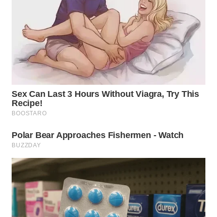
WN
BOGOR
WN
DEPOK
WN
TAPANULI
UTARA
WN
SAMOSIR
WN
PADANG
LAWAS