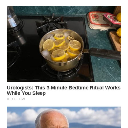
WN
TAPANULI
SELATAN
WN
TANJUNG
LESUNG
WN
KARO
WN
SIMALUNGUN
WN
LABUHANBATU
WN