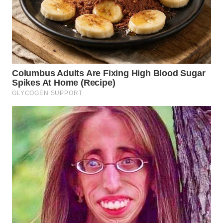
WN
INDRAMAYU
WN
KUNINGAN
WN
MAJALENGKA
WN
SUBANG
WN
SUKABUMI
WN
PURWAKARTA