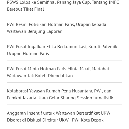
PSWS Lolos ke Semifinal Panang Jaya Cup, Tantang IMFC
WN
Berebut Tiket Final
NUSANTARA
PWI Resmi Polisikan Hotman Paris, Ucapan kepada
WN
Wartawan Berujung Laporan
JOGJA
PWI Pusat Ingatkan Etika Berkomunikasi, Soroti Polemik
WN
Ucapan Hotman Paris
JATIM
PWI Pusat Minta Hotman Paris Minta Maaf, Martabat
WN
Wartawan Tak Boleh Direndahkan
BALI
Kolaborasi Yayasan Rumah Pena Nusantara, PWI, dan
WN
Pemkot Jakarta Utara Gelar Sharing Session Jurnalistik
KALBAR
Anggaran Insentif untuk Wartawan Bersertifikat UKW
WN
Disorot di Diskusi Direktur UKW - PWI Kota Depok
KALTENG