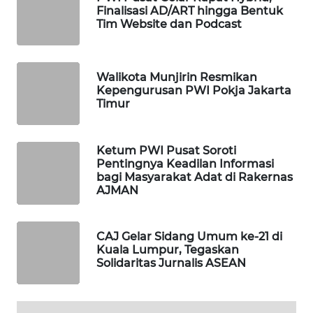
Finalisasi AD/ART hingga Bentuk
WAHANA
Tim Website dan Podcast
LISTRIK
WAHANA
Walikota Munjirin Resmikan
TRAVEL
Kepengurusan PWI Pokja Jakarta
Timur
WAHANA
TV
Ketum PWI Pusat Soroti
Pentingnya Keadilan Informasi
WAHANANEWS
bagi Masyarakat Adat di Rakernas
AJMAN
ID
WAHANANEWS
CAJ Gelar Sidang Umum ke-21 di
CO ID
Kuala Lumpur, Tegaskan
Solidaritas Jurnalis ASEAN
WAHANANEWS
NET