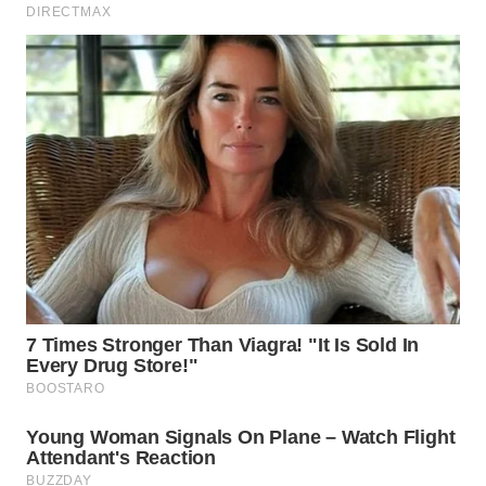
WN
MALUKU
WN
MALUT
WN
DAIRI
WN
DANAU
TOBA
WN
NIAS
WN
LANGKAT