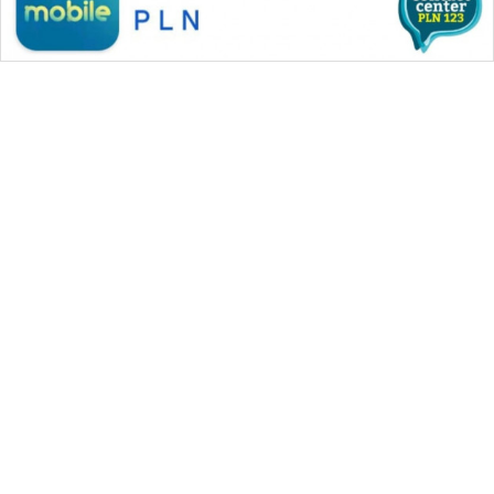
CILEUNGSI
NEWS
BERKAT
NEWS
BERAMPU
NEWS
ANUGERAH
NEWS
WAHANA MEDIA GROUP
AKHLAK
|
|
|
WAHANA NEWS co
WAHANA TANI
WAHANA ADVOKAT
ID
|
|
WAHANA INFRASTRUKTUR
WAHANA KONSUMEN
|
|
|
WAHANA LISTRIK
WAHANA TRAVEL
WAHANA TV
PERAPKI
|
|
|
WAHANANEWS id
WAHANANEWS CO ID
WAHANANEWS NET
NEWS
|
|
|
WAHANA SPORT ID
Wahana UMKM
Wahana Seleb
|
|
|
Wahana Persona
Wahana Otomotif
Wahana Health