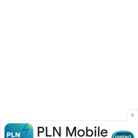
KARING
NEWS
JURNAL
MARITIM
HUMBANG
NEWS
GARONGGANG
NEWS
FISUELRI
ID
X
ENERGI
NEWS