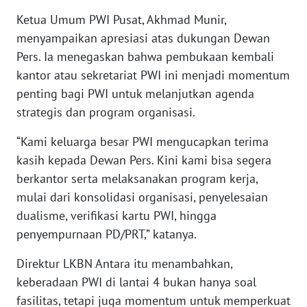
WN
Ketua Umum PWI Pusat, Akhmad Munir,
BANTEN
menyampaikan apresiasi atas dukungan Dewan
Pers. Ia menegaskan bahwa pembukaan kembali
WN
kantor atau sekretariat PWI ini menjadi momentum
NTT
penting bagi PWI untuk melanjutkan agenda
strategis dan program organisasi.
WN
KEPRI
“Kami keluarga besar PWI mengucapkan terima
kasih kepada Dewan Pers. Kini kami bisa segera
WN
berkantor serta melaksanakan program kerja,
PAPUA
mulai dari konsolidasi organisasi, penyelesaian
WN
dualisme, verifikasi kartu PWI, hingga
PAPUA
penyempurnaan PD/PRT,” katanya.
BARAT
Direktur LKBN Antara itu menambahkan,
WN
keberadaan PWI di lantai 4 bukan hanya soal
RIAU
fasilitas, tetapi juga momentum untuk memperkuat