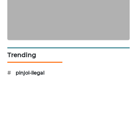
WAHANA
DESA
WISATA
LAPAK
WAHANA
Trending
Wahana
Network
#
pinjol-ilegal
KONSUMEN
LISTRIK
MASYARAKAT
KELISTRIKAN
WALINKI
ID