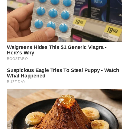
WN
SUMEDANG
WN
CIANJUR
WN
KEPULAUAN
SERIBU
WN
TANGERANG
WN
BINJAI
WN
CIREBON