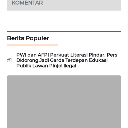
KOMENTAR
WAHANA
SPORT
WAHANA
UMKM
Berita Populer
WAHANA
PWI dan AFPI Perkuat Literasi Pindar, Pers
SELEB
#1
Didorong Jadi Garda Terdepan Edukasi
Publik Lawan Pinjol Ilegal
WAHANA
PERSONA
WAHANA
OTOMOTIF
WAHANA
HEALTH