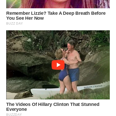
WN
PRIANGAN
TIMUR
WN
SEMARANG
WN
SOLO
WN
BOROBUDUR
WN
MADURA
WN
SURABAYA