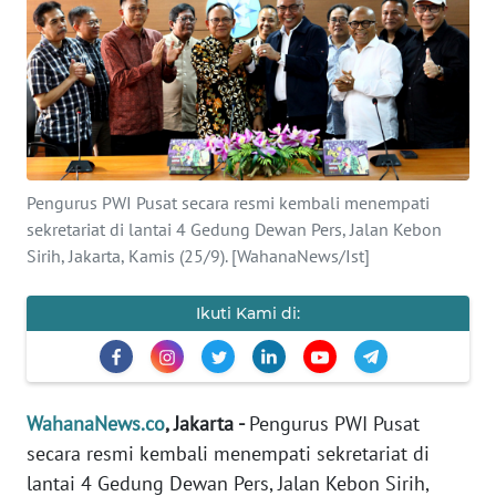
SAINS-TEKNO
KESEHATAN
INTERNASIONAL
SERBA-SERBI
Pengurus PWI Pusat secara resmi kembali menempati
sekretariat di lantai 4 Gedung Dewan Pers, Jalan Kebon
Sirih, Jakarta, Kamis (25/9). [WahanaNews/Ist]
PENDIDIKAN
Ikuti Kami di:
OLAHRAGA
OPINI
WahanaNews.co
, Jakarta -
Pengurus PWI Pusat
EDITORIAL
secara resmi kembali menempati sekretariat di
lantai 4 Gedung Dewan Pers, Jalan Kebon Sirih,