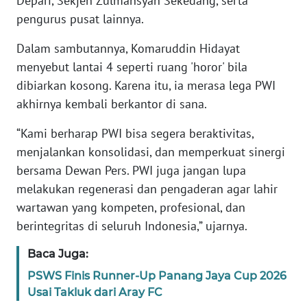
Depari, Sekjen Zulmansyah Sekedang, serta
pengurus pusat lainnya.
KARIR
Dalam sambutannya, Komaruddin Hidayat
menyebut lantai 4 seperti ruang 'horor' bila
DISCLAIMER
dibiarkan kosong. Karena itu, ia merasa lega PWI
akhirnya kembali berkantor di sana.
Wahana
News
Regional
“Kami berharap PWI bisa segera beraktivitas,
menjalankan konsolidasi, dan memperkuat sinergi
WN
bersama Dewan Pers. PWI juga jangan lupa
SUMUT
melakukan regenerasi dan pengaderan agar lahir
wartawan yang kompeten, profesional, dan
WN
berintegritas di seluruh Indonesia,” ujarnya.
JAKARTA
Baca Juga:
WN
PSWS Finis Runner-Up Panang Jaya Cup 2026
JABAR
Usai Takluk dari Aray FC