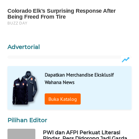
WN
NATUNA
WN
BINTAN
Advertorial
WN
MANDALIKA
Dapatkan Merchandise Eksklusif
WN
Wahana News
LIKUPANG
Buka Katalog
WN
LABUANBAJO
Pilihan Editor
WN
BORNEO
PWI dan AFPI Perkuat Literasi
Pindar, Pers Didorong Jadi Garda