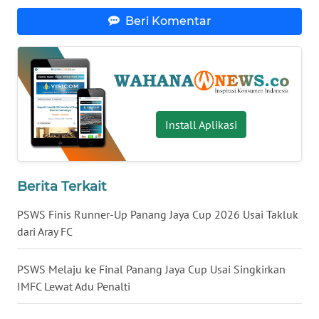
Beri Komentar
WN
BABEL
WN
SUMBAR
Install Aplikasi
WN
SUMSEL
WN
Berita Terkait
BENGKULU
PSWS Finis Runner-Up Panang Jaya Cup 2026 Usai Takluk
dari Aray FC
WN
LAMPUNG
PSWS Melaju ke Final Panang Jaya Cup Usai Singkirkan
WN
IMFC Lewat Adu Penalti
JATENG