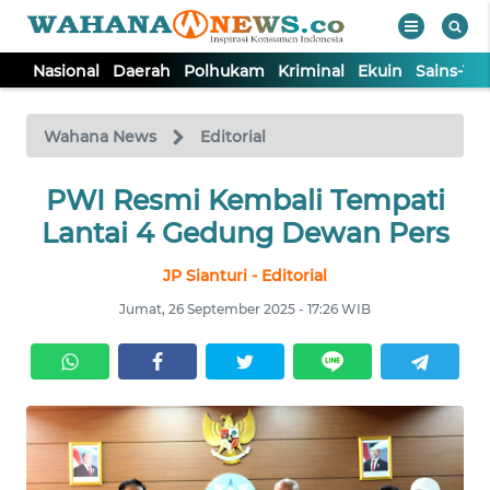
Nasional
Daerah
Polhukam
Kriminal
Ekuin
Sains-Te
WAHANA
Tutup
TV
Wahana News
Editorial
NASIONAL
PWI Resmi Kembali Tempati
Lantai 4 Gedung Dewan Pers
DAERAH
JP Sianturi - Editorial
Jumat, 26 September 2025 - 17:26 WIB
POLHUKAM
KRIMINAL
EKUIN