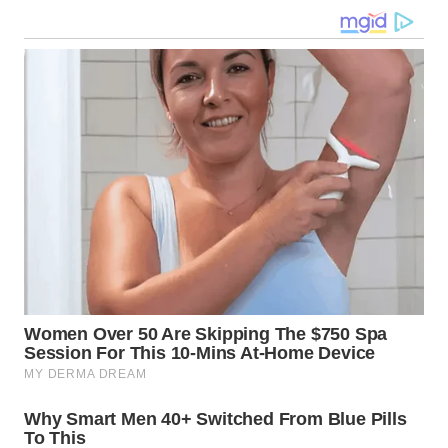
WN
KALTARA
WN
KALSEL
WN
KALTIM
WN
SULSEL
WN
GORONTALO
WN
SULUT