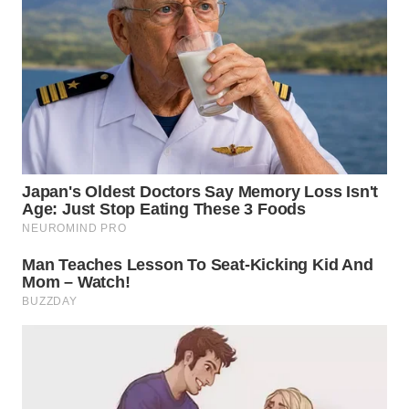
TAPANULI
TENGAH
WN DELI
SERDANG
WN
TEBING
TINGGI
WN
PAKPAK
WN
KARAWANG
WN
BEKASI