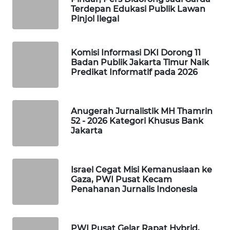
Terdepan Edukasi Publik Lawan
Wahana
Pinjol Ilegal
Media
Group
Komisi Informasi DKI Dorong 11
WAHANA
Badan Publik Jakarta Timur Naik
NEWS
Predikat Informatif pada 2026
WAHANA
TANI
Anugerah Jurnalistik MH Thamrin
52 - 2026 Kategori Khusus Bank
Jakarta
WAHANA
ADVOKAT
WAHANA
Israel Cegat Misi Kemanusiaan ke
Gaza, PWI Pusat Kecam
INFRASTRUKTUR
Penahanan Jurnalis Indonesia
WAHANA
KONSUMEN
PWI Pusat Gelar Rapat Hybrid,