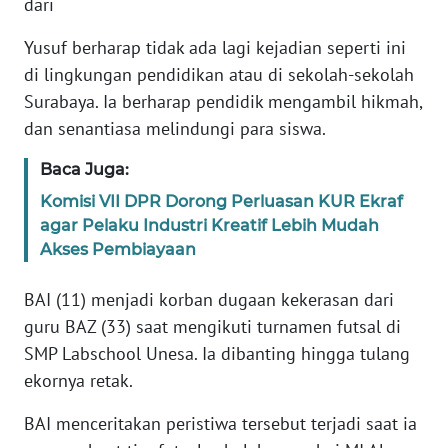
dari
Yusuf berharap tidak ada lagi kejadian seperti ini
KARIR
di lingkungan pendidikan atau di sekolah-sekolah
Surabaya. Ia berharap pendidik mengambil hikmah,
DISCLAIMER
dan senantiasa melindungi para siswa.
Wahana
Baca Juga:
News
Regional
Komisi VII DPR Dorong Perluasan KUR Ekraf
agar Pelaku Industri Kreatif Lebih Mudah
WN
Akses Pembiayaan
SUMUT
BAI (11) menjadi korban dugaan kekerasan dari
WN
guru BAZ (33) saat mengikuti turnamen futsal di
JAKARTA
SMP Labschool Unesa. Ia dibanting hingga tulang
ekornya retak.
WN
JABAR
BAI menceritakan peristiwa tersebut terjadi saat ia