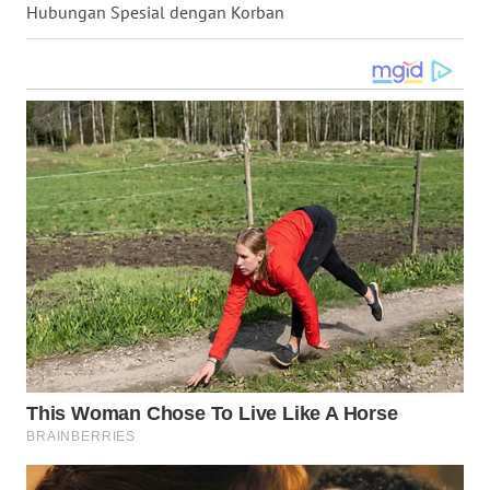
Hubungan Spesial dengan Korban
WN
TAPANULI
SELATAN
WN
TANJUNG
LESUNG
WN
KARO
WN
SIMALUNGUN
WN
LABUHANBATU
WN