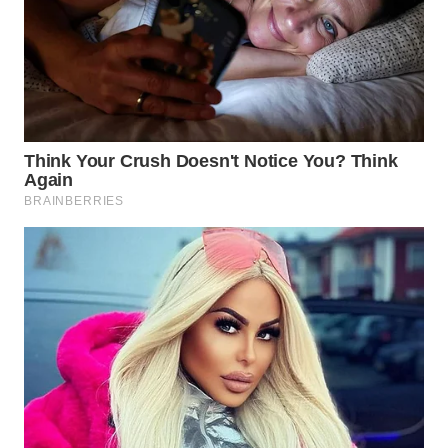
WN
BOGOR
WN
DEPOK
WN
TAPANULI
UTARA
WN
SAMOSIR
WN
PADANG
LAWAS