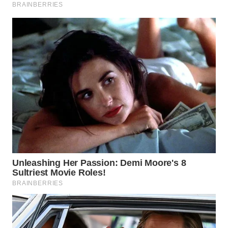
WN
INDRAMAYU
WN
KUNINGAN
WN
MAJALENGKA
WN
SUBANG
WN
SUKABUMI
WN
PURWAKARTA