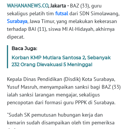
Informasi
WAHANANEWS.CO
, Jakarta -
BAZ (33), guru
sekaligus pelatih tim
futsal
dari SDN Simolawang,
INDEKS
Surabaya
, Jawa Timur, yang melakukan kekerasan
BERITA
terhadap BAI (11), siswa MI Al-Hidayah, akhirnya
KONTAK
dipecat.
KAMI
Baca Juga:
INFO
Korban KMP Mutiara Santosa 2, Sebanyak
IKLAN
232 Orang Dievakuasi 5 Meninggal
Kepala Dinas Pendidikan (Disdik) Kota Surabaya,
TENTANG
KAMI
Yusuf Masruh, menyampaikan sanksi bagi BAZ (33)
ialah sanksi larangan mengajar, sekaligus
PEDOMAN
pencopotan dari formasi guru PPPK di Surabaya.
MEDIA
SIBER
"Sudah SK pemutusan hubungan kerja dan
kemarin sudah disampaikan oleh tim pemeriksa
REDAKSI