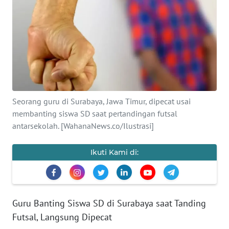
SAINS-TEKNO
KESEHATAN
INTERNASIONAL
SERBA-SERBI
Seorang guru di Surabaya, Jawa Timur, dipecat usai
membanting siswa SD saat pertandingan futsal
PENDIDIKAN
antarsekolah. [WahanaNews.co/Ilustrasi]
OLAHRAGA
Ikuti Kami di:
OPINI
Guru Banting Siswa SD di Surabaya saat Tanding
EDITORIAL
Futsal, Langsung Dipecat