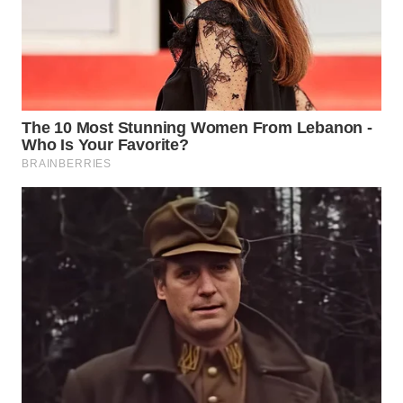
WAHANA
SPORT
WAHANA
UMKM
WAHANA
SELEB
WAHANA
PERSONA
WAHANA
OTOMOTIF
WAHANA
HEALTH