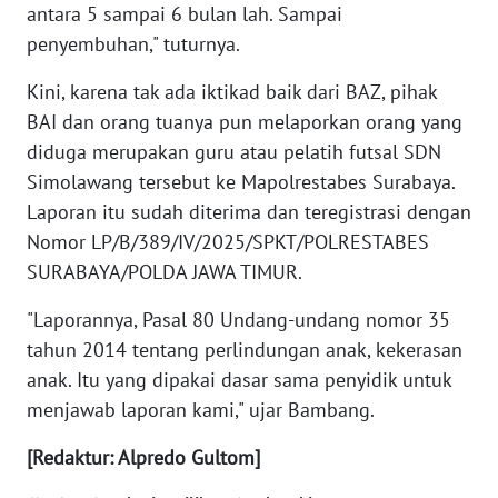
antara 5 sampai 6 bulan lah. Sampai
WN
penyembuhan," tuturnya.
BABEL
Kini, karena tak ada iktikad baik dari BAZ, pihak
WN
BAI dan orang tuanya pun melaporkan orang yang
SUMBAR
diduga merupakan guru atau pelatih futsal SDN
Simolawang tersebut ke Mapolrestabes Surabaya.
WN
Laporan itu sudah diterima dan teregistrasi dengan
SUMSEL
Nomor LP/B/389/IV/2025/SPKT/POLRESTABES
SURABAYA/POLDA JAWA TIMUR.
WN
BENGKULU
"Laporannya, Pasal 80 Undang-undang nomor 35
tahun 2014 tentang perlindungan anak, kekerasan
WN
anak. Itu yang dipakai dasar sama penyidik untuk
LAMPUNG
menjawab laporan kami," ujar Bambang.
WN
[Redaktur: Alpredo Gultom]
JATENG