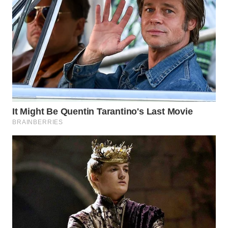
WN
PRIANGAN
TIMUR
WN
SEMARANG
WN
SOLO
WN
BOROBUDUR
WN
MADURA
WN
SURABAYA