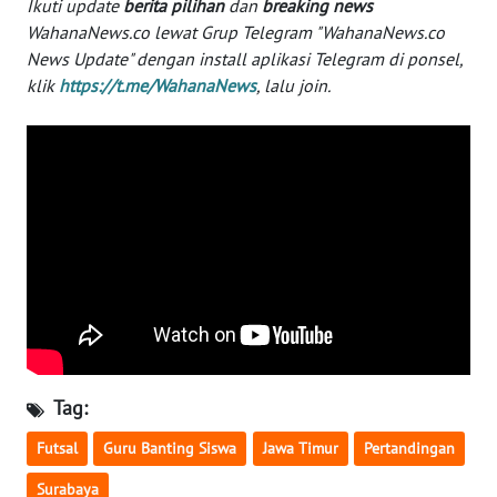
Ikuti update
berita pilihan
dan
breaking news
WN
WahanaNews.co lewat Grup Telegram "WahanaNews.co
NUSANTARA
News Update" dengan install aplikasi Telegram di ponsel,
klik
https://t.me/WahanaNews
, lalu join.
WN
JOGJA
WN
JATIM
WN
BALI
WN
KALBAR
Tag:
WN
Futsal
Guru Banting Siswa
Jawa Timur
Pertandingan
KALTENG
Surabaya