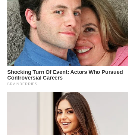
WAHANA
LISTRIK
WAHANA
TRAVEL
WAHANA
TV
WAHANANEWS
ID
WAHANANEWS
CO ID
WAHANANEWS
NET