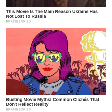
WAHANA
DESA
WISATA
LAPAK
WAHANA
Wahana
Network
KONSUMEN
LISTRIK
MASYARAKAT
KELISTRIKAN
WALINKI
ID