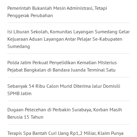
WN
Pemerintah Bukanlah Mesin Administrasi, Tetapi
MALUKU
Penggerak Perubahan
WN
Isi Liburan Sekolah, Komunitas Layangan Sumedang Gelar
MALUT
Kejuaraan Aduan Layangan Antar Pelajar Se-Kabupaten
Sumedang
WN
DAIRI
Polda Jatim Perkuat Penyelidikan Kematian Misterius
Pejabat Bangkalan di Bandara Juanda Terminal Satu
WN
DANAU
Sebanyak 54 Ribu Calon Murid Diterima Jalur Domisili
TOBA
SPMB Jatim
WN
NIAS
Dugaan Pelecehan di Perbakin Surabaya, Korban Masih
Berusia 15 Tahun
WN
LANGKAT
Terapis Spa Bantah Curi Uang Rp1,2 Miliar, Klaim Punya