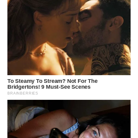
TAPANULI
TENGAH
WN DELI
SERDANG
WN
TEBING
TINGGI
WN
PAKPAK
WN
KARAWANG
WN
BEKASI