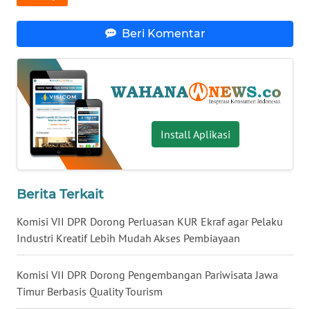
WN
KALTARA
Beri Komentar
WN
KALSEL
WN
KALTIM
Install Aplikasi
WN
SULSEL
Berita Terkait
WN
Komisi VII DPR Dorong Perluasan KUR Ekraf agar Pelaku
GORONTALO
Industri Kreatif Lebih Mudah Akses Pembiayaan
WN
Komisi VII DPR Dorong Pengembangan Pariwisata Jawa
SULUT
Timur Berbasis Quality Tourism