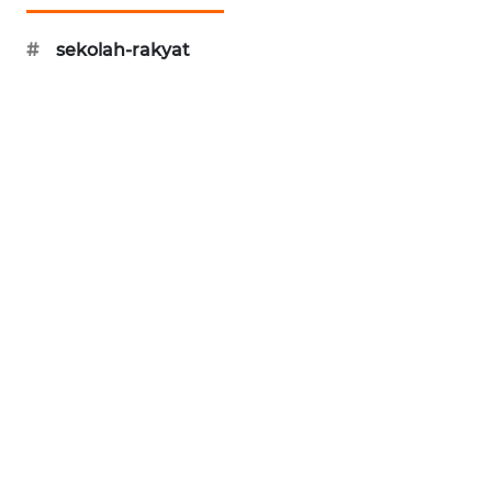
SONYA
ASA
#
sekolah-rakyat
NEWS