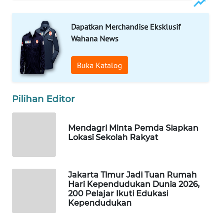
PORTAL
KONSUMEN
Dapatkan Merchandise Eksklusif
Wahana News
FORWAMKI
Buka Katalog
ALPERKLINAS
Pilihan Editor
FORJASIDA
TAMBANG
Mendagri Minta Pemda Siapkan
NEWS
Lokasi Sekolah Rakyat
SITUNGIR
NEWS
Jakarta Timur Jadi Tuan Rumah
Hari Kependudukan Dunia 2026,
200 Pelajar Ikuti Edukasi
SIDIKALANG
Kependudukan
NEWS