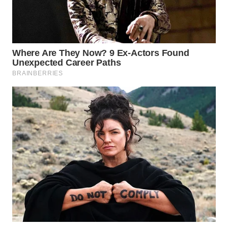
WN
NATUNA
WN
BINTAN
WN
MANDALIKA
WN
LIKUPANG
WN
LABUANBAJO
WN
BORNEO