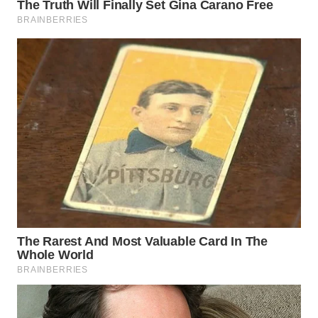
Wahana
Media
Group
WAHANA
NEWS
WAHANA
TANI
WAHANA
ADVOKAT
WAHANA
INFRASTRUKTUR
WAHANA
KONSUMEN