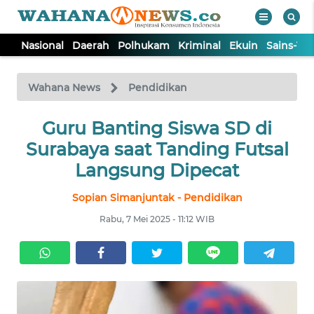
Nasional
Daerah
Polhukam
Kriminal
Ekuin
Sains-Te
WAHANA
Tutup
TV
Wahana News
Pendidikan
NASIONAL
Guru Banting Siswa SD di
Surabaya saat Tanding Futsal
DAERAH
Langsung Dipecat
Sopian Simanjuntak - Pendidikan
POLHUKAM
Rabu, 7 Mei 2025 - 11:12 WIB
KRIMINAL
EKUIN