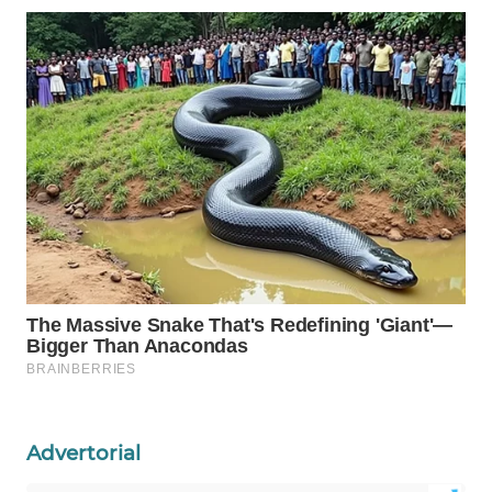
MAWAKA
ID
MARTABAT
NET
PLN
WATCH
MKLI
LPKKI
LKKI
Advertorial
KOPEKLIN