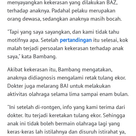
menyayangkan kekerasan yang dilakukan BAZ,
terhadap anaknya. Padahal pelaku merupakan
WN
SERAMBI
orang dewasa, sedangkan anaknya masih bocah.
"Tapi yang saya sayangkan, dan kami tidak tahu
WN
JAMBI
motifnya apa. Setelah
pertandingan
itu selesai, kok
malah terjadi persoalan kekerasan terhadap anak
WN
saya," kata Bambang.
SULTRA
Akibat kekerasan itu, Bambang mengatakan,
anaknya didiagnosis mengalami retak tulang ekor.
WN
NTB
Dokter juga melarang BAI untuk melakukan
aktivitas olahraga selama lima sampai enam bulan.
WN
SULTENG
"Ini setelah di-rontgen, info yang kami terima dari
dokter. Itu terjadi keretakan tulang ekor. Sehingga
WN
anak ini tidak boleh bermain olahraga lagi yang
SULBAR
keras-keras lah istilahnya dan disuruh istirahat ya,