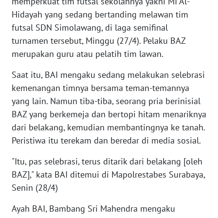
memperkuat tim futsal sekolahnya yakni MI Al-
WN
Hidayah yang sedang bertanding melawan tim
BANTEN
futsal SDN Simolawang, di laga semifinal
turnamen tersebut, Minggu (27/4). Pelaku BAZ
WN
merupakan guru atau pelatih tim lawan.
NTT
Saat itu, BAI mengaku sedang melakukan selebrasi
WN
kemenangan timnya bersama teman-temannya
KEPRI
yang lain. Namun tiba-tiba, seorang pria berinisial
BAZ yang berkemeja dan bertopi hitam menariknya
WN
PAPUA
dari belakang, kemudian membantingnya ke tanah.
Peristiwa itu terekam dan beredar di media sosial.
WN
"Itu, pas selebrasi, terus ditarik dari belakang [oleh
PAPUA
BARAT
BAZ]," kata BAI ditemui di Mapolrestabes Surabaya,
Senin (28/4)
WN
Ayah BAI, Bambang Sri Mahendra mengaku
RIAU