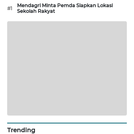
CILEUNGSI
Mendagri Minta Pemda Siapkan Lokasi
#1
NEWS
Sekolah Rakyat
BERKAT
NEWS
BERAMPU
NEWS
ANUGERAH
NEWS
AKHLAK
ID
PERAPKI
NEWS
Trending