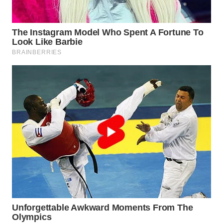
WN
SUMEDANG
WN
CIANJUR
WN
KEPULAUAN
SERIBU
WN
TANGERANG
WN
BINJAI
WN
CIREBON