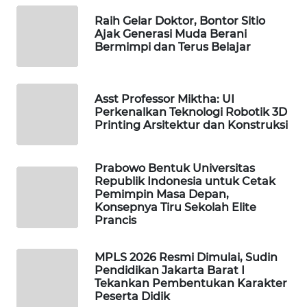
SIBARAGAS
Raih Gelar Doktor, Bontor Sitio
NEWS
Ajak Generasi Muda Berani
Bermimpi dan Terus Belajar
METRO
SIANTAR
NEWS
Asst Professor Miktha: UI
Perkenalkan Teknologi Robotik 3D
Printing Arsitektur dan Konstruksi
METRO
MEDAN
NEWS
Prabowo Bentuk Universitas
Republik Indonesia untuk Cetak
Pemimpin Masa Depan,
METRO
Konsepnya Tiru Sekolah Elite
JAKARTA
Prancis
NEWS
MPLS 2026 Resmi Dimulai, Sudin
KRT
Pendidikan Jakarta Barat I
NEWS
Tekankan Pembentukan Karakter
Peserta Didik