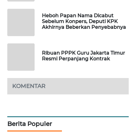
KARING
NEWS
Heboh Papan Nama Dicabut
Sebelum Konpers, Deputi KPK
JURNAL
Akhirnya Beberkan Penyebabnya
MARITIM
HUMBANG
Ribuan PPPK Guru Jakarta Timur
NEWS
Resmi Perpanjang Kontrak
GARONGGANG
NEWS
KOMENTAR
FISUELRI
ID
ENERGI
NEWS
Berita Populer