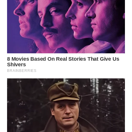
Wahana
Media
Group
WAHANA
NEWS
WAHANA
TANI
WAHANA
ADVOKAT
WAHANA
INFRASTRUKTUR
WAHANA
KONSUMEN