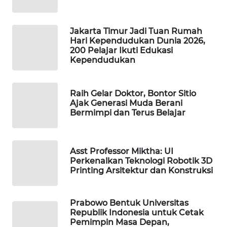
WAHANA
DESA
Jakarta Timur Jadi Tuan Rumah
WISATA
Hari Kependudukan Dunia 2026,
200 Pelajar Ikuti Edukasi
LAPAK
Kependudukan
WAHANA
Raih Gelar Doktor, Bontor Sitio
Wahana
Ajak Generasi Muda Berani
Network
Bermimpi dan Terus Belajar
KONSUMEN
LISTRIK
Asst Professor Miktha: UI
Perkenalkan Teknologi Robotik 3D
MASYARAKAT
Printing Arsitektur dan Konstruksi
KELISTRIKAN
Prabowo Bentuk Universitas
WALINKI
Republik Indonesia untuk Cetak
ID
Pemimpin Masa Depan,