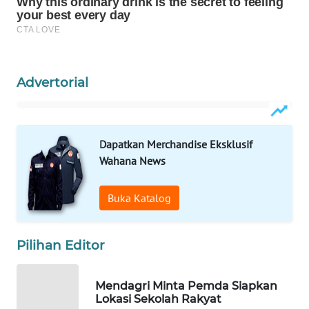
WAHANA
SPORT
WAHANA
Advertorial
UMKM
WAHANA
SELEB
Dapatkan Merchandise Eksklusif
Wahana News
WAHANA
PERSONA
Buka Katalog
WAHANA
OTOMOTIF
Pilihan Editor
WAHANA
Mendagri Minta Pemda Siapkan
HEALTH
Lokasi Sekolah Rakyat