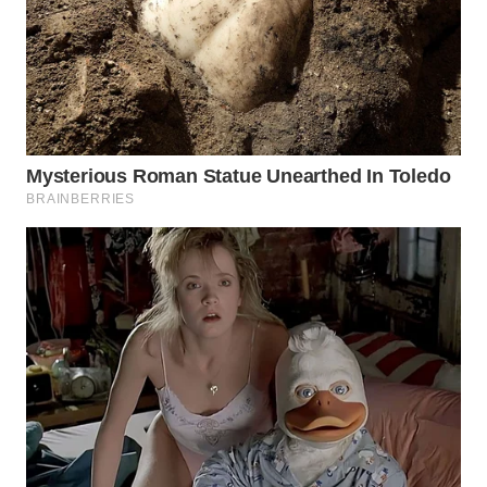
WN
INDRAMAYU
WN
KUNINGAN
WN
MAJALENGKA
WN
SUBANG
WN
SUKABUMI
WN
PURWAKARTA