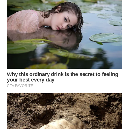
WN
SUMEDANG
WN
CIANJUR
WN
KEPULAUAN
SERIBU
WN
TANGERANG
WN
BINJAI
WN
CIREBON