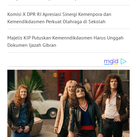
WN
Komisi X DPR RI Apresiasi Sinergi Kemenpora dan
NUSANTARA
Kemendikdasmen Perkuat Olahraga di Sekolah
WN
JOGJA
Majelis KIP Putuskan Kemenndikdasmen Harus Unggah
Dokumen Ijazah Gibran
WN
JATIM
WN
BALI
WN
KALBAR
WN
KALTENG