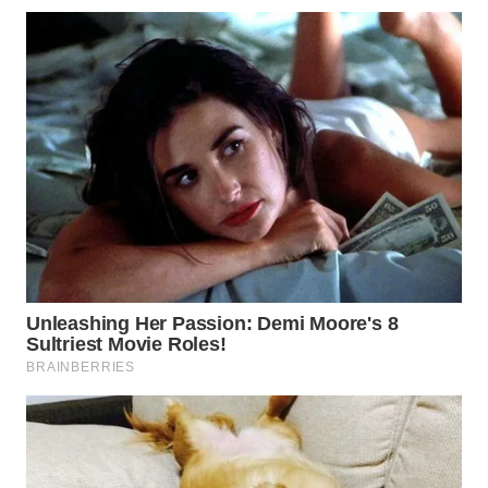
WN
MALUKU
WN
MALUT
WN
DAIRI
WN
DANAU
TOBA
WN
NIAS
WN
LANGKAT