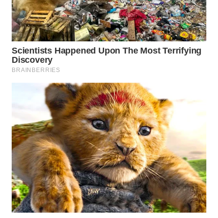
TAPANULI
TENGAH
WN DELI
SERDANG
WN
TEBING
TINGGI
WN
PAKPAK
WN
KARAWANG
WN
BEKASI