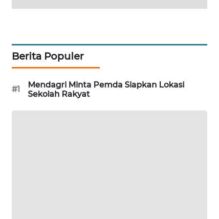
PORTAL
KONSUMEN
FORWAMKI
Berita Populer
ALPERKLINAS
Mendagri Minta Pemda Siapkan Lokasi
#1
Sekolah Rakyat
FORJASIDA
TAMBANG
NEWS
SITUNGIR
NEWS
SIDIKALANG
NEWS