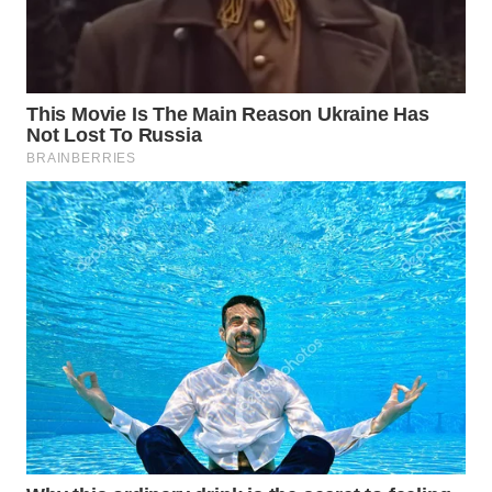
WAHANA
LISTRIK
WAHANA
TRAVEL
WAHANA
TV
WAHANANEWS
ID
WAHANANEWS
CO ID
WAHANANEWS
NET