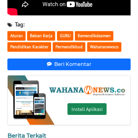
WN
SERAMBI
Tag:
WN
Aturan
Beban Kerja
GURU
Kemendikdasmen
JAMBI
Pendidikan Karakter
Permendikbud
Wahananewsco
WN
SULTRA
Beri Komentar
WN
NTB
WN
SULTENG
Install Aplikasi
WN
SULBAR
Berita Terkait