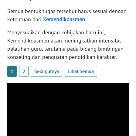
WN
Semua bentuk tugas tersebut harus sesuai dengan
BANTEN
ketentuan dari
Kemendikdasmen
.
WN
Menyesuaikan dengan kebijakan baru ini,
NTT
Kemendikdasmen akan meningkatkan intensitas
pelatihan guru, terutama pada bidang bimbingan
WN
konseling dan penguatan pendidikan karakter.
KEPRI
1
2
Selanjutnya
Lihat Semua
WN
PAPUA
WN
PAPUA
BARAT
WN
RIAU