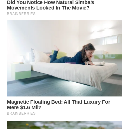
WN
BOGOR
WN
DEPOK
WN
TAPANULI
UTARA
WN
SAMOSIR
WN
PADANG
LAWAS