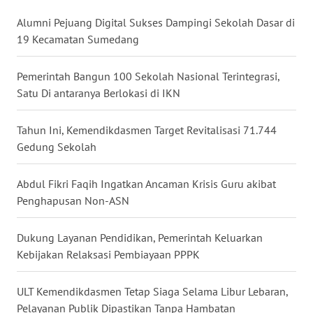
WN
Alumni Pejuang Digital Sukses Dampingi Sekolah Dasar di
BABEL
19 Kecamatan Sumedang
WN
Pemerintah Bangun 100 Sekolah Nasional Terintegrasi,
SUMBAR
Satu Di antaranya Berlokasi di IKN
WN
Tahun Ini, Kemendikdasmen Target Revitalisasi 71.744
SUMSEL
Gedung Sekolah
WN
Abdul Fikri Faqih Ingatkan Ancaman Krisis Guru akibat
BENGKULU
Penghapusan Non-ASN
WN
Dukung Layanan Pendidikan, Pemerintah Keluarkan
LAMPUNG
Kebijakan Relaksasi Pembiayaan PPPK
WN
ULT Kemendikdasmen Tetap Siaga Selama Libur Lebaran,
JATENG
Pelayanan Publik Dipastikan Tanpa Hambatan