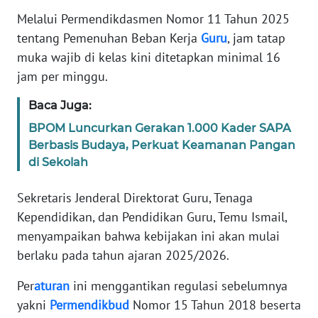
Informasi
Melalui Permendikdasmen Nomor 11 Tahun 2025
tentang Pemenuhan Beban Kerja
Guru
, jam tatap
INDEKS
BERITA
muka wajib di kelas kini ditetapkan minimal 16
jam per minggu.
KONTAK
KAMI
Baca Juga:
BPOM Luncurkan Gerakan 1.000 Kader SAPA
INFO
Berbasis Budaya, Perkuat Keamanan Pangan
IKLAN
di Sekolah
TENTANG
Sekretaris Jenderal Direktorat Guru, Tenaga
KAMI
Kependidikan, dan Pendidikan Guru, Temu Ismail,
menyampaikan bahwa kebijakan ini akan mulai
PEDOMAN
berlaku pada tahun ajaran 2025/2026.
MEDIA
SIBER
Per
aturan
ini menggantikan regulasi sebelumnya
yakni
Permendikbud
Nomor 15 Tahun 2018 beserta
REDAKSI