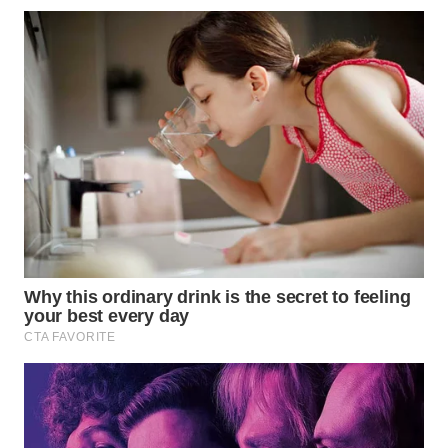
WN
NATUNA
WN
BINTAN
WN
MANDALIKA
WN
LIKUPANG
WN
LABUANBAJO
WN
BORNEO