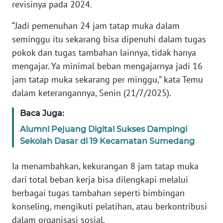
revisinya pada 2024.
KARIR
“Jadi pemenuhan 24 jam tatap muka dalam
seminggu itu sekarang bisa dipenuhi dalam tugas
DISCLAIMER
pokok dan tugas tambahan lainnya, tidak hanya
mengajar. Ya minimal beban mengajarnya jadi 16
Wahana
jam tatap muka sekarang per minggu,” kata Temu
News
dalam keterangannya, Senin (21/7/2025).
Regional
Baca Juga:
WN
Alumni Pejuang Digital Sukses Dampingi
SUMUT
Sekolah Dasar di 19 Kecamatan Sumedang
WN
Ia menambahkan, kekurangan 8 jam tatap muka
JAKARTA
dari total beban kerja bisa dilengkapi melalui
berbagai tugas tambahan seperti bimbingan
WN
JABAR
konseling, mengikuti pelatihan, atau berkontribusi
dalam organisasi sosial.