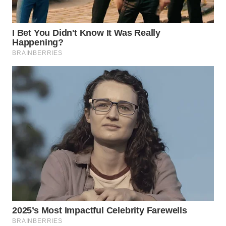
WN
KALTARA
WN
KALSEL
WN
KALTIM
WN
SULSEL
WN
GORONTALO
WN
SULUT