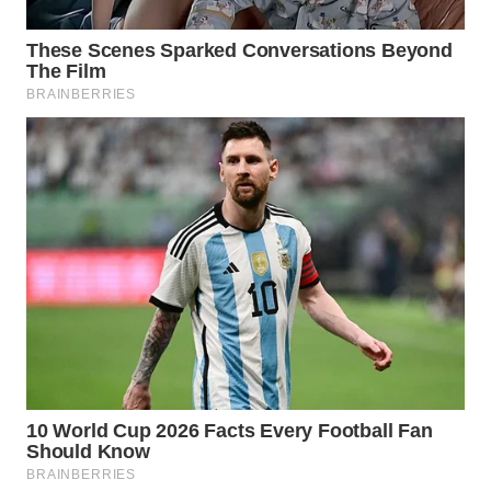
WN
PRIANGAN
TIMUR
WN
SEMARANG
WN
SOLO
WN
BOROBUDUR
WN
MADURA
WN
SURABAYA