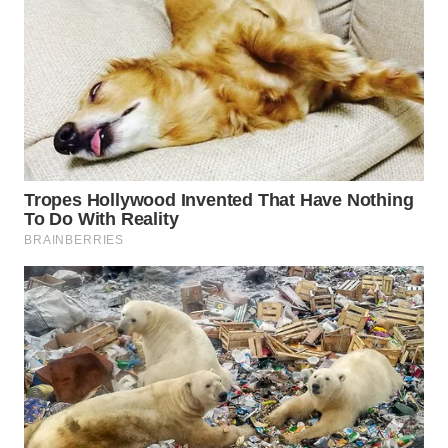
WN
TAPANULI
SELATAN
WN
TANJUNG
LESUNG
WN
KARO
WN
SIMALUNGUN
WN
LABUHANBATU
WN