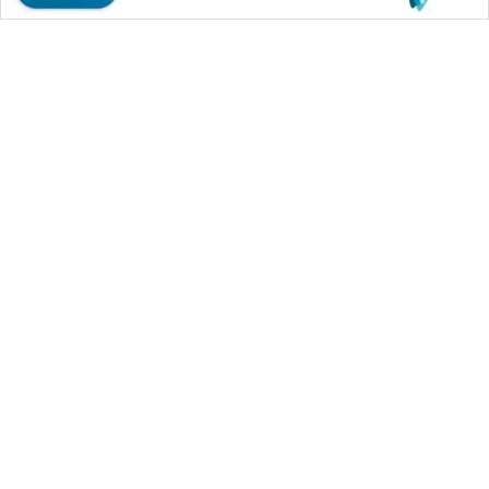
WAHANA MEDIA GROUP
|
|
|
WAHANA NEWS co
WAHANA TANI
WAHANA ADVOKAT
|
|
WAHANA INFRASTRUKTUR
WAHANA KONSUMEN
|
|
|
WAHANA LISTRIK
WAHANA TRAVEL
WAHANA TV
|
|
|
WAHANANEWS id
WAHANANEWS CO ID
WAHANANEWS NET
|
|
|
WAHANA SPORT ID
Wahana UMKM
Wahana Seleb
|
|
|
Wahana Persona
Wahana Otomotif
Wahana Health
|
Wahana Desa Wisata
Lapak Wahana