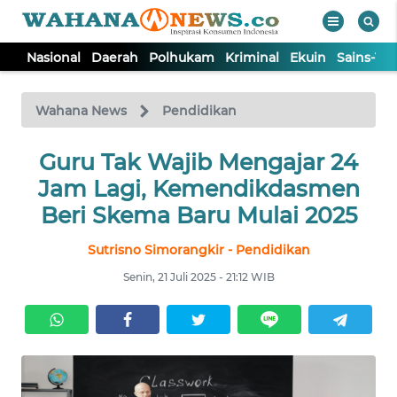
Nasional
Daerah
Polhukam
Kriminal
Ekuin
Sains-Te
WAHANA
Tutup
TV
Wahana News
Pendidikan
NASIONAL
Guru Tak Wajib Mengajar 24
Jam Lagi, Kemendikdasmen
DAERAH
Beri Skema Baru Mulai 2025
Sutrisno Simorangkir - Pendidikan
POLHUKAM
Senin, 21 Juli 2025 - 21:12 WIB
KRIMINAL
EKUIN