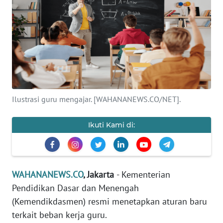
SAINS-TEKNO
KESEHATAN
INTERNASIONAL
SERBA-SERBI
Ilustrasi guru mengajar. [WAHANANEWS.CO/NET].
PENDIDIKAN
Ikuti Kami di:
OLAHRAGA
OPINI
WAHANANEWS.CO
, Jakarta
- Kementerian
Pendidikan Dasar dan Menengah
EDITORIAL
(Kemendikdasmen) resmi menetapkan aturan baru
terkait beban kerja guru.