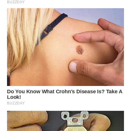
WN
BOGOR
WN
DEPOK
WN
TAPANULI
UTARA
WN
SAMOSIR
WN
PADANG
LAWAS