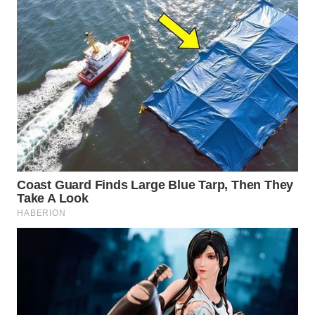
Wahana
Media
Group
WAHANA
NEWS
WAHANA
TANI
WAHANA
ADVOKAT
WAHANA
INFRASTRUKTUR
WAHANA
KONSUMEN