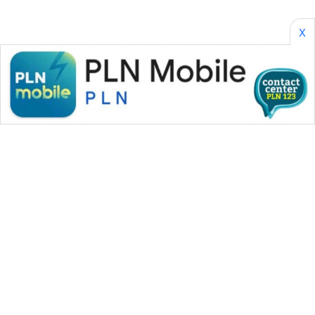
X
WAHANA MEDIA GROUP
|
|
|
WAHANA NEWS co
WAHANA TANI
WAHANA ADVOKAT