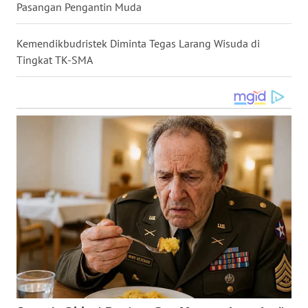
Pasangan Pengantin Muda
WN
NUSANTARA
Kemendikbudristek Diminta Tegas Larang Wisuda di
Tingkat TK-SMA
WN
JOGJA
WN
JATIM
WN
BALI
WN
KALBAR
WN
KALTENG