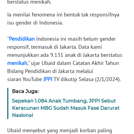
berstatus menikah.
Informasi
Ia menilai fenomena ini bentuk tak responsifnya
INDEKS
BERITA
isu gender di Indonesia.
KONTAK
"
Pendidikan
Indonesia ini masih belum gender
KAMI
responsif, termasuk di Jakarta. Data kami
menunjukkan ada 9.131 anak di Jakarta berstatus
INFO
menikah
," ujar Ubaid dalam Catatan Akhir Tahun
IKLAN
Bidang Pendidikan di Jakarta melalui
siaran YouTube
JPPI
TV dikutip Selasa (2/1/2024).
TENTANG
KAMI
Baca Juga:
Sepekan 1.084 Anak Tumbang, JPPI Sebut
PEDOMAN
Keracunan MBG Sudah Masuk Fase Darurat
MEDIA
Nasional
SIBER
Ubaid menyebut yang menjadi korban paling
REDAKSI