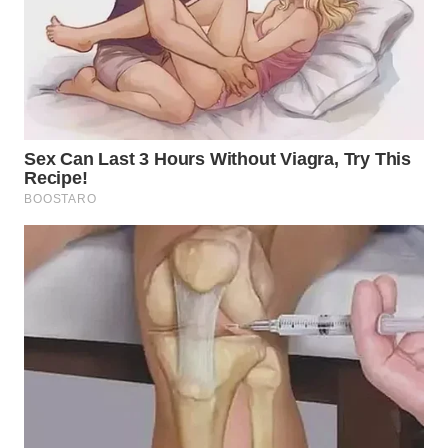
WN
TAPANULI
SELATAN
WN
TANJUNG
LESUNG
WN
KARO
WN
SIMALUNGUN
WN
LABUHANBATU
WN