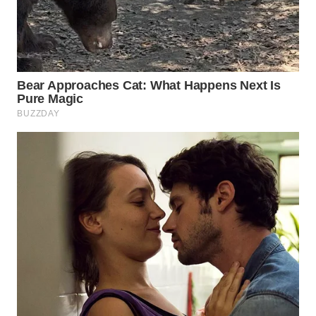
WN
INDRAMAYU
WN
KUNINGAN
WN
MAJALENGKA
WN
SUBANG
WN
SUKABUMI
WN
PURWAKARTA