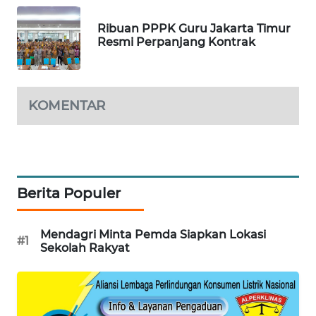
MAWAKA
Ribuan PPPK Guru Jakarta Timur
ID
Resmi Perpanjang Kontrak
MARTABAT
NET
KOMENTAR
PLN
WATCH
MKLI
Berita Populer
LPKKI
Mendagri Minta Pemda Siapkan Lokasi
#1
Sekolah Rakyat
LKKI
KOPEKLIN