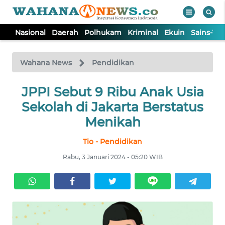
Nasional
Daerah
Polhukam
Kriminal
Ekuin
Sains-Te
WAHANA
Tutup
TV
Wahana News
Pendidikan
NASIONAL
JPPI Sebut 9 Ribu Anak Usia
Sekolah di Jakarta Berstatus
DAERAH
Menikah
Tio - Pendidikan
POLHUKAM
Rabu, 3 Januari 2024 - 05:20 WIB
KRIMINAL
EKUIN