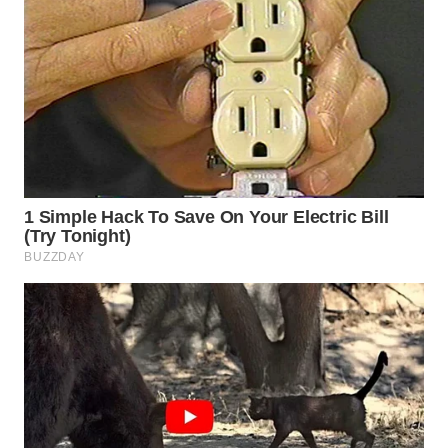
WN
SUMEDANG
WN
CIANJUR
WN
KEPULAUAN
SERIBU
WN
TANGERANG
WN
BINJAI
WN
CIREBON