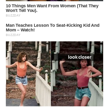
WN
PRIANGAN
TIMUR
WN
SEMARANG
WN
SOLO
WN
BOROBUDUR
WN
MADURA
WN
SURABAYA