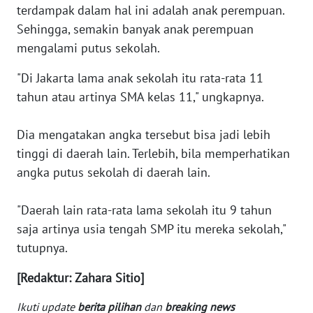
terdampak dalam hal ini adalah anak perempuan.
Sehingga, semakin banyak anak perempuan
KARIR
mengalami putus sekolah.
DISCLAIMER
"Di Jakarta lama anak sekolah itu rata-rata 11
tahun atau artinya SMA kelas 11," ungkapnya.
Wahana
News
Regional
Dia mengatakan angka tersebut bisa jadi lebih
tinggi di daerah lain. Terlebih, bila memperhatikan
WN
angka putus sekolah di daerah lain.
SUMUT
"Daerah lain rata-rata lama sekolah itu 9 tahun
WN
saja artinya usia tengah SMP itu mereka sekolah,"
JAKARTA
tutupnya.
WN
[Redaktur: Zahara Sitio]
JABAR
Ikuti update
berita pilihan
dan
breaking news