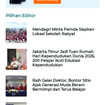
WAHANA
SPORT
Pilihan Editor
WAHANA
UMKM
Mendagri Minta Pemda Siapkan
Lokasi Sekolah Rakyat
WAHANA
SELEB
Jakarta Timur Jadi Tuan Rumah
Hari Kependudukan Dunia 2026,
WAHANA
200 Pelajar Ikuti Edukasi
PERSONA
Kependudukan
WAHANA
OTOMOTIF
Raih Gelar Doktor, Bontor Sitio
Ajak Generasi Muda Berani
Bermimpi dan Terus Belajar
WAHANA
HEALTH