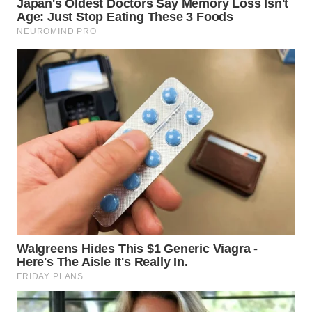
WN
KALTARA
WN
KALSEL
WN
KALTIM
WN
SULSEL
WN
GORONTALO
WN
SULUT