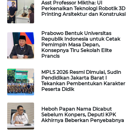
Asst Professor Miktha: UI
WAHANA
Perkenalkan Teknologi Robotik 3D
DESA
Printing Arsitektur dan Konstruksi
WISATA
Prabowo Bentuk Universitas
LAPAK
Republik Indonesia untuk Cetak
WAHANA
Pemimpin Masa Depan,
Konsepnya Tiru Sekolah Elite
Prancis
Wahana
Network
MPLS 2026 Resmi Dimulai, Sudin
Pendidikan Jakarta Barat I
KONSUMEN
Tekankan Pembentukan Karakter
LISTRIK
Peserta Didik
MASYARAKAT
KELISTRIKAN
Heboh Papan Nama Dicabut
Sebelum Konpers, Deputi KPK
Akhirnya Beberkan Penyebabnya
WALINKI
ID