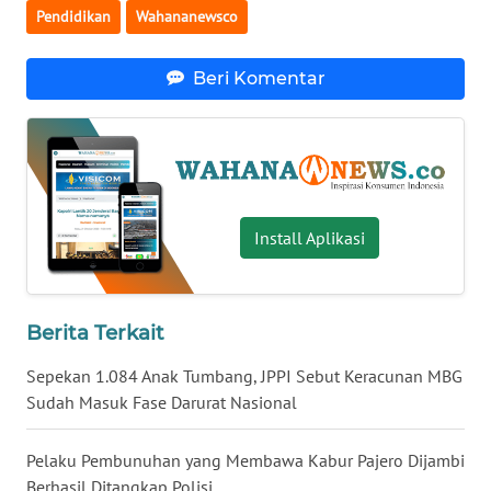
Pendidikan
Wahananewsco
WN
SERAMBI
Beri Komentar
WN
JAMBI
WN
SULTRA
Install Aplikasi
WN
NTB
Berita Terkait
WN
Sepekan 1.084 Anak Tumbang, JPPI Sebut Keracunan MBG
SULTENG
Sudah Masuk Fase Darurat Nasional
WN
Pelaku Pembunuhan yang Membawa Kabur Pajero Dijambi
SULBAR
Berhasil Ditangkap Polisi