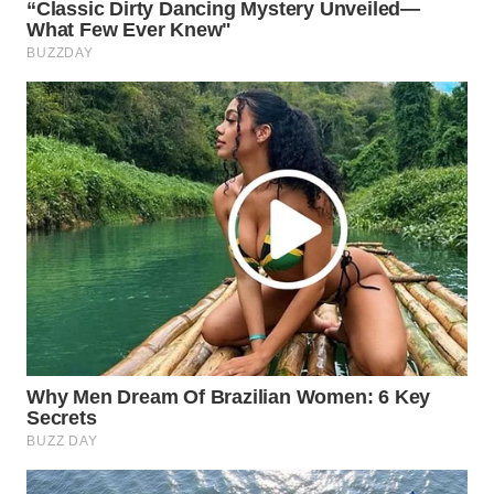
WN
NATUNA
WN
BINTAN
WN
MANDALIKA
WN
LIKUPANG
WN
LABUANBAJO
WN
BORNEO