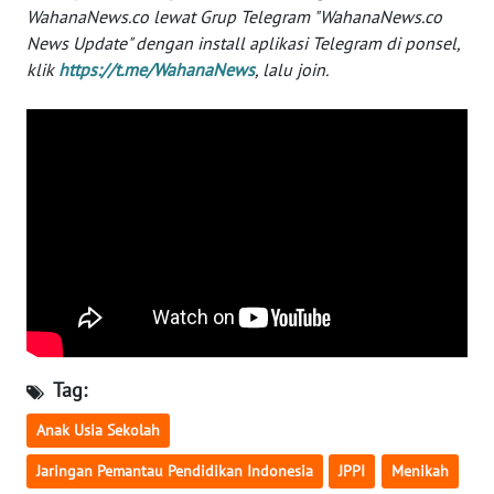
WahanaNews.co lewat Grup Telegram "WahanaNews.co
WN
BANTEN
News Update" dengan install aplikasi Telegram di ponsel,
klik
https://t.me/WahanaNews
, lalu join.
WN
NTT
WN
KEPRI
WN
PAPUA
WN
PAPUA
Tag:
BARAT
Anak Usia Sekolah
WN
Jaringan Pemantau Pendidikan Indonesia
JPPI
Menikah
RIAU