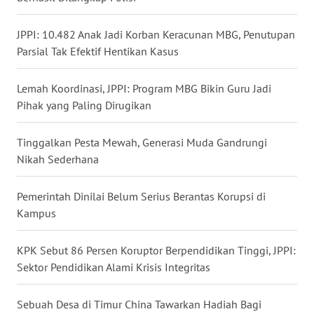
WN
JPPI: 10.482 Anak Jadi Korban Keracunan MBG, Penutupan
BABEL
Parsial Tak Efektif Hentikan Kasus
WN
SUMBAR
Lemah Koordinasi, JPPI: Program MBG Bikin Guru Jadi
Pihak yang Paling Dirugikan
WN
SUMSEL
Tinggalkan Pesta Mewah, Generasi Muda Gandrungi
Nikah Sederhana
WN
BENGKULU
Pemerintah Dinilai Belum Serius Berantas Korupsi di
Kampus
WN
LAMPUNG
KPK Sebut 86 Persen Koruptor Berpendidikan Tinggi, JPPI:
Sektor Pendidikan Alami Krisis Integritas
WN
JATENG
Sebuah Desa di Timur China Tawarkan Hadiah Bagi