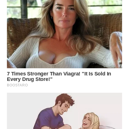
WN
MALUKU
WN
MALUT
WN
DAIRI
WN
DANAU
TOBA
WN
NIAS
WN
LANGKAT