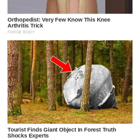
TAPANULI
TENGAH
WN DELI
SERDANG
WN
TEBING
TINGGI
WN
PAKPAK
WN
KARAWANG
WN
BEKASI