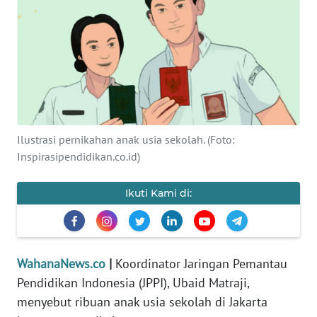
SAINS-TEKNO
KESEHATAN
INTERNASIONAL
SERBA-SERBI
Ilustrasi pernikahan anak usia sekolah. (Foto:
Inspirasipendidikan.co.id)
PENDIDIKAN
Ikuti Kami di:
OLAHRAGA
OPINI
WahanaNews.co
|
Koordinator Jaringan Pemantau
Pendidikan Indonesia (JPPI), Ubaid Matraji,
EDITORIAL
menyebut ribuan anak usia sekolah di Jakarta