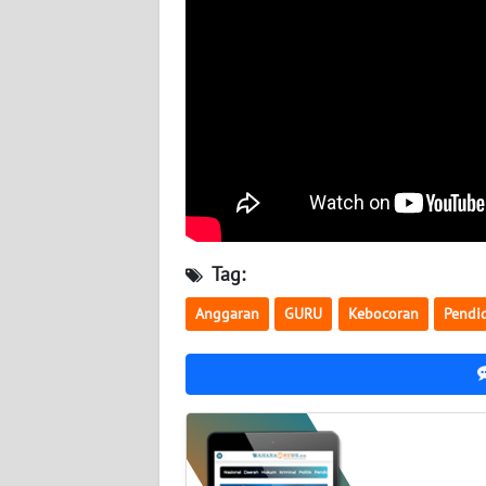
BABEL
WN
SUMBAR
WN
SUMSEL
WN
BENGKULU
Tag:
WN
Anggaran
GURU
Kebocoran
Pendi
LAMPUNG
WN
JATENG
WN