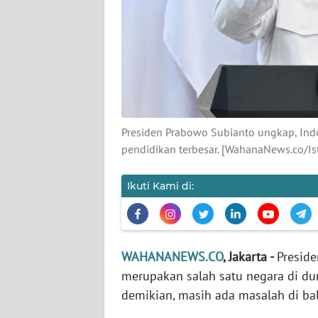
KARIR
DISCLAIMER
Wahana
News
Regional
Presiden Prabowo Subianto ungkap, Ind
WN
pendidikan terbesar. [WahanaNews.co/I
SUMUT
Ikuti Kami di:
WN
JAKARTA
WN
WAHANANEWS.CO
, Jakarta -
Presid
JABAR
merupakan salah satu negara di du
demikian, masih ada masalah di bali
WN
BANTEN