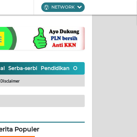
NETWORK
al
Serba-serbi
Pendidikan
Olahraga
Opini
Editoria
Disclaimer
erita Populer