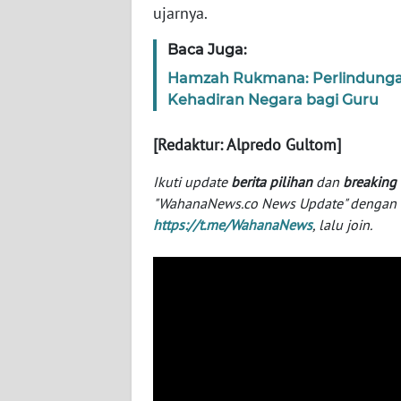
ujarnya.
SERAMBI
Baca Juga:
WN
Hamzah Rukmana: Perlindunga
JAMBI
Kehadiran Negara bagi Guru
WN
[Redaktur: Alpredo Gultom]
SULTRA
Ikuti update
berita pilihan
dan
breaking
WN
"WahanaNews.co News Update" dengan ins
NTB
https://t.me/WahanaNews
, lalu join.
WN
SULTENG
WN
SULBAR
WN