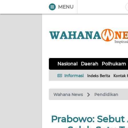
MENU
WAHANA
Tutup
TV
NASIONAL
DAERAH
POLHUKAM
KRIMINAL
EKUIN
SAINS-
KESEHATAN
INTERNASIONAL
Nasional
Daerah
Polhukam
TEKNO
Informasi
Indeks Berita
Kontak 
SERBA-
PENDIDIKAN
OLAHRAGA
OPINI
SERBI
Wahana News
Pendidikan
EDITORIAL
Prabowo: Sebut
Informasi