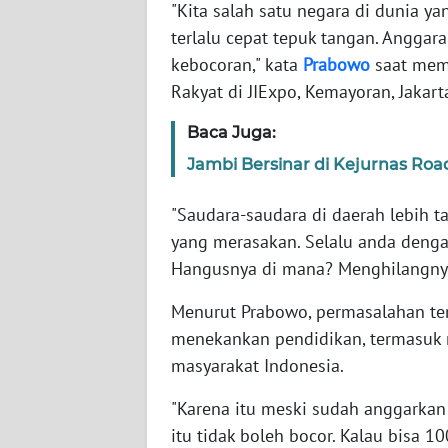
"Kita salah satu negara di dunia y
terlalu cepat tepuk tangan. Anggara
WN
kebocoran," kata
Prabowo
saat mem
NTT
Rakyat di JIExpo, Kemayoran, Jakart
WN
Baca Juga:
KEPRI
Jambi Bersinar di Kejurnas Roa
WN
"Saudara-saudara di daerah lebih ta
PAPUA
yang merasakan. Selalu anda dengar
Hangusnya di mana? Menghilangnya 
WN
PAPUA
Menurut Prabowo, permasalahan ters
BARAT
menekankan pendidikan, termasuk m
masyarakat Indonesia.
WN
RIAU
"Karena itu meski sudah anggarkan
itu tidak boleh bocor. Kalau bisa 10
WN