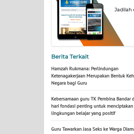
NUSANTARA
Jadilah
WN
JOGJA
WN
JATIM
Berita Terkait
WN
Hamzah Rukmana: Perlindungan
BALI
Ketenagakerjaan Merupakan Bentuk Keh
Negara bagi Guru
WN
KALBAR
Kebersamaan guru TK Pembina Bandar d
hari fondasi penting untuk menciptakan
WN
KALTENG
lingkungan belajar yang positif
WN
Guru Tawarkan Jasa Seks ke Warga Diam