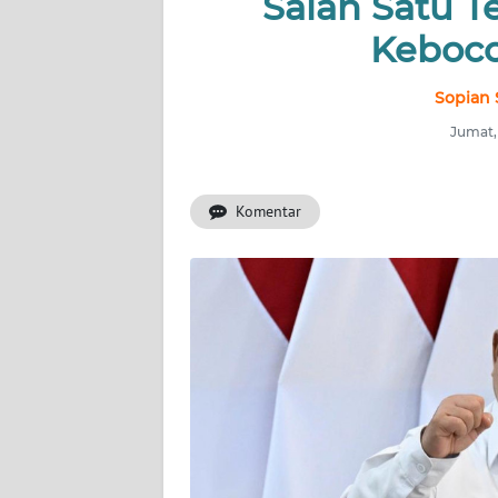
Salah Satu Te
INDEKS
BERITA
Keboco
KONTAK
Sopian 
KAMI
Jumat,
INFO
IKLAN
Komentar
TENTANG
KAMI
PEDOMAN
MEDIA
SIBER
REDAKSI