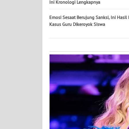
KALTARA
Ini Kronologi Lengkapnya
WN
Emosi Sesaat Berujung Sanksi, Ini Hasil
KALSEL
Kasus Guru Dikeroyok Siswa
WN
KALTIM
WN
SULSEL
WN
GORONTALO
WN
SULUT
WN
MALUKU