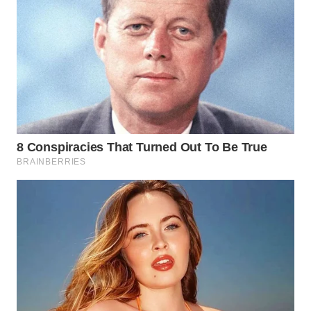
WN
TAPANULI
SELATAN
WN
TANJUNG
LESUNG
WN
KARO
WN
SIMALUNGUN
WN
LABUHANBATU
WN