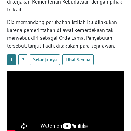
dikerjakan Kementerian Kebudayaan dengan pihak
WN
terkait.
BANTEN
Dia memandang perubahan istilah itu dilakukan
WN
karena pemerintahan di awal kemerdekaan tak
NTT
menyebut diri sebagai Orde Lama. Penyebutan
tersebut, lanjut Fadli, dilakukan para sejarawan.
WN
KEPRI
1
2
Selanjutnya
Lihat Semua
WN
PAPUA
WN
PAPUA
BARAT
WN
RIAU