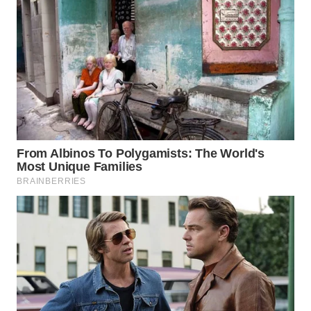
WN
INDRAMAYU
WN
KUNINGAN
WN
MAJALENGKA
WN
SUBANG
WN
SUKABUMI
WN
PURWAKARTA