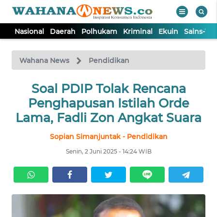
Nasional
Daerah
Polhukam
Kriminal
Ekuin
Sains-Te
WAHANA
Tutup
TV
Wahana News
Pendidikan
NASIONAL
Soal PDIP Tolak Rencana
Penghapusan Istilah Orde
DAERAH
Lama, Fadli Zon Angkat Suara
Sopian Simanjuntak - Pendidikan
POLHUKAM
Senin, 2 Juni 2025 - 14:24 WIB
KRIMINAL
EKUIN