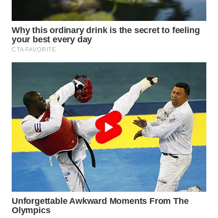
WN
BOGOR
WN
DEPOK
WN
TAPANULI
UTARA
WN
SAMOSIR
WN
PADANG
LAWAS