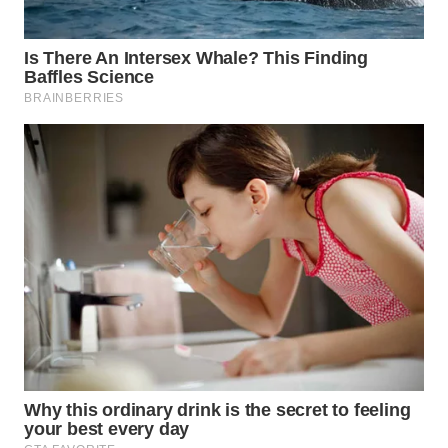
WN
KALTARA
WN
KALSEL
WN
KALTIM
WN
SULSEL
WN
GORONTALO
WN
SULUT