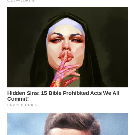
WN
MALUKU
WN
MALUT
WN
DAIRI
WN
DANAU
TOBA
WN
NIAS
WN
LANGKAT