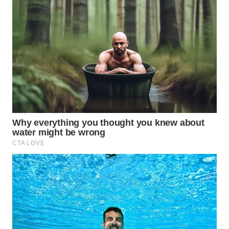
Wahana
Media
Group
WAHANA
NEWS
WAHANA
TANI
WAHANA
ADVOKAT
WAHANA
INFRASTRUKTUR
WAHANA
KONSUMEN