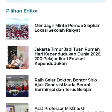
WAHANA
Pilihan Editor
SPORT
WAHANA
Mendagri Minta Pemda Siapkan
UMKM
Lokasi Sekolah Rakyat
WAHANA
SELEB
Jakarta Timur Jadi Tuan Rumah
Hari Kependudukan Dunia 2026,
200 Pelajar Ikuti Edukasi
WAHANA
Kependudukan
PERSONA
Raih Gelar Doktor, Bontor Sitio
WAHANA
Ajak Generasi Muda Berani
OTOMOTIF
Bermimpi dan Terus Belajar
WAHANA
HEALTH
Asst Professor Miktha: UI