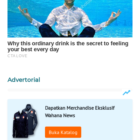
WAHANA
LISTRIK
WAHANA
TRAVEL
WAHANA
TV
WAHANANEWS
Advertorial
ID
WAHANANEWS
Dapatkan Merchandise Eksklusif
CO ID
Wahana News
WAHANANEWS
NET
Buka Katalog