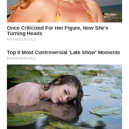
TAPANULI
TENGAH
WN DELI
SERDANG
WN
TEBING
TINGGI
WN
PAKPAK
WN
KARAWANG
WN
BEKASI