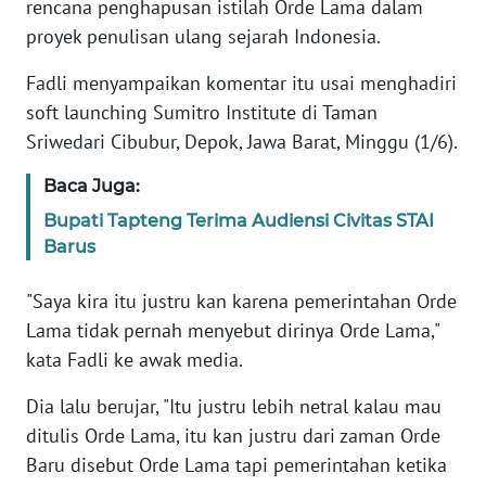
rencana penghapusan istilah Orde Lama dalam
Informasi
proyek penulisan ulang sejarah Indonesia.
INDEKS
BERITA
Fadli menyampaikan komentar itu usai menghadiri
soft launching Sumitro Institute di Taman
KONTAK
Sriwedari Cibubur, Depok, Jawa Barat, Minggu (1/6).
KAMI
Baca Juga:
INFO
Bupati Tapteng Terima Audiensi Civitas STAI
IKLAN
Barus
TENTANG
"Saya kira itu justru kan karena pemerintahan Orde
KAMI
Lama tidak pernah menyebut dirinya Orde Lama,"
kata Fadli ke awak media.
PEDOMAN
MEDIA
Dia lalu berujar, "Itu justru lebih netral kalau mau
SIBER
ditulis Orde Lama, itu kan justru dari zaman Orde
Baru disebut Orde Lama tapi pemerintahan ketika
REDAKSI