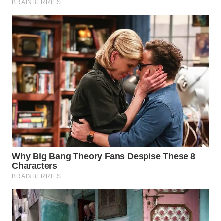
WN
SUMEDANG
WN
CIANJUR
WN
KEPULAUAN
SERIBU
WN
TANGERANG
WN
BINJAI
WN
CIREBON