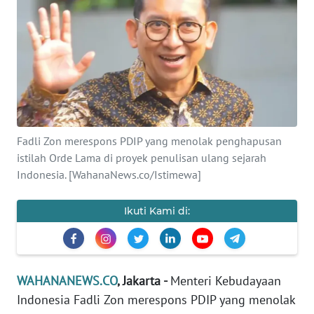
SAINS-TEKNO
KESEHATAN
INTERNASIONAL
SERBA-SERBI
Fadli Zon merespons PDIP yang menolak penghapusan
istilah Orde Lama di proyek penulisan ulang sejarah
PENDIDIKAN
Indonesia. [WahanaNews.co/Istimewa]
OLAHRAGA
Ikuti Kami di:
OPINI
WAHANANEWS.CO
, Jakarta -
Menteri Kebudayaan
EDITORIAL
Indonesia Fadli Zon merespons PDIP yang menolak