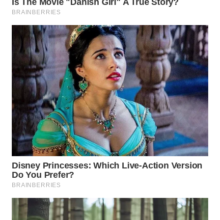
WN
NATUNA
WN
BINTAN
WN
MANDALIKA
WN
LIKUPANG
WN
LABUANBAJO
WN
BORNEO