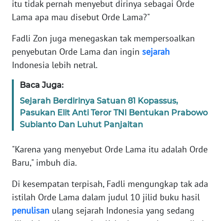
itu tidak pernah menyebut dirinya sebagai Orde
Lama apa mau disebut Orde Lama?"
KARIR
Fadli Zon juga menegaskan tak mempersoalkan
DISCLAIMER
penyebutan Orde Lama dan ingin
sejarah
Indonesia lebih netral.
Wahana
News
Baca Juga:
Regional
Sejarah Berdirinya Satuan 81 Kopassus,
Pasukan Elit Anti Teror TNI Bentukan Prabowo
WN
Subianto Dan Luhut Panjaitan
SUMUT
"Karena yang menyebut Orde Lama itu adalah Orde
WN
Baru," imbuh dia.
JAKARTA
Di kesempatan terpisah, Fadli mengungkap tak ada
WN
istilah Orde Lama dalam judul 10 jilid buku hasil
JABAR
penulisan
ulang sejarah Indonesia yang sedang