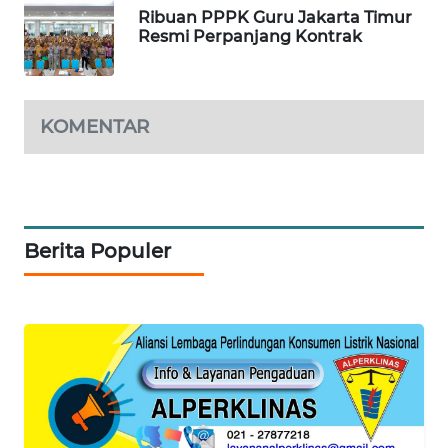
Ribuan PPPK Guru Jakarta Timur
MAWAKA
Resmi Perpanjang Kontrak
ID
MARTABAT
KOMENTAR
NET
PLN
WATCH
Berita Populer
MKLI
LPKKI
LKKI
KOPEKLIN