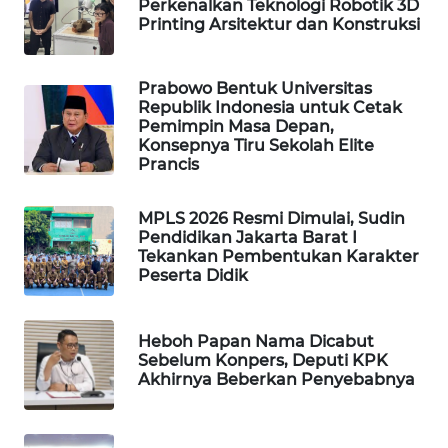
Perkenalkan Teknologi Robotik 3D
WAHANA
Printing Arsitektur dan Konstruksi
DESA
WISATA
Prabowo Bentuk Universitas
Republik Indonesia untuk Cetak
LAPAK
Pemimpin Masa Depan,
WAHANA
Konsepnya Tiru Sekolah Elite
Prancis
Wahana
Network
MPLS 2026 Resmi Dimulai, Sudin
Pendidikan Jakarta Barat I
Tekankan Pembentukan Karakter
KONSUMEN
Peserta Didik
LISTRIK
MASYARAKAT
Heboh Papan Nama Dicabut
KELISTRIKAN
Sebelum Konpers, Deputi KPK
Akhirnya Beberkan Penyebabnya
WALINKI
ID