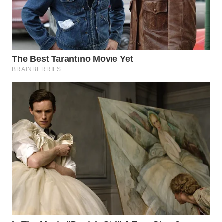
WN
PRIANGAN
TIMUR
WN
SEMARANG
WN
SOLO
WN
BOROBUDUR
WN
MADURA
WN
SURABAYA