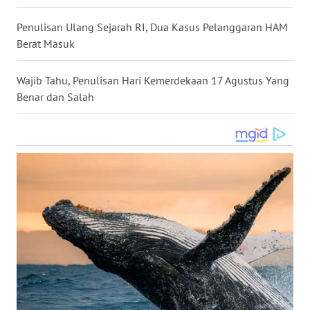
WN
Penulisan Ulang Sejarah RI, Dua Kasus Pelanggaran HAM
NUSANTARA
Berat Masuk
WN
Wajib Tahu, Penulisan Hari Kemerdekaan 17 Agustus Yang
JOGJA
Benar dan Salah
WN
JATIM
WN
BALI
WN
KALBAR
WN
KALTENG