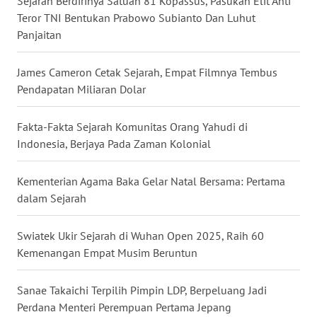
Sejarah Berdirinya Satuan 81 Kopassus, Pasukan Elit Anti
Teror TNI Bentukan Prabowo Subianto Dan Luhut
WN
Panjaitan
BABEL
James Cameron Cetak Sejarah, Empat Filmnya Tembus
WN
SUMBAR
Pendapatan Miliaran Dolar
WN
Fakta-Fakta Sejarah Komunitas Orang Yahudi di
SUMSEL
Indonesia, Berjaya Pada Zaman Kolonial
WN
Kementerian Agama Baka Gelar Natal Bersama: Pertama
BENGKULU
dalam Sejarah
WN
Swiatek Ukir Sejarah di Wuhan Open 2025, Raih 60
LAMPUNG
Kemenangan Empat Musim Beruntun
WN
Sanae Takaichi Terpilih Pimpin LDP, Berpeluang Jadi
JATENG
Perdana Menteri Perempuan Pertama Jepang