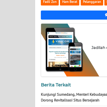
NUSANTARA
Fadli Zon
Ham Berat
Pelanggaran
WN
JOGJA
WN
JATIM
Jadilah
WN
BALI
WN
KALBAR
Berita Terkait
WN
KALTENG
Kunjungi Sumedang, Menteri Kebudayaa
Dorong Revitalisasi Situs Bersejarah
WN