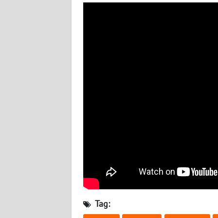
BABEL
WN
SUMBAR
WN
SUMSEL
WN
BENGKULU
WN
LAMPUNG
WN
JATENG
Tag:
WN