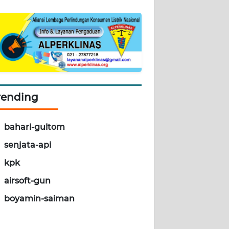
rending
bahari-gultom
senjata-api
kpk
airsoft-gun
boyamin-saiman