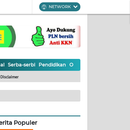
NETWORK
al
Serba-serbi
Pendidikan
Olahraga
Opini
Editoria
Disclaimer
erita Populer