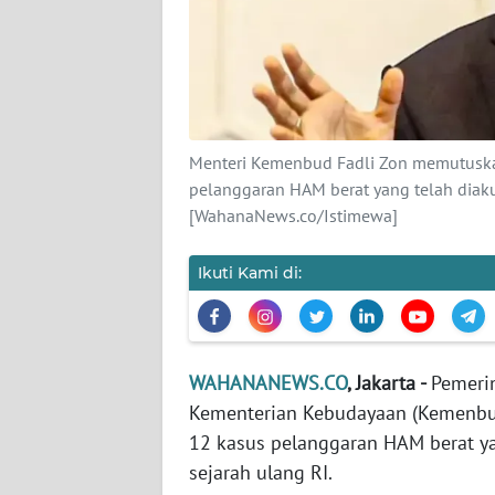
KARIR
DISCLAIMER
Wahana
News
Menteri Kemenbud Fadli Zon memutusk
Regional
pelanggaran HAM berat yang telah diaku
[WahanaNews.co/Istimewa]
WN
SUMUT
Ikuti Kami di:
WN
JAKARTA
WAHANANEWS.CO
, Jakarta -
Pemeri
WN
JABAR
Kementerian Kebudayaan (Kemenb
12 kasus pelanggaran HAM berat ya
WN
sejarah ulang RI.
BANTEN