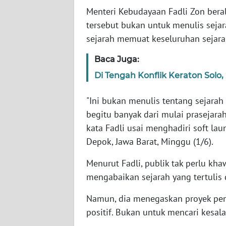
Menteri Kebudayaan Fadli Zon bera
tersebut bukan untuk menulis seja
WN
NTT
sejarah memuat keseluruhan sejara
Baca Juga:
WN
KEPRI
Di Tengah Konflik Keraton Solo
"Ini bukan menulis tentang sejarah
WN
PAPUA
begitu banyak dari mulai prasejarah
kata Fadli usai menghadiri soft lau
WN
Depok, Jawa Barat, Minggu (1/6).
PAPUA
BARAT
Menurut Fadli, publik tak perlu kha
mengabaikan sejarah yang tertulis
WN
RIAU
Namun, dia menegaskan proyek penu
positif. Bukan untuk mencari kesala
WN