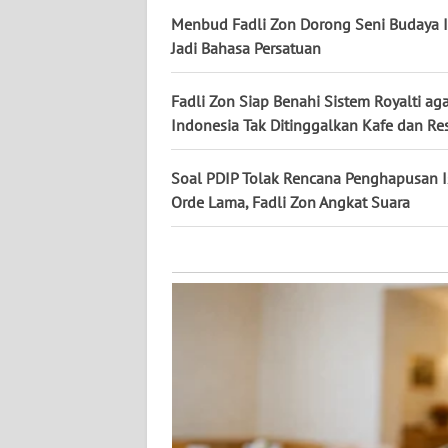
KALTARA
Menbud Fadli Zon Dorong Seni Budaya 
Jadi Bahasa Persatuan
WN
KALSEL
Fadli Zon Siap Benahi Sistem Royalti ag
Indonesia Tak Ditinggalkan Kafe dan Re
WN
KALTIM
Soal PDIP Tolak Rencana Penghapusan I
Orde Lama, Fadli Zon Angkat Suara
WN
SULSEL
WN
GORONTALO
WN
SULUT
WN
MALUKU