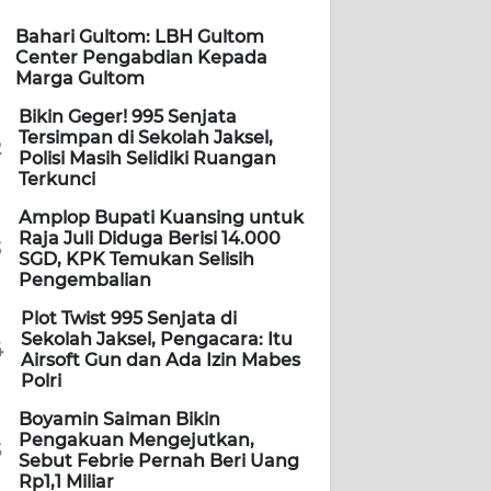
Bahari Gultom: LBH Gultom
Center Pengabdian Kepada
Marga Gultom
Bikin Geger! 995 Senjata
Tersimpan di Sekolah Jaksel,
2
Polisi Masih Selidiki Ruangan
Terkunci
Amplop Bupati Kuansing untuk
Raja Juli Diduga Berisi 14.000
3
SGD, KPK Temukan Selisih
Pengembalian
Plot Twist 995 Senjata di
Sekolah Jaksel, Pengacara: Itu
4
Airsoft Gun dan Ada Izin Mabes
Polri
Boyamin Saiman Bikin
Pengakuan Mengejutkan,
5
Sebut Febrie Pernah Beri Uang
Rp1,1 Miliar