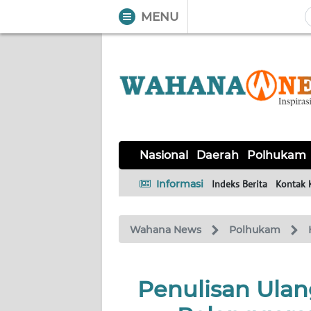
MENU
WAHANA
Tutup
TV
NASIONAL
DAERAH
POLHUKAM
KRIMINAL
EKUIN
SAINS-
KESEHATAN
INTERNASIONAL
Nasional
Daerah
Polhukam
TEKNO
Informasi
Indeks Berita
Kontak 
SERBA-
PENDIDIKAN
OLAHRAGA
OPINI
SERBI
Wahana News
Polhukam
EDITORIAL
Penulisan Ulan
Informasi