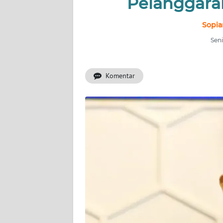
Pelanggara
INDEKS
BERITA
Sopia
Seni
KONTAK
KAMI
Komentar
INFO
IKLAN
TENTANG
KAMI
PEDOMAN
MEDIA
SIBER
REDAKSI