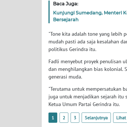
Baca Juga:
SERAMBI
Kunjungi Sumedang, Menteri Ke
WN
Bersejarah
JAMBI
"Tone kita adalah tone yang lebih 
WN
mudah pasti ada saja kesalahan dari
SULTRA
politikus Gerindra itu.
Fadli menyebut proyek penulisan u
WN
NTB
dan menghilangkan bias kolonial. S
generasi muda.
WN
SULTENG
"Terutama untuk mempersatukan ban
juga untuk menjadikan sejarah itu 
WN
Ketua Umum Partai Gerindra itu.
SULBAR
1
2
3
Selanjutnya
Liha
WN