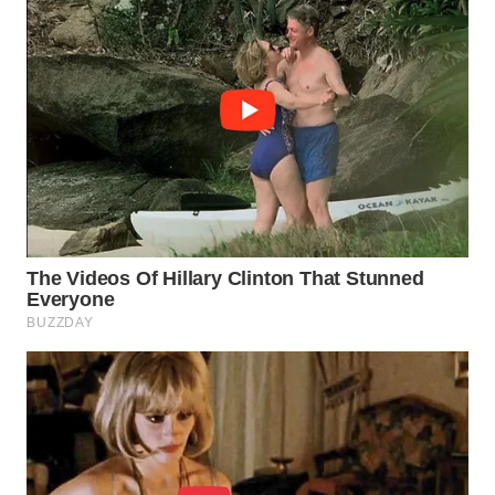
WN
INDRAMAYU
WN
KUNINGAN
WN
MAJALENGKA
WN
SUBANG
WN
SUKABUMI
WN
PURWAKARTA