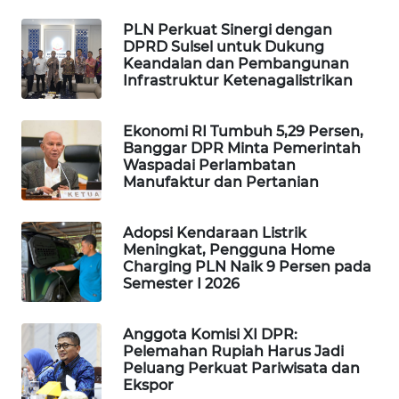
WAHANA
PLN Perkuat Sinergi dengan
SPORT
DPRD Sulsel untuk Dukung
Keandalan dan Pembangunan
Infrastruktur Ketenagalistrikan
WAHANA
UMKM
Ekonomi RI Tumbuh 5,29 Persen,
Banggar DPR Minta Pemerintah
WAHANA
Waspadai Perlambatan
SELEB
Manufaktur dan Pertanian
WAHANA
Adopsi Kendaraan Listrik
PERSONA
Meningkat, Pengguna Home
Charging PLN Naik 9 Persen pada
Semester I 2026
WAHANA
OTOMOTIF
Anggota Komisi XI DPR:
Pelemahan Rupiah Harus Jadi
WAHANA
Peluang Perkuat Pariwisata dan
HEALTH
Ekspor