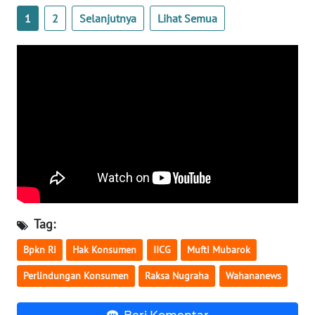
1
2
Selanjutnya
Lihat Semua
WN
SERAMBI
WN
JAMBI
WN
SULTRA
WN
NTB
Tag:
WN
SULTENG
Bpkn Ri
Hak Konsumen
IICG
Mufti Mubarok
Perlindungan Konsumen
Raksa Nugraha
Wahananews
WN
SULBAR