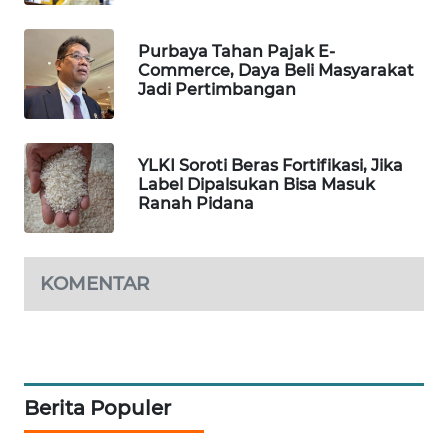
WAHANA
DESA
Purbaya Tahan Pajak E-
WISATA
Commerce, Daya Beli Masyarakat
Jadi Pertimbangan
LAPAK
WAHANA
YLKI Soroti Beras Fortifikasi, Jika
Label Dipalsukan Bisa Masuk
Wahana
Ranah Pidana
Network
KONSUMEN
LISTRIK
KOMENTAR
MASYARAKAT
KELISTRIKAN
Berita Populer
WALINKI
ID