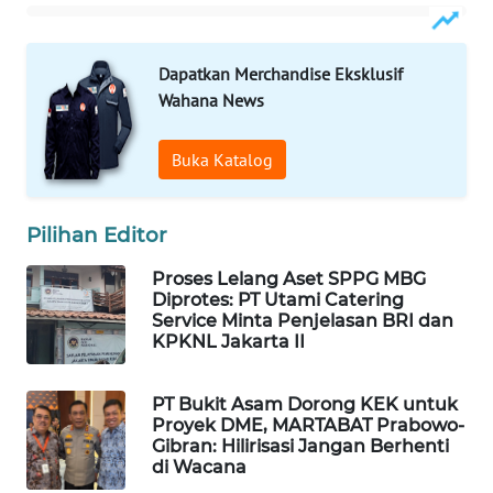
WAHANA
LISTRIK
Dapatkan Merchandise Eksklusif
Wahana News
WAHANA
TRAVEL
Buka Katalog
WAHANA
TV
Pilihan Editor
WAHANANEWS
Proses Lelang Aset SPPG MBG
ID
Diprotes: PT Utami Catering
Service Minta Penjelasan BRI dan
KPKNL Jakarta II
WAHANANEWS
CO ID
PT Bukit Asam Dorong KEK untuk
Proyek DME, MARTABAT Prabowo-
WAHANANEWS
Gibran: Hilirisasi Jangan Berhenti
NET
di Wacana