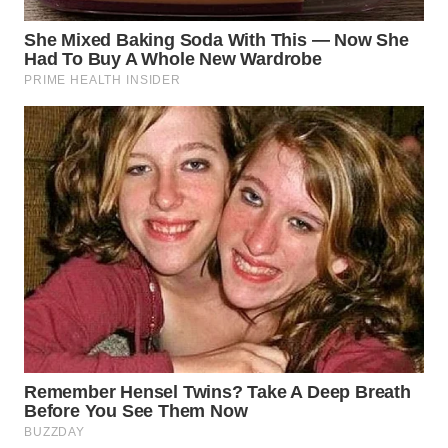
WN
TAPANULI
SELATAN
WN
TANJUNG
LESUNG
WN
KARO
WN
SIMALUNGUN
WN
LABUHANBATU
WN