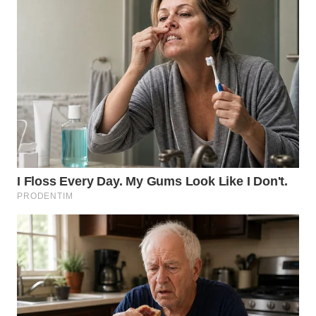
WN
KALTARA
WN
KALSEL
WN
KALTIM
WN
SULSEL
WN
GORONTALO
WN
SULUT