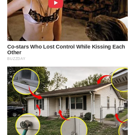
WN
PRIANGAN
TIMUR
WN
SEMARANG
WN
SOLO
WN
BOROBUDUR
WN
MADURA
WN
SURABAYA