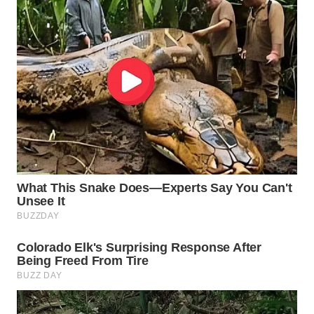
WN
SUMEDANG
WN
CIANJUR
WN
KEPULAUAN
SERIBU
WN
TANGERANG
WN
BINJAI
WN
CIREBON