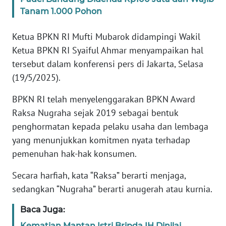
Tanam 1.000 Pohon
KARIR
Ketua BPKN RI Mufti Mubarok didampingi Wakil
Ketua BPKN RI Syaiful Ahmar menyampaikan hal
DISCLAIMER
tersebut dalam konferensi pers di Jakarta, Selasa
Wahana
(19/5/2025).
News
Regional
BPKN RI telah menyelenggarakan BPKN Award
Raksa Nugraha sejak 2019 sebagai bentuk
WN
penghormatan kepada pelaku usaha dan lembaga
SUMUT
yang menunjukkan komitmen nyata terhadap
pemenuhan hak-hak konsumen.
WN
JAKARTA
Secara harfiah, kata “Raksa” berarti menjaga,
sedangkan “Nugraha” berarti anugerah atau kurnia.
WN
JABAR
Baca Juga:
Kematian Mantan Istri Bripda IH Dinilai