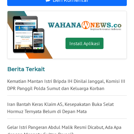
Beri Komentar
WN
BABEL
WN
SUMBAR
Install Aplikasi
WN
SUMSEL
Berita Terkait
WN
Kematian Mantan Istri Bripda IH Dinilai Janggal, Komisi III
BENGKULU
DPR Panggil Polda Sumut dan Keluarga Korban
WN
LAMPUNG
Iran Bantah Keras Klaim AS, Kesepakatan Buka Selat
Hormuz Ternyata Belum di Depan Mata
WN
JATENG
Gelar Istri Pangeran Abdul Malik Resmi Dicabut, Ada Apa