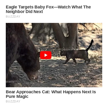
TAPANULI
TENGAH
WN DELI
SERDANG
WN
TEBING
TINGGI
WN
PAKPAK
WN
KARAWANG
WN
BEKASI