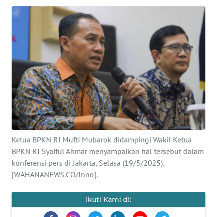
SAINS-TEKNO
KESEHATAN
INTERNASIONAL
SERBA-SERBI
PENDIDIKAN
Ketua BPKN RI Mufti Mubarok didampingi Wakil Ketua
OLAHRAGA
BPKN RI Syaiful Ahmar menyampaikan hal tersebut dalam
konferensi pers di Jakarta, Selasa (19/5/2025).
OPINI
[WAHANANEWS.CO/Inno].
EDITORIAL
Ikuti Kami di: