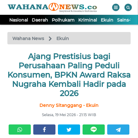
Nasional
Daerah
Polhukam
Kriminal
Ekuin
Sains-Te
WAHANA
Tutup
TV
Wahana News
Ekuin
NASIONAL
Ajang Prestisius bagi
Perusahaan Paling Peduli
DAERAH
Konsumen, BPKN Award Raksa
Nugraha Kembali Hadir pada
POLHUKAM
2026
Denny Sitanggang - Ekuin
KRIMINAL
Selasa, 19 Mei 2026 - 21:15 WIB
EKUIN