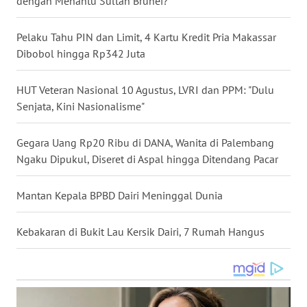
dengan Menantu Sultan Brunei?
WN
NUSANTARA
Pelaku Tahu PIN dan Limit, 4 Kartu Kredit Pria Makassar
Dibobol hingga Rp342 Juta
WN
JOGJA
HUT Veteran Nasional 10 Agustus, LVRI dan PPM: "Dulu
Senjata, Kini Nasionalisme"
WN
JATIM
Gegara Uang Rp20 Ribu di DANA, Wanita di Palembang
Ngaku Dipukul, Diseret di Aspal hingga Ditendang Pacar
WN
BALI
Mantan Kepala BPBD Dairi Meninggal Dunia
WN
Kebakaran di Bukit Lau Kersik Dairi, 7 Rumah Hangus
KALBAR
WN
KALTENG