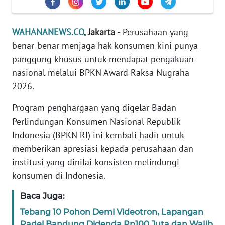
Informasi
INDEKS
WAHANANEWS.CO
, Jakarta -
Perusahaan yang
BERITA
benar-benar menjaga hak konsumen kini punya
panggung khusus untuk mendapat pengakuan
KONTAK
nasional melalui BPKN Award Raksa Nugraha
KAMI
2026.
INFO
Program penghargaan yang digelar Badan
IKLAN
Perlindungan Konsumen Nasional Republik
Indonesia (BPKN RI) ini kembali hadir untuk
TENTANG
memberikan apresiasi kepada perusahaan dan
KAMI
institusi yang dinilai konsisten melindungi
PEDOMAN
konsumen di Indonesia.
MEDIA
SIBER
Baca Juga:
Tebang 10 Pohon Demi Videotron, Lapangan
REDAKSI
Padel Bandung Didenda Rp100 Juta dan Wajib