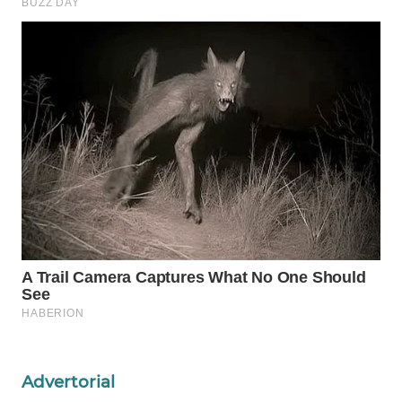
Wahana
Media
Group
WAHANA
NEWS
WAHANA
TANI
WAHANA
ADVOKAT
WAHANA
INFRASTRUKTUR
WAHANA
Advertorial
KONSUMEN