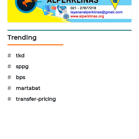
PORTAL
KONSUMEN
FORWAMKI
Trending
ALPERKLINAS
#
tkd
FORJASIDA
#
sppg
#
bps
TAMBANG
NEWS
#
martabat
#
transfer-pricing
SITUNGIR
NEWS
SIDIKALANG
NEWS