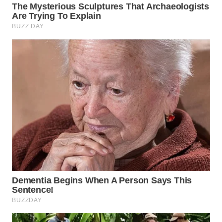
WN
BOGOR
WN
DEPOK
WN
TAPANULI
UTARA
WN
SAMOSIR
WN
PADANG
LAWAS