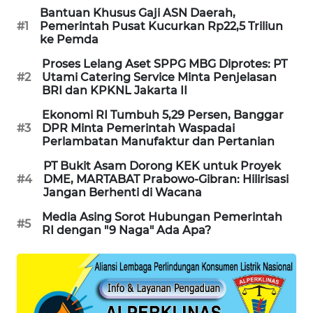
Bantuan Khusus Gaji ASN Daerah,
MAWAKA
#1
Pemerintah Pusat Kucurkan Rp22,5 Triliun
ID
ke Pemda
Proses Lelang Aset SPPG MBG Diprotes: PT
MARTABAT
#2
Utami Catering Service Minta Penjelasan
NET
BRI dan KPKNL Jakarta II
Ekonomi RI Tumbuh 5,29 Persen, Banggar
PLN
#3
DPR Minta Pemerintah Waspadai
Perlambatan Manufaktur dan Pertanian
WATCH
PT Bukit Asam Dorong KEK untuk Proyek
MKLI
#4
DME, MARTABAT Prabowo-Gibran: Hilirisasi
Jangan Berhenti di Wacana
LPKKI
Media Asing Sorot Hubungan Pemerintah
#5
RI dengan "9 Naga" Ada Apa?
LKKI
KOPEKLIN