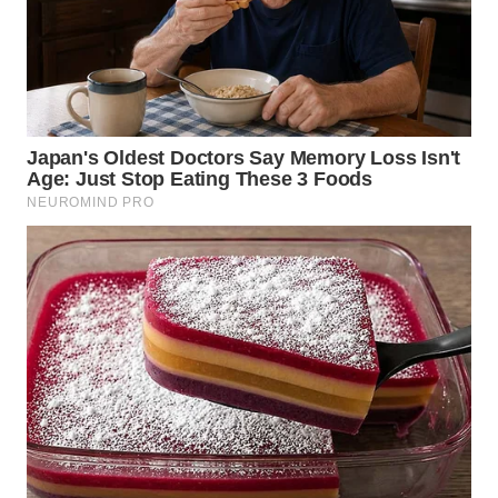
WN
MALUKU
WN
MALUT
WN
DAIRI
WN
DANAU
TOBA
WN
NIAS
WN
LANGKAT