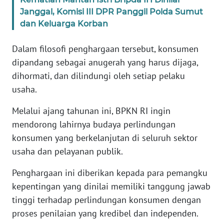
WN
Janggal, Komisi III DPR Panggil Polda Sumut
BANTEN
dan Keluarga Korban
WN
Dalam filosofi penghargaan tersebut, konsumen
NTT
dipandang sebagai anugerah yang harus dijaga,
dihormati, dan dilindungi oleh setiap pelaku
WN
usaha.
KEPRI
Melalui ajang tahunan ini, BPKN RI ingin
WN
mendorong lahirnya budaya perlindungan
PAPUA
konsumen yang berkelanjutan di seluruh sektor
usaha dan pelayanan publik.
WN
PAPUA
Penghargaan ini diberikan kepada para pemangku
BARAT
kepentingan yang dinilai memiliki tanggung jawab
tinggi terhadap perlindungan konsumen dengan
WN
proses penilaian yang kredibel dan independen.
RIAU