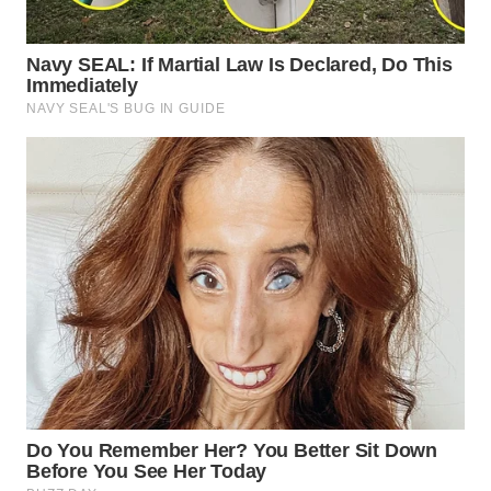
WN
NATUNA
WN
BINTAN
WN
MANDALIKA
WN
LIKUPANG
WN
LABUANBAJO
WN
BORNEO