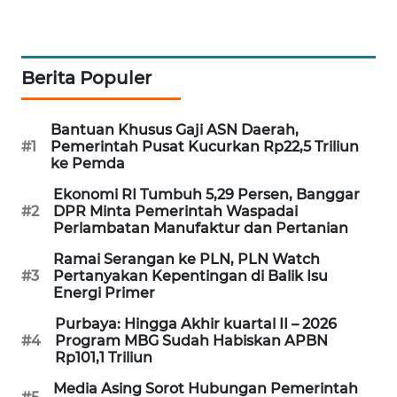
PORTAL
KONSUMEN
Berita Populer
FORWAMKI
Bantuan Khusus Gaji ASN Daerah,
ALPERKLINAS
#1
Pemerintah Pusat Kucurkan Rp22,5 Triliun
ke Pemda
FORJASIDA
Ekonomi RI Tumbuh 5,29 Persen, Banggar
#2
DPR Minta Pemerintah Waspadai
TAMBANG
Perlambatan Manufaktur dan Pertanian
NEWS
Ramai Serangan ke PLN, PLN Watch
#3
Pertanyakan Kepentingan di Balik Isu
SITUNGIR
Energi Primer
NEWS
Purbaya: Hingga Akhir kuartal II – 2026
#4
Program MBG Sudah Habiskan APBN
SIDIKALANG
Rp101,1 Triliun
NEWS
Media Asing Sorot Hubungan Pemerintah