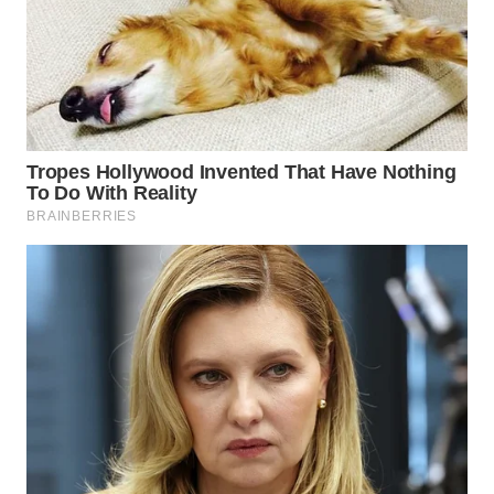
WN
MALUKU
WN
MALUT
WN
DAIRI
WN
DANAU
TOBA
WN
NIAS
WN
LANGKAT