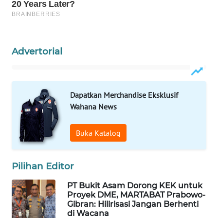
WAHANA
SPORT
WAHANA
Advertorial
UMKM
WAHANA
SELEB
Dapatkan Merchandise Eksklusif
Wahana News
WAHANA
PERSONA
Buka Katalog
WAHANA
Pilihan Editor
OTOMOTIF
PT Bukit Asam Dorong KEK untuk
WAHANA
Proyek DME, MARTABAT Prabowo-
HEALTH
Gibran: Hilirisasi Jangan Berhenti
di Wacana