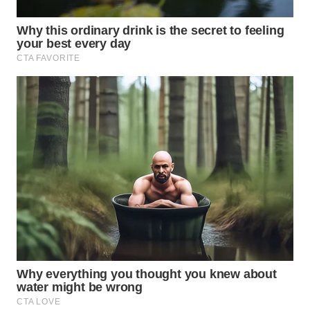
WN
INDRAMAYU
WN
KUNINGAN
WN
MAJALENGKA
WN
SUBANG
WN
SUKABUMI
WN
PURWAKARTA