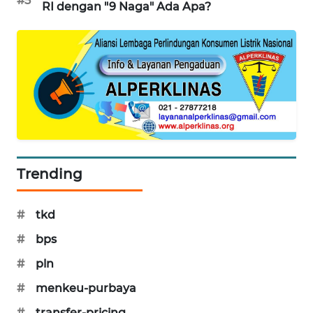
#5
RI dengan "9 Naga" Ada Apa?
SIBARAGAS
NEWS
METRO
SIANTAR
NEWS
METRO
MEDAN
NEWS
Trending
METRO
#
tkd
JAKARTA
NEWS
#
bps
#
pln
KRT
NEWS
#
menkeu-purbaya
#
transfer-pricing