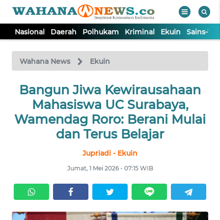
Nasional
Daerah
Polhukam
Kriminal
Ekuin
Sains-Te
WAHANA
Tutup
TV
Wahana News
Ekuin
NASIONAL
Bangun Jiwa Kewirausahaan
Mahasiswa UC Surabaya,
DAERAH
Wamendag Roro: Berani Mulai
dan Terus Belajar
POLHUKAM
Jupriadi - Ekuin
Jumat, 1 Mei 2026 - 07:15 WIB
KRIMINAL
EKUIN