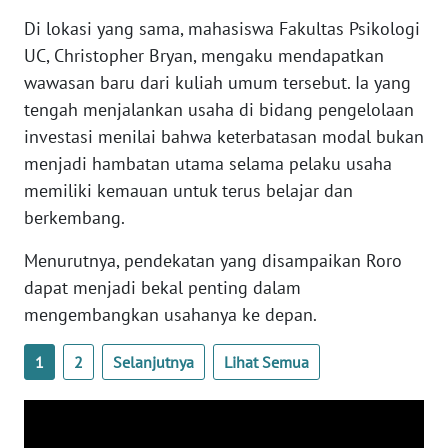
Di lokasi yang sama, mahasiswa Fakultas Psikologi
WN
UC, Christopher Bryan, mengaku mendapatkan
SERAMBI
wawasan baru dari kuliah umum tersebut. Ia yang
WN
tengah menjalankan usaha di bidang pengelolaan
JAMBI
investasi menilai bahwa keterbatasan modal bukan
menjadi hambatan utama selama pelaku usaha
WN
memiliki kemauan untuk terus belajar dan
SULTRA
berkembang.
WN
Menurutnya, pendekatan yang disampaikan Roro
NTB
dapat menjadi bekal penting dalam
mengembangkan usahanya ke depan.
WN
SULTENG
1
2
Selanjutnya
Lihat Semua
WN
SULBAR