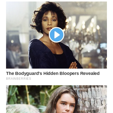
TAPANULI
TENGAH
WN DELI
SERDANG
WN
TEBING
TINGGI
WN
PAKPAK
WN
KARAWANG
WN
BEKASI