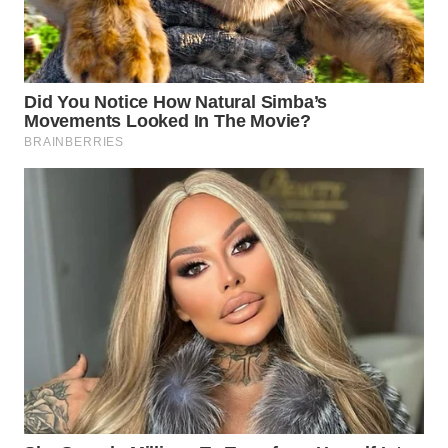
Wahana
Media
Group
WAHANA
NEWS
WAHANA
TANI
WAHANA
ADVOKAT
WAHANA
INFRASTRUKTUR
WAHANA
KONSUMEN