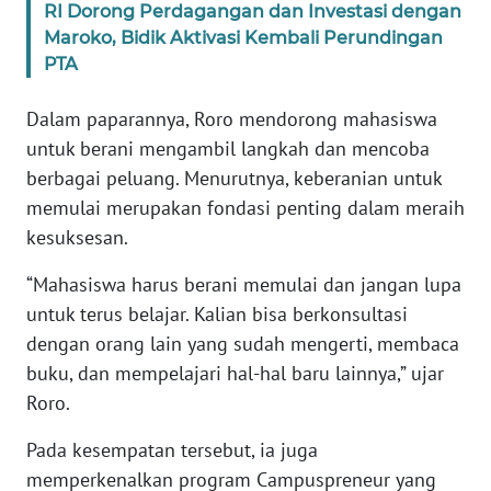
RI Dorong Perdagangan dan Investasi dengan
Maroko, Bidik Aktivasi Kembali Perundingan
KARIR
PTA
DISCLAIMER
Dalam paparannya, Roro mendorong mahasiswa
untuk berani mengambil langkah dan mencoba
Wahana
berbagai peluang. Menurutnya, keberanian untuk
News
memulai merupakan fondasi penting dalam meraih
Regional
kesuksesan.
WN
“Mahasiswa harus berani memulai dan jangan lupa
SUMUT
untuk terus belajar. Kalian bisa berkonsultasi
dengan orang lain yang sudah mengerti, membaca
WN
JAKARTA
buku, dan mempelajari hal-hal baru lainnya,” ujar
Roro.
WN
Pada kesempatan tersebut, ia juga
JABAR
memperkenalkan program Campuspreneur yang