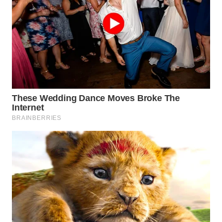
WN
NATUNA
WN
BINTAN
WN
MANDALIKA
WN
LIKUPANG
WN
LABUANBAJO
WN
BORNEO