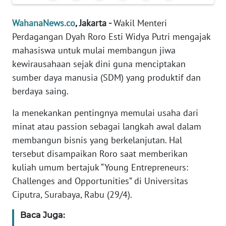
Informasi
WahanaNews.co
, Jakarta -
Wakil Menteri
INDEKS
Perdagangan Dyah Roro Esti Widya Putri mengajak
BERITA
mahasiswa untuk mulai membangun jiwa
kewirausahaan sejak dini guna menciptakan
KONTAK
KAMI
sumber daya manusia (SDM) yang produktif dan
berdaya saing.
INFO
IKLAN
Ia menekankan pentingnya memulai usaha dari
minat atau passion sebagai langkah awal dalam
TENTANG
membangun bisnis yang berkelanjutan. Hal
KAMI
tersebut disampaikan Roro saat memberikan
kuliah umum bertajuk “Young Entrepreneurs:
PEDOMAN
Challenges and Opportunities” di Universitas
MEDIA
Ciputra, Surabaya, Rabu (29/4).
SIBER
Baca Juga:
REDAKSI