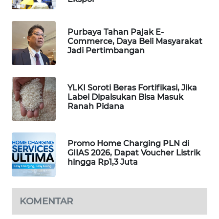
MAWAKA
ID
Purbaya Tahan Pajak E-
Commerce, Daya Beli Masyarakat
Jadi Pertimbangan
MARTABAT
NET
YLKI Soroti Beras Fortifikasi, Jika
PLN
Label Dipalsukan Bisa Masuk
WATCH
Ranah Pidana
MKLI
Promo Home Charging PLN di
LPKKI
GIIAS 2026, Dapat Voucher Listrik
hingga Rp1,3 Juta
LKKI
KOMENTAR
KOPEKLIN