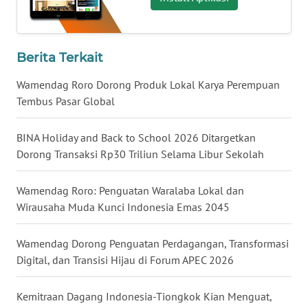
WN
NUSANTARA
Berita Terkait
WN
JOGJA
Wamendag Roro Dorong Produk Lokal Karya Perempuan
Tembus Pasar Global
WN
JATIM
BINA Holiday and Back to School 2026 Ditargetkan
Dorong Transaksi Rp30 Triliun Selama Libur Sekolah
WN
BALI
Wamendag Roro: Penguatan Waralaba Lokal dan
Wirausaha Muda Kunci Indonesia Emas 2045
WN
KALBAR
Wamendag Dorong Penguatan Perdagangan, Transformasi
Digital, dan Transisi Hijau di Forum APEC 2026
WN
KALTENG
Kemitraan Dagang Indonesia-Tiongkok Kian Menguat,