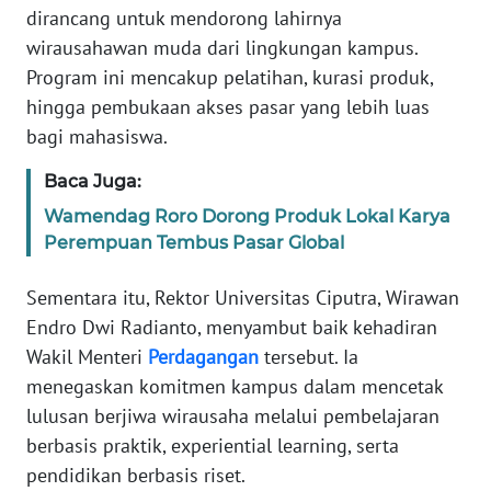
dirancang untuk mendorong lahirnya
WN
BANTEN
wirausahawan muda dari lingkungan kampus.
Program ini mencakup pelatihan, kurasi produk,
WN
hingga pembukaan akses pasar yang lebih luas
NTT
bagi mahasiswa.
WN
Baca Juga:
KEPRI
Wamendag Roro Dorong Produk Lokal Karya
Perempuan Tembus Pasar Global
WN
PAPUA
Sementara itu, Rektor Universitas Ciputra, Wirawan
Endro Dwi Radianto, menyambut baik kehadiran
WN
Wakil Menteri
Perdagangan
tersebut. Ia
PAPUA
menegaskan komitmen kampus dalam mencetak
BARAT
lulusan berjiwa wirausaha melalui pembelajaran
berbasis praktik, experiential learning, serta
WN
RIAU
pendidikan berbasis riset.