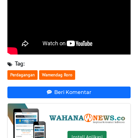
WN
BABEL
WN
SUMBAR
WN
SUMSEL
Tag:
Perdagangan
Wamendag Roro
WN
BENGKULU
Beri Komentar
WN
LAMPUNG
WN
JATENG
Install Aplikasi