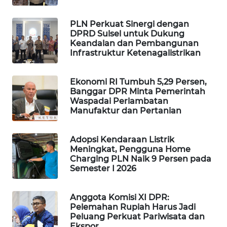
WAHANA
DESA
PLN Perkuat Sinergi dengan
WISATA
DPRD Sulsel untuk Dukung
Keandalan dan Pembangunan
Infrastruktur Ketenagalistrikan
LAPAK
WAHANA
Ekonomi RI Tumbuh 5,29 Persen,
Banggar DPR Minta Pemerintah
Wahana
Waspadai Perlambatan
Network
Manufaktur dan Pertanian
KONSUMEN
Adopsi Kendaraan Listrik
LISTRIK
Meningkat, Pengguna Home
Charging PLN Naik 9 Persen pada
Semester I 2026
MASYARAKAT
KELISTRIKAN
Anggota Komisi XI DPR:
WALINKI
Pelemahan Rupiah Harus Jadi
Peluang Perkuat Pariwisata dan
ID
Ekspor