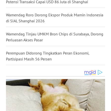
Potensi Transaksi Capai USD 86 Juta di Shanghai
WN
KALTARA
Wamendag Roro Dorong Ekspor Produk Mamin Indonesia
di SIAL Shanghai 2026
WN
KALSEL
Wamendag Tinjau UMKM Bron Chips di Surabaya, Dorong
Perluasan Akses Pasar
WN
KALTIM
Perempuan Didorong Tingkatkan Peran Ekonomi,
Partisipasi Masih 56 Persen
WN
SULSEL
WN
GORONTALO
WN
SULUT