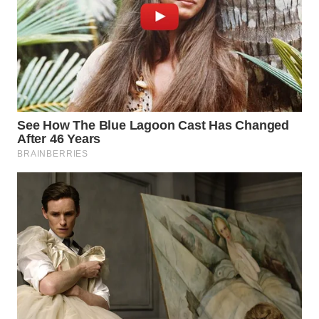
WN
BOGOR
WN
DEPOK
WN
TAPANULI
UTARA
WN
SAMOSIR
WN
PADANG
LAWAS