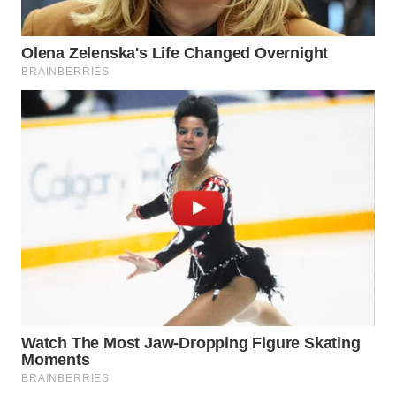
WN
TAPANULI
SELATAN
WN
TANJUNG
LESUNG
WN
KARO
WN
SIMALUNGUN
WN
LABUHANBATU
WN