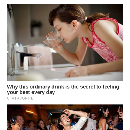
WN
PRIANGAN
TIMUR
WN
SEMARANG
WN
SOLO
WN
BOROBUDUR
WN
MADURA
WN
SURABAYA