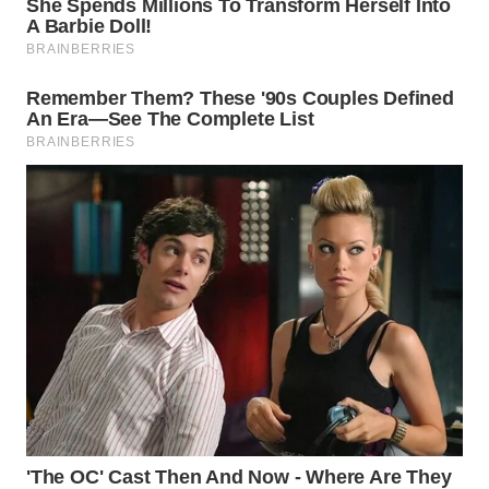
WAHANA
LISTRIK
WAHANA
TRAVEL
WAHANA
TV
WAHANANEWS
ID
WAHANANEWS
CO ID
WAHANANEWS
NET