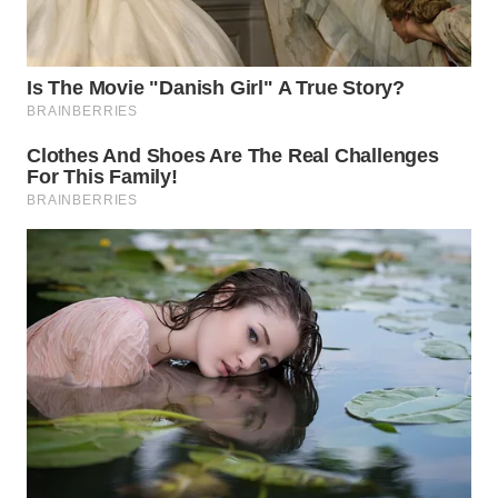
WN
SUMEDANG
WN
CIANJUR
WN
KEPULAUAN
SERIBU
WN
TANGERANG
WN
BINJAI
WN
CIREBON