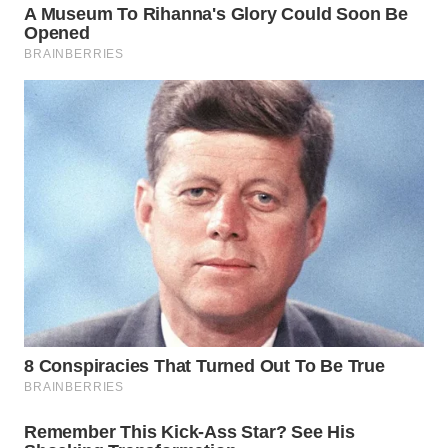
WN
BOGOR
WN
DEPOK
WN
TAPANULI
UTARA
WN
SAMOSIR
WN
PADANG
LAWAS