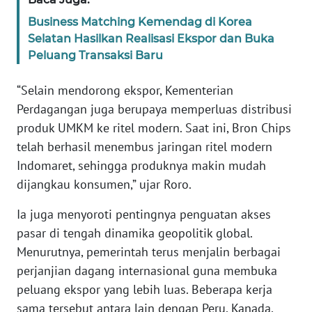
Business Matching Kemendag di Korea
KARIR
Selatan Hasilkan Realisasi Ekspor dan Buka
Peluang Transaksi Baru
DISCLAIMER
“Selain mendorong ekspor, Kementerian
Wahana
Perdagangan juga berupaya memperluas distribusi
News
produk UMKM ke ritel modern. Saat ini, Bron Chips
Regional
telah berhasil menembus jaringan ritel modern
Indomaret, sehingga produknya makin mudah
WN
dijangkau konsumen,” ujar Roro.
SUMUT
Ia juga menyoroti pentingnya penguatan akses
WN
pasar di tengah dinamika geopolitik global.
JAKARTA
Menurutnya, pemerintah terus menjalin berbagai
perjanjian dagang internasional guna membuka
WN
JABAR
peluang ekspor yang lebih luas. Beberapa kerja
sama tersebut antara lain dengan Peru, Kanada,