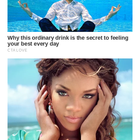
WN
NATUNA
WN
BINTAN
WN
MANDALIKA
WN
LIKUPANG
WN
LABUANBAJO
WN
BORNEO