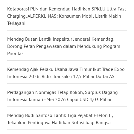
WN
Kolaborasi PLN dan Kemendag Hadirkan SPKLU Ultra Fast
KALTARA
Charging, ALPERKLINAS: Konsumen Mobil Listrik Makin
Terlayani
WN
KALSEL
Mendag Busan Lantik Inspektur Jenderal Kemendag,
Dorong Peran Pengawasan dalam Mendukung Program
WN
Prioritas
KALTIM
Kemendag Ajak Pelaku Usaha Jawa Timur Ikut Trade Expo
WN
Indonesia 2026, Bidik Transaksi 17,5 Miliar Dollar AS
SULSEL
Perdagangan Nonmigas Tetap Kokoh, Surplus Dagang
WN
Indonesia Januari–Mei 2026 Capai USD 4,03 Miliar
GORONTALO
Mendag Budi Santoso Lantik Tiga Pejabat Eselon II,
WN
Tekankan Pentingnya Hadirkan Solusi bagi Bangsa
SULUT