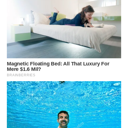
WN
PRIANGAN
TIMUR
WN
SEMARANG
WN
SOLO
WN
BOROBUDUR
WN
MADURA
WN
SURABAYA