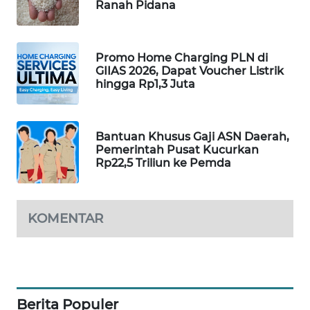
Ranah Pidana
MAWAKA
ID
Promo Home Charging PLN di
GIIAS 2026, Dapat Voucher Listrik
MARTABAT
hingga Rp1,3 Juta
NET
PLN
Bantuan Khusus Gaji ASN Daerah,
WATCH
Pemerintah Pusat Kucurkan
Rp22,5 Triliun ke Pemda
MKLI
LPKKI
KOMENTAR
LKKI
KOPEKLIN
Berita Populer