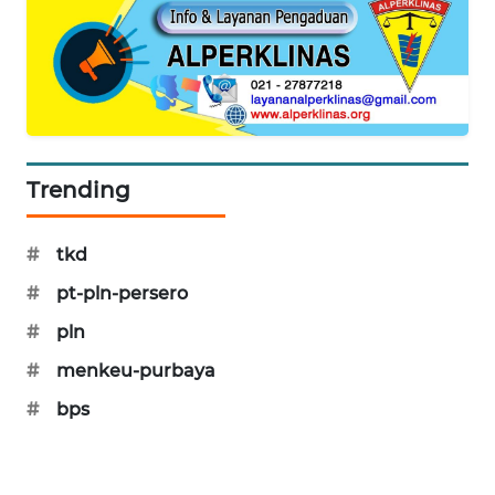
SIBARAGAS
NEWS
METRO
SIANTAR
NEWS
Trending
METRO
MEDAN
#
tkd
NEWS
#
pt-pln-persero
METRO
#
pln
JAKARTA
NEWS
#
menkeu-purbaya
#
bps
KRT
NEWS