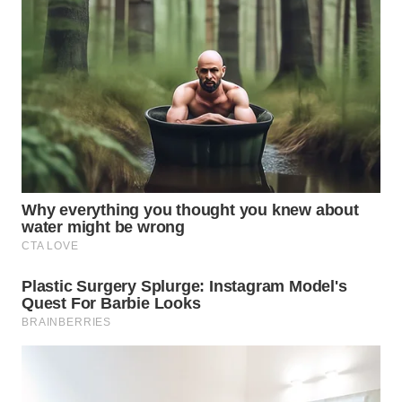
WN
INDRAMAYU
WN
KUNINGAN
WN
MAJALENGKA
WN
SUBANG
WN
SUKABUMI
WN
PURWAKARTA