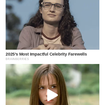
WN
TAPANULI
SELATAN
WN
TANJUNG
LESUNG
WN
KARO
WN
SIMALUNGUN
WN
LABUHANBATU
WN