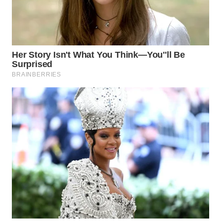
TAPANULI
TENGAH
WN DELI
SERDANG
WN
TEBING
TINGGI
WN
PAKPAK
WN
KARAWANG
WN
BEKASI