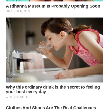
Wahana
Media
Group
WAHANA
NEWS
WAHANA
TANI
WAHANA
ADVOKAT
WAHANA
INFRASTRUKTUR
WAHANA
KONSUMEN