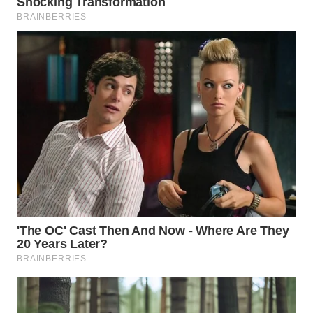
WN
SUMEDANG
WN
CIANJUR
WN
KEPULAUAN
SERIBU
WN
TANGERANG
WN
BINJAI
WN
CIREBON