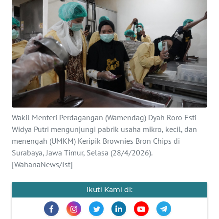
SAINS-TEKNO
KESEHATAN
INTERNASIONAL
SERBA-SERBI
PENDIDIKAN
Wakil Menteri Perdagangan (Wamendag) Dyah Roro Esti
Widya Putri mengunjungi pabrik usaha mikro, kecil, dan
menengah (UMKM) Keripik Brownies Bron Chips di
OLAHRAGA
Surabaya, Jawa Timur, Selasa (28/4/2026).
[WahanaNews/Ist]
OPINI
Ikuti Kami di:
EDITORIAL