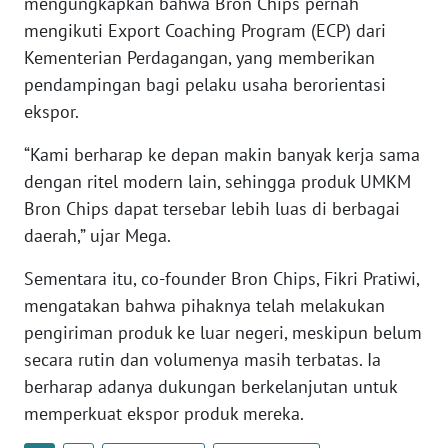
mengungkapkan bahwa Bron Chips pernah
mengikuti Export Coaching Program (ECP) dari
WN
SERAMBI
Kementerian Perdagangan, yang memberikan
pendampingan bagi pelaku usaha berorientasi
WN
ekspor.
JAMBI
“Kami berharap ke depan makin banyak kerja sama
dengan ritel modern lain, sehingga produk UMKM
WN
SULTRA
Bron Chips dapat tersebar lebih luas di berbagai
daerah,” ujar Mega.
WN
NTB
Sementara itu, co-founder Bron Chips, Fikri Pratiwi,
mengatakan bahwa pihaknya telah melakukan
WN
pengiriman produk ke luar negeri, meskipun belum
SULTENG
secara rutin dan volumenya masih terbatas. Ia
berharap adanya dukungan berkelanjutan untuk
WN
memperkuat ekspor produk mereka.
SULBAR