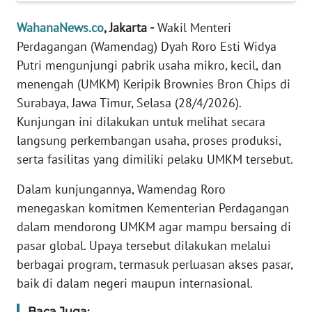
Informasi
WahanaNews.co
, Jakarta -
Wakil Menteri
INDEKS
Perdagangan (Wamendag) Dyah Roro Esti Widya
BERITA
Putri mengunjungi pabrik usaha mikro, kecil, dan
menengah (UMKM) Keripik Brownies Bron Chips di
KONTAK
Surabaya, Jawa Timur, Selasa (28/4/2026).
KAMI
Kunjungan ini dilakukan untuk melihat secara
INFO
langsung perkembangan usaha, proses produksi,
IKLAN
serta fasilitas yang dimiliki pelaku UMKM tersebut.
Dalam kunjungannya, Wamendag Roro
TENTANG
KAMI
menegaskan komitmen Kementerian Perdagangan
dalam mendorong UMKM agar mampu bersaing di
PEDOMAN
pasar global. Upaya tersebut dilakukan melalui
MEDIA
berbagai program, termasuk perluasan akses pasar,
SIBER
baik di dalam negeri maupun internasional.
REDAKSI
Baca Juga: