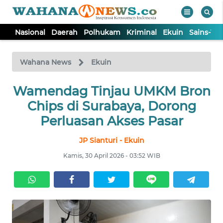
Nasional
Daerah
Polhukam
Kriminal
Ekuin
Sains-Te
WAHANA
Tutup
TV
Wahana News
Ekuin
Wamendag Tinjau UMKM Bron
NASIONAL
Chips di Surabaya, Dorong
DAERAH
Perluasan Akses Pasar
JP Sianturi - Ekuin
POLHUKAM
Kamis, 30 April 2026 - 03:52 WIB
KRIMINAL
EKUIN