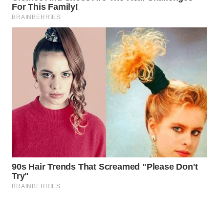
WAHANA
LISTRIK
WAHANA
TRAVEL
WAHANA
TV
WAHANANEWS
ID
WAHANANEWS
CO ID
WAHANANEWS
NET