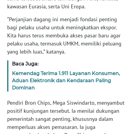
WN
kawasan Eurasia, serta Uni Eropa.
BANTEN
“Perjanjian dagang ini menjadi fondasi penting
bagi pelaku usaha untuk meningkatkan ekspor.
WN
NTT
Kita harus terus membuka akses pasar baru agar
pelaku usaha, termasuk UMKM, memiliki peluang
WN
yang lebih luas,” katanya.
KEPRI
Baca Juga:
WN
Kemendag Terima 1.911 Layanan Konsumen,
PAPUA
Aduan Elektronik dan Kendaraan Paling
Dominan
WN
PAPUA
Pendiri Bron Chips, Mega Siswindarto, menyambut
BARAT
positif kunjungan tersebut. Ia menilai dukungan
pemerintah sangat penting, khususnya dalam
WN
memperluas akses pemasaran. Ia juga
RIAU