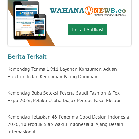
WN
NUSANTARA
Install Aplikasi
WN
JOGJA
WN
Berita Terkait
JATIM
Kemendag Terima 1.911 Layanan Konsumen, Aduan
Elektronik dan Kendaraan Paling Dominan
WN
BALI
Kemendag Buka Seleksi Peserta Saudi Fashion & Tex
WN
Expo 2026, Pelaku Usaha Diajak Perluas Pasar Ekspor
KALBAR
Kemendag Tetapkan 45 Penerima Good Design Indonesia
WN
2026, 10 Produk Siap Wakili Indonesia di Ajang Desain
KALTENG
Internasional