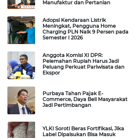
Manufaktur dan Pertanian
WAHANA
DESA
WISATA
Adopsi Kendaraan Listrik
Meningkat, Pengguna Home
Charging PLN Naik 9 Persen pada
LAPAK
Semester I 2026
WAHANA
Anggota Komisi XI DPR:
Wahana
Pelemahan Rupiah Harus Jadi
Network
Peluang Perkuat Pariwisata dan
Ekspor
KONSUMEN
LISTRIK
Purbaya Tahan Pajak E-
Commerce, Daya Beli Masyarakat
MASYARAKAT
Jadi Pertimbangan
KELISTRIKAN
WALINKI
YLKI Soroti Beras Fortifikasi, Jika
ID
Label Dipalsukan Bisa Masuk