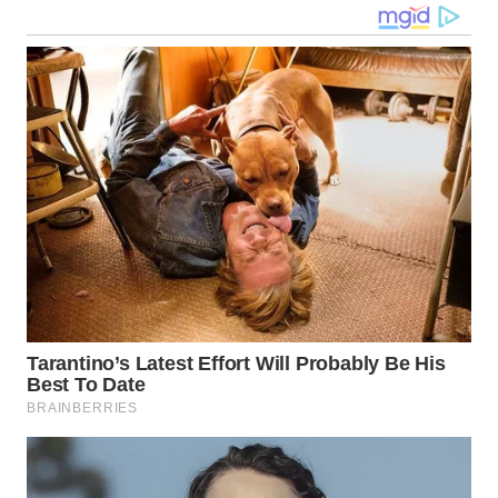
WN
MALUKU
WN
MALUT
WN
DAIRI
WN
DANAU
TOBA
WN
NIAS
WN
LANGKAT