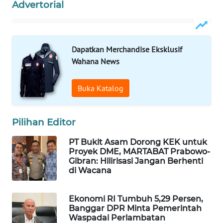
Advertorial
WAHANA
SPORT
Dapatkan Merchandise Eksklusif
WAHANA
UMKM
Wahana News
WAHANA
Buka Katalog
SELEB
Pilihan Editor
WAHANA
PERSONA
PT Bukit Asam Dorong KEK untuk
Proyek DME, MARTABAT Prabowo-
WAHANA
Gibran: Hilirisasi Jangan Berhenti
OTOMOTIF
di Wacana
WAHANA
Ekonomi RI Tumbuh 5,29 Persen,
HEALTH
Banggar DPR Minta Pemerintah
Waspadai Perlambatan