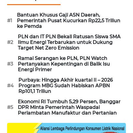
PORTAL
KONSUMEN
Bantuan Khusus Gaji ASN Daerah,
#1
Pemerintah Pusat Kucurkan Rp22,5 Triliun
ke Pemda
FORWAMKI
PLN dan IT PLN Bekali Ratusan Siswa SMA
#2
Ilmu Energi Terbarukan untuk Dukung
ALPERKLINAS
Target Net Zero Emission
Ramai Serangan ke PLN, PLN Watch
FORJASIDA
#3
Pertanyakan Kepentingan di Balik Isu
Energi Primer
TAMBANG
Purbaya: Hingga Akhir kuartal II – 2026
NEWS
#4
Program MBG Sudah Habiskan APBN
Rp101,1 Triliun
SITUNGIR
Ekonomi RI Tumbuh 5,29 Persen, Banggar
NEWS
#5
DPR Minta Pemerintah Waspadai
Perlambatan Manufaktur dan Pertanian
SIDIKALANG
NEWS