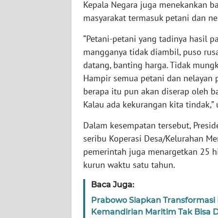
Kepala Negara juga menekankan b
SERAMBI
masyarakat termasuk petani dan ne
WN
“Petani-petani yang tadinya hasil p
JAMBI
mangganya tidak diambil, puso rusa
datang, banting harga. Tidak mungki
WN
Hampir semua petani dan nelayan p
SULTRA
berapa itu pun akan diserap oleh b
Kalau ada kekurangan kita tindak,”
WN
NTB
Dalam kesempatan tersebut, Presi
seribu Koperasi Desa/Kelurahan Me
WN
pemerintah juga menargetkan 25 
SULTENG
kurun waktu satu tahun.
WN
Baca Juga:
SULBAR
Prabowo Siapkan Transformasi 
Kemandirian Maritim Tak Bisa 
WN