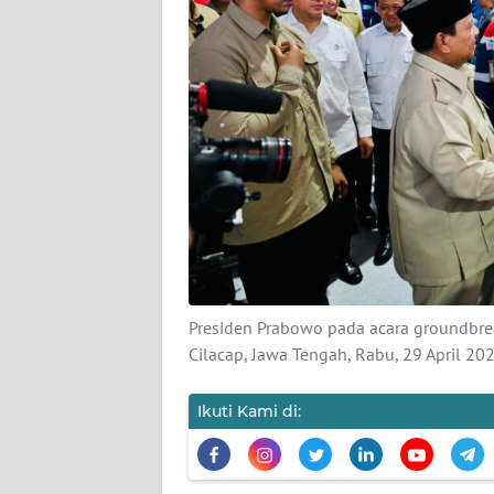
KARIR
DISCLAIMER
Wahana
News
Regional
WN
SUMUT
WN
Presiden Prabowo pada acara groundbreaki
JAKARTA
Cilacap, Jawa Tengah, Rabu, 29 April 2
WN
JABAR
Ikuti Kami di:
WN
BANTEN