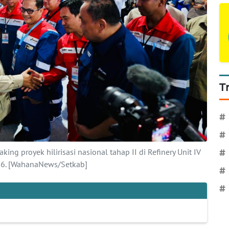
T
#
#
ng proyek hilirisasi nasional tahap II di Refinery Unit IV
#
026. [WahanaNews/Setkab]
#
#