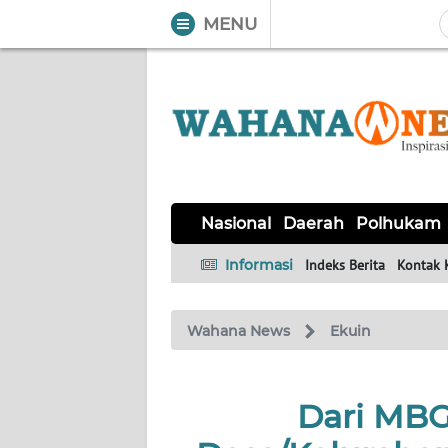
MENU
WAHANA
Tutup
TV
NASIONAL
DAERAH
POLHUKAM
KRIMINAL
EKUIN
SAINS-
KESEHATAN
INTERNASIONAL
Nasional
Daerah
Polhukam
TEKNO
Informasi
Indeks Berita
Kontak 
SERBA-
PENDIDIKAN
OLAHRAGA
OPINI
SERBI
Wahana News
Ekuin
EDITORIAL
Dari MBG
Informasi