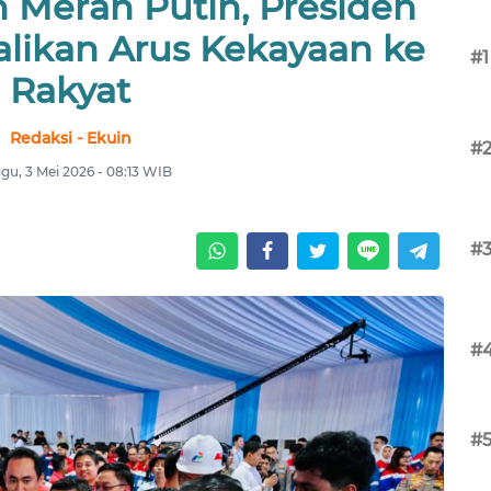
 Merah Putih, Presiden
ikan Arus Kekayaan ke
#1
Rakyat
Redaksi - Ekuin
#
gu, 3 Mei 2026 - 08:13 WIB
#
#
#