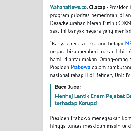
WahanaNews.co
, Cilacap -
Presiden
program prioritas pemerintah, di a
WN
NTT
Desa/Kelurahan Merah Putih (KDKM
saat ini banyak negara yang menjad
WN
KEPRI
“Banyak negara sekarang belajar
M
negara bisa memberi makan lebih 60
WN
hamil diantar makan. Orang-orang tu
PAPUA
Presiden
Prabowo
dalam sambutanny
nasional tahap II di Refinery Unit I
WN
PAPUA
Baca Juga:
BARAT
Menhaj Lantik Enam Pejabat Bar
terhadap Korupsi
WN
RIAU
Presiden Prabowo menegaskan kom
hingga tuntas meskipun masih terd
WN