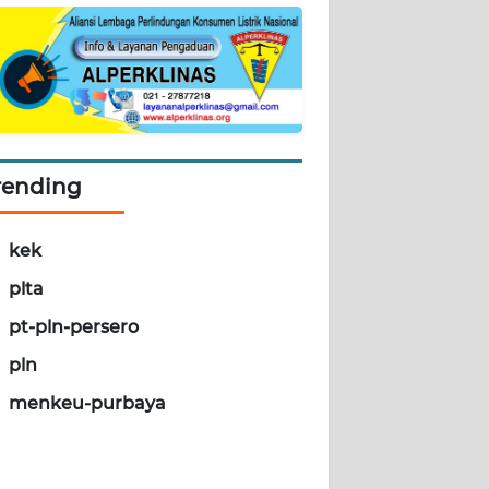
rending
kek
plta
pt-pln-persero
pln
menkeu-purbaya