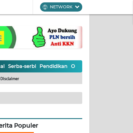
NETWORK
al
Serba-serbi
Pendidikan
Olahraga
Opini
Editoria
Disclaimer
erita Populer