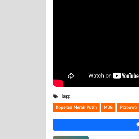
NUSANTARA
WN
JOGJA
WN
JATIM
WN
BALI
WN
KALBAR
Tag:
Koperasi Merah Putih
MBG
Prabowo
WN
KALTENG
WN