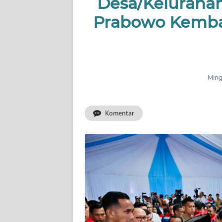
Desa/Kelurahan
INDEKS
BERITA
Prabowo Kembal
KONTAK
KAMI
Ming
INFO
IKLAN
Komentar
TENTANG
KAMI
PEDOMAN
MEDIA
SIBER
REDAKSI