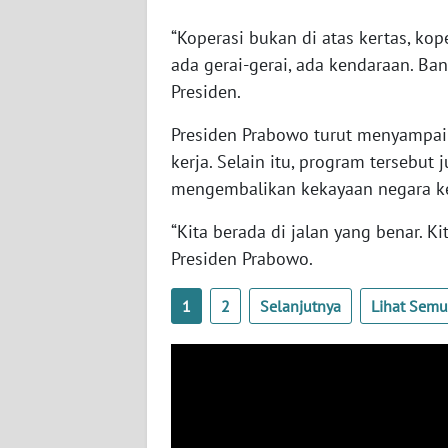
BABEL
“Koperasi bukan di atas kertas, kop
ada gerai-gerai, ada kendaraan. Ban
WN
SUMBAR
Presiden.
Presiden Prabowo turut menyampai
WN
SUMSEL
kerja. Selain itu, program tersebut
mengembalikan kekayaan negara kep
WN
“Kita berada di jalan yang benar. K
BENGKULU
Presiden Prabowo.
WN
1
2
Selanjutnya
Lihat Sem
LAMPUNG
WN
JATENG
WN