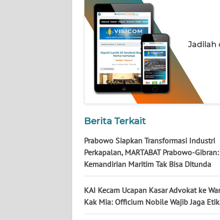
KALTARA
WN
KALSEL
Jadilah
WN
KALTIM
WN
SULSEL
Berita Terkait
WN
Prabowo Siapkan Transformasi Industri
GORONTALO
Perkapalan, MARTABAT Prabowo-Gibran:
Kemandirian Maritim Tak Bisa Ditunda
WN
SULUT
KAI Kecam Ucapan Kasar Advokat ke Wa
Kak Mia: Officium Nobile Wajib Jaga Eti
WN
MALUKU