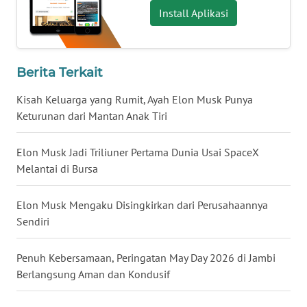
Install Aplikasi
WN
BABEL
WN
Berita Terkait
SUMBAR
Kisah Keluarga yang Rumit, Ayah Elon Musk Punya
Keturunan dari Mantan Anak Tiri
WN
SUMSEL
Elon Musk Jadi Triliuner Pertama Dunia Usai SpaceX
Melantai di Bursa
WN
BENGKULU
Elon Musk Mengaku Disingkirkan dari Perusahaannya
Sendiri
WN
LAMPUNG
Penuh Kebersamaan, Peringatan May Day 2026 di Jambi
WN
Berlangsung Aman dan Kondusif
JATENG