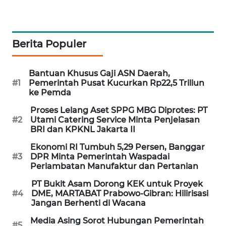
MAWAKA
ID
Berita Populer
MARTABAT
NET
Bantuan Khusus Gaji ASN Daerah,
#1
Pemerintah Pusat Kucurkan Rp22,5 Triliun
PLN
ke Pemda
WATCH
Proses Lelang Aset SPPG MBG Diprotes: PT
#2
Utami Catering Service Minta Penjelasan
BRI dan KPKNL Jakarta II
MKLI
Ekonomi RI Tumbuh 5,29 Persen, Banggar
LPKKI
#3
DPR Minta Pemerintah Waspadai
Perlambatan Manufaktur dan Pertanian
LKKI
PT Bukit Asam Dorong KEK untuk Proyek
#4
DME, MARTABAT Prabowo-Gibran: Hilirisasi
Jangan Berhenti di Wacana
KOPEKLIN
Media Asing Sorot Hubungan Pemerintah
#5