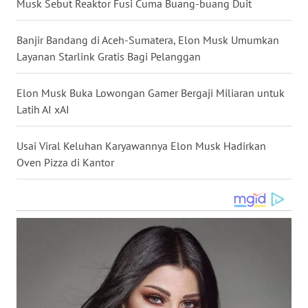
Musk Sebut Reaktor Fusi Cuma Buang-buang Duit
WN
NUSANTARA
Banjir Bandang di Aceh-Sumatera, Elon Musk Umumkan
Layanan Starlink Gratis Bagi Pelanggan
WN
JOGJA
Elon Musk Buka Lowongan Gamer Bergaji Miliaran untuk
Latih AI xAI
WN
JATIM
Usai Viral Keluhan Karyawannya Elon Musk Hadirkan
Oven Pizza di Kantor
WN
BALI
WN
KALBAR
WN
KALTENG