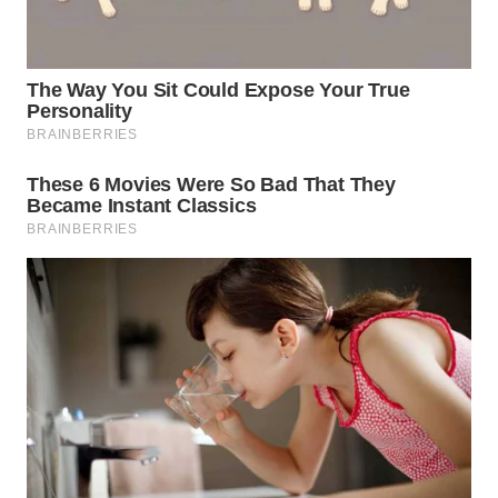
WN
SUMEDANG
WN
CIANJUR
WN
KEPULAUAN
SERIBU
WN
TANGERANG
WN
BINJAI
WN
CIREBON