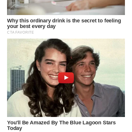
WN
INDRAMAYU
WN
KUNINGAN
WN
MAJALENGKA
WN
SUBANG
WN
SUKABUMI
WN
PURWAKARTA