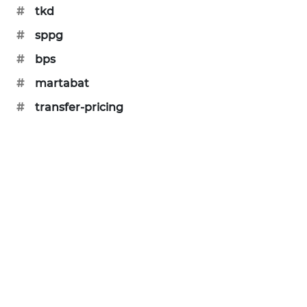
#
tkd
SIBARAGAS
NEWS
#
sppg
#
bps
METRO
#
martabat
SIANTAR
NEWS
#
transfer-pricing
METRO
MEDAN
NEWS
METRO
JAKARTA
NEWS
KRT
NEWS