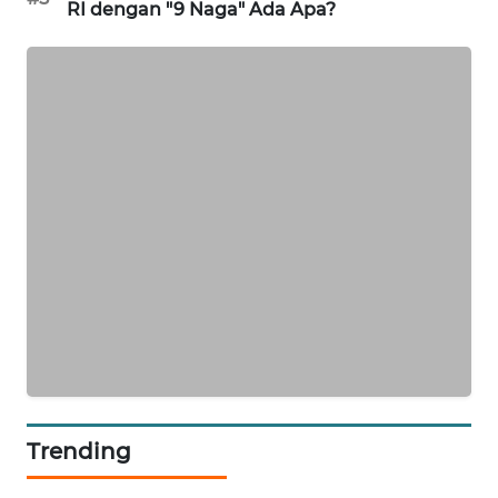
RI dengan "9 Naga" Ada Apa?
PORTAL
KONSUMEN
FORWAMKI
ALPERKLINAS
FORJASIDA
TAMBANG
NEWS
SITUNGIR
NEWS
SIDIKALANG
Trending
NEWS