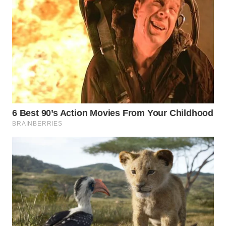
WN
NATUNA
WN
BINTAN
WN
MANDALIKA
WN
LIKUPANG
WN
LABUANBAJO
WN
BORNEO