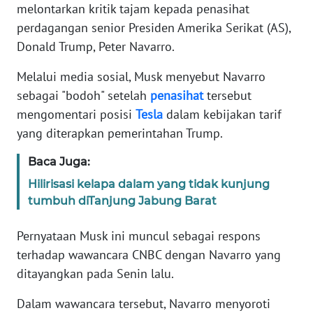
Informasi
melontarkan kritik tajam kepada penasihat
perdagangan senior Presiden Amerika Serikat (AS),
INDEKS
Donald Trump, Peter Navarro.
BERITA
Melalui media sosial, Musk menyebut Navarro
KONTAK
sebagai "bodoh" setelah
penasihat
tersebut
KAMI
mengomentari posisi
Tesla
dalam kebijakan tarif
yang diterapkan pemerintahan Trump.
INFO
IKLAN
Baca Juga:
Hilirisasi kelapa dalam yang tidak kunjung
TENTANG
tumbuh diTanjung Jabung Barat
KAMI
Pernyataan Musk ini muncul sebagai respons
PEDOMAN
terhadap wawancara CNBC dengan Navarro yang
MEDIA
SIBER
ditayangkan pada Senin lalu.
Dalam wawancara tersebut, Navarro menyoroti
REDAKSI