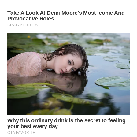
WN
TAPANULI
SELATAN
WN
TANJUNG
LESUNG
WN
KARO
WN
SIMALUNGUN
WN
LABUHANBATU
WN