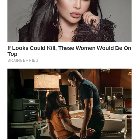
WN
KALTARA
WN
KALSEL
WN
KALTIM
WN
SULSEL
WN
GORONTALO
WN
SULUT