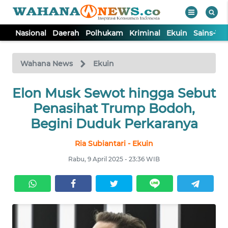
Nasional
Daerah
Polhukam
Kriminal
Ekuin
Sains-Te
WAHANA
Tutup
TV
Wahana News
Ekuin
Elon Musk Sewot hingga Sebut
NASIONAL
Penasihat Trump Bodoh,
DAERAH
Begini Duduk Perkaranya
Ria Subiantari - Ekuin
POLHUKAM
Rabu, 9 April 2025 - 23:36 WIB
KRIMINAL
EKUIN