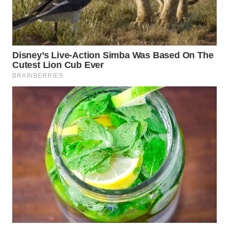
Wahana
Media
Group
WAHANA
NEWS
WAHANA
TANI
WAHANA
ADVOKAT
WAHANA
INFRASTRUKTUR
WAHANA
KONSUMEN