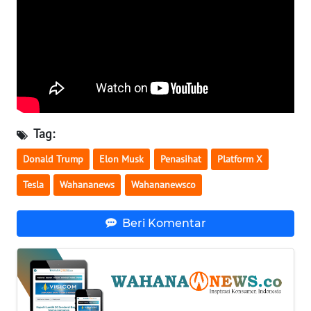
WN
SERAMBI
WN
JAMBI
WN
Tag:
SULTRA
Donald Trump
Elon Musk
Penasihat
Platform X
WN
Tesla
Wahananews
Wahananewsco
NTB
Beri Komentar
WN
SULTENG
WN
SULBAR