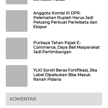
WAHANA
DESA
Anggota Komisi XI DPR:
WISATA
Pelemahan Rupiah Harus Jadi
Peluang Perkuat Pariwisata dan
Ekspor
LAPAK
WAHANA
Purbaya Tahan Pajak E-
Wahana
Commerce, Daya Beli Masyarakat
Network
Jadi Pertimbangan
KONSUMEN
LISTRIK
YLKI Soroti Beras Fortifikasi, Jika
Label Dipalsukan Bisa Masuk
Ranah Pidana
MASYARAKAT
KELISTRIKAN
KOMENTAR
WALINKI
ID