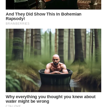
WN
MALUKU
WN
MALUT
WN
DAIRI
WN
DANAU
TOBA
WN
NIAS
WN
LANGKAT