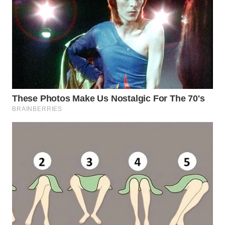
WN
BOGOR
WN
DEPOK
WN
TAPANULI
UTARA
WN
SAMOSIR
WN
PADANG
LAWAS