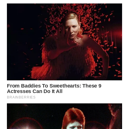
TAPANULI
TENGAH
WN DELI
SERDANG
WN
TEBING
TINGGI
WN
PAKPAK
WN
KARAWANG
WN
BEKASI