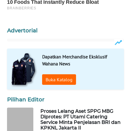
WAHANA
LISTRIK
Advertorial
WAHANA
TRAVEL
WAHANA
Dapatkan Merchandise Eksklusif
TV
Wahana News
WAHANANEWS
Buka Katalog
ID
WAHANANEWS
Pilihan Editor
CO ID
Proses Lelang Aset SPPG MBG
Diprotes: PT Utami Catering
WAHANANEWS
Service Minta Penjelasan BRI dan
NET
KPKNL Jakarta II