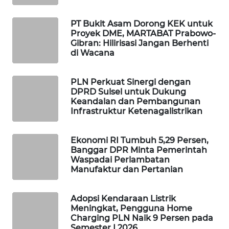
WAHANA
PT Bukit Asam Dorong KEK untuk
SPORT
Proyek DME, MARTABAT Prabowo-
Gibran: Hilirisasi Jangan Berhenti
WAHANA
di Wacana
UMKM
PLN Perkuat Sinergi dengan
WAHANA
DPRD Sulsel untuk Dukung
SELEB
Keandalan dan Pembangunan
Infrastruktur Ketenagalistrikan
WAHANA
PERSONA
Ekonomi RI Tumbuh 5,29 Persen,
Banggar DPR Minta Pemerintah
Waspadai Perlambatan
WAHANA
Manufaktur dan Pertanian
OTOMOTIF
Adopsi Kendaraan Listrik
WAHANA
Meningkat, Pengguna Home
HEALTH
Charging PLN Naik 9 Persen pada
Semester I 2026