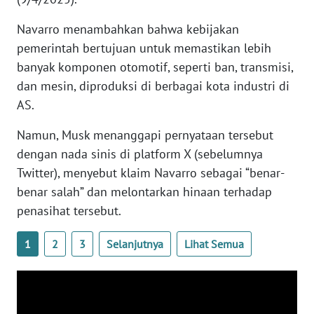
WN
BANTEN
Navarro menambahkan bahwa kebijakan
pemerintah bertujuan untuk memastikan lebih
WN
banyak komponen otomotif, seperti ban, transmisi,
NTT
dan mesin, diproduksi di berbagai kota industri di
AS.
WN
KEPRI
Namun, Musk menanggapi pernyataan tersebut
dengan nada sinis di platform X (sebelumnya
WN
Twitter), menyebut klaim Navarro sebagai “benar-
PAPUA
benar salah” dan melontarkan hinaan terhadap
penasihat tersebut.
WN
PAPUA
1
2
3
Selanjutnya
Lihat Semua
BARAT
WN
RIAU