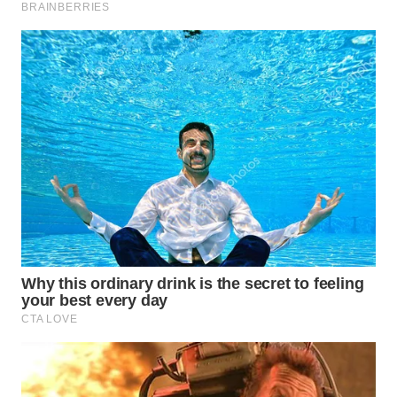
WN
PRIANGAN
TIMUR
WN
SEMARANG
WN
SOLO
WN
BOROBUDUR
WN
MADURA
WN
SURABAYA