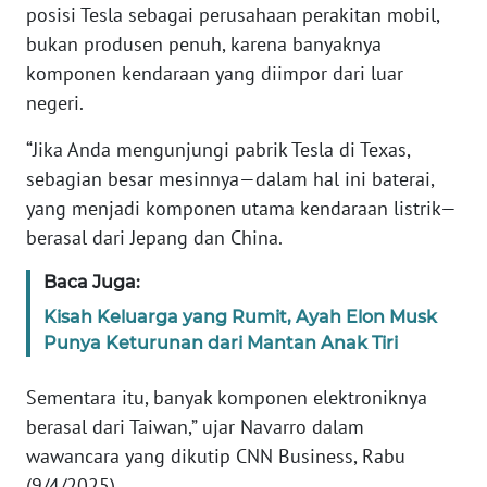
posisi Tesla sebagai perusahaan perakitan mobil,
bukan produsen penuh, karena banyaknya
KARIR
komponen kendaraan yang diimpor dari luar
negeri.
DISCLAIMER
“Jika Anda mengunjungi pabrik Tesla di Texas,
Wahana
sebagian besar mesinnya—dalam hal ini baterai,
News
Regional
yang menjadi komponen utama kendaraan listrik—
berasal dari Jepang dan China.
WN
Baca Juga:
SUMUT
Kisah Keluarga yang Rumit, Ayah Elon Musk
Punya Keturunan dari Mantan Anak Tiri
WN
JAKARTA
Sementara itu, banyak komponen elektroniknya
WN
berasal dari Taiwan,” ujar Navarro dalam
JABAR
wawancara yang dikutip CNN Business, Rabu
(9/4/2025).