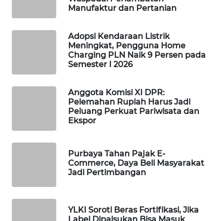
Manufaktur dan Pertanian
WAHANA
DESA
WISATA
Adopsi Kendaraan Listrik
Meningkat, Pengguna Home
Charging PLN Naik 9 Persen pada
LAPAK
Semester I 2026
WAHANA
Anggota Komisi XI DPR:
Wahana
Pelemahan Rupiah Harus Jadi
Network
Peluang Perkuat Pariwisata dan
Ekspor
KONSUMEN
LISTRIK
Purbaya Tahan Pajak E-
Commerce, Daya Beli Masyarakat
MASYARAKAT
Jadi Pertimbangan
KELISTRIKAN
WALINKI
YLKI Soroti Beras Fortifikasi, Jika
ID
Label Dipalsukan Bisa Masuk