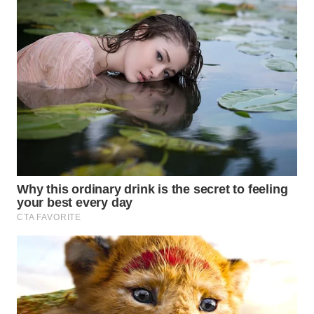
WN
SUMEDANG
WN
CIANJUR
WN
KEPULAUAN
SERIBU
WN
TANGERANG
WN
BINJAI
WN
CIREBON