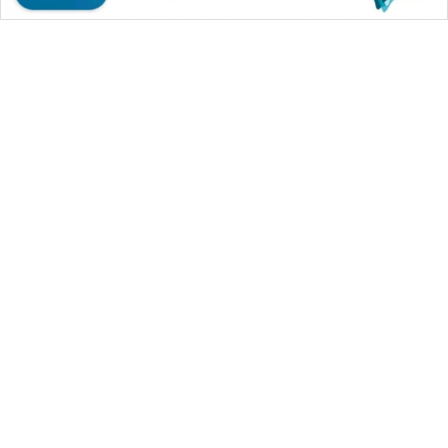
WAHANA MEDIA GROUP
|
|
|
WAHANA NEWS co
WAHANA TANI
WAHANA ADVOKAT
|
|
WAHANA INFRASTRUKTUR
WAHANA KONSUMEN
|
|
|
WAHANA LISTRIK
WAHANA TRAVEL
WAHANA TV
|
|
|
WAHANANEWS id
WAHANANEWS CO ID
WAHANANEWS NET
|
|
|
WAHANA SPORT ID
Wahana UMKM
Wahana Seleb
|
|
|
Wahana Persona
Wahana Otomotif
Wahana Health
|
Wahana Desa Wisata
Lapak Wahana