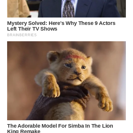
WN
PRIANGAN
TIMUR
WN
SEMARANG
WN
SOLO
WN
BOROBUDUR
WN
MADURA
WN
SURABAYA