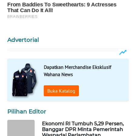
WAHANA
SPORT
WAHANA
UMKM
Advertorial
WAHANA
SELEB
Dapatkan Merchandise Eksklusif
Wahana News
WAHANA
PERSONA
Buka Katalog
WAHANA
OTOMOTIF
Pilihan Editor
WAHANA
Ekonomi RI Tumbuh 5,29 Persen,
HEALTH
Banggar DPR Minta Pemerintah
Waspadai Perlambatan