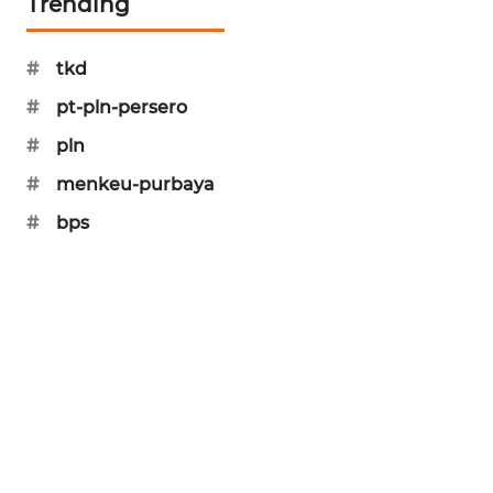
Trending
KARING
NEWS
#
tkd
JURNAL
#
pt-pln-persero
MARITIM
#
pln
HUMBANG
#
menkeu-purbaya
NEWS
#
bps
GARONGGANG
NEWS
FISUELRI
ID
ENERGI
NEWS