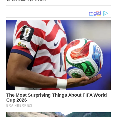
WN
KALTARA
WN
KALSEL
WN
KALTIM
WN
SULSEL
WN
GORONTALO
WN
SULUT