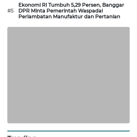
Ekonomi RI Tumbuh 5,29 Persen, Banggar
SIBARAGAS
#5
DPR Minta Pemerintah Waspadai
NEWS
Perlambatan Manufaktur dan Pertanian
METRO
SIANTAR
NEWS
METRO
MEDAN
NEWS
METRO
JAKARTA
NEWS
KRT
NEWS