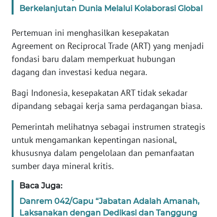
Berkelanjutan Dunia Melalui Kolaborasi Global
KARIR
Pertemuan ini menghasilkan kesepakatan
Agreement on Reciprocal Trade (ART) yang menjadi
DISCLAIMER
fondasi baru dalam memperkuat hubungan
dagang dan investasi kedua negara.
Wahana
News
Regional
Bagi Indonesia, kesepakatan ART tidak sekadar
dipandang sebagai kerja sama perdagangan biasa.
WN
Pemerintah melihatnya sebagai instrumen strategis
SUMUT
untuk mengamankan kepentingan nasional,
khususnya dalam pengelolaan dan pemanfaatan
WN
JAKARTA
sumber daya mineral kritis.
Baca Juga:
WN
JABAR
Danrem 042/Gapu “Jabatan Adalah Amanah,
Laksanakan dengan Dedikasi dan Tanggung