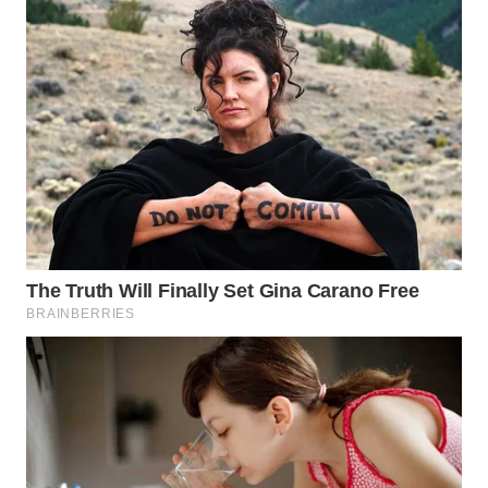
WN
MALUKU
WN
MALUT
WN
DAIRI
WN
DANAU
TOBA
WN
NIAS
WN
LANGKAT