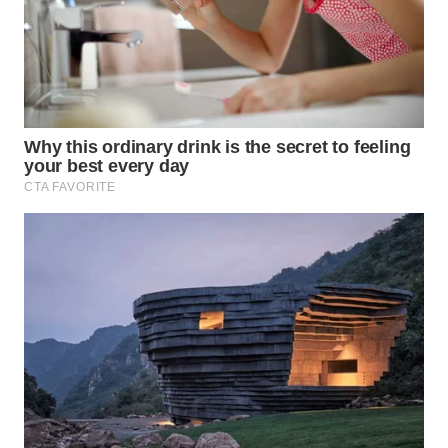
WN
TAPANULI
SELATAN
WN
TANJUNG
LESUNG
WN
KARO
WN
SIMALUNGUN
WN
LABUHANBATU
WN