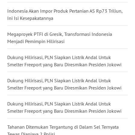
WN
Indonesia Akan Impor Produk Pertanian AS Rp73 Triliun,
NUSANTARA
Ini Isi Kesepakatannya
WN
Megaproyek PTFI di Gresik, Transformasi Indonesia
JOGJA
Menjadi Pemimpin Hilirisasi
WN
Dukung Hilirisasi, PLN Siapkan Listrik Andal Untuk
JATIM
Smelter Freeport yang Baru Diresmikan Presiden Jokowi
WN
Dukung Hilirisasi, PLN Siapkan Listrik Andal Untuk
BALI
Smelter Freeport yang Baru Diresmikan Presiden Jokowi
WN
KALBAR
Dukung Hilirisasi, PLN Siapkan Listrik Andal Untuk
Smelter Freeport yang Baru Diresmikan Presiden Jokowi
WN
KALTENG
Tahanan Ditemukan Tergantung di Dalam Sel Ternyata
Tewas Dianiaya 2 Polisi