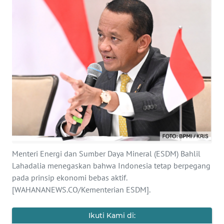
SAINS-TEKNO
KESEHATAN
INTERNASIONAL
SERBA-SERBI
PENDIDIKAN
OLAHRAGA
Menteri Energi dan Sumber Daya Mineral (ESDM) Bahlil
Lahadalia menegaskan bahwa Indonesia tetap berpegang
OPINI
pada prinsip ekonomi bebas aktif.
[WAHANANEWS.CO/Kementerian ESDM].
EDITORIAL
Ikuti Kami di: