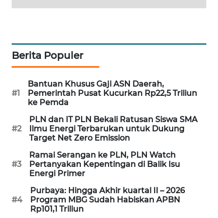
PORTAL
KONSUMEN
FORWAMKI
Berita Populer
ALPERKLINAS
Bantuan Khusus Gaji ASN Daerah,
#1
Pemerintah Pusat Kucurkan Rp22,5 Triliun
FORJASIDA
ke Pemda
PLN dan IT PLN Bekali Ratusan Siswa SMA
TAMBANG
#2
Ilmu Energi Terbarukan untuk Dukung
NEWS
Target Net Zero Emission
Ramai Serangan ke PLN, PLN Watch
SITUNGIR
#3
Pertanyakan Kepentingan di Balik Isu
NEWS
Energi Primer
Purbaya: Hingga Akhir kuartal II – 2026
SIDIKALANG
#4
Program MBG Sudah Habiskan APBN
NEWS
Rp101,1 Triliun