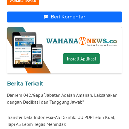
Wahananewsco
WN
BABEL
Beri Komentar
WN
SUMBAR
WN
SUMSEL
Install Aplikasi
WN
BENGKULU
Berita Terkait
WN
Danrem 042/Gapu “Jabatan Adalah Amanah, Laksanakan
LAMPUNG
dengan Dedikasi dan Tanggung Jawab”
WN
Transfer Data Indonesia-AS Dikritik: UU PDP Lebih Kuat,
JATENG
Tapi AS Lebih Tegas Menindak