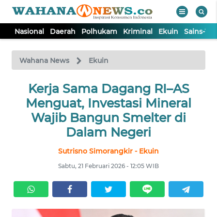
Nasional
Daerah
Polhukam
Kriminal
Ekuin
Sains-Te
WAHANA
Tutup
TV
Wahana News
Ekuin
NASIONAL
Kerja Sama Dagang RI–AS
Menguat, Investasi Mineral
DAERAH
Wajib Bangun Smelter di
Dalam Negeri
POLHUKAM
Sutrisno Simorangkir - Ekuin
Sabtu, 21 Februari 2026 - 12:05 WIB
KRIMINAL
EKUIN