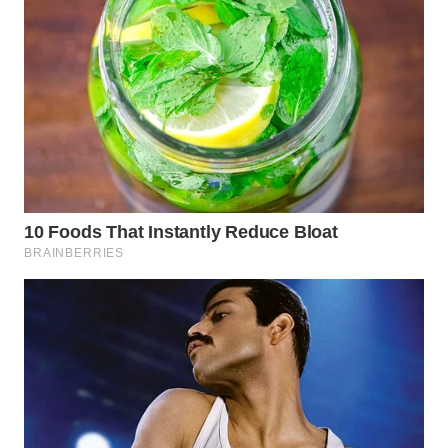
Wahana
Media
Group
WAHANA
NEWS
WAHANA
TANI
WAHANA
ADVOKAT
WAHANA
INFRASTRUKTUR
WAHANA
KONSUMEN