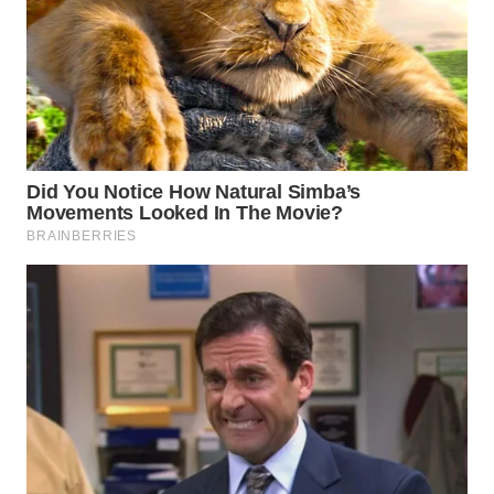
WN
INDRAMAYU
WN
KUNINGAN
WN
MAJALENGKA
WN
SUBANG
WN
SUKABUMI
WN
PURWAKARTA