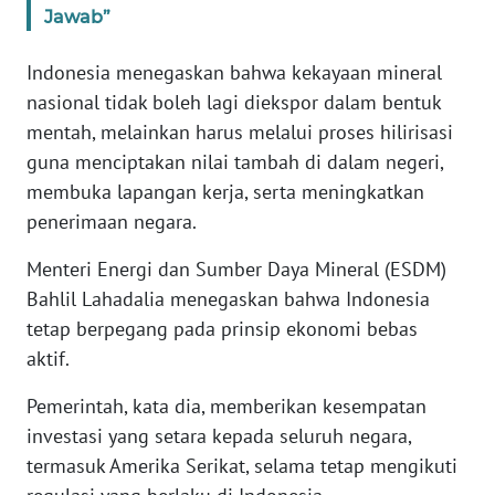
Jawab”
WN
BANTEN
Indonesia menegaskan bahwa kekayaan mineral
WN
nasional tidak boleh lagi diekspor dalam bentuk
NTT
mentah, melainkan harus melalui proses hilirisasi
guna menciptakan nilai tambah di dalam negeri,
WN
membuka lapangan kerja, serta meningkatkan
KEPRI
penerimaan negara.
WN
Menteri Energi dan Sumber Daya Mineral (ESDM)
PAPUA
Bahlil Lahadalia menegaskan bahwa Indonesia
tetap berpegang pada prinsip ekonomi bebas
WN
aktif.
PAPUA
BARAT
Pemerintah, kata dia, memberikan kesempatan
investasi yang setara kepada seluruh negara,
WN
termasuk Amerika Serikat, selama tetap mengikuti
RIAU