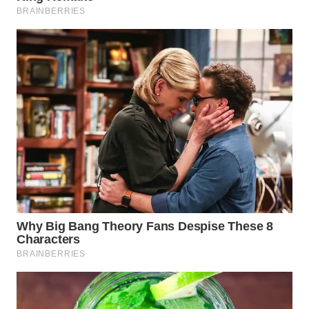
WN
NATUNA
WN
BINTAN
WN
MANDALIKA
WN
LIKUPANG
WN
LABUANBAJO
WN
BORNEO