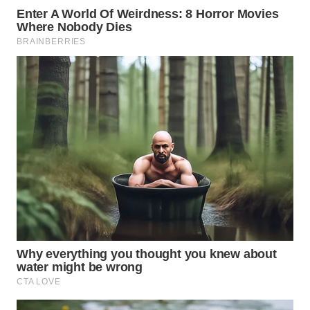
WN
BOGOR
WN
DEPOK
WN
TAPANULI
UTARA
WN
SAMOSIR
WN
PADANG
LAWAS