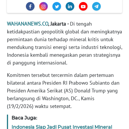
Informasi
INDEKS
BERITA
WAHANANEWS.CO
, Jakarta -
Di tengah
ketidakpastian geopolitik global dan meningkatnya
KONTAK
permintaan dunia terhadap mineral kritis untuk
KAMI
mendukung transisi energi serta industri teknologi,
Indonesia kembali menegaskan peran strategisnya
INFO
di panggung internasional.
IKLAN
Komitmen tersebut tercermin dalam pertemuan
TENTANG
bilateral antara Presiden RI Prabowo Subianto dan
KAMI
Presiden Amerika Serikat (AS) Donald Trump yang
berlangsung di Washington, DC., Kamis
PEDOMAN
(19/2/2026) waktu setempat.
MEDIA
SIBER
Baca Juga:
Indonesia Siap Jadi Pusat Investasi Mineral
REDAKSI