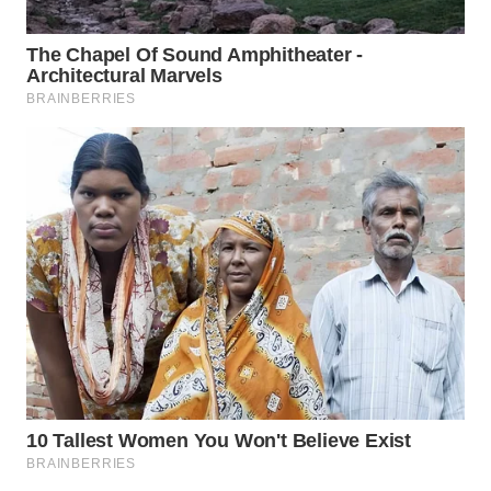
TAPANULI
TENGAH
WN DELI
SERDANG
WN
TEBING
TINGGI
WN
PAKPAK
WN
KARAWANG
WN
BEKASI