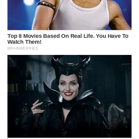
WAHANA
LISTRIK
WAHANA
TRAVEL
WAHANA
TV
WAHANANEWS
ID
WAHANANEWS
CO ID
WAHANANEWS
NET