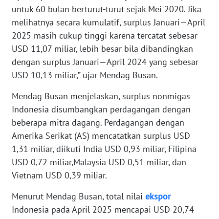
untuk 60 bulan berturut-turut sejak Mei 2020. Jika
melihatnya secara kumulatif, surplus Januari—April
KARIR
2025 masih cukup tinggi karena tercatat sebesar
USD 11,07 miliar, lebih besar bila dibandingkan
DISCLAIMER
dengan surplus Januari—April 2024 yang sebesar
USD 10,13 miliar,” ujar Mendag Busan.
Wahana
News
Regional
Mendag Busan menjelaskan, surplus nonmigas
Indonesia disumbangkan perdagangan dengan
WN
beberapa mitra dagang. Perdagangan dengan
SUMUT
Amerika Serikat (AS) mencatatkan surplus USD
1,31 miliar, diikuti India USD 0,93 miliar, Filipina
WN
USD 0,72 miliar,Malaysia USD 0,51 miliar, dan
JAKARTA
Vietnam USD 0,39 miliar.
WN
Menurut Mendag Busan, total nilai
ekspor
JABAR
Indonesia pada April 2025 mencapai USD 20,74