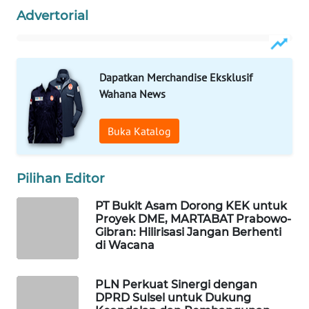
Advertorial
WAHANA
DESA
WISATA
Dapatkan Merchandise Eksklusif
LAPAK
Wahana News
WAHANA
Wahana
Buka Katalog
Network
Pilihan Editor
KONSUMEN
LISTRIK
PT Bukit Asam Dorong KEK untuk
Proyek DME, MARTABAT Prabowo-
MASYARAKAT
Gibran: Hilirisasi Jangan Berhenti
KELISTRIKAN
di Wacana
WALINKI
PLN Perkuat Sinergi dengan
ID
DPRD Sulsel untuk Dukung