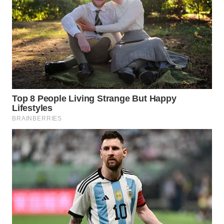
WN
SUMEDANG
WN
CIANJUR
WN
KEPULAUAN
SERIBU
WN
TANGERANG
WN
BINJAI
WN
CIREBON