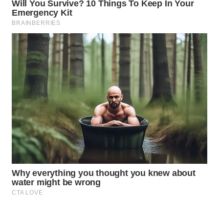
WAHANA
SPORT
WAHANA
UMKM
WAHANA
SELEB
WAHANA
PERSONA
WAHANA
OTOMOTIF
WAHANA
HEALTH