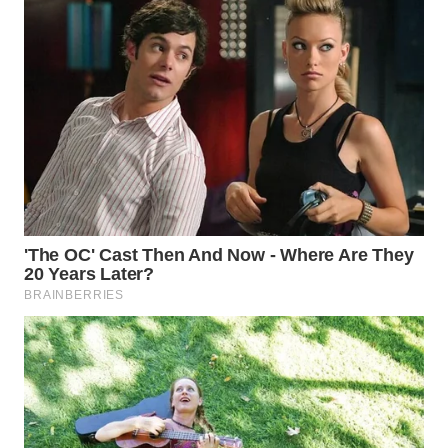
WN
NATUNA
WN
BINTAN
WN
MANDALIKA
WN
LIKUPANG
WN
LABUANBAJO
WN
BORNEO