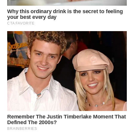
TAPANULI
TENGAH
WN DELI
SERDANG
WN
TEBING
TINGGI
WN
PAKPAK
WN
KARAWANG
WN
BEKASI