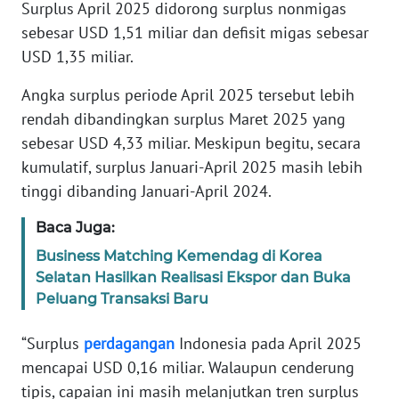
Informasi
Surplus April 2025 didorong surplus nonmigas
sebesar USD 1,51 miliar dan defisit migas sebesar
INDEKS
USD 1,35 miliar.
BERITA
Angka surplus periode April 2025 tersebut lebih
KONTAK
rendah dibandingkan surplus Maret 2025 yang
KAMI
sebesar USD 4,33 miliar. Meskipun begitu, secara
kumulatif, surplus Januari-April 2025 masih lebih
INFO
tinggi dibanding Januari-April 2024.
IKLAN
Baca Juga:
TENTANG
Business Matching Kemendag di Korea
KAMI
Selatan Hasilkan Realisasi Ekspor dan Buka
Peluang Transaksi Baru
PEDOMAN
MEDIA
“Surplus
perdagangan
Indonesia pada April 2025
SIBER
mencapai USD 0,16 miliar. Walaupun cenderung
tipis, capaian ini masih melanjutkan tren surplus
REDAKSI