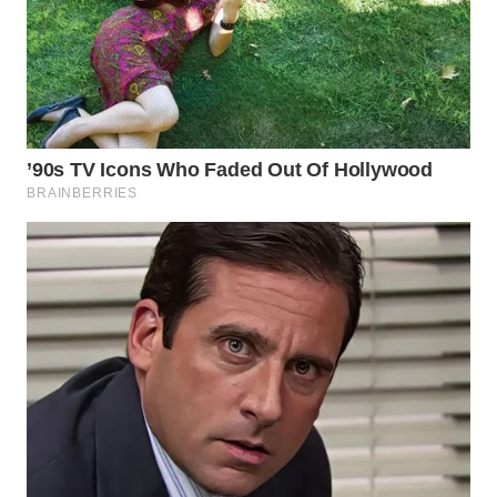
Wahana
Media
Group
WAHANA
NEWS
WAHANA
TANI
WAHANA
ADVOKAT
WAHANA
INFRASTRUKTUR
WAHANA
KONSUMEN