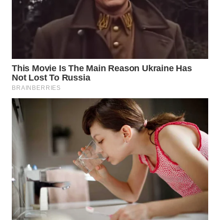
WN
TAPANULI
SELATAN
WN
TANJUNG
LESUNG
WN
KARO
WN
SIMALUNGUN
WN
LABUHANBATU
WN