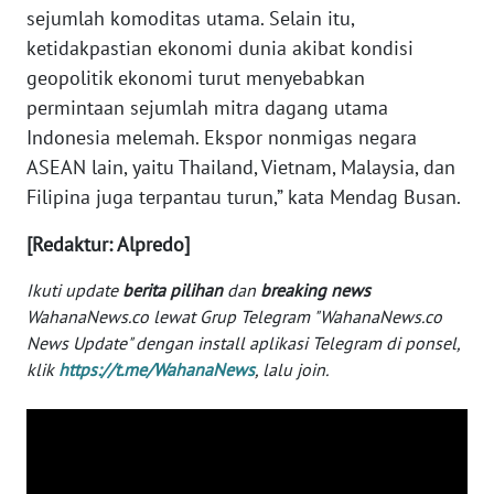
sejumlah komoditas utama. Selain itu,
WN
ketidakpastian ekonomi dunia akibat kondisi
SERAMBI
geopolitik ekonomi turut menyebabkan
permintaan sejumlah mitra dagang utama
WN
Indonesia melemah. Ekspor nonmigas negara
JAMBI
ASEAN lain, yaitu Thailand, Vietnam, Malaysia, dan
Filipina juga terpantau turun,” kata Mendag Busan.
WN
SULTRA
[Redaktur: Alpredo]
WN
Ikuti update
berita pilihan
dan
breaking news
NTB
WahanaNews.co lewat Grup Telegram "WahanaNews.co
News Update" dengan install aplikasi Telegram di ponsel,
WN
klik
https://t.me/WahanaNews
, lalu join.
SULTENG
WN
SULBAR