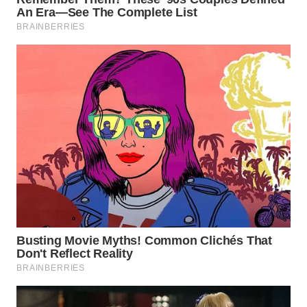
WN
PRIANGAN
TIMUR
WN
SEMARANG
WN
SOLO
WN
BOROBUDUR
WN
MADURA
WN
SURABAYA