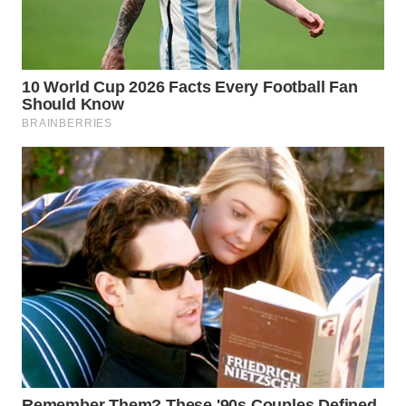
WN
INDRAMAYU
WN
KUNINGAN
WN
MAJALENGKA
WN
SUBANG
WN
SUKABUMI
WN
PURWAKARTA