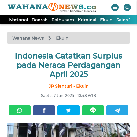
Nasional
Daerah
Polhukam
Kriminal
Ekuin
Sains-Te
WAHANA
Tutup
TV
Wahana News
Ekuin
NASIONAL
Indonesia Catatkan Surplus
pada Neraca Perdagangan
DAERAH
April 2025
JP Sianturi - Ekuin
POLHUKAM
Sabtu, 7 Juni 2025 - 10:48 WIB
KRIMINAL
EKUIN