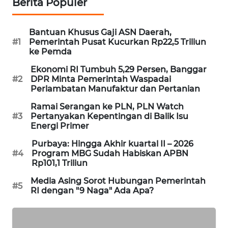
Berita Populer
SIBARAGAS
NEWS
Bantuan Khusus Gaji ASN Daerah,
#1
Pemerintah Pusat Kucurkan Rp22,5 Triliun
METRO
ke Pemda
SIANTAR
Ekonomi RI Tumbuh 5,29 Persen, Banggar
NEWS
#2
DPR Minta Pemerintah Waspadai
Perlambatan Manufaktur dan Pertanian
METRO
Ramai Serangan ke PLN, PLN Watch
MEDAN
#3
Pertanyakan Kepentingan di Balik Isu
NEWS
Energi Primer
Purbaya: Hingga Akhir kuartal II – 2026
METRO
#4
Program MBG Sudah Habiskan APBN
JAKARTA
Rp101,1 Triliun
NEWS
Media Asing Sorot Hubungan Pemerintah
#5
RI dengan "9 Naga" Ada Apa?
KRT
NEWS