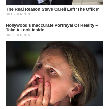
WAHANA
LISTRIK
WAHANA
TRAVEL
WAHANA
TV
WAHANANEWS
ID
WAHANANEWS
CO ID
WAHANANEWS
NET