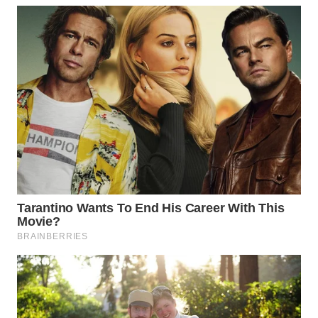
WN
BOGOR
WN
DEPOK
WN
TAPANULI
UTARA
WN
SAMOSIR
WN
PADANG
LAWAS