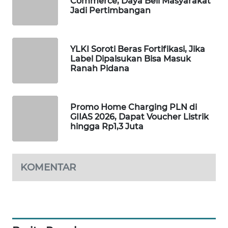
Commerce, Daya Beli Masyarakat
Jadi Pertimbangan
PORTAL
KONSUMEN
FORWAMKI
YLKI Soroti Beras Fortifikasi, Jika
Label Dipalsukan Bisa Masuk
Ranah Pidana
ALPERKLINAS
FORJASIDA
Promo Home Charging PLN di
GIIAS 2026, Dapat Voucher Listrik
hingga Rp1,3 Juta
TAMBANG
NEWS
KOMENTAR
SITUNGIR
NEWS
SIDIKALANG
NEWS