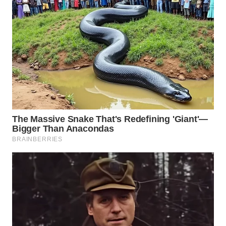
WN
MALUKU
WN
MALUT
WN
DAIRI
WN
DANAU
TOBA
WN
NIAS
WN
LANGKAT