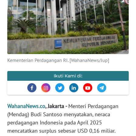
SAINS-TEKNO
KESEHATAN
INTERNASIONAL
SERBA-SERBI
Kementerian Perdagangan RI. [WahanaNews/Jup]
PENDIDIKAN
Ikuti Kami di:
OLAHRAGA
OPINI
WahanaNews.co
, Jakarta -
Menteri Perdagangan
(Mendag) Budi Santoso menyatakan, neraca
perdagangan Indonesia pada April 2025
EDITORIAL
mencatatkan surplus sebesar USD 0,16 miliar.