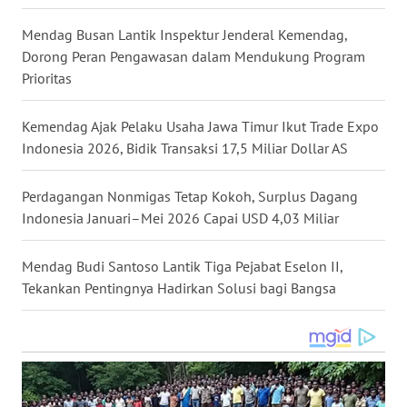
WN
Mendag Busan Lantik Inspektur Jenderal Kemendag,
KALTARA
Dorong Peran Pengawasan dalam Mendukung Program
Prioritas
WN
KALSEL
Kemendag Ajak Pelaku Usaha Jawa Timur Ikut Trade Expo
Indonesia 2026, Bidik Transaksi 17,5 Miliar Dollar AS
WN
KALTIM
Perdagangan Nonmigas Tetap Kokoh, Surplus Dagang
Indonesia Januari–Mei 2026 Capai USD 4,03 Miliar
WN
SULSEL
Mendag Budi Santoso Lantik Tiga Pejabat Eselon II,
Tekankan Pentingnya Hadirkan Solusi bagi Bangsa
WN
GORONTALO
WN
SULUT