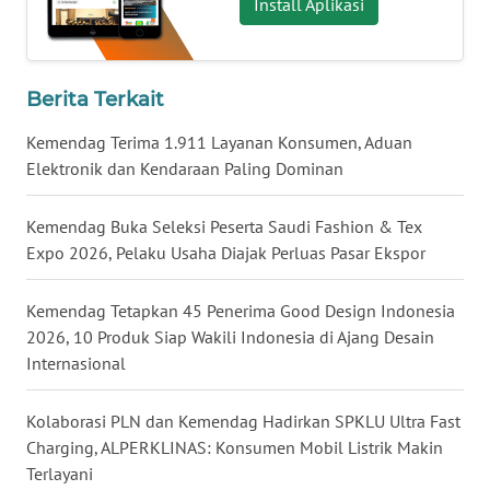
Install Aplikasi
WN
NUSANTARA
Berita Terkait
WN
JOGJA
Kemendag Terima 1.911 Layanan Konsumen, Aduan
Elektronik dan Kendaraan Paling Dominan
WN
JATIM
Kemendag Buka Seleksi Peserta Saudi Fashion & Tex
Expo 2026, Pelaku Usaha Diajak Perluas Pasar Ekspor
WN
BALI
Kemendag Tetapkan 45 Penerima Good Design Indonesia
2026, 10 Produk Siap Wakili Indonesia di Ajang Desain
WN
Internasional
KALBAR
Kolaborasi PLN dan Kemendag Hadirkan SPKLU Ultra Fast
WN
Charging, ALPERKLINAS: Konsumen Mobil Listrik Makin
KALTENG
Terlayani