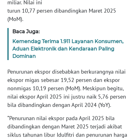
miliar. Nilai ini
WN
turun 10,77 persen dibandingkan Maret 2025
BANTEN
(MoM).
WN
Baca Juga:
NTT
Kemendag Terima 1.911 Layanan Konsumen,
Aduan Elektronik dan Kendaraan Paling
WN
Dominan
KEPRI
Penurunan ekspor disebabkan berkurangnya nilai
WN
ekspor migas sebesar 19,52 persen dan ekspor
PAPUA
nonmigas 10,19 persen (MoM). Meskipun begitu,
nilai ekspor April 2025 ini justru naik 5,76 persen
WN
PAPUA
bila dibandingkan dengan April 2024 (YoY).
BARAT
“Penurunan nilai ekspor pada April 2025 bila
WN
dibandingkan dengan Maret 2025 terjadi akibat
RIAU
siklus tahunan libur Idulfitri dan penurunan harga