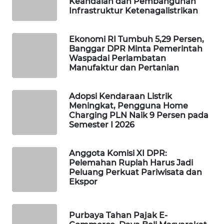
Keandalan dan Pembangunan
Infrastruktur Ketenagalistrikan
MAWAKA
ID
Ekonomi RI Tumbuh 5,29 Persen,
Banggar DPR Minta Pemerintah
MARTABAT
Waspadai Perlambatan
NET
Manufaktur dan Pertanian
PLN
Adopsi Kendaraan Listrik
WATCH
Meningkat, Pengguna Home
Charging PLN Naik 9 Persen pada
Semester I 2026
MKLI
Anggota Komisi XI DPR:
LPKKI
Pelemahan Rupiah Harus Jadi
Peluang Perkuat Pariwisata dan
LKKI
Ekspor
KOPEKLIN
Purbaya Tahan Pajak E-