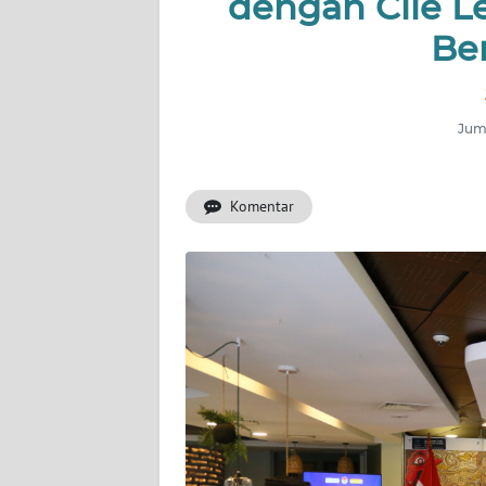
dengan Cile L
INDEKS
BERITA
Be
KONTAK
KAMI
Juma
INFO
IKLAN
Komentar
TENTANG
KAMI
PEDOMAN
MEDIA
SIBER
REDAKSI