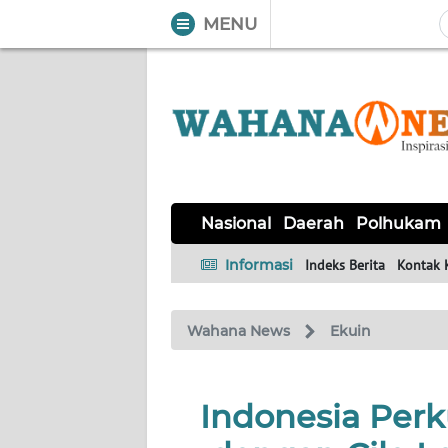
MENU
WAHANA
Tutup
TV
NASIONAL
DAERAH
POLHUKAM
KRIMINAL
EKUIN
SAINS-
KESEHATAN
INTERNASIONAL
Nasional
Daerah
Polhukam
TEKNO
Informasi
Indeks Berita
Kontak 
SERBA-
PENDIDIKAN
OLAHRAGA
OPINI
SERBI
Wahana News
Ekuin
EDITORIAL
Indonesia Per
Informasi