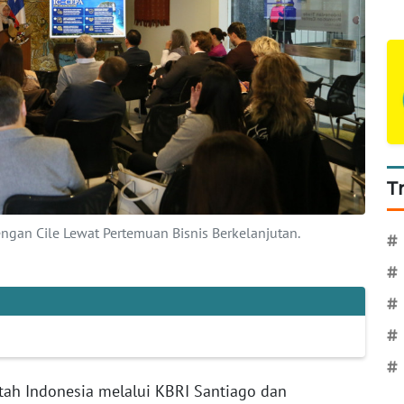
T
gan Cile Lewat Pertemuan Bisnis Berkelanjutan.
#
#
#
#
#
tah Indonesia melalui KBRI Santiago dan