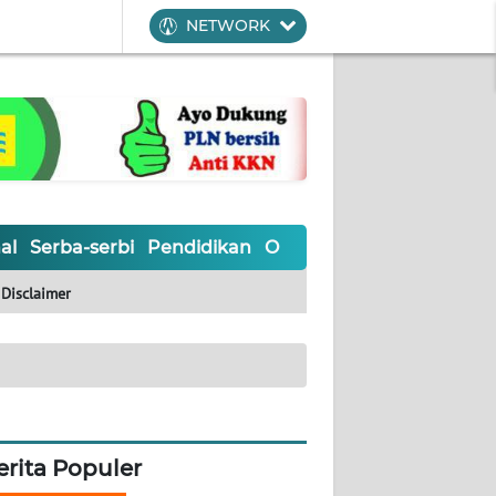
NETWORK
al
Serba-serbi
Pendidikan
Olahraga
Opini
Editoria
Disclaimer
erita Populer