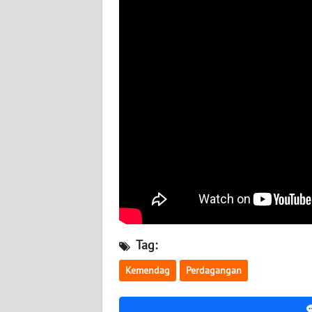
NUSANTARA
WN
JOGJA
WN
JATIM
WN
BALI
WN
KALBAR
Tag:
WN
KALTENG
Kemendag
Perdagangan
WN