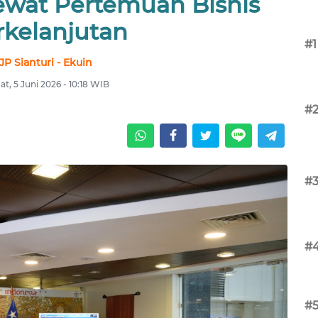
ewat Pertemuan Bisnis
rkelanjutan
#1
JP Sianturi - Ekuin
t, 5 Juni 2026 - 10:18 WIB
#
#
#
#