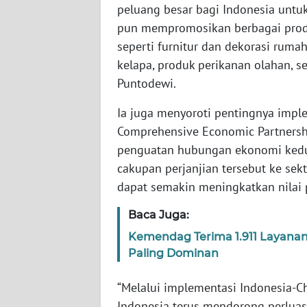
peluang besar bagi Indonesia untu
SERAMBI
pun mempromosikan berbagai produk
seperti furnitur dan dekorasi rumah
WN
JAMBI
kelapa, produk perikanan olahan, s
Puntodewi.
WN
SULTRA
Ia juga menyoroti pentingnya impl
Comprehensive Economic Partnersh
WN
penguatan hubungan ekonomi kedua
NTB
cakupan perjanjian tersebut ke se
dapat semakin meningkatkan nilai p
WN
SULTENG
Baca Juga:
Kemendag Terima 1.911 Layana
WN
Paling Dominan
SULBAR
“Melalui implementasi Indonesia-C
WN
Indonesia terus mendorong perluas