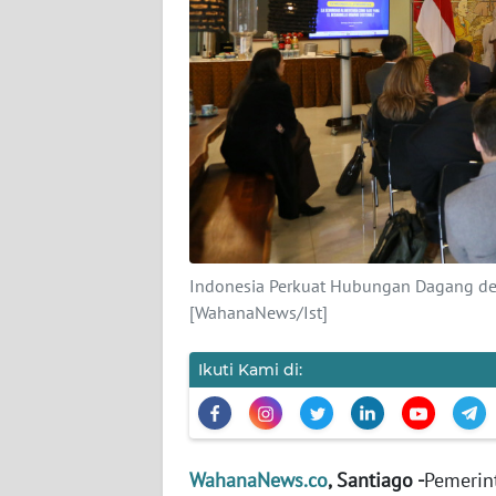
KARIR
DISCLAIMER
Wahana
News
Regional
WN
SUMUT
Indonesia Perkuat Hubungan Dagang den
WN
[WahanaNews/Ist]
JAKARTA
Ikuti Kami di:
WN
JABAR
WN
WahanaNews.co
, Santiago -
Pemerin
BANTEN