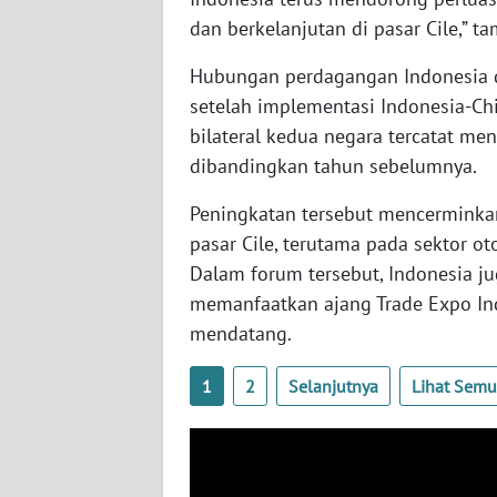
BABEL
dan berkelanjutan di pasar Cile,” t
WN
Hubungan perdagangan Indonesia 
SUMBAR
setelah implementasi Indonesia-Ch
bilateral kedua negara tercatat me
WN
dibandingkan tahun sebelumnya.
SUMSEL
Peningkatan tersebut mencerminkan
WN
pasar Cile, terutama pada sektor ot
BENGKULU
Dalam forum tersebut, Indonesia j
memanfaatkan ajang Trade Expo In
WN
mendatang.
LAMPUNG
1
2
Selanjutnya
Lihat Sem
WN
JATENG
WN