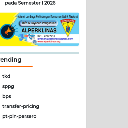
pada Semester I 2026
rending
tkd
sppg
bps
transfer-pricing
pt-pln-persero