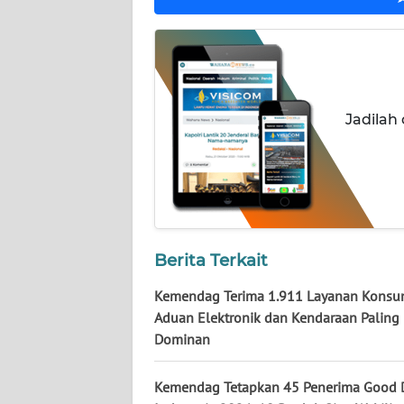
KALTARA
WN
KALSEL
WN
Jadilah
KALTIM
WN
SULSEL
WN
Berita Terkait
GORONTALO
Kemendag Terima 1.911 Layanan Konsu
WN
Aduan Elektronik dan Kendaraan Paling
SULUT
Dominan
WN
Kemendag Tetapkan 45 Penerima Good 
MALUKU