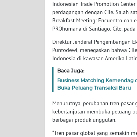
Indonesian Trade Promotion Center
perdagangan dengan Cile. Salah sat
WN
Breakfast Meeting: Encuentro con
NTT
PROhumana di Santiago, Cile, pada 
WN
Direktur Jenderal Pengembangan E
KEPRI
Puntodewi, menegaskan bahwa Cile 
Indonesia di kawasan Amerika Latin
WN
PAPUA
Baca Juga:
Business Matching Kemendag di 
WN
Buka Peluang Transaksi Baru
PAPUA
BARAT
Menurutnya, perubahan tren pasar 
keberlanjutan membuka peluang be
WN
RIAU
berbagai produk unggulan.
“Tren pasar global yang semakin 
WN