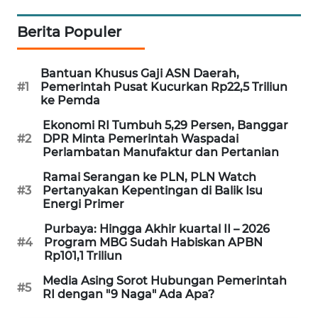
SIBARAGAS
Berita Populer
NEWS
METRO
Bantuan Khusus Gaji ASN Daerah,
SIANTAR
#1
Pemerintah Pusat Kucurkan Rp22,5 Triliun
ke Pemda
NEWS
Ekonomi RI Tumbuh 5,29 Persen, Banggar
#2
DPR Minta Pemerintah Waspadai
METRO
Perlambatan Manufaktur dan Pertanian
MEDAN
NEWS
Ramai Serangan ke PLN, PLN Watch
#3
Pertanyakan Kepentingan di Balik Isu
Energi Primer
METRO
JAKARTA
Purbaya: Hingga Akhir kuartal II – 2026
NEWS
#4
Program MBG Sudah Habiskan APBN
Rp101,1 Triliun
KRT
Media Asing Sorot Hubungan Pemerintah
#5
NEWS
RI dengan "9 Naga" Ada Apa?