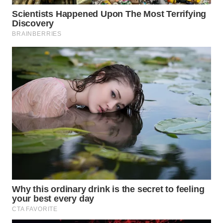
WN
MALUKU
WN
MALUT
WN
DAIRI
WN
DANAU
TOBA
WN
NIAS
WN
LANGKAT