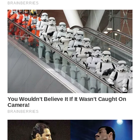
WN
SUMEDANG
WN
CIANJUR
WN
KEPULAUAN
SERIBU
WN
TANGERANG
WN
BINJAI
WN
CIREBON