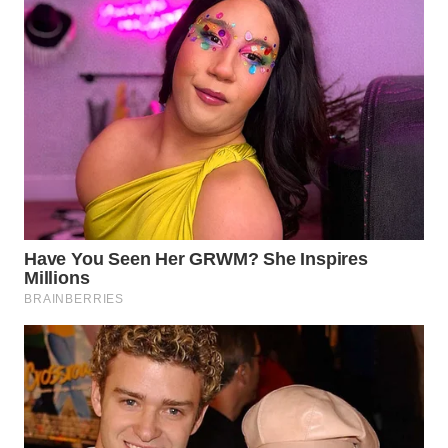
Wahana
Media
Group
WAHANA
NEWS
WAHANA
TANI
WAHANA
ADVOKAT
WAHANA
INFRASTRUKTUR
WAHANA
KONSUMEN