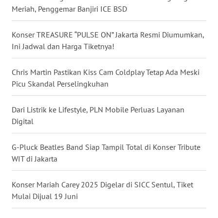
Meriah, Penggemar Banjiri ICE BSD
WN
NUSANTARA
Konser TREASURE “PULSE ON” Jakarta Resmi Diumumkan,
Ini Jadwal dan Harga Tiketnya!
WN
JOGJA
Chris Martin Pastikan Kiss Cam Coldplay Tetap Ada Meski
Picu Skandal Perselingkuhan
WN
JATIM
Dari Listrik ke Lifestyle, PLN Mobile Perluas Layanan
WN
Digital
BALI
G-Pluck Beatles Band Siap Tampil Total di Konser Tribute
WN
WIT di Jakarta
KALBAR
Konser Mariah Carey 2025 Digelar di SICC Sentul, Tiket
WN
Mulai Dijual 19 Juni
KALTENG