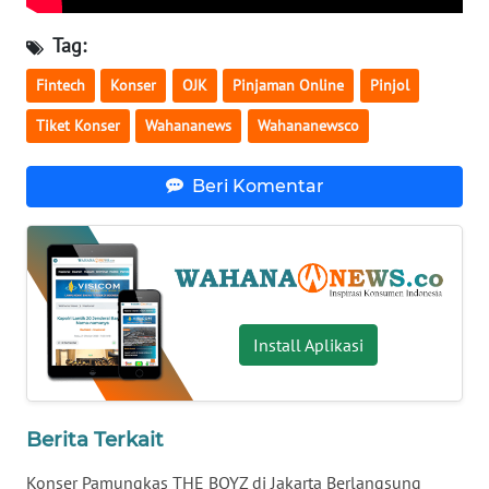
WN
Tag:
BABEL
Fintech
Konser
OJK
Pinjaman Online
Pinjol
WN
Tiket Konser
Wahananews
Wahananewsco
SUMBAR
Beri Komentar
WN
SUMSEL
WN
BENGKULU
Install Aplikasi
WN
LAMPUNG
WN
Berita Terkait
JATENG
Konser Pamungkas THE BOYZ di Jakarta Berlangsung