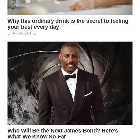
WN
BOGOR
WN
DEPOK
WN
TAPANULI
UTARA
WN
SAMOSIR
WN
PADANG
LAWAS