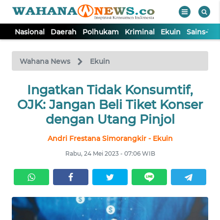
Nasional
Daerah
Polhukam
Kriminal
Ekuin
Sains-Te
WAHANA
Tutup
TV
Wahana News
Ekuin
NASIONAL
Ingatkan Tidak Konsumtif,
OJK: Jangan Beli Tiket Konser
DAERAH
dengan Utang Pinjol
Andri Frestana Simorangkir - Ekuin
POLHUKAM
Rabu, 24 Mei 2023 - 07:06 WIB
KRIMINAL
EKUIN