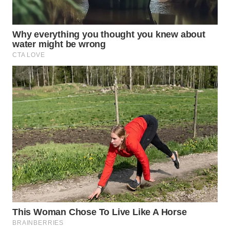
WAHANA
SPORT
WAHANA
UMKM
WAHANA
SELEB
WAHANA
PERSONA
WAHANA
OTOMOTIF
WAHANA
HEALTH