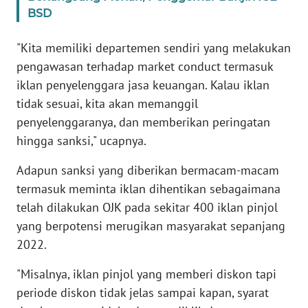
WN
BSD
BANTEN
"Kita memiliki departemen sendiri yang melakukan
WN
pengawasan terhadap market conduct termasuk
NTT
iklan penyelenggara jasa keuangan. Kalau iklan
tidak sesuai, kita akan memanggil
WN
penyelenggaranya, dan memberikan peringatan
KEPRI
hingga sanksi," ucapnya.
WN
Adapun sanksi yang diberikan bermacam-macam
PAPUA
termasuk meminta iklan dihentikan sebagaimana
telah dilakukan OJK pada sekitar 400 iklan pinjol
WN
yang berpotensi merugikan masyarakat sepanjang
PAPUA
2022.
BARAT
"Misalnya, iklan pinjol yang memberi diskon tapi
WN
periode diskon tidak jelas sampai kapan, syarat
RIAU