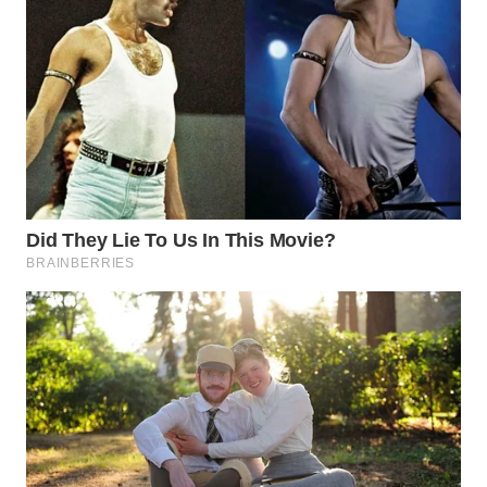
WN
INDRAMAYU
WN
KUNINGAN
WN
MAJALENGKA
WN
SUBANG
WN
SUKABUMI
WN
PURWAKARTA