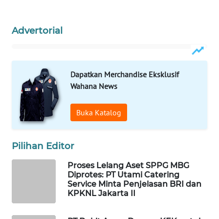
WAHANA
DESA
Advertorial
WISATA
LAPAK
WAHANA
Dapatkan Merchandise Eksklusif
Wahana News
Wahana
Network
Buka Katalog
KONSUMEN
LISTRIK
Pilihan Editor
MASYARAKAT
Proses Lelang Aset SPPG MBG
KELISTRIKAN
Diprotes: PT Utami Catering
Service Minta Penjelasan BRI dan
KPKNL Jakarta II
WALINKI
ID