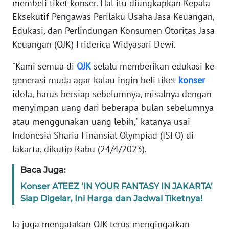
membeli tiket konser. Hal itu diungkapkan Kepala
Informasi
Eksekutif Pengawas Perilaku Usaha Jasa Keuangan,
INDEKS
Edukasi, dan Perlindungan Konsumen Otoritas Jasa
BERITA
Keuangan (OJK) Friderica Widyasari Dewi.
KONTAK
"Kami semua di
OJK
selalu memberikan edukasi ke
KAMI
generasi muda agar kalau ingin beli tiket
konser
idola, harus bersiap sebelumnya, misalnya dengan
INFO
menyimpan uang dari beberapa bulan sebelumnya
IKLAN
atau menggunakan uang lebih," katanya usai
Indonesia Sharia Finansial Olympiad (ISFO) di
TENTANG
Jakarta, dikutip Rabu (24/4/2023).
KAMI
Baca Juga:
PEDOMAN
Konser ATEEZ ‘IN YOUR FANTASY IN JAKARTA’
MEDIA
Siap Digelar, Ini Harga dan Jadwal Tiketnya!
SIBER
Ia juga mengatakan OJK terus mengingatkan
REDAKSI