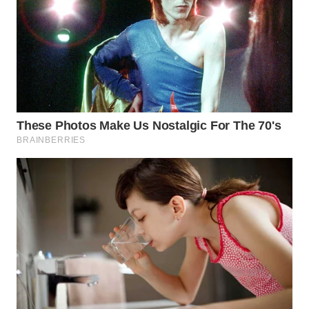
TAPANULI
TENGAH
WN DELI
SERDANG
WN
TEBING
TINGGI
WN
PAKPAK
WN
KARAWANG
WN
BEKASI