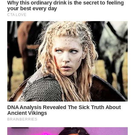
WN
NATUNA
WN
BINTAN
WN
MANDALIKA
WN
LIKUPANG
WN
LABUANBAJO
WN
BORNEO