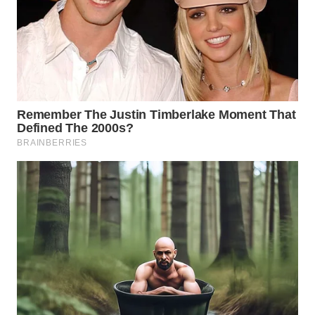
WAHANA
LISTRIK
WAHANA
TRAVEL
WAHANA
TV
WAHANANEWS
ID
WAHANANEWS
CO ID
WAHANANEWS
NET