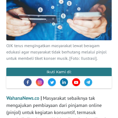
SAINS-TEKNO
KESEHATAN
INTERNASIONAL
OJK terus mengingatkan masyarakat lewat beragam
SERBA-SERBI
edukasi agar masyarakat tidak berhutang melalui pinjol
untuk membeli tiket konser musik. [Foto: Ilustrasi].
PENDIDIKAN
Ikuti Kami di:
OLAHRAGA
OPINI
WahanaNews.co
|
Masyarakat sebaiknya tak
mengajukan pembiayaan dari pinjaman online
EDITORIAL
(pinjol) untuk kegiatan konsumtif, termasuk