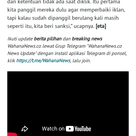
dan ketentuan tidak ada saat diklik. Itu pertama
kita panggil mereka dulu agar memperbaiki iklan,
WN
SERAMBI
tapi kalau sudah dipanggil berulang kali masih
seperti itu, kita beri sanksi,” ucapnya.
[eta]
WN
Ikuti update
berita pilihan
dan
breaking news
JAMBI
WahanaNews.co lewat Grup Telegram "WahanaNews.co
News Update" dengan install aplikasi Telegram di ponsel,
WN
klik
https://t.me/WahanaNews
, lalu join.
SULTRA
WN
NTB
WN
SULTENG
WN
SULBAR