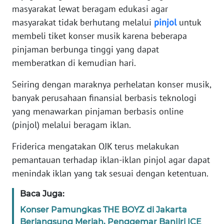
masyarakat lewat beragam edukasi agar
masyarakat tidak berhutang melalui
pinjol
untuk
KARIR
membeli tiket konser musik karena beberapa
pinjaman berbunga tinggi yang dapat
DISCLAIMER
memberatkan di kemudian hari.
Wahana
Seiring dengan maraknya perhelatan konser musik,
News
Regional
banyak perusahaan finansial berbasis teknologi
yang menawarkan pinjaman berbasis online
WN
(pinjol) melalui beragam iklan.
SUMUT
Friderica mengatakan OJK terus melakukan
WN
pemantauan terhadap iklan-iklan pinjol agar dapat
JAKARTA
menindak iklan yang tak sesuai dengan ketentuan.
Baca Juga:
WN
JABAR
Konser Pamungkas THE BOYZ di Jakarta
Berlangsung Meriah, Penggemar Banjiri ICE