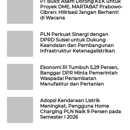
PT Bukit Asam Dorong KEK untuk
Proyek DME, MARTABAT Prabowo-
MAWAKA
Gibran: Hilirisasi Jangan Berhenti
ID
di Wacana
MARTABAT
PLN Perkuat Sinergi dengan
NET
DPRD Sulsel untuk Dukung
Keandalan dan Pembangunan
Infrastruktur Ketenagalistrikan
PLN
WATCH
Ekonomi RI Tumbuh 5,29 Persen,
Banggar DPR Minta Pemerintah
MKLI
Waspadai Perlambatan
Manufaktur dan Pertanian
LPKKI
Adopsi Kendaraan Listrik
LKKI
Meningkat, Pengguna Home
Charging PLN Naik 9 Persen pada
Semester I 2026
KOPEKLIN