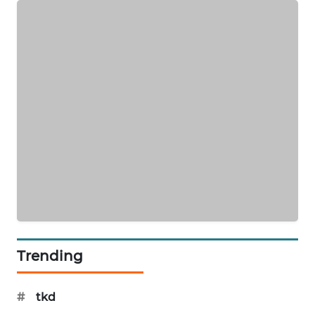
KARING
NEWS
JURNAL
MARITIM
HUMBANG
NEWS
GARONGGANG
NEWS
FISUELRI
ID
Trending
ENERGI
NEWS
#
tkd