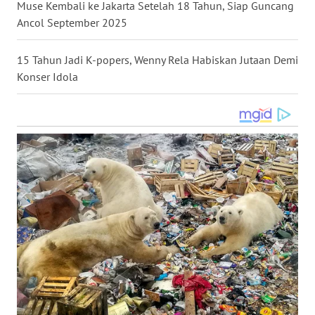
Muse Kembali ke Jakarta Setelah 18 Tahun, Siap Guncang
WN
Ancol September 2025
KALTARA
15 Tahun Jadi K-popers, Wenny Rela Habiskan Jutaan Demi
WN
Konser Idola
KALSEL
WN
KALTIM
WN
SULSEL
WN
GORONTALO
WN
SULUT