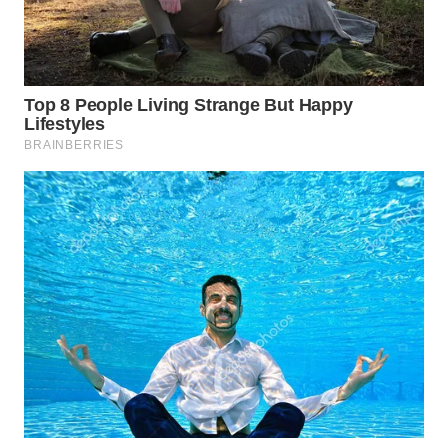
WN
PRIANGAN
TIMUR
WN
SEMARANG
WN
SOLO
WN
BOROBUDUR
WN
MADURA
WN
SURABAYA