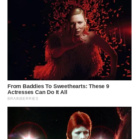
WN
TAPANULI
SELATAN
WN
TANJUNG
LESUNG
WN
KARO
WN
SIMALUNGUN
WN
LABUHANBATU
WN