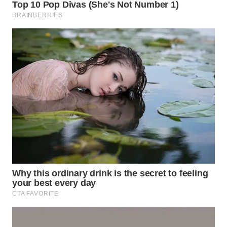
WAHANA
SPORT
WAHANA
UMKM
WAHANA
SELEB
WAHANA
PERSONA
WAHANA
OTOMOTIF
WAHANA
HEALTH