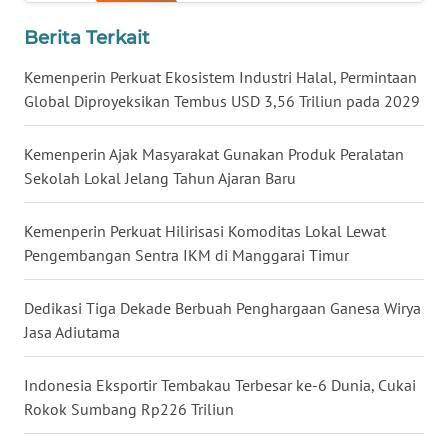
WN
Berita Terkait
MALUKU
Kemenperin Perkuat Ekosistem Industri Halal, Permintaan
WN
Global Diproyeksikan Tembus USD 3,56 Triliun pada 2029
MALUT
Kemenperin Ajak Masyarakat Gunakan Produk Peralatan
WN
Sekolah Lokal Jelang Tahun Ajaran Baru
DAIRI
Kemenperin Perkuat Hilirisasi Komoditas Lokal Lewat
WN
Pengembangan Sentra IKM di Manggarai Timur
DANAU
TOBA
Dedikasi Tiga Dekade Berbuah Penghargaan Ganesa Wirya
Jasa Adiutama
WN
NIAS
Indonesia Eksportir Tembakau Terbesar ke-6 Dunia, Cukai
Rokok Sumbang Rp226 Triliun
WN
LANGKAT