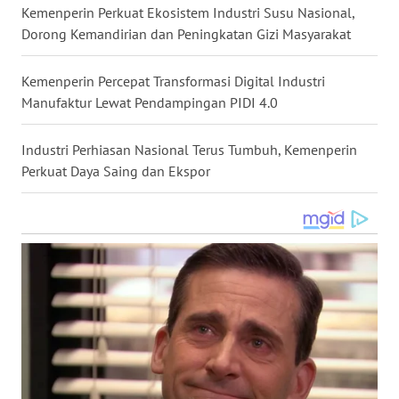
Kemenperin Perkuat Ekosistem Industri Susu Nasional,
WN
Dorong Kemandirian dan Peningkatan Gizi Masyarakat
TAPANULI
SELATAN
Kemenperin Percepat Transformasi Digital Industri
Manufaktur Lewat Pendampingan PIDI 4.0
WN
TANJUNG
Industri Perhiasan Nasional Terus Tumbuh, Kemenperin
LESUNG
Perkuat Daya Saing dan Ekspor
WN
KARO
WN
SIMALUNGUN
WN
LABUHANBATU
WN