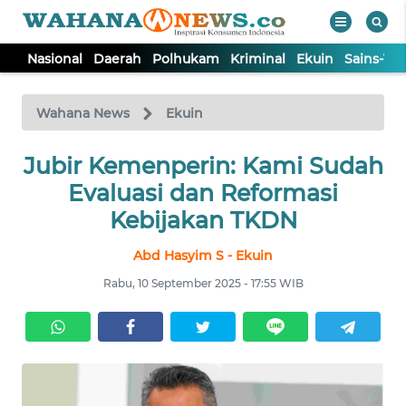
Nasional
Daerah
Polhukam
Kriminal
Ekuin
Sains-Te
WAHANA
Tutup
TV
Wahana News
Ekuin
Jubir Kemenperin: Kami Sudah
NASIONAL
Evaluasi dan Reformasi
DAERAH
Kebijakan TKDN
Abd Hasyim S - Ekuin
POLHUKAM
Rabu, 10 September 2025 - 17:55 WIB
KRIMINAL
EKUIN