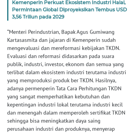
Kemenperin Perkuat Ekosistem Industri Halal,
Permintaan Global Diproyeksikan Tembus USD
WN
SERAMBI
3,56 Triliun pada 2029
“Menteri Perindustrian, Bapak Agus Gumiwang
WN
JAMBI
Kartasasmita dan jajaran di Kemenperin sudah
mengevaluasi dan mereformasi kebijakan TKDN.
WN
Evaluasi dan reformasi didasarkan pada suara
SULTRA
publik, industri, investor, ekonom dan semua yang
terlibat dalam ekosistem industri terutama industri
WN
yang memproduksi produk ber TKDN. Hasilnya,
NTB
adanya permenperin Tata Cara Perhitungan TKDN
yang sangat memperhatikan kebutuhan dan
WN
kepentingan industri lokal terutama industri kecil
SULTENG
dan menengah dalam memperoleh sertifikat TKDN
sehingga bisa meningkatkan daya saing
WN
SULBAR
perusahaan industri dan produknya, menyerap