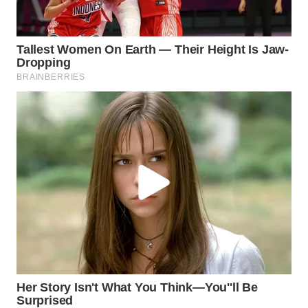
WN
PRIANGAN
TIMUR
WN
SEMARANG
WN
SOLO
WN
BOROBUDUR
WN
MADURA
WN
SURABAYA