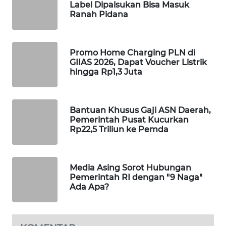
Label Dipalsukan Bisa Masuk
KARING
Ranah Pidana
NEWS
JURNAL
Promo Home Charging PLN di
MARITIM
GIIAS 2026, Dapat Voucher Listrik
hingga Rp1,3 Juta
HUMBANG
NEWS
Bantuan Khusus Gaji ASN Daerah,
GARONGGANG
Pemerintah Pusat Kucurkan
NEWS
Rp22,5 Triliun ke Pemda
FISUELRI
ID
Media Asing Sorot Hubungan
Pemerintah RI dengan "9 Naga"
Ada Apa?
ENERGI
NEWS