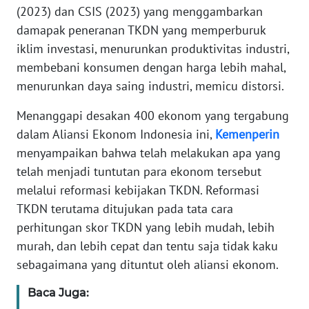
(2023) dan CSIS (2023) yang menggambarkan
WN
BANTEN
damapak peneranan TKDN yang memperburuk
iklim investasi, menurunkan produktivitas industri,
WN
membebani konsumen dengan harga lebih mahal,
NTT
menurunkan daya saing industri, memicu distorsi.
WN
Menanggapi desakan 400 ekonom yang tergabung
KEPRI
dalam Aliansi Ekonom Indonesia ini,
Kemenperin
menyampaikan bahwa telah melakukan apa yang
WN
telah menjadi tuntutan para ekonom tersebut
PAPUA
melalui reformasi kebijakan TKDN. Reformasi
TKDN terutama ditujukan pada tata cara
WN
perhitungan skor TKDN yang lebih mudah, lebih
PAPUA
BARAT
murah, dan lebih cepat dan tentu saja tidak kaku
sebagaimana yang dituntut oleh aliansi ekonom.
WN
Baca Juga:
RIAU