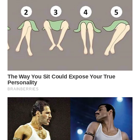
WAHANA
DESA
WISATA
LAPAK
WAHANA
Wahana
Network
KONSUMEN
LISTRIK
MASYARAKAT
KELISTRIKAN
WALINKI
ID