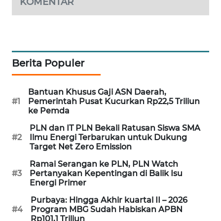
KOMENTAR
CILEUNGSI
NEWS
BERKAT
NEWS
Berita Populer
BERAMPU
NEWS
Bantuan Khusus Gaji ASN Daerah,
#1
Pemerintah Pusat Kucurkan Rp22,5 Triliun
ke Pemda
ANUGERAH
NEWS
PLN dan IT PLN Bekali Ratusan Siswa SMA
#2
Ilmu Energi Terbarukan untuk Dukung
Target Net Zero Emission
AKHLAK
ID
Ramai Serangan ke PLN, PLN Watch
#3
Pertanyakan Kepentingan di Balik Isu
Energi Primer
PERAPKI
NEWS
Purbaya: Hingga Akhir kuartal II – 2026
#4
Program MBG Sudah Habiskan APBN
Rp101,1 Triliun