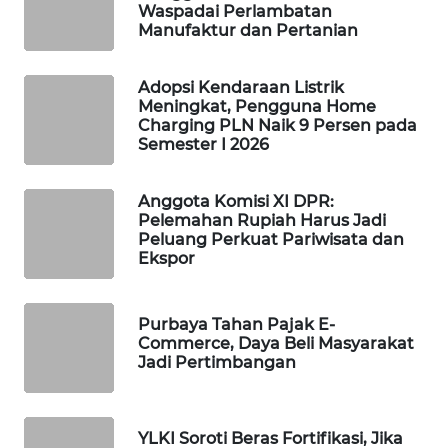
Waspadai Perlambatan
SIBARAGAS
Manufaktur dan Pertanian
NEWS
Adopsi Kendaraan Listrik
METRO
Meningkat, Pengguna Home
SIANTAR
Charging PLN Naik 9 Persen pada
NEWS
Semester I 2026
METRO
Anggota Komisi XI DPR:
MEDAN
Pelemahan Rupiah Harus Jadi
NEWS
Peluang Perkuat Pariwisata dan
Ekspor
METRO
JAKARTA
Purbaya Tahan Pajak E-
NEWS
Commerce, Daya Beli Masyarakat
Jadi Pertimbangan
KRT
NEWS
YLKI Soroti Beras Fortifikasi, Jika