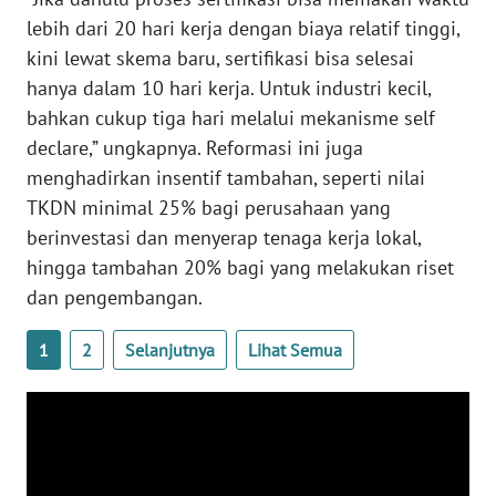
lebih dari 20 hari kerja dengan biaya relatif tinggi,
WN
NUSANTARA
kini lewat skema baru, sertifikasi bisa selesai
hanya dalam 10 hari kerja. Untuk industri kecil,
WN
bahkan cukup tiga hari melalui mekanisme self
JOGJA
declare,” ungkapnya. Reformasi ini juga
menghadirkan insentif tambahan, seperti nilai
WN
TKDN minimal 25% bagi perusahaan yang
JATIM
berinvestasi dan menyerap tenaga kerja lokal,
hingga tambahan 20% bagi yang melakukan riset
WN
dan pengembangan.
BALI
1
2
Selanjutnya
Lihat Semua
WN
KALBAR
WN
KALTENG