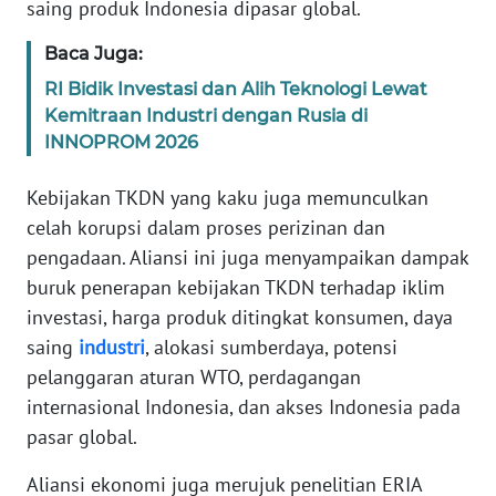
saing produk Indonesia dipasar global.
KARIR
Baca Juga:
RI Bidik Investasi dan Alih Teknologi Lewat
DISCLAIMER
Kemitraan Industri dengan Rusia di
INNOPROM 2026
Wahana
News
Kebijakan TKDN yang kaku juga memunculkan
Regional
celah korupsi dalam proses perizinan dan
pengadaan. Aliansi ini juga menyampaikan dampak
WN
buruk penerapan kebijakan TKDN terhadap iklim
SUMUT
investasi, harga produk ditingkat konsumen, daya
saing
industri
, alokasi sumberdaya, potensi
WN
JAKARTA
pelanggaran aturan WTO, perdagangan
internasional Indonesia, dan akses Indonesia pada
WN
pasar global.
JABAR
Aliansi ekonomi juga merujuk penelitian ERIA