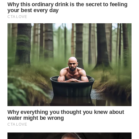
WN
BOGOR
WN
DEPOK
WN
TAPANULI
UTARA
WN
SAMOSIR
WN
PADANG
LAWAS