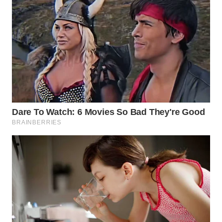
Wahana
Media
Group
WAHANA
NEWS
WAHANA
TANI
WAHANA
ADVOKAT
WAHANA
INFRASTRUKTUR
WAHANA
KONSUMEN