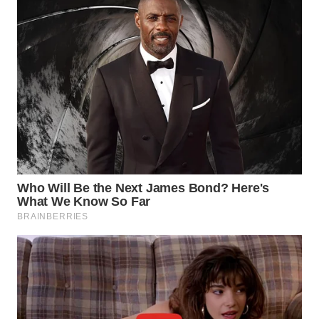
WN
SUMEDANG
WN
CIANJUR
WN
KEPULAUAN
SERIBU
WN
TANGERANG
WN
BINJAI
WN
CIREBON