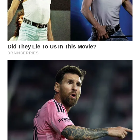
MAWAKA
ID
MARTABAT
NET
PLN
WATCH
MKLI
LPKKI
LKKI
KOPEKLIN