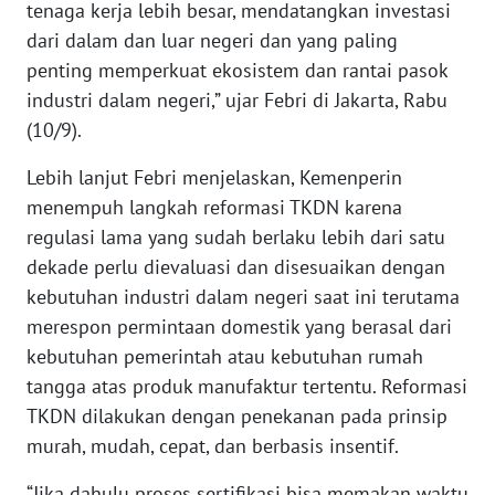
tenaga kerja lebih besar, mendatangkan investasi
WN
dari dalam dan luar negeri dan yang paling
BABEL
penting memperkuat ekosistem dan rantai pasok
industri dalam negeri,” ujar Febri di Jakarta, Rabu
WN
(10/9).
SUMBAR
Lebih lanjut Febri menjelaskan, Kemenperin
WN
menempuh langkah reformasi TKDN karena
SUMSEL
regulasi lama yang sudah berlaku lebih dari satu
dekade perlu dievaluasi dan disesuaikan dengan
WN
kebutuhan industri dalam negeri saat ini terutama
BENGKULU
merespon permintaan domestik yang berasal dari
kebutuhan pemerintah atau kebutuhan rumah
WN
LAMPUNG
tangga atas produk manufaktur tertentu. Reformasi
TKDN dilakukan dengan penekanan pada prinsip
WN
murah, mudah, cepat, dan berbasis insentif.
JATENG
“Jika dahulu proses sertifikasi bisa memakan waktu