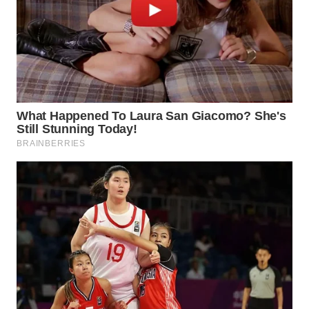
WN
INDRAMAYU
WN
KUNINGAN
WN
MAJALENGKA
WN
SUBANG
WN
SUKABUMI
WN
PURWAKARTA