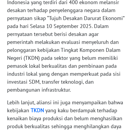
Indonesia yang terdiri dari 400 ekonom melansir
Informasi
desakan terhadap penyelenggara negara dalam
INDEKS
pernyataan sikap “Tujuh Desakan Darurat Ekonomi”
BERITA
pada hari Selasa 10 September 2025. Dalam
pernyataan tersebut berisi desakan agar
KONTAK
pemerintah melakukan evaluasi menyeluruh dan
KAMI
pelonggaran kebijakan Tingkat Komponen Dalam
Negeri (TKDN) pada sektor yang belum memiliki
INFO
IKLAN
pemasok lokal berkualitas dan pembinaan pada
industri lokal yang dengan memperkuat pada sisi
TENTANG
investasi SDM, transfer teknologi, dan
KAMI
pembangunan infrastruktur.
Lebih lanjut, aliansi ini juga menyampaikan bahwa
PEDOMAN
MEDIA
kebijakan
TKDN
yang kaku berdampak terhadap
SIBER
kenaikan biaya produksi dan belum menghasilkan
produk berkualitas sehingga menghilangkan daya
REDAKSI