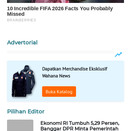
PORTAL
KONSUMEN
FORWAMKI
Advertorial
ALPERKLINAS
FORJASIDA
Dapatkan Merchandise Eksklusif
TAMBANG
Wahana News
NEWS
Buka Katalog
SITUNGIR
NEWS
Pilihan Editor
SIDIKALANG
Ekonomi RI Tumbuh 5,29 Persen,
NEWS
Banggar DPR Minta Pemerintah