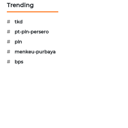
Trending
#
tkd
#
pt-pln-persero
#
pln
#
menkeu-purbaya
#
bps