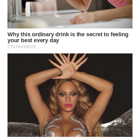
WAHANA
LISTRIK
WAHANA
TRAVEL
WAHANA
TV
WAHANANEWS
ID
WAHANANEWS
CO ID
WAHANANEWS
NET