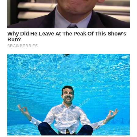
TAPANULI
TENGAH
WN DELI
SERDANG
WN
TEBING
TINGGI
WN
PAKPAK
WN
KARAWANG
WN
BEKASI