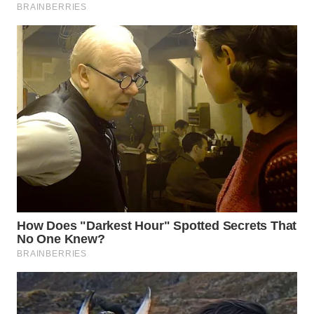
WN
NATUNA
WN
BINTAN
WN
MANDALIKA
WN
LIKUPANG
WN
LABUANBAJO
WN
BORNEO