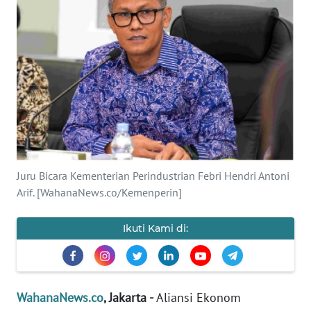
SAINS-TEKNO
KESEHATAN
INTERNASIONAL
SERBA-SERBI
PENDIDIKAN
Juru Bicara Kementerian Perindustrian Febri Hendri Antoni
Arif. [WahanaNews.co/Kemenperin]
OLAHRAGA
Ikuti Kami di:
OPINI
EDITORIAL
WahanaNews.co
, Jakarta -
Aliansi Ekonom