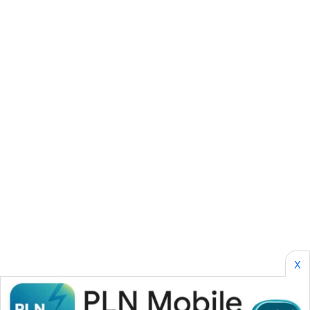
SONYA
ASA
NEWS
X