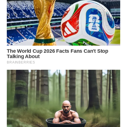
WN
TAPANULI
SELATAN
WN
TANJUNG
LESUNG
WN
KARO
WN
SIMALUNGUN
WN
LABUHANBATU
WN