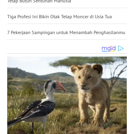
Tetap Butuh Sentuhan Manusia
WN
NUSANTARA
Tiga Profesi Ini Bikin Otak Tetap Moncer di Usia Tua
WN
7 Pekerjaan Sampingan untuk Menambah Penghasilanmu
JOGJA
WN
JATIM
WN
BALI
WN
KALBAR
WN
KALTENG