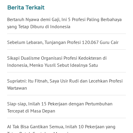
Berita Terkait
WN
BABEL
Bertaruh Nyawa demi Gaji, Ini 5 Profesi Paling Berbahaya
yang Tetap Diburu di Indonesia
WN
SUMBAR
Sebelum Lebaran, Tunjangan Profesi 120.067 Guru Cair
WN
Sikapi Dualisme Organisasi Profesi Kedokteran di
SUMSEL
Indonesia, Menko Yusril Sebut Idealnya Satu
WN
Supriatni: Itu Fitnah, Saya Usir Rudi dan Lecehkan Profesi
BENGKULU
Wartawan
WN
LAMPUNG
Siap-siap, Inilah 15 Pekerjaan dengan Pertumbuhan
Tercepat di Masa Depan
WN
JATENG
AI Tak Bisa Gantikan Semua, Inilah 10 Pekerjaan yang