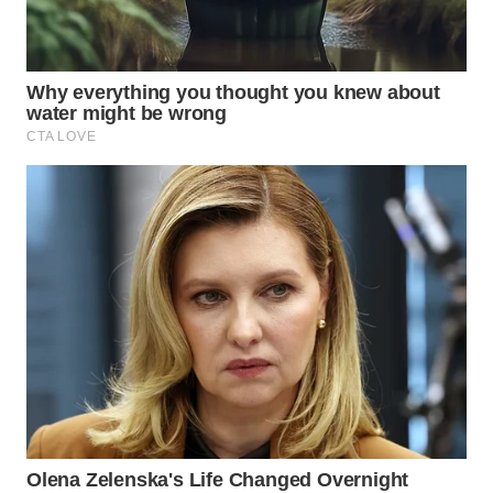
TAPANULI
TENGAH
WN DELI
SERDANG
WN
TEBING
TINGGI
WN
PAKPAK
WN
KARAWANG
WN
BEKASI