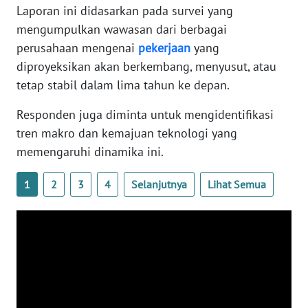
Laporan ini didasarkan pada survei yang
WN
BANTEN
mengumpulkan wawasan dari berbagai
perusahaan mengenai
pekerjaan
yang
WN
diproyeksikan akan berkembang, menyusut, atau
NTT
tetap stabil dalam lima tahun ke depan.
Responden juga diminta untuk mengidentifikasi
WN
KEPRI
tren makro dan kemajuan teknologi yang
memengaruhi dinamika ini.
WN
PAPUA
1
2
3
4
Selanjutnya
Lihat Semua
WN
PAPUA
BARAT
WN
RIAU