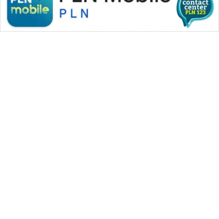
WAHANA MEDIA GROUP
|
|
|
WAHANA NEWS co
WAHANA TANI
WAHANA ADVOKAT
|
|
WAHANA INFRASTRUKTUR
WAHANA KONSUMEN
|
|
|
WAHANA LISTRIK
WAHANA TRAVEL
WAHANA TV
|
|
|
WAHANANEWS id
WAHANANEWS CO ID
WAHANANEWS NET
|
|
|
WAHANA SPORT ID
Wahana UMKM
Wahana Seleb
|
|
|
Wahana Persona
Wahana Otomotif
Wahana Health