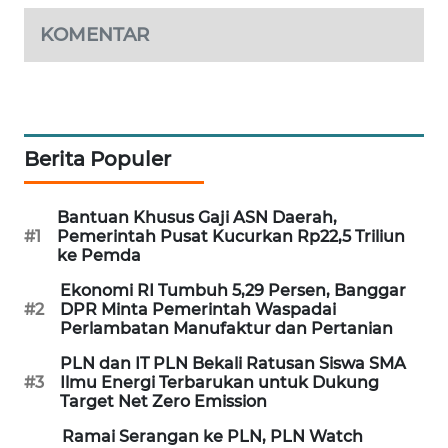
WAHANA
KOMENTAR
DESA
WISATA
LAPAK
WAHANA
Berita Populer
Wahana
Network
Bantuan Khusus Gaji ASN Daerah,
#1
Pemerintah Pusat Kucurkan Rp22,5 Triliun
ke Pemda
KONSUMEN
LISTRIK
Ekonomi RI Tumbuh 5,29 Persen, Banggar
#2
DPR Minta Pemerintah Waspadai
Perlambatan Manufaktur dan Pertanian
MASYARAKAT
KELISTRIKAN
PLN dan IT PLN Bekali Ratusan Siswa SMA
#3
Ilmu Energi Terbarukan untuk Dukung
Target Net Zero Emission
WALINKI
ID
Ramai Serangan ke PLN, PLN Watch