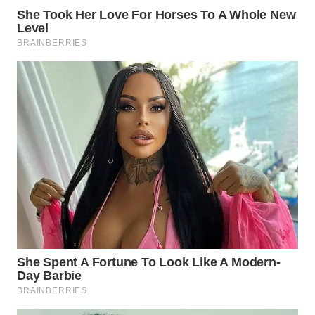
WN
INDRAMAYU
WN
KUNINGAN
WN
MAJALENGKA
WN
SUBANG
WN
SUKABUMI
WN
PURWAKARTA