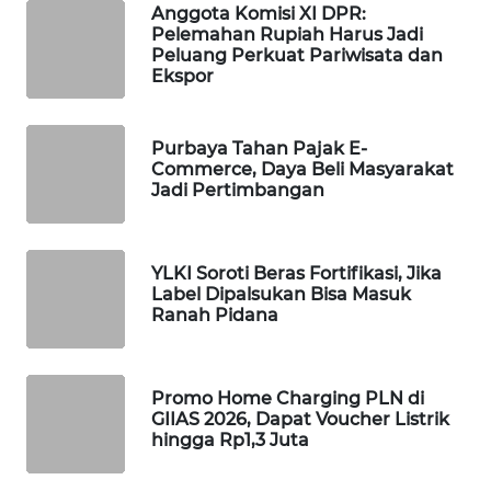
Anggota Komisi XI DPR:
WAHANA
Pelemahan Rupiah Harus Jadi
SPORT
Peluang Perkuat Pariwisata dan
Ekspor
WAHANA
UMKM
Purbaya Tahan Pajak E-
Commerce, Daya Beli Masyarakat
WAHANA
Jadi Pertimbangan
SELEB
WAHANA
YLKI Soroti Beras Fortifikasi, Jika
PERSONA
Label Dipalsukan Bisa Masuk
Ranah Pidana
WAHANA
OTOMOTIF
Promo Home Charging PLN di
GIIAS 2026, Dapat Voucher Listrik
WAHANA
hingga Rp1,3 Juta
HEALTH