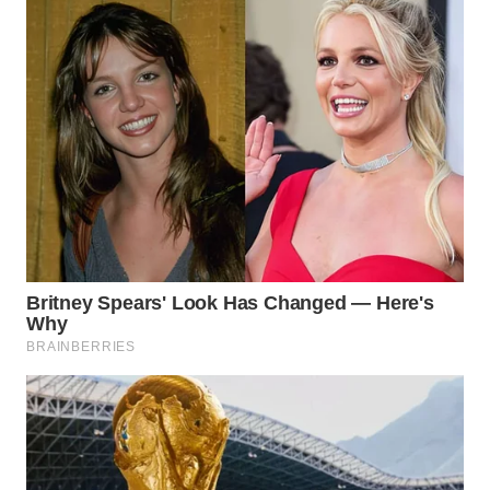
WN
MALUKU
WN
MALUT
WN
DAIRI
WN
DANAU
TOBA
WN
NIAS
WN
LANGKAT