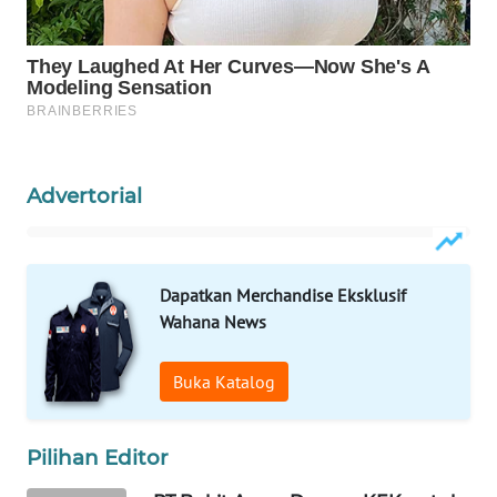
Wahana
Media
Group
WAHANA
NEWS
Advertorial
WAHANA
TANI
WAHANA
Dapatkan Merchandise Eksklusif
ADVOKAT
Wahana News
WAHANA
Buka Katalog
INFRASTRUKTUR
WAHANA
Pilihan Editor
KONSUMEN