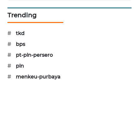
PORTAL
KONSUMEN
Trending
FORWAMKI
#
tkd
#
bps
ALPERKLINAS
#
pt-pln-persero
FORJASIDA
#
pln
#
menkeu-purbaya
TAMBANG
NEWS
SITUNGIR
NEWS
SIDIKALANG
NEWS