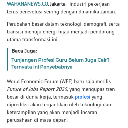
Informasi
WAHANANEWS.CO
, Jakarta -
Industri pekerjaan
terus berevolusi seiring dengan dinamika zaman.
INDEKS
BERITA
Perubahan besar dalam teknologi, demografi, serta
transisi menuju energi hijau menjadi pendorong
KONTAK
utama transformasi ini.
KAMI
Baca Juga:
INFO
Tunjangan Profesi Guru Belum Juga Cair?
IKLAN
Ternyata Ini Penyebabnya
TENTANG
World Economic Forum (WEF) baru saja merilis
KAMI
Future of Jobs Report 2025
, yang mengupas tren
besar di dunia kerja, termasuk
profesi
yang
PEDOMAN
diprediksi akan tergantikan oleh teknologi dan
MEDIA
SIBER
keterampilan yang akan menjadi incaran
perusahaan di masa depan.
REDAKSI