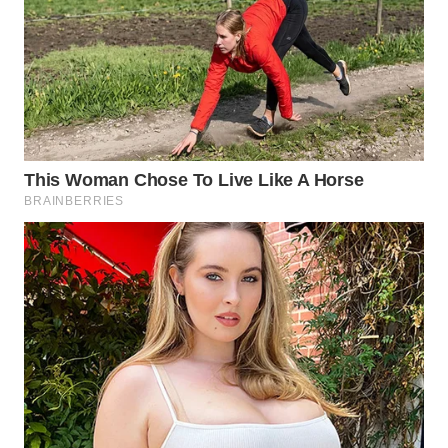
WN
NATUNA
WN
BINTAN
WN
MANDALIKA
WN
LIKUPANG
WN
LABUANBAJO
WN
BORNEO