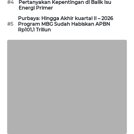
#4
Pertanyakan Kepentingan di Balik Isu
Energi Primer
MAWAKA
ID
Purbaya: Hingga Akhir kuartal II – 2026
#5
Program MBG Sudah Habiskan APBN
Rp101,1 Triliun
MARTABAT
NET
PLN
WATCH
MKLI
LPKKI
LKKI
KOPEKLIN