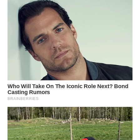
WN
PRIANGAN
TIMUR
WN
SEMARANG
WN
SOLO
WN
BOROBUDUR
WN
MADURA
WN
SURABAYA