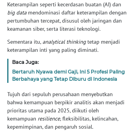
Keterampilan seperti kecerdasan buatan (AI) dan
big data
mendominasi daftar keterampilan dengan
KARIR
pertumbuhan tercepat, disusul oleh jaringan dan
keamanan siber, serta literasi teknologi.
DISCLAIMER
Sementara itu,
analytical thinking
tetap menjadi
Wahana
keterampilan inti yang paling diminati.
News
Regional
Baca Juga:
Bertaruh Nyawa demi Gaji, Ini 5 Profesi Paling
WN
Berbahaya yang Tetap Diburu di Indonesia
SUMUT
Tujuh dari sepuluh perusahaan menyebutkan
WN
bahwa kemampuan berpikir analitis akan menjadi
JAKARTA
prioritas utama pada 2025, diikuti oleh
WN
kemampuan
resilience
, fleksibilitas, kelincahan,
JABAR
kepemimpinan, dan pengaruh sosial.