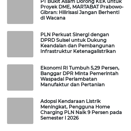
PT Bukit Asam Dorong KEK untuk
Proyek DME, MARTABAT Prabowo-
WAHANA
Gibran: Hilirisasi Jangan Berhenti
LISTRIK
di Wacana
WAHANA
PLN Perkuat Sinergi dengan
TRAVEL
DPRD Sulsel untuk Dukung
Keandalan dan Pembangunan
Infrastruktur Ketenagalistrikan
WAHANA
TV
Ekonomi RI Tumbuh 5,29 Persen,
Banggar DPR Minta Pemerintah
WAHANANEWS
Waspadai Perlambatan
ID
Manufaktur dan Pertanian
WAHANANEWS
Adopsi Kendaraan Listrik
CO ID
Meningkat, Pengguna Home
Charging PLN Naik 9 Persen pada
WAHANANEWS
Semester I 2026
NET