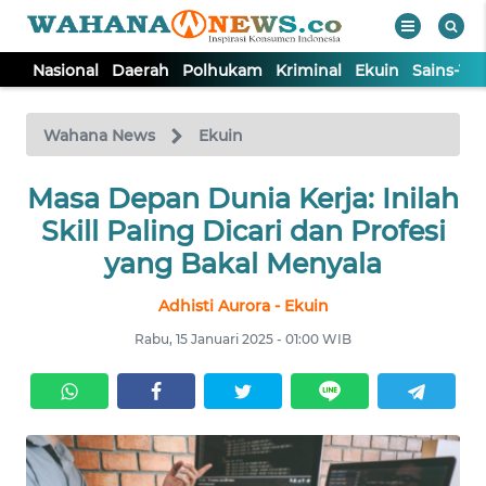
Nasional
Daerah
Polhukam
Kriminal
Ekuin
Sains-Te
WAHANA
Tutup
TV
Wahana News
Ekuin
Masa Depan Dunia Kerja: Inilah
NASIONAL
Skill Paling Dicari dan Profesi
DAERAH
yang Bakal Menyala
Adhisti Aurora - Ekuin
POLHUKAM
Rabu, 15 Januari 2025 - 01:00 WIB
KRIMINAL
EKUIN