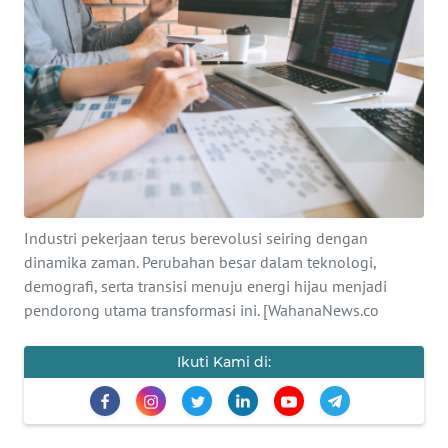
SAINS-TEKNO
KESEHATAN
INTERNASIONAL
SERBA-SERBI
PENDIDIKAN
Industri pekerjaan terus berevolusi seiring dengan
dinamika zaman. Perubahan besar dalam teknologi,
demografi, serta transisi menuju energi hijau menjadi
OLAHRAGA
pendorong utama transformasi ini. [WahanaNews.co
OPINI
Ikuti Kami di:
EDITORIAL