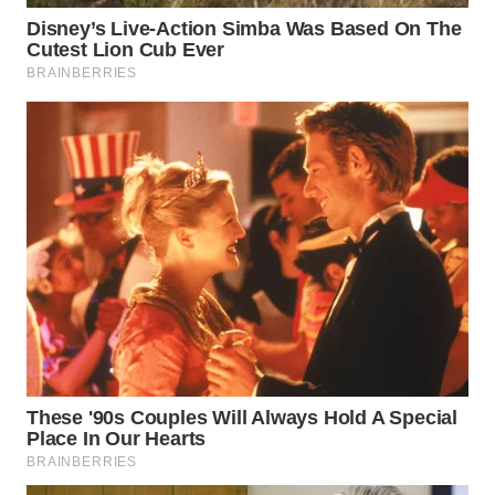
WN
KALTARA
WN
KALSEL
WN
KALTIM
WN
SULSEL
WN
GORONTALO
WN
SULUT