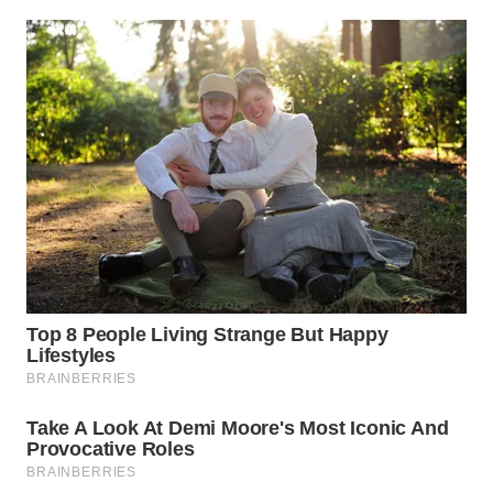
WN
SUMEDANG
WN
CIANJUR
WN
KEPULAUAN
SERIBU
WN
TANGERANG
WN
BINJAI
WN
CIREBON