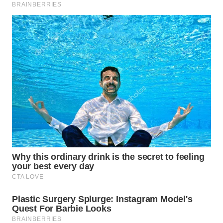
WN
BOGOR
WN
DEPOK
WN
TAPANULI
UTARA
WN
SAMOSIR
WN
PADANG
LAWAS