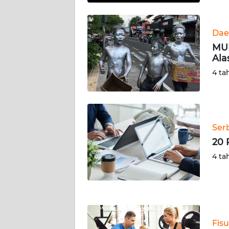
KALTARA
WN
Dae
KALSEL
MUI
Ala
WN
4 ta
KALTIM
WN
SULSEL
Ser
20 
WN
GORONTALO
4 ta
WN
SULUT
WN
Fisu
MALUKU