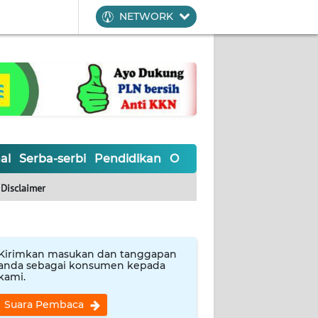
NETWORK
al
Serba-serbi
Pendidikan
Olahraga
Opini
Editoria
Disclaimer
Kirimkan masukan dan tanggapan
anda sebagai konsumen kepada
kami.
Suara Pembaca