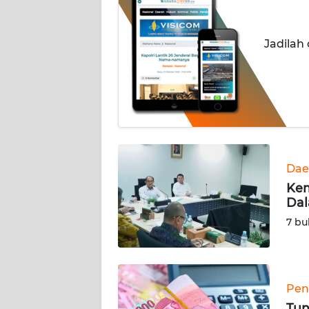
INDEKS
BERITA
Jadilah
KONTAK
KAMI
INFO
IKLAN
TENTANG
Dae
KAMI
Kem
Dal
PEDOMAN
7 bu
MEDIA
SIBER
REDAKSI
Pen
Tun