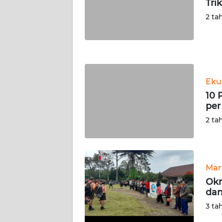
Tri
NUSANTARA
2 ta
WN
JOGJA
WN
JATIM
Eku
10 
WN
per
BALI
2 ta
WN
KALBAR
Mar
WN
Okn
KALTENG
dan
3 ta
WN