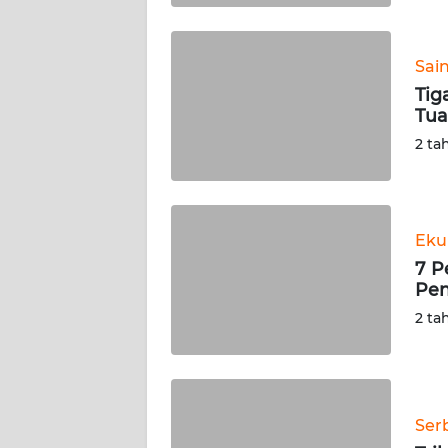
BABEL
WN
Sai
SUMBAR
Tig
Tua
WN
2 ta
SUMSEL
WN
BENGKULU
Eku
7 P
WN
Pe
LAMPUNG
2 ta
WN
JATENG
Ser
WN