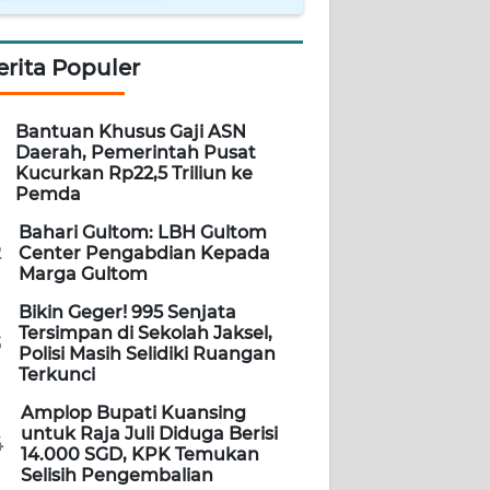
erita Populer
Bantuan Khusus Gaji ASN
Daerah, Pemerintah Pusat
Kucurkan Rp22,5 Triliun ke
Pemda
Bahari Gultom: LBH Gultom
2
Center Pengabdian Kepada
Marga Gultom
Bikin Geger! 995 Senjata
Tersimpan di Sekolah Jaksel,
3
Polisi Masih Selidiki Ruangan
Terkunci
Amplop Bupati Kuansing
untuk Raja Juli Diduga Berisi
4
14.000 SGD, KPK Temukan
Selisih Pengembalian