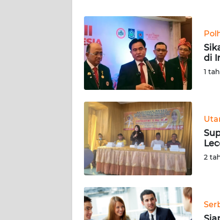
WN
Pol
NTT
Sik
di 
WN
KEPRI
1 ta
WN
PAPUA
Ut
Sup
WN
Lec
PAPUA
BARAT
2 ta
WN
RIAU
Ser
WN
Sia