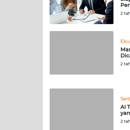
SERAMBI
Per
2 ta
WN
JAMBI
WN
Eku
SULTRA
Mas
Dic
WN
2 ta
NTB
WN
SULTENG
Ser
WN
AI 
SULBAR
yan
2 ta
WN