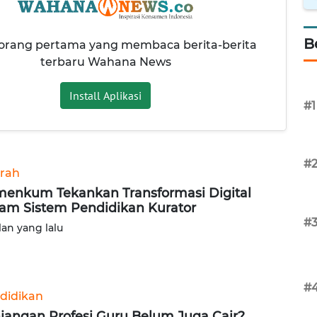
B
 orang pertama yang membaca berita-berita
terbaru Wahana News
Install Aplikasi
#1
#
rah
enkum Tekankan Transformasi Digital
am Sistem Pendidikan Kurator
#
lan yang lalu
#
didikan
jangan Profesi Guru Belum Juga Cair?