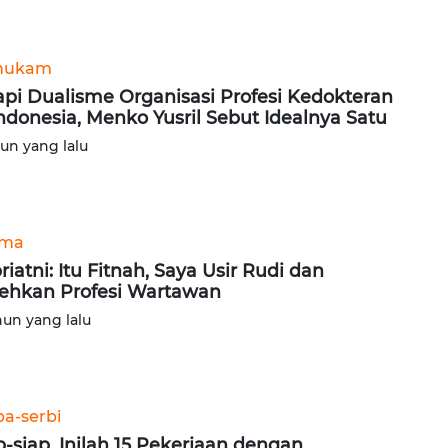
hukam
api Dualisme Organisasi Profesi Kedokteran
Indonesia, Menko Yusril Sebut Idealnya Satu
hun yang lalu
ama
riatni: Itu Fitnah, Saya Usir Rudi dan
ehkan Profesi Wartawan
hun yang lalu
ba-serbi
p-siap, Inilah 15 Pekerjaan dengan