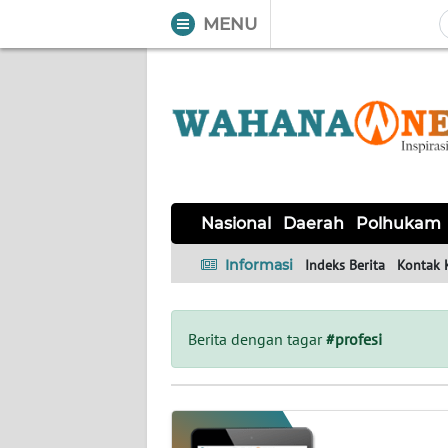
MENU
WAHANA
Tutup
TV
NASIONAL
DAERAH
POLHUKAM
KRIMINAL
EKUIN
SAINS-
KESEHATAN
INTERNASIONAL
Nasional
Daerah
Polhukam
TEKNO
Informasi
Indeks Berita
Kontak 
SERBA-
PENDIDIKAN
OLAHRAGA
OPINI
SERBI
Berita dengan tagar
#profesi
EDITORIAL
Informasi