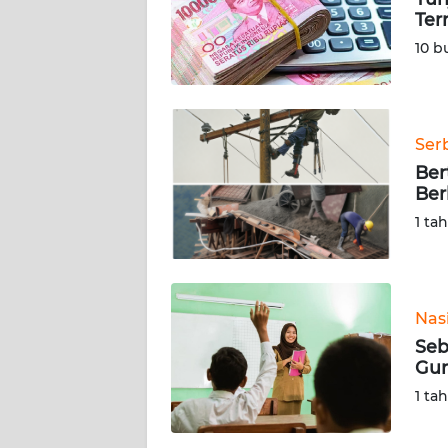
KARIR
Ter
10 b
DISCLAIMER
Wahana
News
Ser
Regional
Ber
Ber
WN
1 ta
SUMUT
WN
JAKARTA
Nas
Seb
WN
Gur
JABAR
1 ta
WN
BANTEN