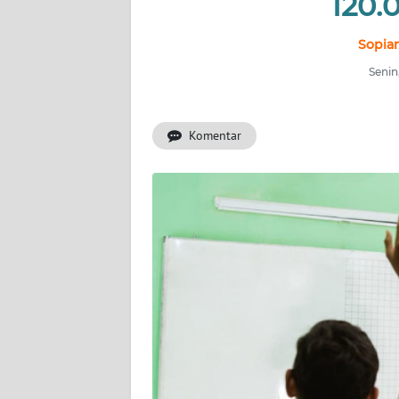
120.
INDEKS
BERITA
Sopian
Senin
KONTAK
KAMI
Komentar
INFO
IKLAN
TENTANG
KAMI
PEDOMAN
MEDIA
SIBER
REDAKSI