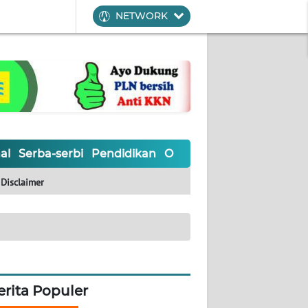
NETWORK
al
Serba-serbi
Pendidikan
Olahraga
Opini
Editoria
Disclaimer
erita Populer