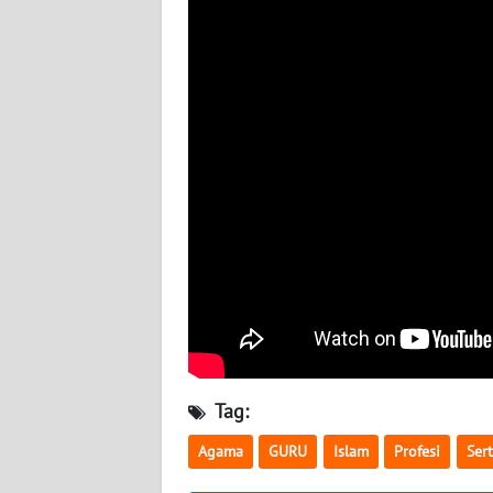
BABEL
WN
SUMBAR
WN
SUMSEL
WN
BENGKULU
WN
LAMPUNG
WN
Tag:
JATENG
Agama
GURU
Islam
Profesi
Sert
WN