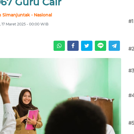
067 Guru Cair
 Simanjuntak - Nasional
#1
, 17 Maret 2025 - 00:00 WIB
#
#
#
#