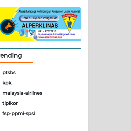
rending
ptsbs
kpk
malaysia-airlines
tipikor
fsp-ppmi-spsi