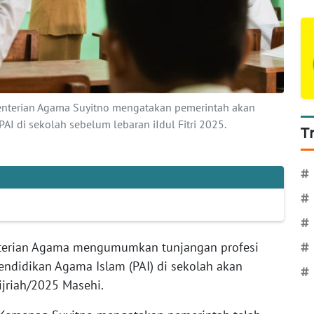
menterian Agama Suyitno mengatakan pemerintah akan
AI di sekolah sebelum lebaran iIdul Fitri 2025.
T
#
#
#
erian Agama mengumumkan tunjangan profesi
#
ndidikan Agama Islam (PAI) di sekolah akan
#
ijriah/2025 Masehi.