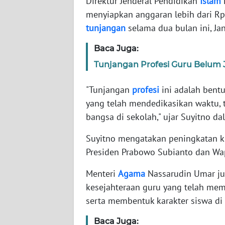
Direktur Jenderal Pendidikan
Islam
menyiapkan anggaran lebih dari R
WN
tunjangan
selama dua bulan ini, Ja
NTT
Baca Juga:
WN
Tunjangan Profesi Guru Belum 
KEPRI
"Tunjangan
profesi
ini adalah bent
WN
yang telah mendedikasikan waktu, 
PAPUA
bangsa di sekolah," ujar Suyitno d
WN
Suyitno mengatakan peningkatan ku
PAPUA
Presiden Prabowo Subianto dan Wa
BARAT
Menteri
Agama
Nassarudin Umar ju
WN
kesejahteraan guru yang telah memi
RIAU
serta membentuk karakter siswa di 
Baca Juga:
WN