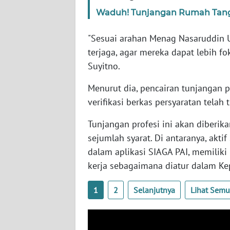
SERAMBI
Waduh! Tunjangan Rumah Tangg
WN
"Sesuai arahan Menag Nasaruddin U
JAMBI
terjaga, agar mereka dapat lebih f
Suyitno.
WN
SULTRA
Menurut dia, pencairan tunjangan p
verifikasi berkas persyaratan telah 
WN
NTB
Tunjangan profesi ini akan diber
sejumlah syarat. Di antaranya, akti
WN
dalam aplikasi SIAGA PAI, memilik
SULTENG
kerja sebagaimana diatur dalam Ke
WN
1
2
Selanjutnya
Lihat Sem
SULBAR
WN