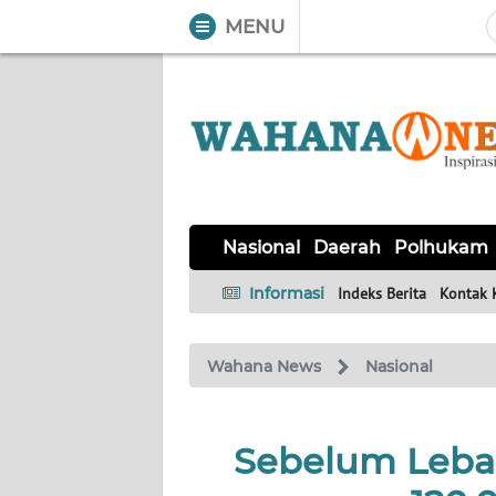
MENU
WAHANA
Tutup
TV
NASIONAL
DAERAH
POLHUKAM
KRIMINAL
EKUIN
SAINS-
KESEHATAN
INTERNASIONAL
Nasional
Daerah
Polhukam
TEKNO
Informasi
Indeks Berita
Kontak 
SERBA-
PENDIDIKAN
OLAHRAGA
OPINI
SERBI
Wahana News
Nasional
EDITORIAL
Sebelum Lebar
Informasi