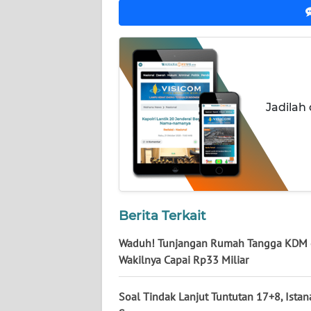
NUSANTARA
WN
JOGJA
WN
Jadilah
JATIM
WN
BALI
WN
KALBAR
Berita Terkait
Waduh! Tunjangan Rumah Tangga KDM
WN
Wakilnya Capai Rp33 Miliar
KALTENG
Soal Tindak Lanjut Tuntutan 17+8, Ista
WN