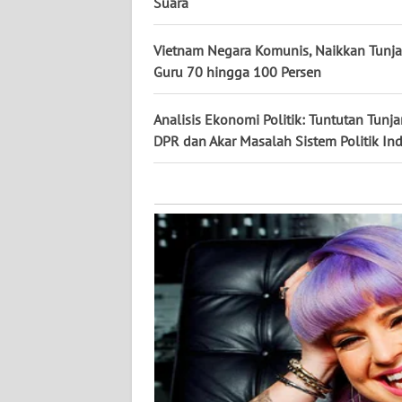
KALTARA
Suara
WN
Vietnam Negara Komunis, Naikkan Tunj
KALSEL
Guru 70 hingga 100 Persen
WN
Analisis Ekonomi Politik: Tuntutan Tunj
KALTIM
DPR dan Akar Masalah Sistem Politik In
WN
SULSEL
WN
GORONTALO
WN
SULUT
WN
MALUKU