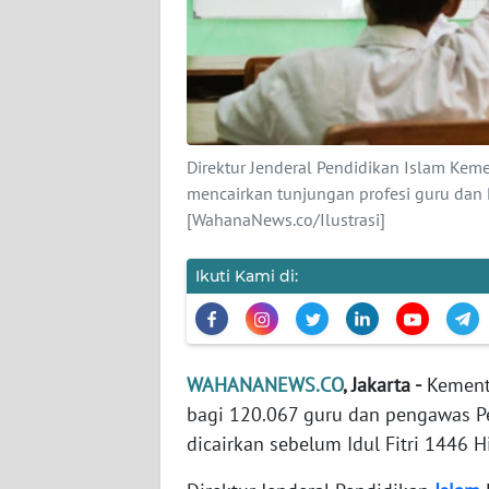
KARIR
DISCLAIMER
Wahana
News
Regional
Direktur Jenderal Pendidikan Islam Ke
mencairkan tunjungan profesi guru dan P
[WahanaNews.co/Ilustrasi]
WN
SUMUT
Ikuti Kami di:
WN
JAKARTA
WN
WAHANANEWS.CO
, Jakarta -
Kement
JABAR
bagi 120.067 guru dan pengawas Pe
dicairkan sebelum Idul Fitri 1446 H
WN
BANTEN