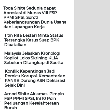
Toga Sihite Sedunia dapat
Apresiasi di Munas VIII FSP
PPMI SPSI, Soroti
Keberlangsungan Dunia Usaha
dan Lapangan Kerja
Titin Rita Lestari Minta Status
2
Tersangka Kasus Suap BPK
Dibatalkan
Malaysia Jelaskan Kronologi
3
Kopilot Lolos Skrining KLIA
Sebelum Ditangkap di Soetta
Konflik Kepentingan Jadi
Pemicu Korupsi, Kementerian
4
PANRB Dorong ASN Deklarasi
Sejak Dini
Arnod Sihite Aklamasi Pimpin
FSP PPMI SPSI, Ini 10 Poin
5
Perjuangan Kesejahteraan
Buruh