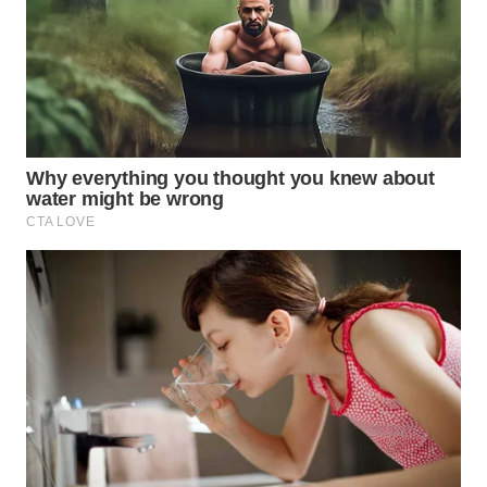
WN
MALUKU
WN
MALUT
WN
DAIRI
WN
DANAU
TOBA
WN
NIAS
WN
LANGKAT