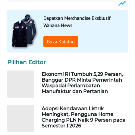
WAHANA
DESA
Dapatkan Merchandise Eksklusif
WISATA
Wahana News
LAPAK
Buka Katalog
WAHANA
Wahana
Pilihan Editor
Network
Ekonomi RI Tumbuh 5,29 Persen,
KONSUMEN
Banggar DPR Minta Pemerintah
LISTRIK
Waspadai Perlambatan
Manufaktur dan Pertanian
MASYARAKAT
KELISTRIKAN
Adopsi Kendaraan Listrik
Meningkat, Pengguna Home
Charging PLN Naik 9 Persen pada
WALINKI
Semester I 2026
ID