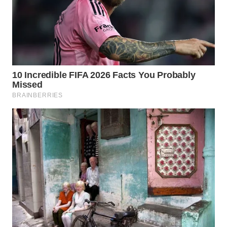
Wahana
Media
Group
WAHANA
NEWS
WAHANA
TANI
WAHANA
ADVOKAT
WAHANA
INFRASTRUKTUR
WAHANA
KONSUMEN