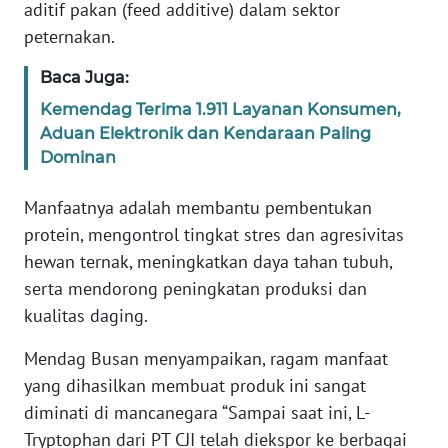
aditif pakan (feed additive) dalam sektor
WN
peternakan.
BANTEN
Baca Juga:
WN
Kemendag Terima 1.911 Layanan Konsumen,
NTT
Aduan Elektronik dan Kendaraan Paling
Dominan
WN
KEPRI
Manfaatnya adalah membantu pembentukan
protein, mengontrol tingkat stres dan agresivitas
WN
PAPUA
hewan ternak, meningkatkan daya tahan tubuh,
serta mendorong peningkatan produksi dan
WN
kualitas daging.
PAPUA
BARAT
Mendag Busan menyampaikan, ragam manfaat
yang dihasilkan membuat produk ini sangat
WN
diminati di mancanegara “Sampai saat ini, L-
RIAU
Tryptophan dari PT CJI telah diekspor ke berbagai