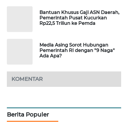
PORTAL
KONSUMEN
Bantuan Khusus Gaji ASN Daerah,
Pemerintah Pusat Kucurkan
Rp22,5 Triliun ke Pemda
FORWAMKI
ALPERKLINAS
Media Asing Sorot Hubungan
Pemerintah RI dengan "9 Naga"
Ada Apa?
FORJASIDA
TAMBANG
KOMENTAR
NEWS
SITUNGIR
NEWS
Berita Populer
SIDIKALANG
NEWS