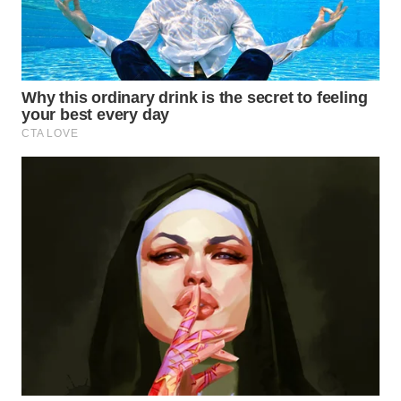
WN
INDRAMAYU
WN
KUNINGAN
WN
MAJALENGKA
WN
SUBANG
WN
SUKABUMI
WN
PURWAKARTA