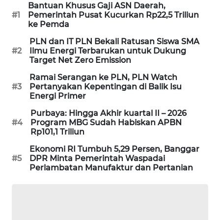
Bantuan Khusus Gaji ASN Daerah,
SIBARAGAS
#1
Pemerintah Pusat Kucurkan Rp22,5 Triliun
NEWS
ke Pemda
PLN dan IT PLN Bekali Ratusan Siswa SMA
METRO
#2
Ilmu Energi Terbarukan untuk Dukung
Target Net Zero Emission
SIANTAR
NEWS
Ramai Serangan ke PLN, PLN Watch
#3
Pertanyakan Kepentingan di Balik Isu
Energi Primer
METRO
MEDAN
Purbaya: Hingga Akhir kuartal II – 2026
NEWS
#4
Program MBG Sudah Habiskan APBN
Rp101,1 Triliun
METRO
Ekonomi RI Tumbuh 5,29 Persen, Banggar
JAKARTA
#5
DPR Minta Pemerintah Waspadai
NEWS
Perlambatan Manufaktur dan Pertanian
KRT
NEWS