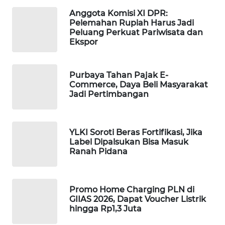
Anggota Komisi XI DPR:
MAWAKA
Pelemahan Rupiah Harus Jadi
ID
Peluang Perkuat Pariwisata dan
Ekspor
MARTABAT
NET
Purbaya Tahan Pajak E-
Commerce, Daya Beli Masyarakat
PLN
Jadi Pertimbangan
WATCH
MKLI
YLKI Soroti Beras Fortifikasi, Jika
Label Dipalsukan Bisa Masuk
Ranah Pidana
LPKKI
LKKI
Promo Home Charging PLN di
GIIAS 2026, Dapat Voucher Listrik
KOPEKLIN
hingga Rp1,3 Juta