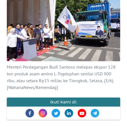
SAINS-TEKNO
KESEHATAN
INTERNASIONAL
SERBA-SERBI
PENDIDIKAN
Menteri Perdagangan Budi Santoso melepas ekspor 128
ton produk asam amino L-Tryptophan senilai USD 900
ribu, atau setara Rp15 miliar, ke Tiongkok, Selasa, (3/6).
OLAHRAGA
[WahanaNews/Kemendag]
OPINI
Ikuti Kami di:
EDITORIAL