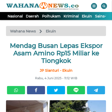
Nasional
Daerah
Polhukam
Kriminal
Ekuin
Sains-Te
WAHANA
Tutup
TV
Wahana News
Ekuin
NASIONAL
Mendag Busan Lepas Ekspor
Asam Amino Rp15 Miliar ke
DAERAH
Tiongkok
JP Sianturi - Ekuin
POLHUKAM
Rabu, 4 Juni 2025 - 11:12 WIB
KRIMINAL
EKUIN