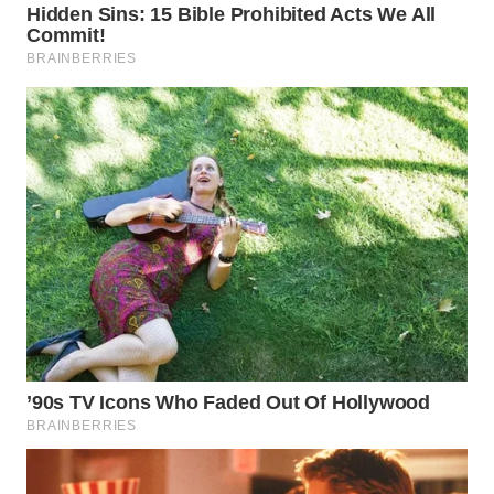
WN
PRIANGAN
TIMUR
WN
SEMARANG
WN
SOLO
WN
BOROBUDUR
WN
MADURA
WN
SURABAYA