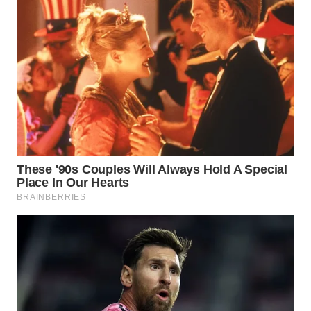
WN
NATUNA
WN
BINTAN
WN
MANDALIKA
WN
LIKUPANG
WN
LABUANBAJO
WN
BORNEO