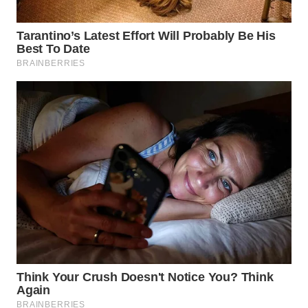
TAPANULI
TENGAH
WN DELI
SERDANG
WN
TEBING
TINGGI
WN
PAKPAK
WN
KARAWANG
WN
BEKASI