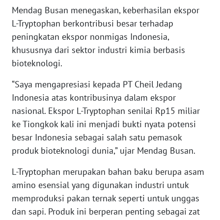
Mendag Busan menegaskan, keberhasilan ekspor
L-Tryptophan berkontribusi besar terhadap
KARIR
peningkatan ekspor nonmigas Indonesia,
khususnya dari sektor industri kimia berbasis
DISCLAIMER
bioteknologi.
Wahana
“Saya mengapresiasi kepada PT Cheil Jedang
News
Regional
Indonesia atas kontribusinya dalam ekspor
nasional. Ekspor L-Tryptophan senilai Rp15 miliar
WN
ke Tiongkok kali ini menjadi bukti nyata potensi
SUMUT
besar Indonesia sebagai salah satu pemasok
produk bioteknologi dunia,” ujar Mendag Busan.
WN
JAKARTA
L-Tryptophan merupakan bahan baku berupa asam
amino esensial yang digunakan industri untuk
WN
memproduksi pakan ternak seperti untuk unggas
JABAR
dan sapi. Produk ini berperan penting sebagai zat