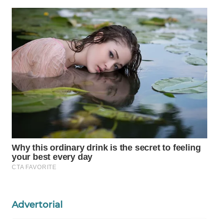
WAHANA
SPORT
WAHANA
UMKM
WAHANA
SELEB
WAHANA
PERSONA
WAHANA
OTOMOTIF
WAHANA
Advertorial
HEALTH