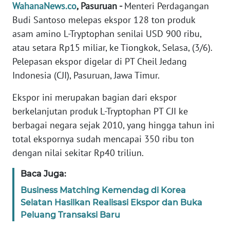
Informasi
WahanaNews.co
, Pasuruan -
Menteri Perdagangan
Budi Santoso melepas ekspor 128 ton produk
INDEKS
asam amino L-Tryptophan senilai USD 900 ribu,
BERITA
atau setara Rp15 miliar, ke Tiongkok, Selasa, (3/6).
Pelepasan ekspor digelar di PT Cheil Jedang
KONTAK
Indonesia (CJI), Pasuruan, Jawa Timur.
KAMI
Ekspor ini merupakan bagian dari ekspor
INFO
berkelanjutan produk L-Tryptophan PT CJI ke
IKLAN
berbagai negara sejak 2010, yang hingga tahun ini
total ekspornya sudah mencapai 350 ribu ton
TENTANG
KAMI
dengan nilai sekitar Rp40 triliun.
Baca Juga:
PEDOMAN
MEDIA
Business Matching Kemendag di Korea
SIBER
Selatan Hasilkan Realisasi Ekspor dan Buka
Peluang Transaksi Baru
REDAKSI