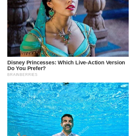
WN
SUMEDANG
WN
CIANJUR
WN
KEPULAUAN
SERIBU
WN
TANGERANG
WN
BINJAI
WN
CIREBON