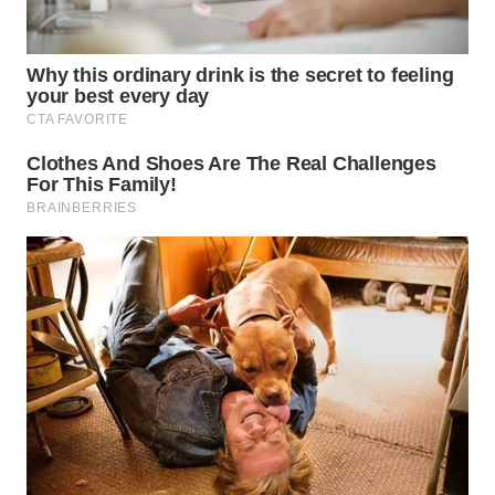
WN
TAPANULI
SELATAN
WN
TANJUNG
LESUNG
WN
KARO
WN
SIMALUNGUN
WN
LABUHANBATU
WN