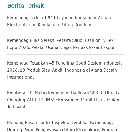
Berita Terkait
WN
NUSANTARA
Kemendag Terima 1.911 Layanan Konsumen, Aduan
Elektronik dan Kendaraan Paling Dominan
WN
JOGJA
Kemendag Buka Seleksi Peserta Saudi Fashion & Tex
Expo 2026, Pelaku Usaha Diajak Perluas Pasar Ekspor
WN
JATIM
Kemendag Tetapkan 45 Penerima Good Design Indonesia
2026, 10 Produk Siap Wakili Indonesia di Ajang Desain
WN
Internasional
BALI
Kolaborasi PLN dan Kemendag Hadirkan SPKLU Ultra Fast
WN
Charging, ALPERKLINAS: Konsumen Mobil Listrik Makin
KALBAR
Terlayani
WN
Mendag Busan Lantik Inspektur Jenderal Kemendag,
KALTENG
Dorong Peran Pengawasan dalam Mendukung Program