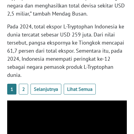
negara dan menghasilkan total devisa sekitar USD
WN
2,5 miliar,” tambah Mendag Busan.
SERAMBI
Pada 2024, total ekspor L-Tryptophan Indonesia ke
WN
dunia tercatat sebesar USD 259 juta. Dari nilai
JAMBI
tersebut, pangsa ekspornya ke Tiongkok mencapai
61,7 persen dari total ekspor. Sementara itu, pada
WN
2024, Indonesia menempati peringkat ke-12
SULTRA
sebagai negara pemasok produk L-Tryptophan
dunia.
WN
NTB
1
2
Selanjutnya
Lihat Semua
WN
SULTENG
WN
SULBAR