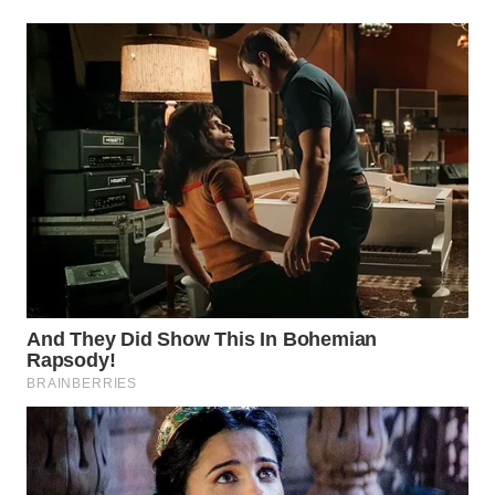
WN
BOGOR
WN
DEPOK
WN
TAPANULI
UTARA
WN
SAMOSIR
WN
PADANG
LAWAS