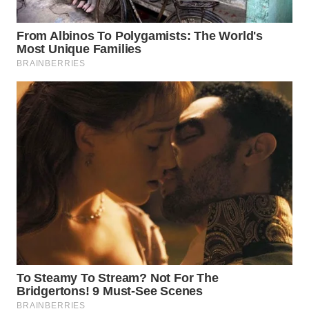
WAHANA
LISTRIK
WAHANA
TRAVEL
WAHANA
TV
WAHANANEWS
ID
WAHANANEWS
CO ID
WAHANANEWS
NET