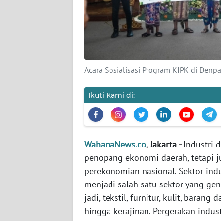
KARIR
DISCLAIMER
Wahana
News
Acara Sosialisasi Program KIPK di Denp
Regional
Ikuti Kami di:
WN
SUMUT
WN
WahanaNews.co
, Jakarta -
Industri 
JAKARTA
penopang ekonomi daerah, tetapi j
perekonomian nasional. Sektor indu
WN
JABAR
menjadi salah satu sektor yang gen
jadi, tekstil, furnitur, kulit, baran
WN
hingga kerajinan. Pergerakan indus
BANTEN