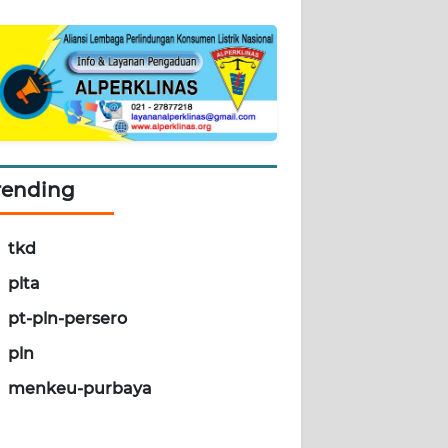
rending
tkd
plta
pt-pln-persero
pln
menkeu-purbaya