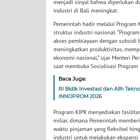
menjadi sinyal bahwa diperlukan d
industri di Bali meningkat.
WN
NTT
Pemerintah hadir melalui Program 
struktur industri nasional. “Progr
WN
akses pembiayaan dengan subsidi b
KEPRI
meningkatkan produktivitas, mempe
ekonomi nasional,” ujar Menteri Per
WN
saat membuka Sosialisasi Program K
PAPUA
Baca Juga:
WN
RI Bidik Investasi dan Alih Tek
PAPUA
INNOPROM 2026
BARAT
Program KIPK menyediakan fasilita
WN
miliar, dimana Pemerintah memberi
RIAU
waktu pinjaman yang fleksibel hin
industri untuk melakukan ekspans
WN