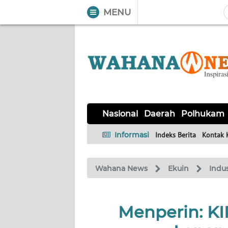
MENU
WAHANA
Tutup
TV
NASIONAL
DAERAH
POLHUKAM
KRIMINAL
EKUIN
SAINS-
KESEHATAN
INTERNASIONAL
Nasional
Daerah
Polhukam
TEKNO
Informasi
Indeks Berita
Kontak 
SERBA-
PENDIDIKAN
OLAHRAGA
OPINI
SERBI
Wahana News
Ekuin
Indus
EDITORIAL
Menperin: K
Informasi