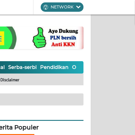
NETWORK
al
Serba-serbi
Pendidikan
Olahraga
Opini
Editoria
Disclaimer
erita Populer