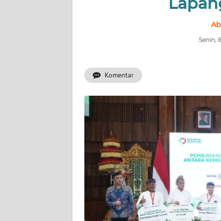
Lapan
INDEKS
BERITA
Ab
Senin, 
KONTAK
KAMI
Komentar
INFO
IKLAN
TENTANG
KAMI
PEDOMAN
MEDIA
SIBER
REDAKSI