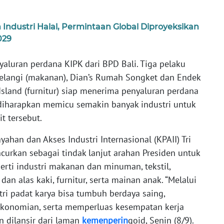
ndustri Halal, Permintaan Global Diproyeksikan
029
yaluran perdana KIPK dari BPD Bali. Tiga pelaku
 Pelangi (makanan), Dian’s Rumah Songket dan Endek
a Island (furnitur) siap menerima penyaluran perdana
diharapkan memicu semakin banyak industri untuk
t tersebut.
yahan dan Akses Industri Internasional (KPAII) Tri
urkan sebagai tindak lanjut arahan Presiden untuk
rti industri makanan dan minuman, tekstil,
t dan alas kaki, furnitur, serta mainan anak. “Melalui
ri padat karya bisa tumbuh berdaya saing,
rekonomian, serta memperluas kesempatan kerja
n dilansir dari laman
kemenperin
goid, Senin (8/9).