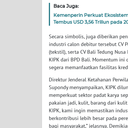
BABEL
Baca Juga:
Kemenperin Perkuat Ekosistem I
WN
Tembus USD 3,56 Triliun pada 2
SUMBAR
Secara simbolis, juga diberikan pen
WN
industri calon debitur tersebut CV
SUMSEL
(tekstil), serta CV Bali Tedung Nus
KIPK dari BPD Bali. Momentum ini 
WN
BENGKULU
segera memanfaatkan fasilitas kredi
Direktur Jenderal Ketahanan Perwila
WN
Supondy menyampaikan, KIPK dilunc
LAMPUNG
memperkuat sektor padat karya sepe
pakaian jadi, kulit, barang dari kuli
WN
JATENG
KIPK, kami ingin memastikan indust
berkontribusi lebih besar pada pe
WN
bagi masyarakat,” jelasnya. Demikia