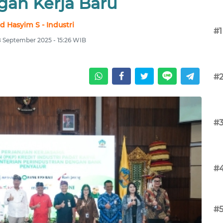
gan Kerja Baru
d Hasyim S - Industri
#1
8 September 2025 - 15:26 WIB
#
#
#
#