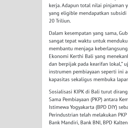
SERAMBI
kerja. Adapun total nilai pinjaman 
yang eligible mendapatkan subsidi d
WN
20 Triliun.
JAMBI
Dalam kesempatan yang sama, Guber
sangat tepat waktu untuk mendukun
WN
SULTRA
membantu menjaga keberlangsungan 
Ekonomi Kerthi Bali yang menekan
WN
dan berpijak pada kearifan lokal,”
NTB
instrumen pembiayaan seperti ini a
kapasitas sekaligus membuka lapan
WN
SULTENG
Sosialisasi KIPK di Bali turut dir
Sama Pembiayaan (PKP) antara Kem
WN
Istimewa Yogyakarta (BPD DIY) seb
SULBAR
Perindustrian telah melakukan PKP 
Bank Mandiri, Bank BNI, BPD Kalten
WN