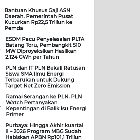
Bantuan Khusus Gaji ASN
Daerah, Pemerintah Pusat
Kucurkan Rp22,5 Triliun ke
Pemda
ESDM Pacu Penyelesaian PLTA
Batang Toru, Pembangkit 510
2
MW Diproyeksikan Hasilkan
2.124 GWh per Tahun
PLN dan IT PLN Bekali Ratusan
Siswa SMA Ilmu Energi
3
Terbarukan untuk Dukung
Target Net Zero Emission
Ramai Serangan ke PLN, PLN
Watch Pertanyakan
4
Kepentingan di Balik Isu Energi
Primer
Purbaya: Hingga Akhir kuartal
5
II – 2026 Program MBG Sudah
Habiskan APBN Rp101,1 Triliun