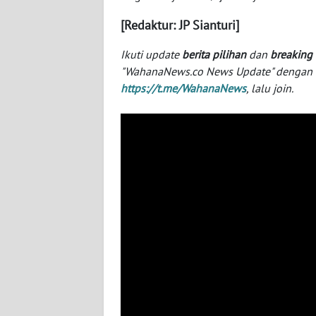
NUSANTARA
[Redaktur: JP Sianturi]
WN
Ikuti update
berita pilihan
dan
breaking
JOGJA
"WahanaNews.co News Update" dengan ins
https://t.me/WahanaNews
, lalu join.
WN
JATIM
WN
BALI
WN
KALBAR
WN
KALTENG
WN