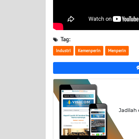
KALTARA
WN
KALSEL
Tag:
WN
KALTIM
Industri
Kemenperin
Menperin
WN
SULSEL
WN
GORONTALO
WN
Jadilah
SULUT
WN
MALUKU