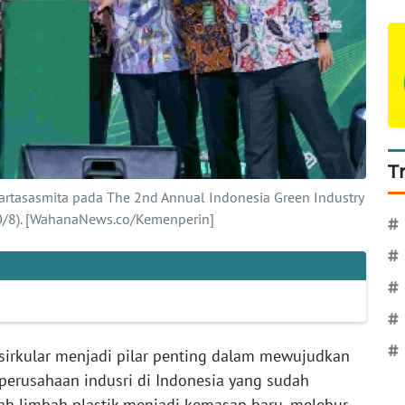
T
artasasmita pada The 2nd Annual Indonesia Green Industry
20/8). [WahanaNews.co/Kemenperin]
#
#
#
#
#
irkular menjadi pilar penting dalam mewujudkan
k perusahaan indusri di Indonesia yang sudah
h limbah plastik menjadi kemasan baru, melebur