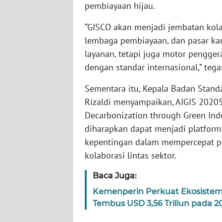
pembiayaan hijau.
SERAMBI
“GISCO akan menjadi jembatan kolab
WN
lembaga pembiayaan, dan pasar ka
JAMBI
layanan, tetapi juga motor pengger
dengan standar internasional,” teg
WN
SULTRA
Sementara itu, Kepala Badan Standar
Rizaldi menyampaikan, AIGIS 20205
WN
Decarbonization through Green Indu
NTB
diharapkan dapat menjadi platfor
kepentingan dalam mempercepat pen
WN
SULTENG
kolaborasi lintas sektor.
Baca Juga:
WN
SULBAR
Kemenperin Perkuat Ekosistem I
Tembus USD 3,56 Triliun pada 2
WN