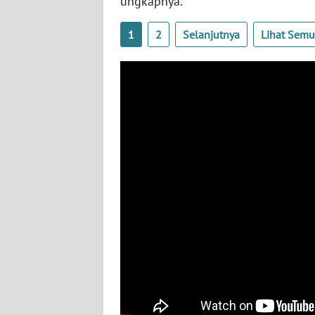
ungkapnya.
NUSANTARA
1
2
Selanjutnya
Lihat Sem
WN
JOGJA
WN
JATIM
WN
BALI
WN
KALBAR
WN
KALTENG
WN