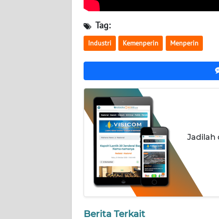
KALTARA
Tag:
WN
KALSEL
Industri
Kemenperin
Menperin
WN
KALTIM
WN
SULSEL
WN
Jadilah
GORONTALO
WN
SULUT
WN
Berita Terkait
MALUKU