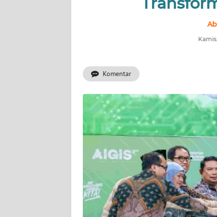
Transform
INDEKS
BERITA
Ab
Kamis,
KONTAK
KAMI
Komentar
INFO
IKLAN
TENTANG
KAMI
PEDOMAN
MEDIA
SIBER
REDAKSI