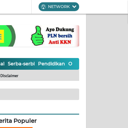
NETWORK
al
Serba-serbi
Pendidikan
Olahraga
Opini
Editoria
Disclaimer
erita Populer