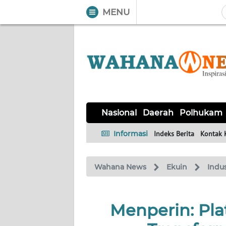
MENU
WAHANA
Tutup
TV
NASIONAL
DAERAH
POLHUKAM
KRIMINAL
EKUIN
SAINS-
KESEHATAN
INTERNASIONAL
Nasional
Daerah
Polhukam
TEKNO
Informasi
Indeks Berita
Kontak 
SERBA-
PENDIDIKAN
OLAHRAGA
OPINI
SERBI
Wahana News
Ekuin
Indus
EDITORIAL
Menperin: Pl
Informasi