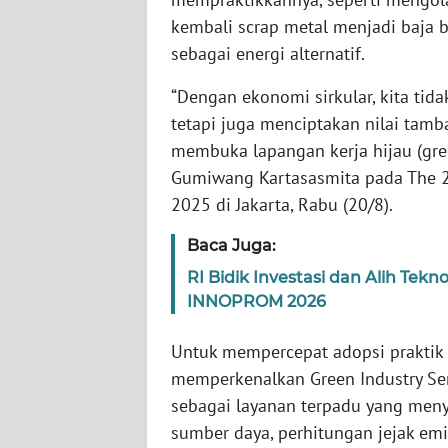
kembali scrap metal menjadi baja 
WN
sebagai energi alternatif.
NTT
“Dengan ekonomi sirkular, kita ti
tetapi juga menciptakan nilai tam
WN
KEPRI
membuka lapangan kerja hijau (gree
Gumiwang Kartasasmita pada The 2
WN
2025 di Jakarta, Rabu (20/8).
PAPUA
Baca Juga:
WN
RI Bidik Investasi dan Alih Tek
PAPUA
INNOPROM 2026
BARAT
Untuk mempercepat adopsi praktik i
WN
memperkenalkan Green Industry Ser
RIAU
sebagai layanan terpadu yang meny
sumber daya, perhitungan jejak emisi
WN