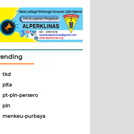
rending
tkd
plta
pt-pln-persero
pln
menkeu-purbaya