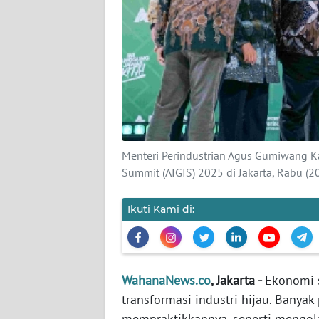
KARIR
DISCLAIMER
Wahana
News
Regional
WN
Menteri Perindustrian Agus Gumiwang K
SUMUT
Summit (AIGIS) 2025 di Jakarta, Rabu (
WN
Ikuti Kami di:
JAKARTA
WN
JABAR
WahanaNews.co
, Jakarta -
Ekonomi s
transformasi industri hijau. Banya
WN
mempraktikkannya, seperti mengola
BANTEN