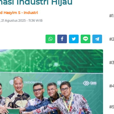
asi Industri Hijau
d Hasyim S - Industri
#1
 21 Agustus 2025 - 11:36 WIB
#
#
#
#