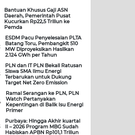
Bantuan Khusus Gaji ASN
Daerah, Pemerintah Pusat
Kucurkan Rp22,5 Triliun ke
Pemda
ESDM Pacu Penyelesaian PLTA
Batang Toru, Pembangkit 510
2
MW Diproyeksikan Hasilkan
2.124 GWh per Tahun
PLN dan IT PLN Bekali Ratusan
Siswa SMA Ilmu Energi
3
Terbarukan untuk Dukung
Target Net Zero Emission
Ramai Serangan ke PLN, PLN
Watch Pertanyakan
4
Kepentingan di Balik Isu Energi
Primer
Purbaya: Hingga Akhir kuartal
5
II – 2026 Program MBG Sudah
Habiskan APBN Rp101,1 Triliun