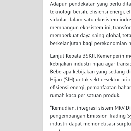
Adapun pendekatan yang perlu dilak
BABEL
teknologi bersih, efisiensi energi, e
WN
sirkular dalam satu ekosistem indu
SUMBAR
membangun ekosistem ini, transfor
memperkuat daya saing global, tet
WN
berkelanjutan bagi perekonomian nas
SUMSEL
Lanjut Kepala BSKJI, Kemenperin
WN
kebijakan industri hijau agar trans
BENGKULU
Beberapa kebijakan yang sedang dis
Hijau (SIH) untuk sektor-sektor pri
WN
efisiensi energi, pemanfaatan bahan
LAMPUNG
rumah kaca per satuan produk.
WN
“Kemudian, integrasi sistem MRV Digi
JATENG
pengembangan Emission Trading Sys
industri dapat memonetisasi surplu
WN