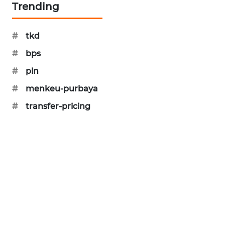
Trending
SIBARAGAS
NEWS
#
tkd
METRO
#
bps
SIANTAR
#
pln
NEWS
#
menkeu-purbaya
METRO
#
transfer-pricing
MEDAN
NEWS
METRO
JAKARTA
NEWS
KRT
NEWS