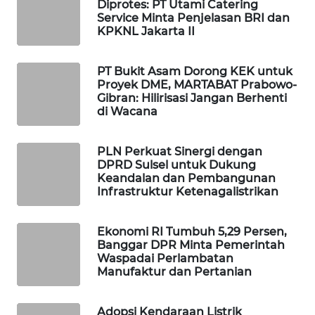
Diprotes: PT Utami Catering
WAHANA
Service Minta Penjelasan BRI dan
KPKNL Jakarta II
SPORT
WAHANA
PT Bukit Asam Dorong KEK untuk
UMKM
Proyek DME, MARTABAT Prabowo-
Gibran: Hilirisasi Jangan Berhenti
di Wacana
WAHANA
SELEB
PLN Perkuat Sinergi dengan
DPRD Sulsel untuk Dukung
WAHANA
Keandalan dan Pembangunan
PERSONA
Infrastruktur Ketenagalistrikan
WAHANA
Ekonomi RI Tumbuh 5,29 Persen,
OTOMOTIF
Banggar DPR Minta Pemerintah
Waspadai Perlambatan
Manufaktur dan Pertanian
WAHANA
HEALTH
Adopsi Kendaraan Listrik