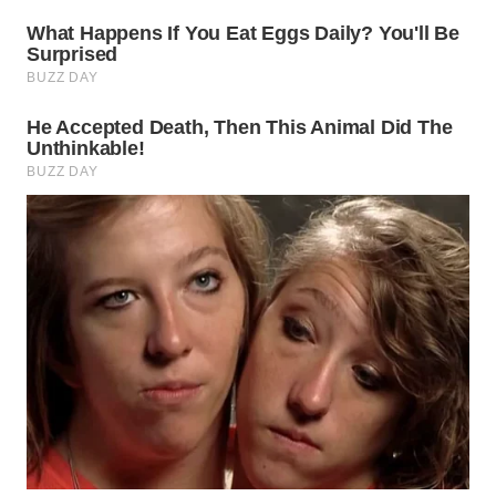
WN
BOGOR
WN
DEPOK
WN
TAPANULI
UTARA
WN
SAMOSIR
WN
PADANG
LAWAS