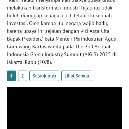
melakukan transformasi industri hijau itu tidak
WN
BABEL
boleh dianggap sebagai cost, tetapi itu sebuah
investasi. Oleh karena itu, negara wajib hadir,
WN
karena upaya ini sejalan dengan visi Asta Cita
SUMBAR
Bapak Presiden,” kata Menteri Perindustrian Agus
Gumiwang Kartasasmita pada The 2nd Annual
WN
Indonesia Green Industry Summit (AIGIS) 2025 di
SUMSEL
Jakarta, Rabu (20/8).
WN
1
2
Selanjutnya
Lihat Semua
BENGKULU
WN
LAMPUNG
WN
JATENG