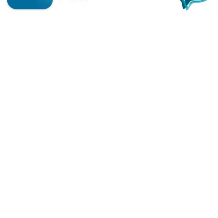
WAHANA MEDIA GROUP
|
|
|
WAHANA NEWS co
WAHANA TANI
WAHANA ADVOKAT
|
|
WAHANA INFRASTRUKTUR
WAHANA KONSUMEN
|
|
|
WAHANA LISTRIK
WAHANA TRAVEL
WAHANA TV
|
|
|
WAHANANEWS id
WAHANANEWS CO ID
WAHANANEWS NET
|
|
|
WAHANA SPORT ID
Wahana UMKM
Wahana Seleb
|
|
|
Wahana Persona
Wahana Otomotif
Wahana Health
|
Wahana Desa Wisata
Lapak Wahana