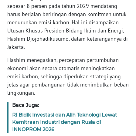
Informasi
sebesar 8 persen pada tahun 2029 mendatang
harus berjalan beriringan dengan komitmen untuk
INDEKS
menurunkan emisi karbon. Hal ini disampaikan
BERITA
Utusan Khusus Presiden Bidang Iklim dan Energi,
KONTAK
Hashim Djojohadikusumo, dalam keterangannya di
KAMI
Jakarta.
Hashim menegaskan, percepatan pertumbuhan
INFO
IKLAN
ekonomi akan secara otomatis meningkatkan
emisi karbon, sehingga diperlukan strategi yang
TENTANG
jelas agar pembangunan tidak menimbulkan beban
KAMI
lingkungan.
Baca Juga:
PEDOMAN
MEDIA
RI Bidik Investasi dan Alih Teknologi Lewat
SIBER
Kemitraan Industri dengan Rusia di
INNOPROM 2026
REDAKSI