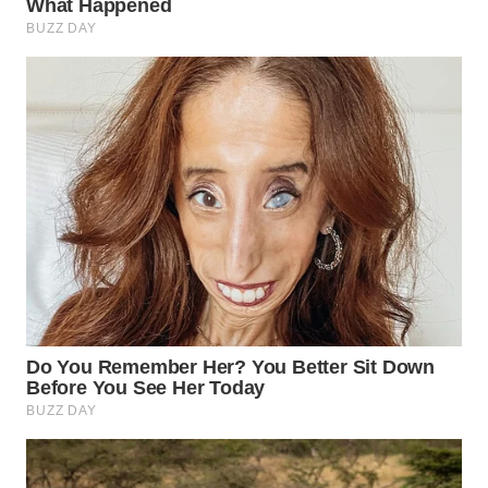
WN
PRIANGAN
TIMUR
WN
SEMARANG
WN
SOLO
WN
BOROBUDUR
WN
MADURA
WN
SURABAYA