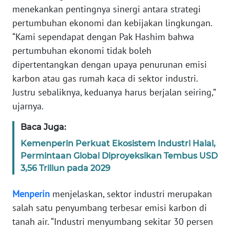
menekankan pentingnya sinergi antara strategi
WN
BANTEN
pertumbuhan ekonomi dan kebijakan lingkungan.
“Kami sependapat dengan Pak Hashim bahwa
WN
pertumbuhan ekonomi tidak boleh
NTT
dipertentangkan dengan upaya penurunan emisi
karbon atau gas rumah kaca di sektor industri.
WN
Justru sebaliknya, keduanya harus berjalan seiring,”
KEPRI
ujarnya.
WN
Baca Juga:
PAPUA
Kemenperin Perkuat Ekosistem Industri Halal,
Permintaan Global Diproyeksikan Tembus USD
WN
3,56 Triliun pada 2029
PAPUA
BARAT
Menperin
menjelaskan, sektor industri merupakan
salah satu penyumbang terbesar emisi karbon di
WN
RIAU
tanah air. “Industri menyumbang sekitar 30 persen