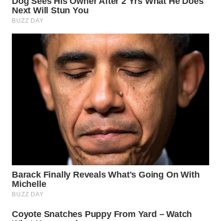
WN
INDRAMAYU
WN
KUNINGAN
WN
MAJALENGKA
WN
SUBANG
WN
SUKABUMI
WN
PURWAKARTA