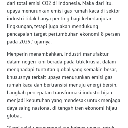
dari total emisi CO2 di Indonesia. Maka dari itu,
WN
upaya menurunkan emisi gas rumah kaca di sektor
SERAMBI
industri tidak hanya penting bagi keberlanjutan
lingkungan, tetapi juga akan mendukung
WN
pencapaian target pertumbuhan ekonomi 8 persen
JAMBI
pada 2029,” ujarnya.
WN
Menperin menambahkan, industri manufaktur
SULTRA
dalam negeri kini berada pada titik krusial dalam
menghadapi tuntutan global yang semakin besar,
WN
khususnya terkait upaya menurunkan emisi gas
NTB
rumah kaca dan bertransisi menuju energi bersih.
Langkah percepatan transformasi industri hijau
WN
menjadi kebutuhan yang mendesak untuk menjaga
SULTENG
daya saing nasional di tengah tren ekonomi hijau
global.
WN
SULBAR
“Kami selalu menyampaikan bahwa upaya untuk