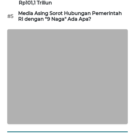
Rp101,1 Triliun
PORTAL
KONSUMEN
Media Asing Sorot Hubungan Pemerintah
#5
RI dengan "9 Naga" Ada Apa?
FORWAMKI
ALPERKLINAS
FORJASIDA
TAMBANG
NEWS
SITUNGIR
NEWS
SIDIKALANG
NEWS