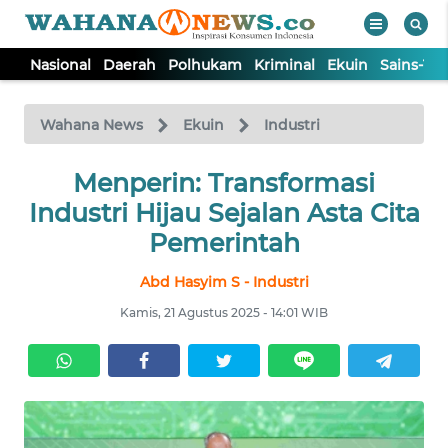
Nasional
Daerah
Polhukam
Kriminal
Ekuin
Sains-Te
WAHANA
Tutup
TV
Wahana News
Ekuin
Industri
NASIONAL
Menperin: Transformasi
Industri Hijau Sejalan Asta Cita
DAERAH
Pemerintah
Abd Hasyim S - Industri
POLHUKAM
Kamis, 21 Agustus 2025 - 14:01 WIB
KRIMINAL
EKUIN