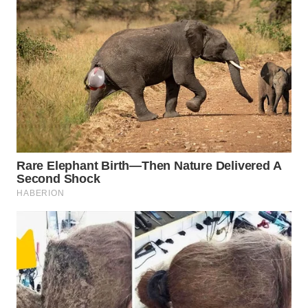
WN
NATUNA
WN
BINTAN
WN
MANDALIKA
WN
LIKUPANG
WN
LABUANBAJO
WN
BORNEO