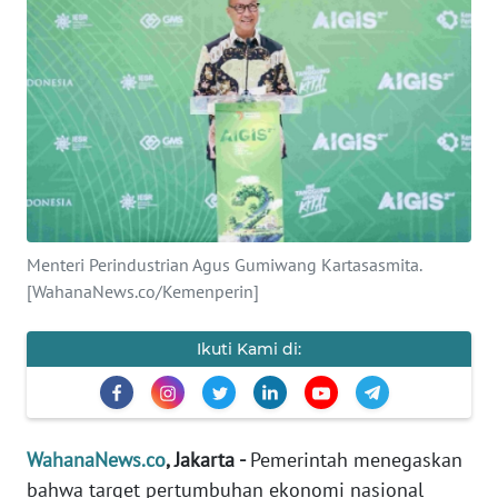
SAINS-TEKNO
KESEHATAN
INTERNASIONAL
SERBA-SERBI
PENDIDIKAN
Menteri Perindustrian Agus Gumiwang Kartasasmita.
[WahanaNews.co/Kemenperin]
OLAHRAGA
Ikuti Kami di:
OPINI
EDITORIAL
WahanaNews.co
, Jakarta -
Pemerintah menegaskan
bahwa target pertumbuhan ekonomi nasional