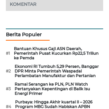
KOMENTAR
MAWAKA
ID
MARTABAT
NET
Berita Populer
PLN
Bantuan Khusus Gaji ASN Daerah,
WATCH
#1
Pemerintah Pusat Kucurkan Rp22,5 Triliun
ke Pemda
MKLI
Ekonomi RI Tumbuh 5,29 Persen, Banggar
#2
DPR Minta Pemerintah Waspadai
LPKKI
Perlambatan Manufaktur dan Pertanian
Ramai Serangan ke PLN, PLN Watch
LKKI
#3
Pertanyakan Kepentingan di Balik Isu
Energi Primer
KOPEKLIN
Purbaya: Hingga Akhir kuartal II – 2026
#4
Program MBG Sudah Habiskan APBN