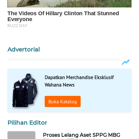
WAHANA
LISTRIK
WAHANA
TRAVEL
Advertorial
WAHANA
TV
Dapatkan Merchandise Eksklusif
WAHANANEWS
ID
Wahana News
WAHANANEWS
Buka Katalog
CO ID
Pilihan Editor
WAHANANEWS
NET
Proses Lelang Aset SPPG MBG