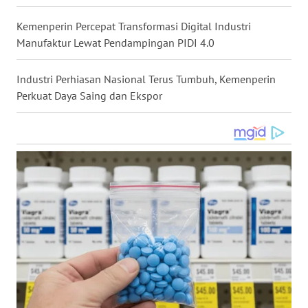
WN
Kemenperin Percepat Transformasi Digital Industri
MALUKU
Manufaktur Lewat Pendampingan PIDI 4.0
WN
MALUT
Industri Perhiasan Nasional Terus Tumbuh, Kemenperin
Perkuat Daya Saing dan Ekspor
WN
DAIRI
WN
DANAU
TOBA
WN
NIAS
WN
LANGKAT