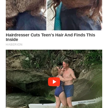
Wahana
Media
Group
WAHANA
NEWS
WAHANA
TANI
WAHANA
ADVOKAT
WAHANA
INFRASTRUKTUR
WAHANA
KONSUMEN