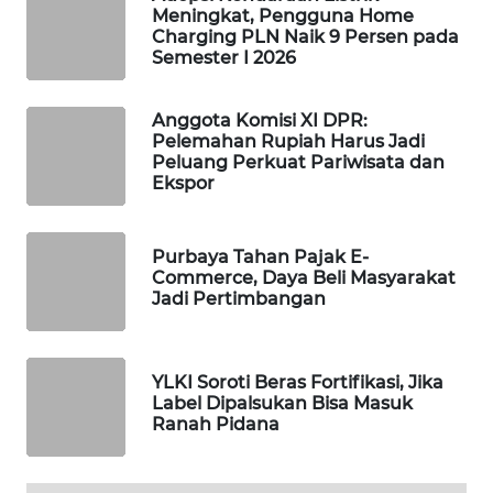
Meningkat, Pengguna Home
WAHANA
Charging PLN Naik 9 Persen pada
DESA
Semester I 2026
WISATA
Anggota Komisi XI DPR:
LAPAK
Pelemahan Rupiah Harus Jadi
WAHANA
Peluang Perkuat Pariwisata dan
Ekspor
Wahana
Network
Purbaya Tahan Pajak E-
Commerce, Daya Beli Masyarakat
KONSUMEN
Jadi Pertimbangan
LISTRIK
MASYARAKAT
YLKI Soroti Beras Fortifikasi, Jika
KELISTRIKAN
Label Dipalsukan Bisa Masuk
Ranah Pidana
WALINKI
ID