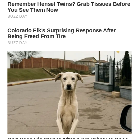
WN
SUMEDANG
WN
CIANJUR
WN
KEPULAUAN
SERIBU
WN
TANGERANG
WN
BINJAI
WN
CIREBON