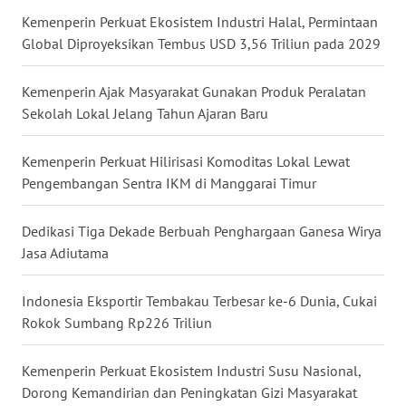
WN
Kemenperin Perkuat Ekosistem Industri Halal, Permintaan
KALTARA
Global Diproyeksikan Tembus USD 3,56 Triliun pada 2029
WN
Kemenperin Ajak Masyarakat Gunakan Produk Peralatan
KALSEL
Sekolah Lokal Jelang Tahun Ajaran Baru
WN
Kemenperin Perkuat Hilirisasi Komoditas Lokal Lewat
KALTIM
Pengembangan Sentra IKM di Manggarai Timur
WN
Dedikasi Tiga Dekade Berbuah Penghargaan Ganesa Wirya
SULSEL
Jasa Adiutama
WN
Indonesia Eksportir Tembakau Terbesar ke-6 Dunia, Cukai
GORONTALO
Rokok Sumbang Rp226 Triliun
WN
Kemenperin Perkuat Ekosistem Industri Susu Nasional,
SULUT
Dorong Kemandirian dan Peningkatan Gizi Masyarakat