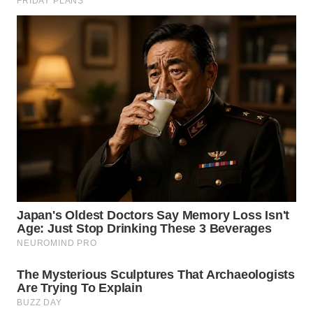
TAPANULI
TENGAH
WN DELI
SERDANG
WN
TEBING
TINGGI
WN
PAKPAK
WN
KARAWANG
WN
BEKASI