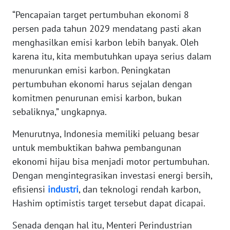
“Pencapaian target pertumbuhan ekonomi 8
KARIR
persen pada tahun 2029 mendatang pasti akan
menghasilkan emisi karbon lebih banyak. Oleh
DISCLAIMER
karena itu, kita membutuhkan upaya serius dalam
menurunkan emisi karbon. Peningkatan
Wahana
pertumbuhan ekonomi harus sejalan dengan
News
komitmen penurunan emisi karbon, bukan
Regional
sebaliknya,” ungkapnya.
WN
Menurutnya, Indonesia memiliki peluang besar
SUMUT
untuk membuktikan bahwa pembangunan
ekonomi hijau bisa menjadi motor pertumbuhan.
WN
JAKARTA
Dengan mengintegrasikan investasi energi bersih,
efisiensi
industri
, dan teknologi rendah karbon,
WN
Hashim optimistis target tersebut dapat dicapai.
JABAR
Senada dengan hal itu, Menteri Perindustrian