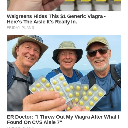
WN
TAPANULI
SELATAN
WN
TANJUNG
LESUNG
WN
KARO
WN
SIMALUNGUN
WN
LABUHANBATU
WN