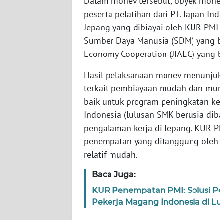
Dalam monev tersebut, obyek mon
SERAMBI
peserta pelatihan dari PT. Japan I
Jepang yang dibiayai oleh KUR PM
WN
Sumber Daya Manusia (SDM) yang b
JAMBI
Economy Cooperation (JIAEC) yang b
WN
Hasil pelaksanaan monev menunju
SULTRA
terkait pembiayaan mudah dan mur
baik untuk program peningkatan ke
WN
Indonesia (lulusan SMK berusia di
NTB
pengalaman kerja di Jepang. KUR 
penempatan yang ditanggung oleh 
WN
SULTENG
relatif mudah.
Baca Juga:
WN
SULBAR
KUR Penempatan PMI: Solusi P
Pekerja Magang Indonesia di L
WN