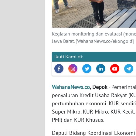
KARIR
DISCLAIMER
Kegiatan monitoring dan evaluasi (mone
Wahana
News
Jawa Barat. [WahanaNews.co/ekongoid]
Regional
Ikuti Kami di:
WN
SUMUT
WN
WahanaNews.co
, Depok -
Pemerinta
JAKARTA
penyaluran Kredit Usaha Rakyat (KU
pertumbuhan ekonomi. KUR sendiri
WN
Super Mikro, KUR Mikro, KUR Kecil
JABAR
PMI) dan KUR Khusus.
WN
Deputi Bidang Koordinasi Ekonomi
BANTEN