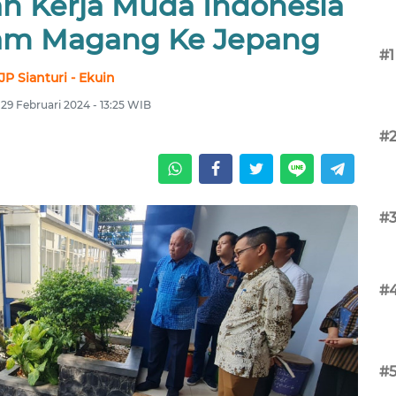
an Kerja Muda Indonesia
ram Magang Ke Jepang
#1
JP Sianturi - Ekuin
29 Februari 2024 - 13:25 WIB
#
#
#
#