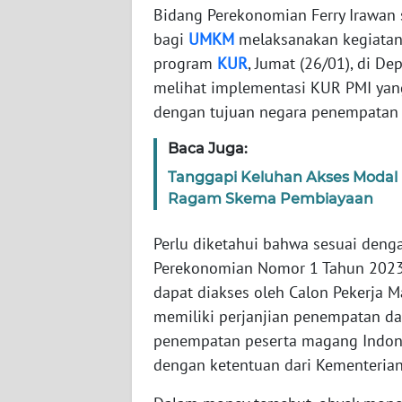
Bidang Perekonomian Ferry Irawan 
bagi
UMKM
melaksanakan kegiatan
WN
program
KUR
, Jumat (26/01), di D
NTT
melihat implementasi KUR PMI ya
dengan tujuan negara penempatan 
WN
KEPRI
Baca Juga:
Tanggapi Keluhan Akses Modal
WN
PAPUA
Ragam Skema Pembiayaan
Perlu diketahui bahwa sesuai deng
WN
PAPUA
Perekonomian Nomor 1 Tahun 2023
BARAT
dapat diakses oleh Calon Pekerja 
memiliki perjanjian penempatan da
WN
penempatan peserta magang Indones
RIAU
dengan ketentuan dari Kementerian
WN