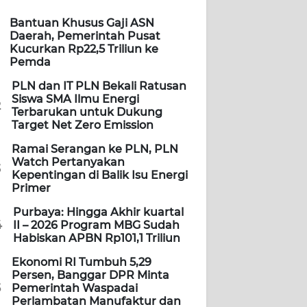
Bantuan Khusus Gaji ASN
Daerah, Pemerintah Pusat
Kucurkan Rp22,5 Triliun ke
Pemda
PLN dan IT PLN Bekali Ratusan
Siswa SMA Ilmu Energi
2
Terbarukan untuk Dukung
Target Net Zero Emission
Ramai Serangan ke PLN, PLN
Watch Pertanyakan
3
Kepentingan di Balik Isu Energi
Primer
Purbaya: Hingga Akhir kuartal
4
II – 2026 Program MBG Sudah
Habiskan APBN Rp101,1 Triliun
Ekonomi RI Tumbuh 5,29
Persen, Banggar DPR Minta
5
Pemerintah Waspadai
Perlambatan Manufaktur dan