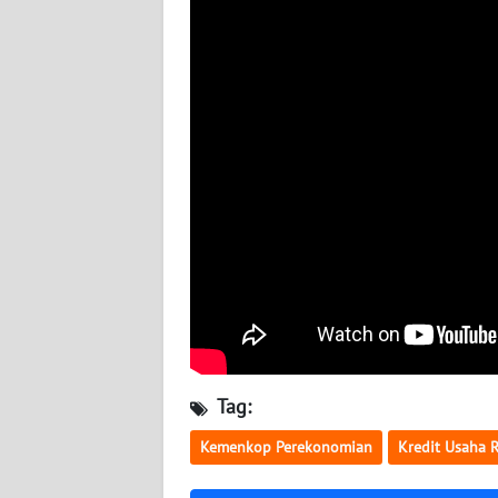
NUSANTARA
WN
JOGJA
WN
JATIM
WN
BALI
WN
KALBAR
WN
Tag:
KALTENG
Kemenkop Perekonomian
Kredit Usaha 
WN