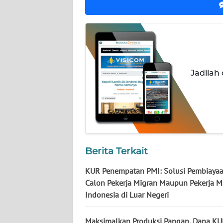
KALTARA
WN
KALSEL
WN
Jadilah
KALTIM
WN
SULSEL
WN
GORONTALO
Berita Terkait
KUR Penempatan PMI: Solusi Pembiayaa
WN
Calon Pekerja Migran Maupun Pekerja 
SULUT
Indonesia di Luar Negeri
WN
Maksimalkan Produksi Pangan, Dana K
MALUKU