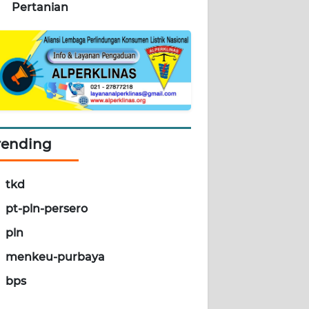
Pertanian
rending
tkd
pt-pln-persero
pln
menkeu-purbaya
bps