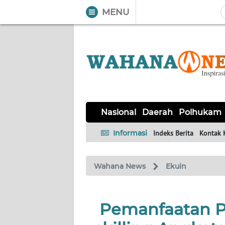
MENU
WAHANA
Tutup
TV
NASIONAL
DAERAH
POLHUKAM
KRIMINAL
EKUIN
SAINS-
KESEHATAN
INTERNASIONAL
Nasional
Daerah
Polhukam
TEKNO
Informasi
Indeks Berita
Kontak 
SERBA-
PENDIDIKAN
OLAHRAGA
OPINI
SERBI
Wahana News
Ekuin
EDITORIAL
Pemanfaatan P
Informasi