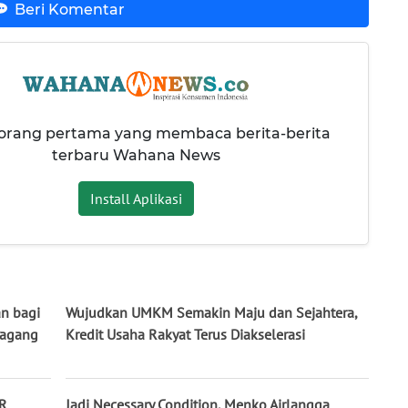
Beri Komentar
 orang pertama yang membaca berita-berita
terbaru Wahana News
Install Aplikasi
n bagi
Wujudkan UMKM Semakin Maju dan Sejahtera,
Magang
Kredit Usaha Rakyat Terus Diakselerasi
UR
Jadi Necessary Condition, Menko Airlangga