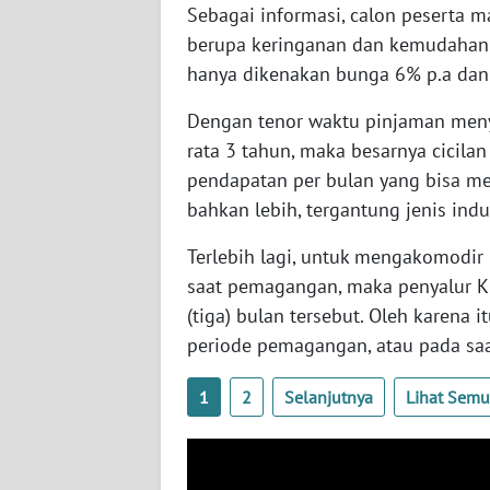
BABEL
Sebagai informasi, calon peserta 
berupa keringanan dan kemudahan 
WN
hanya dikenakan bunga 6% p.a dan
SUMBAR
Dengan tenor waktu pinjaman meny
rata 3 tahun, maka besarnya cicila
WN
SUMSEL
pendapatan per bulan yang bisa m
bahkan lebih, tergantung jenis ind
WN
Terlebih lagi, untuk mengakomodir
BENGKULU
saat pemagangan, maka penyalur 
WN
(tiga) bulan tersebut. Oleh karena
LAMPUNG
periode pemagangan, atau pada saa
WN
1
2
Selanjutnya
Lihat Sem
JATENG
WN