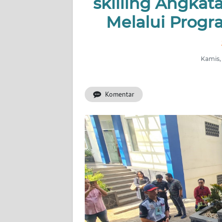
skilling Angkat
INDEKS
BERITA
Melalui Prog
KONTAK
KAMI
Kamis, 
INFO
IKLAN
Komentar
TENTANG
KAMI
PEDOMAN
MEDIA
SIBER
REDAKSI