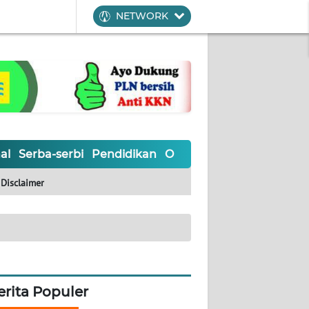
NETWORK
al
Serba-serbi
Pendidikan
Olahraga
Opini
Editoria
Disclaimer
erita Populer