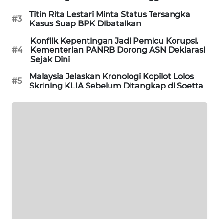
Titin Rita Lestari Minta Status Tersangka
WN
#3
Kasus Suap BPK Dibatalkan
BOGOR
Konflik Kepentingan Jadi Pemicu Korupsi,
#4
Kementerian PANRB Dorong ASN Deklarasi
WN
Sejak Dini
DEPOK
Malaysia Jelaskan Kronologi Kopilot Lolos
#5
Skrining KLIA Sebelum Ditangkap di Soetta
WN
TAPANULI
UTARA
WN
SAMOSIR
WN
PADANG
LAWAS