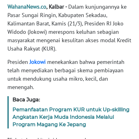
Informasi
WahanaNews.co
, Kalbar -
Dalam kunjungannya ke
Pasar Sungai Ringin, Kabupaten Sekadau,
INDEKS
BERITA
Kalimantan Barat, Kamis (21/3), Presiden RI Joko
Widodo (Jokowi) merespons keluhan sebagian
KONTAK
masyarakat mengenai kesulitan akses modal Kredit
KAMI
Usaha Rakyat (KUR).
Presiden
Jokowi
menekankan bahwa pemerintah
INFO
IKLAN
telah menyediakan berbagai skema pembiayaan
untuk mendukung usaha mikro, kecil, dan
TENTANG
menengah.
KAMI
Baca Juga:
PEDOMAN
Pemanfaatan Program KUR untuk Up-skilling
MEDIA
Angkatan Kerja Muda Indonesia Melalui
SIBER
Program Magang Ke Jepang
REDAKSI