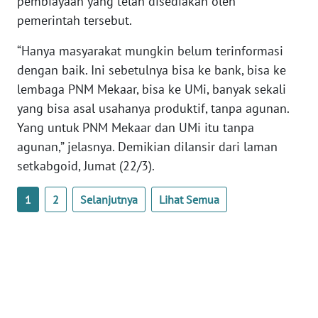
pembiayaan yang telah disediakan oleh
pemerintah tersebut.
WN
SERAMBI
“Hanya masyarakat mungkin belum terinformasi
dengan baik. Ini sebetulnya bisa ke bank, bisa ke
WN
lembaga PNM Mekaar, bisa ke UMi, banyak sekali
JAMBI
yang bisa asal usahanya produktif, tanpa agunan.
Yang untuk PNM Mekaar dan UMi itu tanpa
WN
SULTRA
agunan,” jelasnya. Demikian dilansir dari laman
setkabgoid, Jumat (22/3).
WN
NTB
1
2
Selanjutnya
Lihat Semua
WN
SULTENG
WN
SULBAR