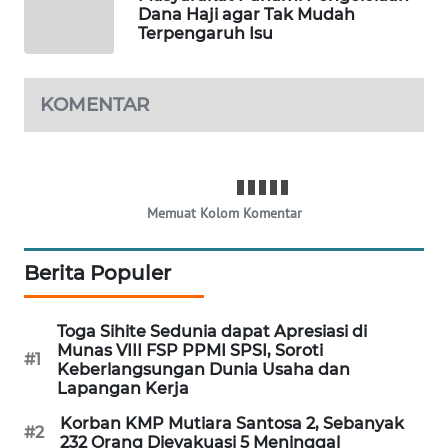
Dana Haji agar Tak Mudah
TAPANULI
Terpengaruh Isu
TENGAH
WN DELI
KOMENTAR
SERDANG
WN
TEBING
TINGGI
Memuat Kolom Komentar
WN
Berita Populer
PAKPAK
Toga Sihite Sedunia dapat Apresiasi di
WN
Munas VIII FSP PPMI SPSI, Soroti
KARAWANG
#1
Keberlangsungan Dunia Usaha dan
Lapangan Kerja
WN
Korban KMP Mutiara Santosa 2, Sebanyak
BEKASI
#2
232 Orang Dievakuasi 5 Meninggal