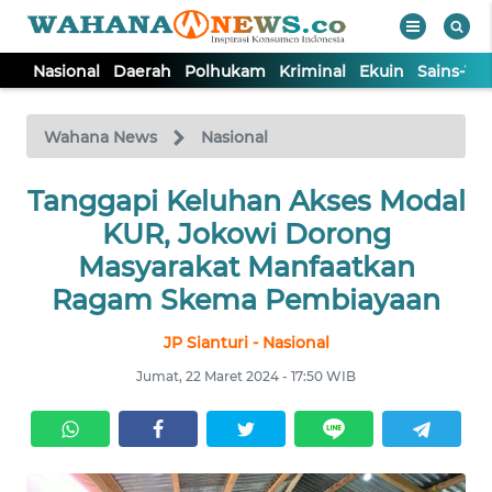
Nasional
Daerah
Polhukam
Kriminal
Ekuin
Sains-Te
WAHANA
Tutup
TV
Wahana News
Nasional
Tanggapi Keluhan Akses Modal
NASIONAL
KUR, Jokowi Dorong
DAERAH
Masyarakat Manfaatkan
Ragam Skema Pembiayaan
POLHUKAM
JP Sianturi - Nasional
Jumat, 22 Maret 2024 - 17:50 WIB
KRIMINAL
EKUIN