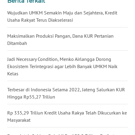
Berita Terkait
WN
Wujudkan UMKM Semakin Maju dan Sejahtera, Kredit
NUSANTARA
Usaha Rakyat Terus Diakselerasi
WN
Maksimalkan Produksi Pangan, Dana KUR Pertanian
JOGJA
Ditambah
WN
JATIM
Jadi Necessary Condition, Menko Airlangga Dorong
Ekosistem Terintegrasi agar Lebih Banyak UMKM Naik
Kelas
WN
BALI
Terbesar di Indonesia Selama 2022, Jateng Salurkan KUR
Hingga Rp55,27 Triliun
WN
KALBAR
Rp 335,29 Triliun Kredit Usaha Rakya Telah Dikucurkan ke
WN
Masyarakat
KALTENG