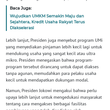
WN
Baca Juga:
BANTEN
Wujudkan UMKM Semakin Maju dan
Sejahtera, Kredit Usaha Rakyat Terus
WN
NTT
Diakselerasi
Lebih lanjut, Presiden juga menyebut program UMi
WN
KEPRI
yang menyediakan pinjaman lebih kecil lagi untuk
mendukung usaha yang sangat kecil atau ultra
WN
mikro. Presiden menegaskan bahwa program-
PAPUA
program tersebut dirancang untuk dapat diakses
tanpa agunan, memudahkan para pelaku usaha
WN
kecil untuk mendapatkan dukungan modal.
PAPUA
BARAT
Namun, Presiden Jokowi mengakui bahwa perlu
upaya lebih lanjut untuk mengedukasi masyarakat
WN
tentang cara mengakses berbagai fasilitas
RIAU