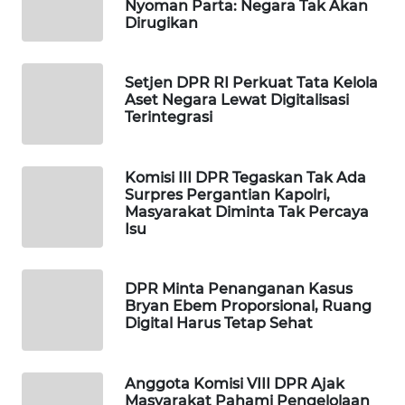
Nyoman Parta: Negara Tak Akan
Dirugikan
WN
TAPANULI
SELATAN
Setjen DPR RI Perkuat Tata Kelola
Aset Negara Lewat Digitalisasi
WN
Terintegrasi
TANJUNG
LESUNG
Komisi III DPR Tegaskan Tak Ada
Surpres Pergantian Kapolri,
WN
Masyarakat Diminta Tak Percaya
KARO
Isu
WN
SIMALUNGUN
DPR Minta Penanganan Kasus
Bryan Ebem Proporsional, Ruang
Digital Harus Tetap Sehat
WN
LABUHANBATU
Anggota Komisi VIII DPR Ajak
Masyarakat Pahami Pengelolaan
WN