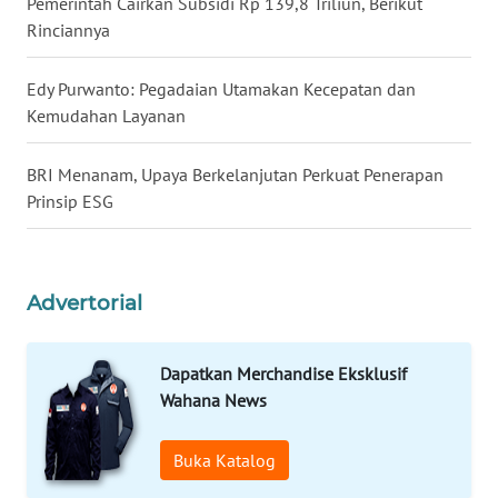
Pemerintah Cairkan Subsidi Rp 139,8 Triliun, Berikut
WN
Rinciannya
KALTARA
Edy Purwanto: Pegadaian Utamakan Kecepatan dan
WN
Kemudahan Layanan
KALSEL
BRI Menanam, Upaya Berkelanjutan Perkuat Penerapan
WN
Prinsip ESG
KALTIM
WN
SULSEL
Advertorial
WN
Dapatkan Merchandise Eksklusif
GORONTALO
Wahana News
WN
SULUT
Buka Katalog