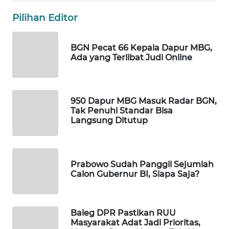
WN
Pilihan Editor
MALUKU
WN
BGN Pecat 66 Kepala Dapur MBG,
Ada yang Terlibat Judi Online
MALUT
WN
DAIRI
950 Dapur MBG Masuk Radar BGN,
Tak Penuhi Standar Bisa
Langsung Ditutup
WN
DANAU
TOBA
Prabowo Sudah Panggil Sejumlah
WN
Calon Gubernur BI, Siapa Saja?
NIAS
WN
Baleg DPR Pastikan RUU
LANGKAT
Masyarakat Adat Jadi Prioritas,