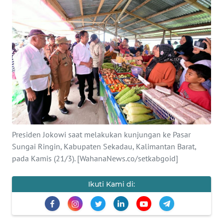
SAINS-TEKNO
KESEHATAN
INTERNASIONAL
SERBA-SERBI
PENDIDIKAN
Presiden Jokowi saat melakukan kunjungan ke Pasar
OLAHRAGA
Sungai Ringin, Kabupaten Sekadau, Kalimantan Barat,
pada Kamis (21/3). [WahanaNews.co/setkabgoid]
OPINI
Ikuti Kami di:
EDITORIAL