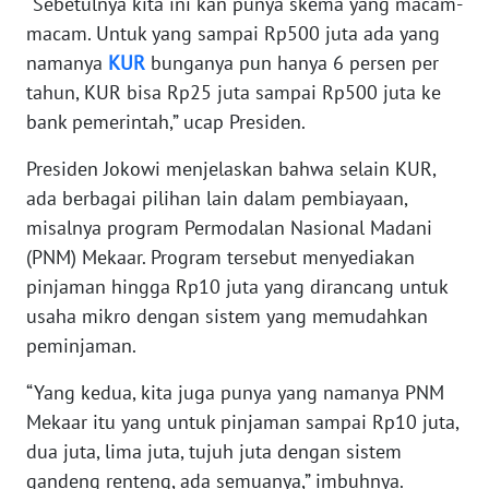
“Sebetulnya kita ini kan punya skema yang macam-
macam. Untuk yang sampai Rp500 juta ada yang
KARIR
namanya
KUR
bunganya pun hanya 6 persen per
tahun, KUR bisa Rp25 juta sampai Rp500 juta ke
DISCLAIMER
bank pemerintah,” ucap Presiden.
Wahana
Presiden Jokowi menjelaskan bahwa selain KUR,
News
ada berbagai pilihan lain dalam pembiayaan,
Regional
misalnya program Permodalan Nasional Madani
(PNM) Mekaar. Program tersebut menyediakan
WN
pinjaman hingga Rp10 juta yang dirancang untuk
SUMUT
usaha mikro dengan sistem yang memudahkan
peminjaman.
WN
JAKARTA
“Yang kedua, kita juga punya yang namanya PNM
Mekaar itu yang untuk pinjaman sampai Rp10 juta,
WN
JABAR
dua juta, lima juta, tujuh juta dengan sistem
gandeng renteng, ada semuanya,” imbuhnya.