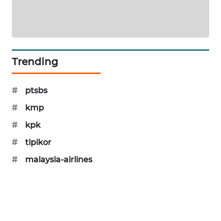
WN
SUMEDANG
WN
CIANJUR
Trending
WN
KEPULAUAN
#
ptsbs
SERIBU
#
kmp
WN
#
kpk
TANGERANG
#
tipikor
WN
#
malaysia-airlines
BINJAI
WN
CIREBON