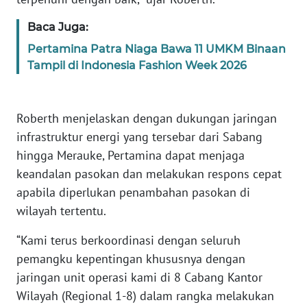
WN
BANTEN
Baca Juga:
Pertamina Patra Niaga Bawa 11 UMKM Binaan
WN
Tampil di Indonesia Fashion Week 2026
NTT
WN
Roberth menjelaskan dengan dukungan jaringan
KEPRI
infrastruktur energi yang tersebar dari Sabang
hingga Merauke, Pertamina dapat menjaga
WN
keandalan pasokan dan melakukan respons cepat
PAPUA
apabila diperlukan penambahan pasokan di
wilayah tertentu.
WN
PAPUA
“Kami terus berkoordinasi dengan seluruh
BARAT
pemangku kepentingan khususnya dengan
jaringan unit operasi kami di 8 Cabang Kantor
WN
RIAU
Wilayah (Regional 1-8) dalam rangka melakukan