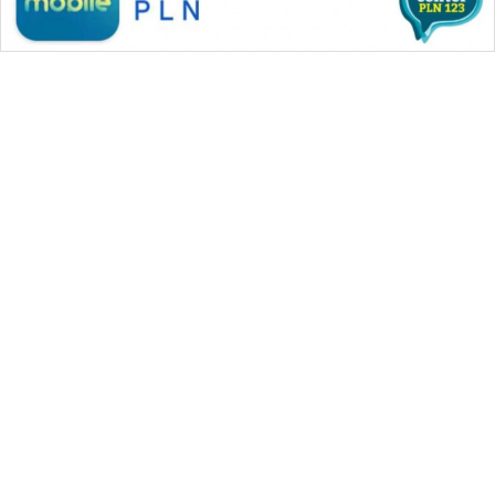
WAHANA MEDIA GROUP
|
|
|
WAHANA NEWS co
WAHANA TANI
WAHANA ADVOKAT
|
|
WAHANA INFRASTRUKTUR
WAHANA KONSUMEN
|
|
|
WAHANA LISTRIK
WAHANA TRAVEL
WAHANA TV
|
|
|
WAHANANEWS id
WAHANANEWS CO ID
WAHANANEWS NET
|
|
|
WAHANA SPORT ID
Wahana UMKM
Wahana Seleb
|
|
|
Wahana Persona
Wahana Otomotif
Wahana Health