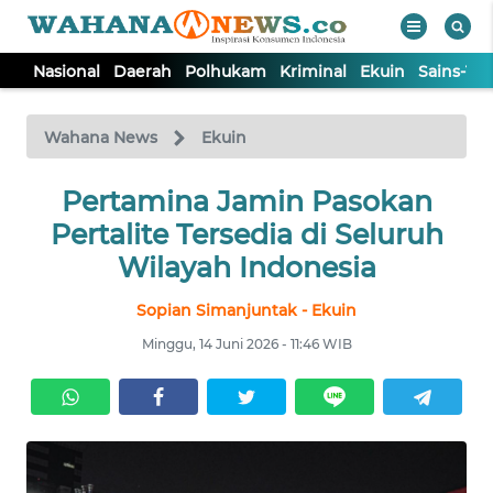
Nasional
Daerah
Polhukam
Kriminal
Ekuin
Sains-Te
WAHANA
Tutup
TV
Wahana News
Ekuin
NASIONAL
Pertamina Jamin Pasokan
Pertalite Tersedia di Seluruh
DAERAH
Wilayah Indonesia
Sopian Simanjuntak - Ekuin
POLHUKAM
Minggu, 14 Juni 2026 - 11:46 WIB
KRIMINAL
EKUIN