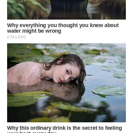
WN
SUMEDANG
WN
CIANJUR
WN
KEPULAUAN
SERIBU
WN
TANGERANG
WN
BINJAI
WN
CIREBON