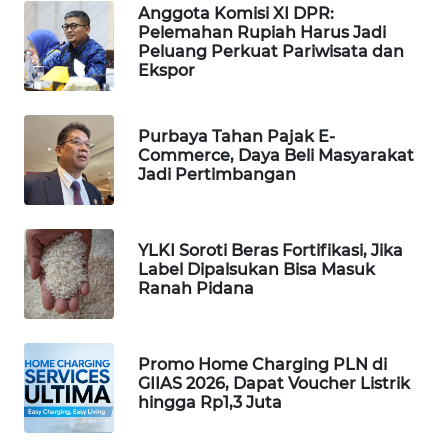
Anggota Komisi XI DPR:
PORTAL
Pelemahan Rupiah Harus Jadi
KONSUMEN
Peluang Perkuat Pariwisata dan
Ekspor
FORWAMKI
Purbaya Tahan Pajak E-
ALPERKLINAS
Commerce, Daya Beli Masyarakat
Jadi Pertimbangan
FORJASIDA
YLKI Soroti Beras Fortifikasi, Jika
TAMBANG
Label Dipalsukan Bisa Masuk
NEWS
Ranah Pidana
SITUNGIR
NEWS
Promo Home Charging PLN di
GIIAS 2026, Dapat Voucher Listrik
SIDIKALANG
hingga Rp1,3 Juta
NEWS