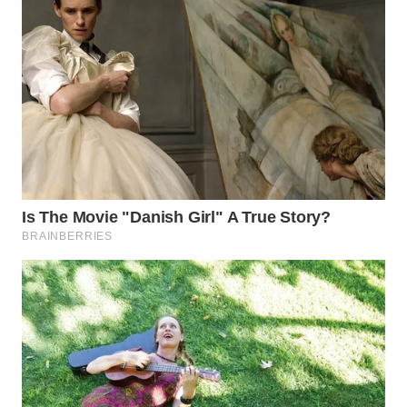
WN
PRIANGAN
TIMUR
WN
SEMARANG
WN
SOLO
WN
BOROBUDUR
WN
MADURA
WN
SURABAYA