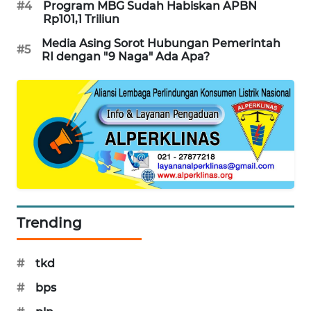
#4
Program MBG Sudah Habiskan APBN
KARING
Rp101,1 Triliun
NEWS
Media Asing Sorot Hubungan Pemerintah
#5
RI dengan "9 Naga" Ada Apa?
JURNAL
MARITIM
HUMBANG
NEWS
GARONGGANG
NEWS
FISUELRI
Trending
ID
#
tkd
ENERGI
NEWS
#
bps