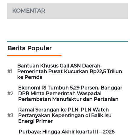
SIBARAGAS
KOMENTAR
NEWS
METRO
SIANTAR
NEWS
Berita Populer
METRO
MEDAN
Bantuan Khusus Gaji ASN Daerah,
#1
Pemerintah Pusat Kucurkan Rp22,5 Triliun
NEWS
ke Pemda
Ekonomi RI Tumbuh 5,29 Persen, Banggar
METRO
#2
DPR Minta Pemerintah Waspadai
JAKARTA
Perlambatan Manufaktur dan Pertanian
NEWS
Ramai Serangan ke PLN, PLN Watch
#3
Pertanyakan Kepentingan di Balik Isu
KRT
Energi Primer
NEWS
Purbaya: Hingga Akhir kuartal II – 2026