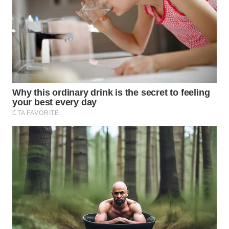
WN
BOGOR
WN
DEPOK
WN
TAPANULI
UTARA
WN
SAMOSIR
WN
PADANG
LAWAS