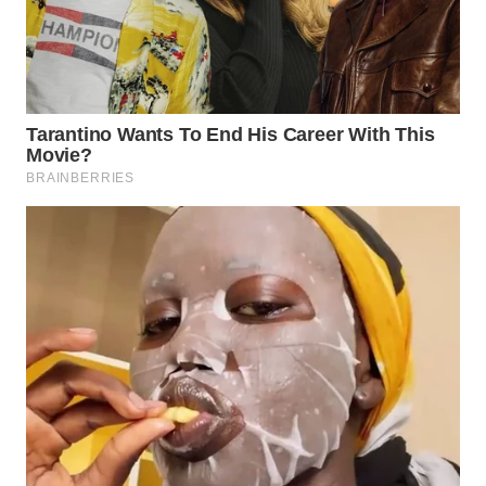
WN
MALUKU
WN
MALUT
WN
DAIRI
WN
DANAU
TOBA
WN
NIAS
WN
LANGKAT