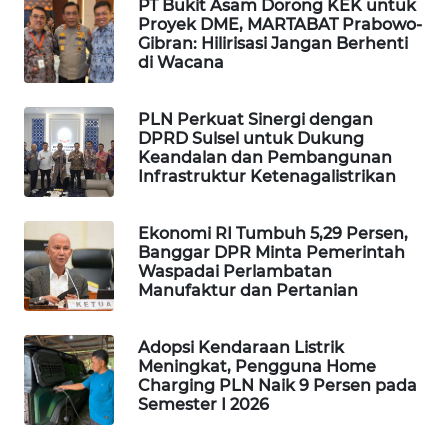
PT Bukit Asam Dorong KEK untuk
Proyek DME, MARTABAT Prabowo-
MAWAKA
Gibran: Hilirisasi Jangan Berhenti
ID
di Wacana
MARTABAT
PLN Perkuat Sinergi dengan
NET
DPRD Sulsel untuk Dukung
Keandalan dan Pembangunan
Infrastruktur Ketenagalistrikan
PLN
WATCH
Ekonomi RI Tumbuh 5,29 Persen,
Banggar DPR Minta Pemerintah
MKLI
Waspadai Perlambatan
Manufaktur dan Pertanian
LPKKI
Adopsi Kendaraan Listrik
LKKI
Meningkat, Pengguna Home
Charging PLN Naik 9 Persen pada
Semester I 2026
KOPEKLIN