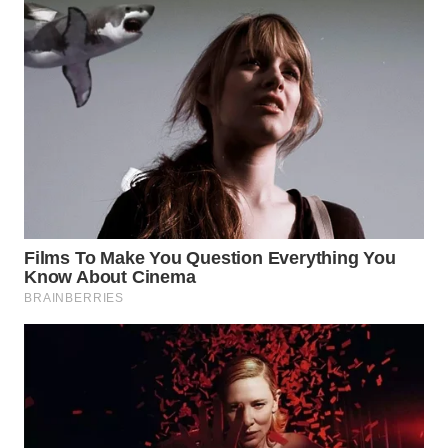
WAHANA
LISTRIK
WAHANA
TRAVEL
WAHANA
TV
WAHANANEWS
ID
WAHANANEWS
CO ID
WAHANANEWS
NET