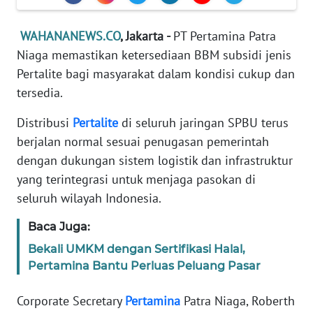
Informasi
WAHANANEWS.CO
, Jakarta -
PT Pertamina Patra
INDEKS
BERITA
Niaga memastikan ketersediaan BBM subsidi jenis
Pertalite bagi masyarakat dalam kondisi cukup dan
KONTAK
tersedia.
KAMI
Distribusi
Pertalite
di seluruh jaringan SPBU terus
INFO
berjalan normal sesuai penugasan pemerintah
IKLAN
dengan dukungan sistem logistik dan infrastruktur
yang terintegrasi untuk menjaga pasokan di
TENTANG
seluruh wilayah Indonesia.
KAMI
Baca Juga:
PEDOMAN
Bekali UMKM dengan Sertifikasi Halal,
MEDIA
Pertamina Bantu Perluas Peluang Pasar
SIBER
Corporate Secretary
Pertamina
Patra Niaga, Roberth
REDAKSI