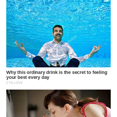
TAPANULI
TENGAH
WN DELI
SERDANG
WN
TEBING
TINGGI
WN
PAKPAK
WN
KARAWANG
WN
BEKASI