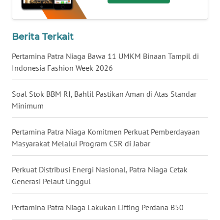
WN
NUSANTARA
Berita Terkait
WN
Pertamina Patra Niaga Bawa 11 UMKM Binaan Tampil di
JOGJA
Indonesia Fashion Week 2026
WN
Soal Stok BBM RI, Bahlil Pastikan Aman di Atas Standar
JATIM
Minimum
WN
Pertamina Patra Niaga Komitmen Perkuat Pemberdayaan
BALI
Masyarakat Melalui Program CSR di Jabar
WN
KALBAR
Perkuat Distribusi Energi Nasional, Patra Niaga Cetak
Generasi Pelaut Unggul
WN
KALTENG
Pertamina Patra Niaga Lakukan Lifting Perdana B50