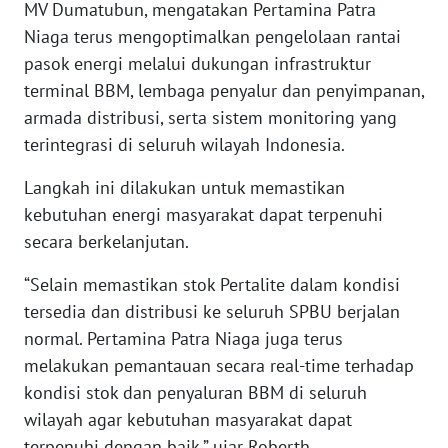
MV Dumatubun, mengatakan Pertamina Patra
Niaga terus mengoptimalkan pengelolaan rantai
KARIR
pasok energi melalui dukungan infrastruktur
terminal BBM, lembaga penyalur dan penyimpanan,
DISCLAIMER
armada distribusi, serta sistem monitoring yang
terintegrasi di seluruh wilayah Indonesia.
Wahana
News
Langkah ini dilakukan untuk memastikan
Regional
kebutuhan energi masyarakat dapat terpenuhi
secara berkelanjutan.
WN
SUMUT
“Selain memastikan stok Pertalite dalam kondisi
tersedia dan distribusi ke seluruh SPBU berjalan
WN
normal. Pertamina Patra Niaga juga terus
JAKARTA
melakukan pemantauan secara real-time terhadap
kondisi stok dan penyaluran BBM di seluruh
WN
JABAR
wilayah agar kebutuhan masyarakat dapat
terpenuhi dengan baik,” ujar Roberth.