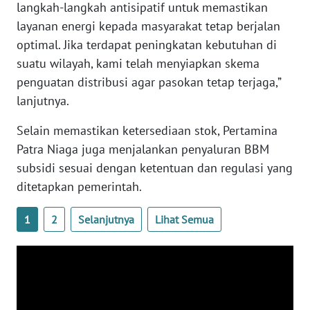
langkah-langkah antisipatif untuk memastikan
WN
layanan energi kepada masyarakat tetap berjalan
SERAMBI
optimal. Jika terdapat peningkatan kebutuhan di
suatu wilayah, kami telah menyiapkan skema
WN
penguatan distribusi agar pasokan tetap terjaga,”
JAMBI
lanjutnya.
WN
Selain memastikan ketersediaan stok, Pertamina
SULTRA
Patra Niaga juga menjalankan penyaluran BBM
subsidi sesuai dengan ketentuan dan regulasi yang
WN
ditetapkan pemerintah.
NTB
1
2
Selanjutnya
Lihat Semua
WN
SULTENG
WN
SULBAR