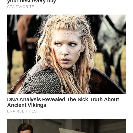
WN
INDRAMAYU
WN
KUNINGAN
WN
MAJALENGKA
WN
SUBANG
WN
SUKABUMI
WN
PURWAKARTA