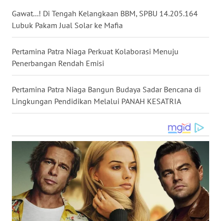
WN
Gawat...! Di Tengah Kelangkaan BBM, SPBU 14.205.164
KALTARA
Lubuk Pakam Jual Solar ke Mafia
WN
Pertamina Patra Niaga Perkuat Kolaborasi Menuju
KALSEL
Penerbangan Rendah Emisi
WN
Pertamina Patra Niaga Bangun Budaya Sadar Bencana di
KALTIM
Lingkungan Pendidikan Melalui PANAH KESATRIA
WN
SULSEL
WN
GORONTALO
WN
SULUT