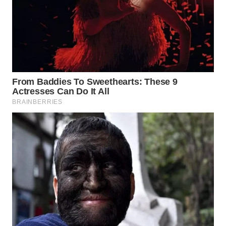
WAHANA
SPORT
WAHANA
UMKM
WAHANA
SELEB
WAHANA
PERSONA
WAHANA
OTOMOTIF
WAHANA
HEALTH