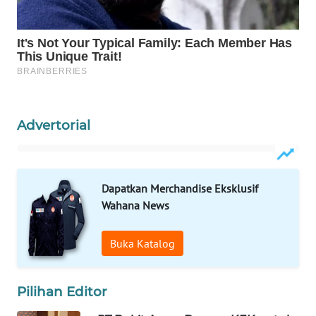
WAHANA
DESA
WISATA
LAPAK
WAHANA
Advertorial
Wahana
Network
KONSUMEN
Dapatkan Merchandise Eksklusif
LISTRIK
Wahana News
MASYARAKAT
Buka Katalog
KELISTRIKAN
WALINKI
Pilihan Editor
ID