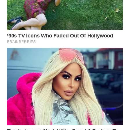
WN
NATUNA
WN
BINTAN
WN
MANDALIKA
WN
LIKUPANG
WN
LABUANBAJO
WN
BORNEO