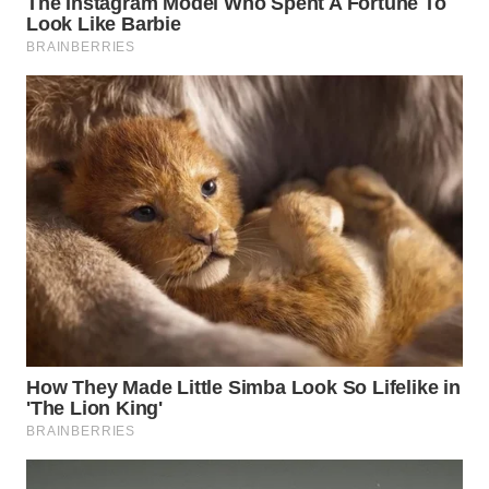
Wahana
Media
Group
WAHANA
NEWS
WAHANA
TANI
WAHANA
ADVOKAT
WAHANA
INFRASTRUKTUR
WAHANA
KONSUMEN