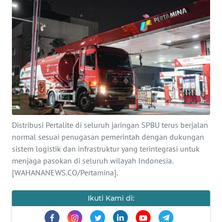
SAINS-TEKNO
KESEHATAN
INTERNASIONAL
SERBA-SERBI
PENDIDIKAN
Distribusi Pertalite di seluruh jaringan SPBU terus berjalan
normal sesuai penugasan pemerintah dengan dukungan
OLAHRAGA
sistem logistik dan infrastruktur yang terintegrasi untuk
menjaga pasokan di seluruh wilayah Indonesia.
OPINI
[WAHANANEWS.CO/Pertamina].
Ikuti Kami di:
EDITORIAL