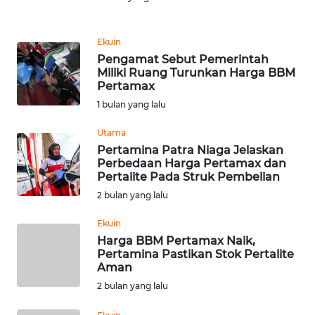
Informasi
INDEKS
Ekuin
BERITA
Pengamat Sebut Pemerintah
Miliki Ruang Turunkan Harga BBM
Pertamax
KONTAK
KAMI
1 bulan yang lalu
Utama
INFO
Pertamina Patra Niaga Jelaskan
IKLAN
Perbedaan Harga Pertamax dan
Pertalite Pada Struk Pembelian
TENTANG
2 bulan yang lalu
KAMI
Ekuin
Harga BBM Pertamax Naik,
PEDOMAN
Pertamina Pastikan Stok Pertalite
MEDIA
Aman
SIBER
2 bulan yang lalu
REDAKSI