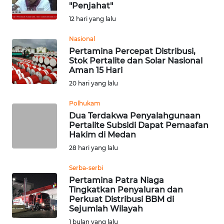
SAINS-TEKNO
"Penjahat"
12 hari yang lalu
KESEHATAN
Nasional
Pertamina Percepat Distribusi,
Stok Pertalite dan Solar Nasional
INTERNASIONAL
Aman 15 Hari
20 hari yang lalu
SERBA-SERBI
Polhukam
Dua Terdakwa Penyalahgunaan
PENDIDIKAN
Pertalite Subsidi Dapat Pemaafan
Hakim di Medan
OLAHRAGA
28 hari yang lalu
Serba-serbi
OPINI
Pertamina Patra Niaga
Tingkatkan Penyaluran dan
Perkuat Distribusi BBM di
EDITORIAL
Sejumlah Wilayah
1 bulan yang lalu