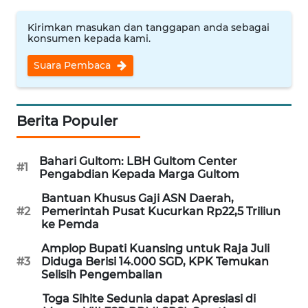
WN
Kirimkan masukan dan tanggapan anda sebagai
NUSANTARA
konsumen kepada kami.
Suara Pembaca
WN
JOGJA
Berita Populer
WN
JATIM
Bahari Gultom: LBH Gultom Center
#1
WN
Pengabdian Kepada Marga Gultom
BALI
Bantuan Khusus Gaji ASN Daerah,
#2
Pemerintah Pusat Kucurkan Rp22,5 Triliun
WN
ke Pemda
KALBAR
Amplop Bupati Kuansing untuk Raja Juli
#3
Diduga Berisi 14.000 SGD, KPK Temukan
WN
Selisih Pengembalian
KALTENG
Toga Sihite Sedunia dapat Apresiasi di