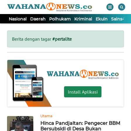
Nasional
Daerah
Polhukam
Kriminal
Ekuin
Sains-Te
WAHANA
Tutup
TV
Berita dengan tagar
#pertalite
NASIONAL
DAERAH
POLHUKAM
Install Aplikasi
KRIMINAL
Utama
EKUIN
Hinca Pandjaitan: Pengecer BBM
Bersubsidi di Desa Bukan