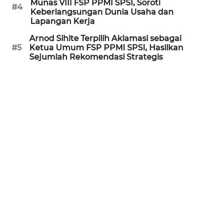
Munas VIII FSP PPMI SPSI, Soroti
#4
WN
Keberlangsungan Dunia Usaha dan
KALTARA
Lapangan Kerja
Arnod Sihite Terpilih Aklamasi sebagai
WN
#5
Ketua Umum FSP PPMI SPSI, Hasilkan
Sejumlah Rekomendasi Strategis
KALSEL
WN
KALTIM
WN
SULSEL
WN
GORONTALO
WN
SULUT