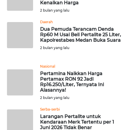
Kenaikan Harga
WN
2 bulan yang lalu
BANTEN
Daerah
WN
Dua Pemuda Terancam Denda
NTT
Rp60 M Usai Beli Pertalite 25 Liter,
Kapolrestabes Medan Buka Suara
WN
2 bulan yang lalu
KEPRI
Nasional
WN
Pertamina Naikkan Harga
PAPUA
Pertamax RON 92 Jadi
Rp16.250/Liter, Ternyata Ini
Alasannya!
WN
PAPUA
2 bulan yang lalu
BARAT
Serba-serbi
Larangan Pertalite untuk
WN
Kendaraan Merk Tertentu per 1
RIAU
Juni 2026 Tidak Benar