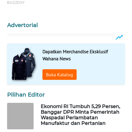
WAHANA
LISTRIK
Advertorial
WAHANA
TRAVEL
Dapatkan Merchandise Eksklusif
WAHANA
Wahana News
TV
WAHANANEWS
Buka Katalog
ID
Pilihan Editor
WAHANANEWS
CO ID
Ekonomi RI Tumbuh 5,29 Persen,
Banggar DPR Minta Pemerintah
Waspadai Perlambatan
WAHANANEWS
Manufaktur dan Pertanian
NET