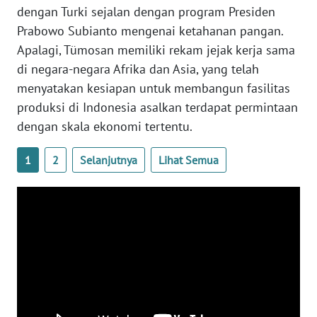
dengan Turki sejalan dengan program Presiden
WN
Prabowo Subianto mengenai ketahanan pangan.
BABEL
Apalagi, Tümosan memiliki rekam jejak kerja sama
di negara-negara Afrika dan Asia, yang telah
WN
menyatakan kesiapan untuk membangun fasilitas
SUMBAR
produksi di Indonesia asalkan terdapat permintaan
dengan skala ekonomi tertentu.
WN
SUMSEL
1
2
Selanjutnya
Lihat Semua
WN
BENGKULU
WN
LAMPUNG
WN
JATENG