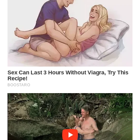
WN
INDRAMAYU
WN
KUNINGAN
WN
MAJALENGKA
WN
SUBANG
WN
SUKABUMI
WN
PURWAKARTA