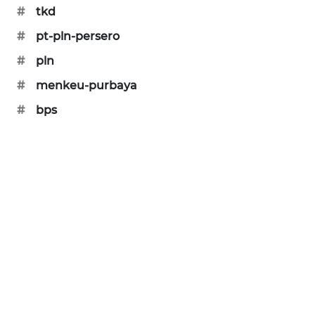
#
tkd
SIBARAGAS
NEWS
#
pt-pln-persero
#
pln
METRO
#
menkeu-purbaya
SIANTAR
NEWS
#
bps
METRO
MEDAN
NEWS
METRO
JAKARTA
NEWS
KRT
NEWS