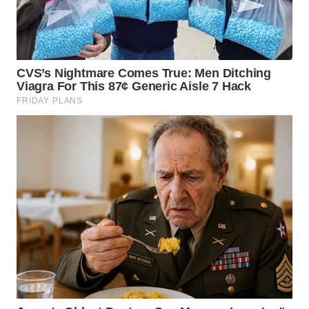
WN
TAPANULI
SELATAN
WN
TANJUNG
LESUNG
WN
KARO
WN
SIMALUNGUN
WN
LABUHANBATU
WN