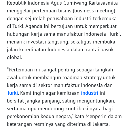
Informasi
Republik Indonesia Agus Gumiwang Kartasasmita
menggelar pertemuan bisnis (business meeting)
INDEKS
dengan sejumlah perusahaan industri terkemuka
BERITA
di Turki. Agenda ini bertujuan untuk memperkuat
hubungan kerja sama manufaktur Indonesia–Turki,
KONTAK
menarik investasi langsung, sekaligus membuka
KAMI
jalan keterlibatan Indonesia dalam rantai pasok
global.
INFO
IKLAN
“Pertemuan ini sangat penting sebagai langkah
awal untuk membangun roadmap strategy untuk
TENTANG
kerja sama di sektor manufaktur Indonesia dan
KAMI
Turki
. Kami ingin agar kemitraan
industri
ini
PEDOMAN
bersifat jangka panjang, saling menguntungkan,
MEDIA
serta mampu mendorong kontribusi nyata bagi
SIBER
perekonomian kedua negara,” kata Menperin dalam
keterangan resminya yang diterima di Jakarta,
REDAKSI