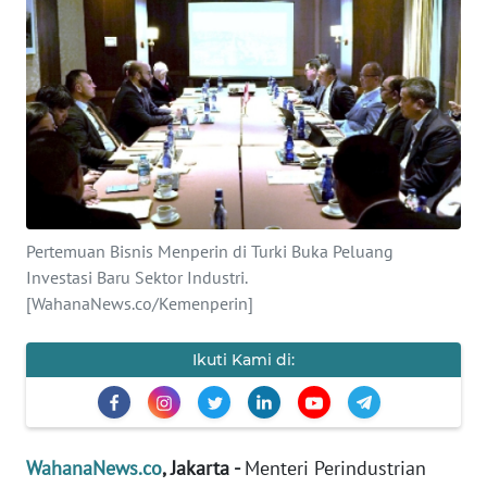
SAINS-TEKNO
KESEHATAN
INTERNASIONAL
SERBA-SERBI
Pertemuan Bisnis Menperin di Turki Buka Peluang
PENDIDIKAN
Investasi Baru Sektor Industri.
[WahanaNews.co/Kemenperin]
OLAHRAGA
Ikuti Kami di:
OPINI
EDITORIAL
WahanaNews.co
, Jakarta -
Menteri Perindustrian