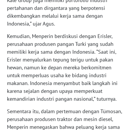
Kale Group juga memiliki portofolio industri
pertahanan dan dirgantara yang berpotensi
WN
dikembangkan melalui kerja sama dengan
SERAMBI
Indonesia,” ujar Agus.
WN
Kemudian, Menperin berdiskusi dengan Erisler,
JAMBI
perusahaan produsen pangan Turki yang sudah
memiliki kerja sama dengan Indonesia. “Saat ini,
WN
SULTRA
Erisler menyalurkan tepung terigu untuk pakan
hewan, namun ke depan mereka berkomitmen
WN
untuk memperluas usaha ke bidang industri
NTB
makanan. Indonesia menyambut baik langkah ini
karena sejalan dengan upaya memperkuat
WN
kemandirian industri pangan nasional,” tuturnya.
SULTENG
Sementara itu, dalam pertemuan dengan Tümosan,
WN
perusahaan produsen traktor dan mesin diesel,
SULBAR
Menperin menegaskan bahwa peluang kerja sama