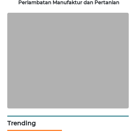
Perlambatan Manufaktur dan Pertanian
PORTAL
KONSUMEN
FORWAMKI
ALPERKLINAS
FORJASIDA
TAMBANG
NEWS
SITUNGIR
NEWS
SIDIKALANG
Trending
NEWS