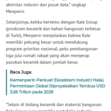
WN
aktivitas industri dan pusat data,” ungkap
BANTEN
Menperin.
Selanjutnya, ketika bertemu dengan Kale Group
WN
NTT
(produsen keramik dan bahan bangunan terbesar
di Turki), Menperin menjelaskan bahwa Kale
WN
memiliki peluang besar untuk mendukung
KEPRI
program prioritas nasional, yaitu pembangunan
tiga juta rumah rakyat yang akan menyerap
WN
pasokan keramik dalam jumlah besar.
PAPUA
Baca Juga:
WN
Kemenperin Perkuat Ekosistem Industri Halal,
PAPUA
Permintaan Global Diproyeksikan Tembus USD
BARAT
3,56 Triliun pada 2029
WN
“Selain di bidang keramik dan material bangunan,
RIAU