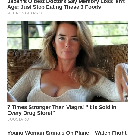
TAPANULI
TENGAH
WN DELI
SERDANG
WN
TEBING
TINGGI
WN
PAKPAK
WN
KARAWANG
WN
BEKASI