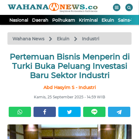
Nasional
Daerah
Polhukam
Kriminal
Ekuin
Sains-Te
WAHANA
Tutup
TV
Wahana News
Ekuin
Industri
NASIONAL
Pertemuan Bisnis Menperin di
Turki Buka Peluang Investasi
DAERAH
Baru Sektor Industri
Abd Hasyim S - Industri
POLHUKAM
Kamis, 25 September 2025 - 14:59 WIB
KRIMINAL
EKUIN