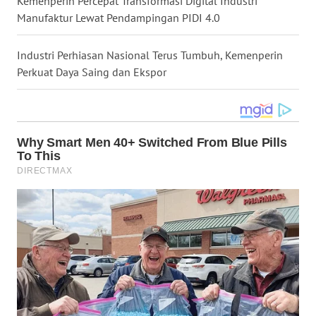
Kemenperin Percepat Transformasi Digital Industri
WN
Manufaktur Lewat Pendampingan PIDI 4.0
MALUKU
Industri Perhiasan Nasional Terus Tumbuh, Kemenperin
WN
Perkuat Daya Saing dan Ekspor
MALUT
WN
DAIRI
WN
DANAU
TOBA
WN
NIAS
WN
LANGKAT