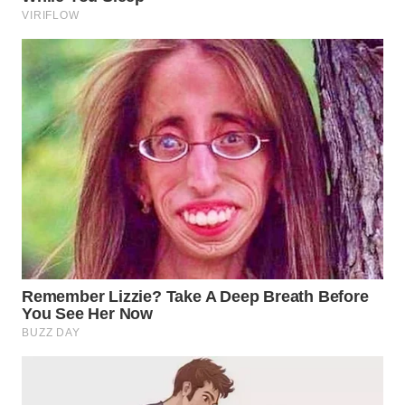
WN
SUMEDANG
WN
CIANJUR
WN
KEPULAUAN
SERIBU
WN
TANGERANG
WN
BINJAI
WN
CIREBON