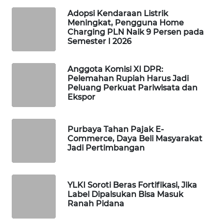
WAHANA
Adopsi Kendaraan Listrik
Meningkat, Pengguna Home
SPORT
Charging PLN Naik 9 Persen pada
Semester I 2026
WAHANA
UMKM
Anggota Komisi XI DPR:
Pelemahan Rupiah Harus Jadi
WAHANA
Peluang Perkuat Pariwisata dan
SELEB
Ekspor
WAHANA
Purbaya Tahan Pajak E-
PERSONA
Commerce, Daya Beli Masyarakat
Jadi Pertimbangan
WAHANA
OTOMOTIF
YLKI Soroti Beras Fortifikasi, Jika
WAHANA
Label Dipalsukan Bisa Masuk
HEALTH
Ranah Pidana