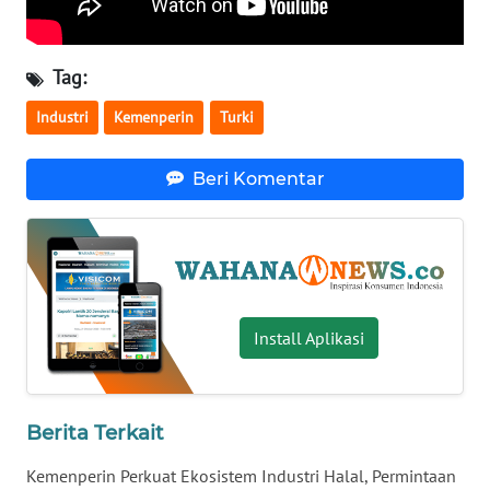
WN
NUSANTARA
Tag:
WN
Industri
Kemenperin
Turki
JOGJA
Beri Komentar
WN
JATIM
WN
BALI
Install Aplikasi
WN
KALBAR
Berita Terkait
WN
KALTENG
Kemenperin Perkuat Ekosistem Industri Halal, Permintaan