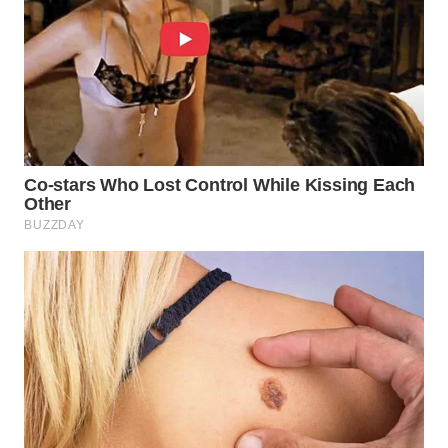
WN
NATUNA
WN
BINTAN
WN
MANDALIKA
WN
LIKUPANG
WN
LABUANBAJO
WN
BORNEO