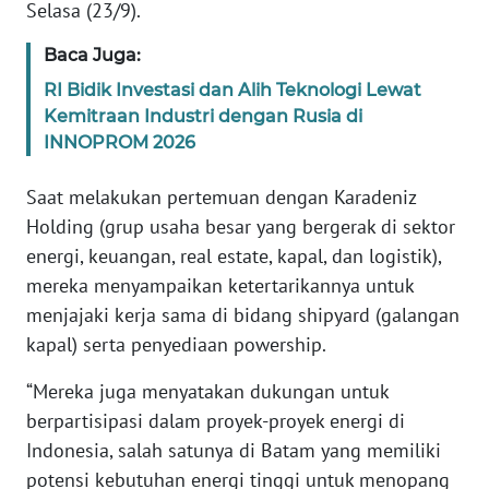
Selasa (23/9).
KARIR
Baca Juga:
RI Bidik Investasi dan Alih Teknologi Lewat
DISCLAIMER
Kemitraan Industri dengan Rusia di
INNOPROM 2026
Wahana
News
Saat melakukan pertemuan dengan Karadeniz
Regional
Holding (grup usaha besar yang bergerak di sektor
energi, keuangan, real estate, kapal, dan logistik),
WN
mereka menyampaikan ketertarikannya untuk
SUMUT
menjajaki kerja sama di bidang shipyard (galangan
kapal) serta penyediaan powership.
WN
JAKARTA
“Mereka juga menyatakan dukungan untuk
berpartisipasi dalam proyek-proyek energi di
WN
Indonesia, salah satunya di Batam yang memiliki
JABAR
potensi kebutuhan energi tinggi untuk menopang