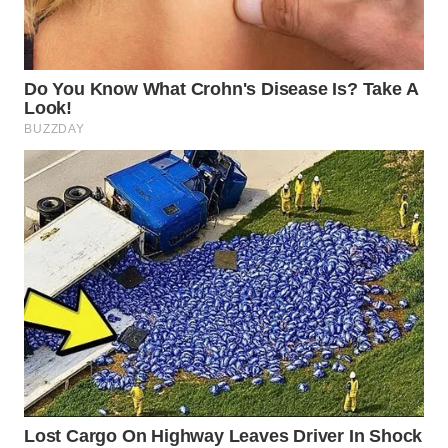
Wahana
Media
Group
WAHANA
NEWS
WAHANA
TANI
WAHANA
ADVOKAT
WAHANA
INFRASTRUKTUR
WAHANA
KONSUMEN