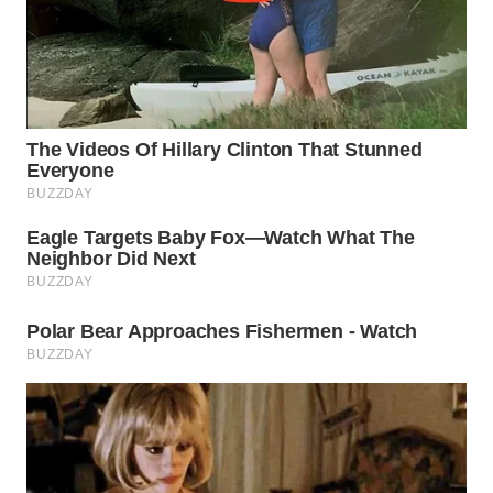
WN
PRIANGAN
TIMUR
WN
SEMARANG
WN
SOLO
WN
BOROBUDUR
WN
MADURA
WN
SURABAYA