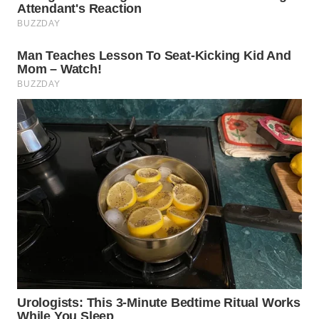
WN
BOGOR
WN
DEPOK
WN
TAPANULI
UTARA
WN
SAMOSIR
WN
PADANG
LAWAS