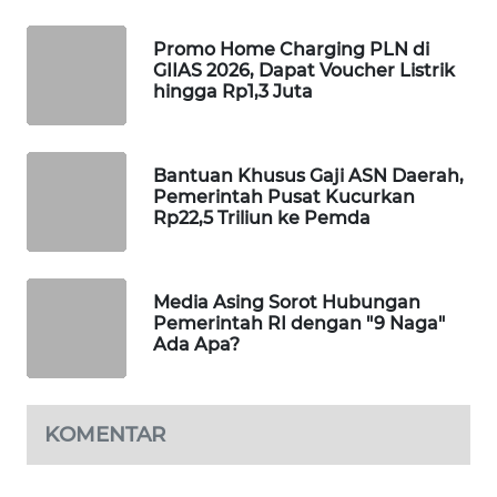
WAHANA
DESA
Promo Home Charging PLN di
WISATA
GIIAS 2026, Dapat Voucher Listrik
hingga Rp1,3 Juta
LAPAK
WAHANA
Bantuan Khusus Gaji ASN Daerah,
Pemerintah Pusat Kucurkan
Wahana
Rp22,5 Triliun ke Pemda
Network
KONSUMEN
Media Asing Sorot Hubungan
LISTRIK
Pemerintah RI dengan "9 Naga"
Ada Apa?
MASYARAKAT
KELISTRIKAN
KOMENTAR
WALINKI
ID