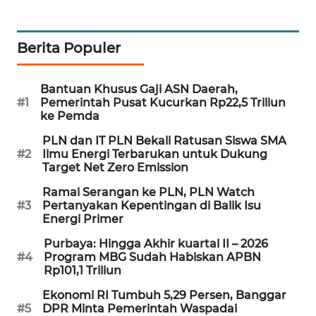
MAWAKA
ID
Berita Populer
MARTABAT
Bantuan Khusus Gaji ASN Daerah,
NET
#1
Pemerintah Pusat Kucurkan Rp22,5 Triliun
ke Pemda
PLN
PLN dan IT PLN Bekali Ratusan Siswa SMA
WATCH
#2
Ilmu Energi Terbarukan untuk Dukung
Target Net Zero Emission
MKLI
Ramai Serangan ke PLN, PLN Watch
#3
Pertanyakan Kepentingan di Balik Isu
LPKKI
Energi Primer
Purbaya: Hingga Akhir kuartal II – 2026
LKKI
#4
Program MBG Sudah Habiskan APBN
Rp101,1 Triliun
KOPEKLIN
Ekonomi RI Tumbuh 5,29 Persen, Banggar
#5
DPR Minta Pemerintah Waspadai