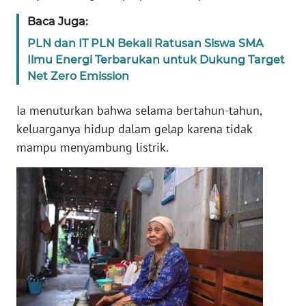
WN
Baca Juga:
BANTEN
PLN dan IT PLN Bekali Ratusan Siswa SMA
Ilmu Energi Terbarukan untuk Dukung Target
WN
NTT
Net Zero Emission
Ia menuturkan bahwa selama bertahun-tahun,
WN
KEPRI
keluarganya hidup dalam gelap karena tidak
mampu menyambung listrik.
WN
PAPUA
WN
PAPUA
BARAT
WN
RIAU