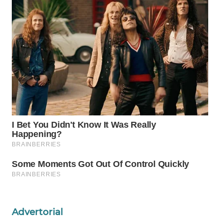
WAHANA
SPORT
WAHANA
UMKM
WAHANA
SELEB
WAHANA
PERSONA
WAHANA
OTOMOTIF
WAHANA
HEALTH
Advertorial