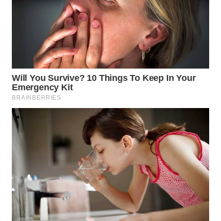
WN
SUMEDANG
WN
CIANJUR
WN
KEPULAUAN
SERIBU
WN
TANGERANG
WN
BINJAI
WN
CIREBON