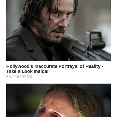
WN
BOGOR
WN
DEPOK
WN
TAPANULI
UTARA
WN
SAMOSIR
WN
PADANG
LAWAS