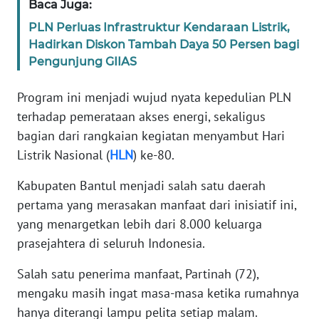
Baca Juga:
PLN Perluas Infrastruktur Kendaraan Listrik,
KARIR
Hadirkan Diskon Tambah Daya 50 Persen bagi
Pengunjung GIIAS
DISCLAIMER
Program ini menjadi wujud nyata kepedulian PLN
Wahana
terhadap pemerataan akses energi, sekaligus
News
bagian dari rangkaian kegiatan menyambut Hari
Regional
Listrik Nasional (
HLN
) ke-80.
WN
Kabupaten Bantul menjadi salah satu daerah
SUMUT
pertama yang merasakan manfaat dari inisiatif ini,
yang menargetkan lebih dari 8.000 keluarga
WN
JAKARTA
prasejahtera di seluruh Indonesia.
Salah satu penerima manfaat, Partinah (72),
WN
mengaku masih ingat masa-masa ketika rumahnya
JABAR
hanya diterangi lampu pelita setiap malam.