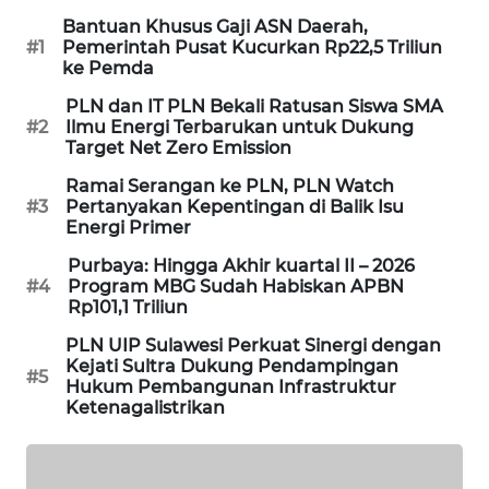
Bantuan Khusus Gaji ASN Daerah,
SIBARAGAS
#1
Pemerintah Pusat Kucurkan Rp22,5 Triliun
NEWS
ke Pemda
PLN dan IT PLN Bekali Ratusan Siswa SMA
METRO
#2
Ilmu Energi Terbarukan untuk Dukung
SIANTAR
Target Net Zero Emission
NEWS
Ramai Serangan ke PLN, PLN Watch
#3
Pertanyakan Kepentingan di Balik Isu
METRO
Energi Primer
MEDAN
NEWS
Purbaya: Hingga Akhir kuartal II – 2026
#4
Program MBG Sudah Habiskan APBN
Rp101,1 Triliun
METRO
JAKARTA
PLN UIP Sulawesi Perkuat Sinergi dengan
NEWS
Kejati Sultra Dukung Pendampingan
#5
Hukum Pembangunan Infrastruktur
Ketenagalistrikan
KRT
NEWS