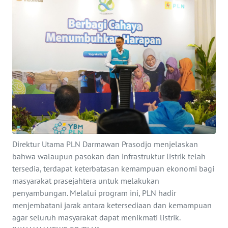
SAINS-TEKNO
KESEHATAN
INTERNASIONAL
SERBA-SERBI
PENDIDIKAN
Direktur Utama PLN Darmawan Prasodjo menjelaskan
OLAHRAGA
bahwa walaupun pasokan dan infrastruktur listrik telah
tersedia, terdapat keterbatasan kemampuan ekonomi bagi
OPINI
masyarakat prasejahtera untuk melakukan
penyambungan. Melalui program ini, PLN hadir
EDITORIAL
menjembatani jarak antara ketersediaan dan kemampuan
agar seluruh masyarakat dapat menikmati listrik.