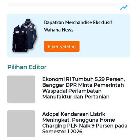
WAHANA
DESA
WISATA
Dapatkan Merchandise Eksklusif
Wahana News
LAPAK
WAHANA
Buka Katalog
Wahana
Network
Pilihan Editor
Ekonomi RI Tumbuh 5,29 Persen,
KONSUMEN
Banggar DPR Minta Pemerintah
LISTRIK
Waspadai Perlambatan
Manufaktur dan Pertanian
MASYARAKAT
KELISTRIKAN
Adopsi Kendaraan Listrik
Meningkat, Pengguna Home
WALINKI
Charging PLN Naik 9 Persen pada
ID
Semester I 2026