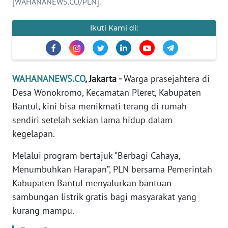
[WAHANANEWS.CO/PLN].
Informasi
INDEKS
Ikuti Kami di:
BERITA
KONTAK
KAMI
WAHANANEWS.CO
, Jakarta -
Warga prasejahtera di
Desa Wonokromo, Kecamatan Pleret, Kabupaten
INFO
Bantul, kini bisa menikmati terang di rumah
IKLAN
sendiri setelah sekian lama hidup dalam
kegelapan.
TENTANG
KAMI
Melalui program bertajuk “Berbagi Cahaya,
Menumbuhkan Harapan”, PLN bersama Pemerintah
PEDOMAN
Kabupaten Bantul menyalurkan bantuan
MEDIA
sambungan listrik gratis bagi masyarakat yang
SIBER
kurang mampu.
REDAKSI