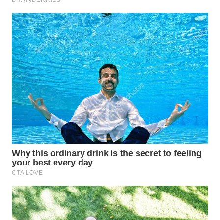
WN
PRIANGAN
TIMUR
WN
SEMARANG
WN
SOLO
WN
BOROBUDUR
WN
MADURA
WN
SURABAYA