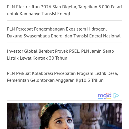
WN
PLN Electric Run 2026 Siap Digelar, Targetkan 8.000 Pelari
KALTARA
untuk Kampanye Transisi Energi
WN
PLN Percepat Pengembangan Ekosistem Hidrogen,
KALSEL
Dukung Swasembada Energi dan Transisi Energi Nasional
WN
Investor Global Berebut Proyek PSEL, PLN Jamin Serap
KALTIM
Listrik Lewat Kontrak 30 Tahun
WN
PLN Perkuat Kolaborasi Percepatan Program Listrik Desa,
SULSEL
Pemerintah Gelontorkan Anggaran Rp10,3 Triliun
WN
GORONTALO
WN
SULUT