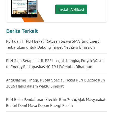
WN
Install Aplikasi
NUSANTARA
WN
JOGJA
Berita Terkait
PLN dan IT PLN Bekali Ratusan Siswa SMA Ilmu Energi
WN
Terbarukan untuk Dukung Target Net Zero Emission
JATIM
PLN Siap Serap Listrik PSEL Legok Nangka, Proyek Waste
WN
to Energy Berkapasitas 40,79 MW Mulai Dibangun
BALI
Antusiasme Tinggi, Kuota Special Ticket PLN Electric Run
WN
2026 Habis dalam Waktu Singkat
KALBAR
PLN Buka Pendaftaran Electric Run 2026, Ajak Masyarakat
WN
KALTENG
Berlari Demi Masa Depan Energi Bersih