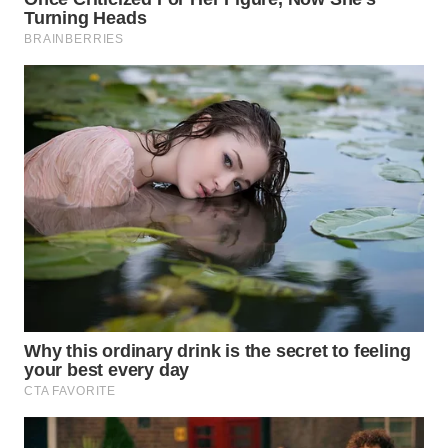
WAHANA
LISTRIK
WAHANA
TRAVEL
WAHANA
TV
WAHANANEWS
ID
WAHANANEWS
CO ID
WAHANANEWS
NET