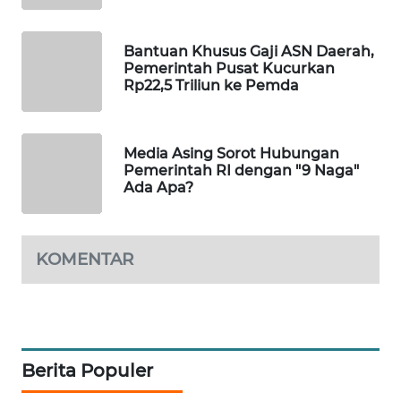
PORTAL
KONSUMEN
Bantuan Khusus Gaji ASN Daerah,
Pemerintah Pusat Kucurkan
FORWAMKI
Rp22,5 Triliun ke Pemda
ALPERKLINAS
Media Asing Sorot Hubungan
Pemerintah RI dengan "9 Naga"
FORJASIDA
Ada Apa?
TAMBANG
NEWS
KOMENTAR
SITUNGIR
NEWS
SIDIKALANG
Berita Populer
NEWS