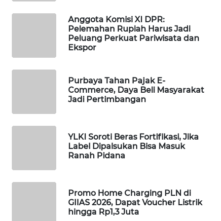
MAWAKA
Anggota Komisi XI DPR:
ID
Pelemahan Rupiah Harus Jadi
Peluang Perkuat Pariwisata dan
Ekspor
MARTABAT
NET
Purbaya Tahan Pajak E-
Commerce, Daya Beli Masyarakat
PLN
Jadi Pertimbangan
WATCH
MKLI
YLKI Soroti Beras Fortifikasi, Jika
Label Dipalsukan Bisa Masuk
LPKKI
Ranah Pidana
LKKI
Promo Home Charging PLN di
GIIAS 2026, Dapat Voucher Listrik
KOPEKLIN
hingga Rp1,3 Juta