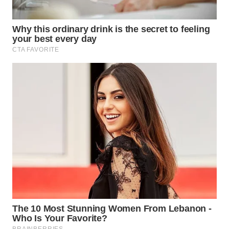
WN
INDRAMAYU
WN
KUNINGAN
WN
MAJALENGKA
WN
SUBANG
WN
SUKABUMI
WN
PURWAKARTA