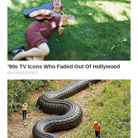
WN
NATUNA
WN
BINTAN
WN
MANDALIKA
WN
LIKUPANG
WN
LABUANBAJO
WN
BORNEO