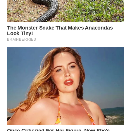
Wahana
Media
Group
WAHANA
NEWS
WAHANA
TANI
WAHANA
ADVOKAT
WAHANA
INFRASTRUKTUR
WAHANA
KONSUMEN