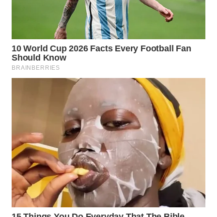
WN
TAPANULI
SELATAN
WN
TANJUNG
LESUNG
WN
KARO
WN
SIMALUNGUN
WN
LABUHANBATU
WN