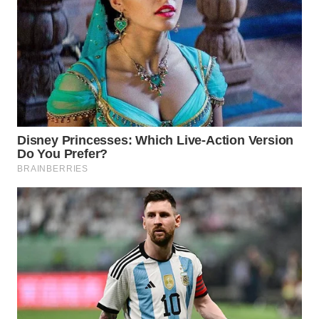
WN
MALUKU
WN
MALUT
WN
DAIRI
WN
DANAU
TOBA
WN
NIAS
WN
LANGKAT