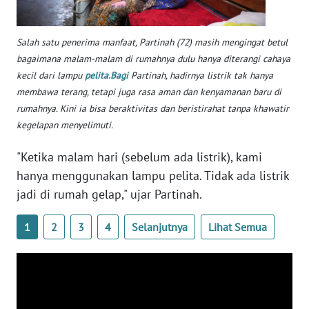
WN
SERAMBI
Salah satu penerima manfaat, Partinah (72) masih mengingat betul
bagaimana malam-malam di rumahnya dulu hanya diterangi cahaya
WN
kecil dari lampu
pelita.Bagi
Partinah, hadirnya listrik tak hanya
JAMBI
membawa terang, tetapi juga rasa aman dan kenyamanan baru di
rumahnya. Kini ia bisa beraktivitas dan beristirahat tanpa khawatir
kegelapan menyelimuti.
WN
SULTRA
"Ketika malam hari (sebelum ada listrik), kami
hanya menggunakan lampu pelita. Tidak ada listrik
WN
NTB
jadi di rumah gelap," ujar Partinah.
1
2
3
4
Selanjutnya
Lihat Semua
WN
SULTENG
WN
SULBAR