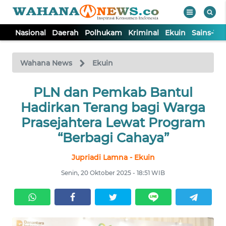
Nasional
Daerah
Polhukam
Kriminal
Ekuin
Sains-Te
WAHANA
Tutup
TV
Wahana News
Ekuin
NASIONAL
PLN dan Pemkab Bantul
Hadirkan Terang bagi Warga
DAERAH
Prasejahtera Lewat Program
“Berbagi Cahaya”
POLHUKAM
Jupriadi Lamna - Ekuin
Senin, 20 Oktober 2025 - 18:51 WIB
KRIMINAL
EKUIN