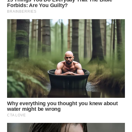
TAPANULI
TENGAH
WN DELI
SERDANG
WN
TEBING
TINGGI
WN
PAKPAK
WN
KARAWANG
WN
BEKASI